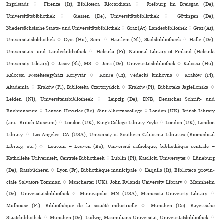
Ingolstadt ♢ Firenze (It), Biblioteca Riccardiana ♢ Freiburg im Breisgau (De),
Universitätsbibliothek ♢ Giessen (De), Universitätsbibliothek ♢ Göttingen (De),
Niedersächsische Staats- und Universitätsbibliothek ♢ Graz (At), Landesbibliothek ♢ Graz (At),
Universitätsbibliothek ♢ Györ (Hu), Sem. ♢ Haarlem (Nl), Stadsbibliotheek ♢ Halle (De),
Universitäts- und Landesbibliothek ♢ Helsinki (Fi), National Library of Finland (Helsinki
University Library) ♢ Jasov (Sk), MS. ♢ Jena (De), Universitätsbibliothek ♢ Kalocsa (Hu),
Kalocsai Főszékesegyházi Könyvtár ♢ Kosice (Cz), Védecká kni­hovna ♢ Kraków (Pl),
Akademia ♢ Kraków (Pl), Biblioteka Czartoryskich ♢ Kraków (Pl), Biblioteka Jagiellonska ♢
Leiden (Nl), Universiteitsbibliotheek ♢ Leipzig (De), DNB, Deutsches Schrift- und
Buchmuseum ♢ Leuven-Heverlee (Be), Sint-Albertuscollege ♢ London (UK), British Library
(anc. British Museum) ♢ London (UK), King’s College Library Foyle ♢ London (UK), London
Library ♢ Los Angeles, CA (USA), University of Southern California Libraries (Biomedical
Library, etc.) ♢ Louvain = Leuven (Be), Université catholique, bibliothèque centrale =
Katholieke Universiteit, Centrale Bibliotheek ♢ Lublin (Pl), Katolicki Uniwersytet ♢ Lüneburg
(De), Ratsbücherei ♢ Lyon (Fr), Bibliothèque muni­ci­pale ♢ L’Aquila (It), Biblioteca pro­vin­
ciale Salvatore Tommasi ♢ Manchester (UK), John Rylands University Library ♢ Mannheim
(De), Universitätsbibliothek ♢ Minneapolis, MN (USA), Minnesota University Library ♢
Mulhouse (Fr), Bibliothèque de la société indus­trielle ♢ München (De), Bayerische
Staatsbibliothek ♢ München (De), Ludwig-Maximilians-Universität, Universitätsbibliothek ♢