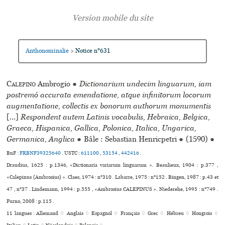
Anthonominalie
Notice n°631
>
Calepino
Ambrogio
●
Dictionarium undecim linguarum, iam
postremó accurata emendatione, atque infinitorum locorum
augmentatione, collectis ex bonorum authorum monumentis
[...]
Respondent autem Latinis vocabulis, Hebraica, Belgica,
Graeca, Hispanica, Gallica, Polonica, Italica, Ungarica,
Germanica, Anglica
●
Bâle : Sebastian Henricpetri
●
(1590)
●
BnF :
FRBNF39325640
.
USTC :
611100
,
53154
,
442416
.
Draudius, 1625 : p.1346, «Dictionaria variarum linguarum ». Beaulieux, 1904 : p.377 ,
«Calepinus (Ambrosius) ». Claes, 1974 : n°310 . Labarre, 1975 : n°152 . Bingen, 1987 : p.43 et
47 , n°37 . Lindemann, 1994 : p.555 , «Ambrosius CALEPINUS ». Niederehe, 1995 : n°749 .
Furno, 2008 : p.115 .
11 langues :
Allemand ♢
Anglais ♢
Espagnol ♢
Français ♢
Grec ♢
Hébreu ♢
Hongrois ♢