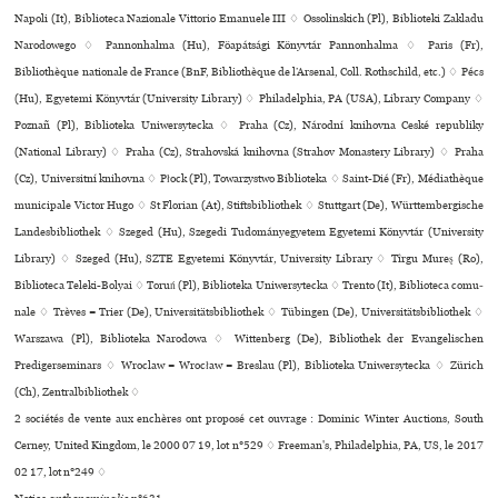
Napoli (It), Biblioteca Nazionale Vittorio Emanuele III ♢ Ossolinskich (Pl), Biblioteki Zakladu
Narodowego ♢ Pannonhalma (Hu), Föapátsági Könyvtár Pannonhalma ♢ Paris (Fr),
Bibliothèque nationale de France (BnF, Bibliothèque de l’Arsenal, Coll. Rothschild, etc.) ♢ Pécs
(Hu), Egyetemi Könyvtár (University Library) ♢ Philadelphia, PA (USA), Library Company ♢
Poznañ (Pl), Biblioteka Uniwersytecka ♢ Praha (Cz), Národní kni­hovna Ceské repu­bliky
(National Library) ♢ Praha (Cz), Strahovská kni­hovna (Strahov Monastery Library) ♢ Praha
(Cz), Universitní kni­hovna ♢ Płock (Pl), Towarzystwo Biblioteka ♢ Saint-Dié (Fr), Médiathèque
muni­ci­pale Victor Hugo ♢ St Florian (At), Stiftsbibliothek ♢ Stuttgart (De), Württembergische
Landesbibliothek ♢ Szeged (Hu), Szegedi Tudományegyetem Egyetemi Könyvtár (University
Library) ♢ Szeged (Hu), SZTE Egyetemi Könyvtár, University Library ♢ Tîrgu Mureş (Ro),
Biblioteca Teleki-Bolyai ♢ Toruń (Pl), Biblioteka Uniwersytecka ♢ Trento (It), Biblioteca comu­
nale ♢ Trèves = Trier (De), Universitätsbibliothek ♢ Tübingen (De), Universitätsbibliothek ♢
Warszawa (Pl), Biblioteka Narodowa ♢ Wittenberg (De), Bibliothek der Evangelischen
Predigerseminars ♢ Wroclaw = Wrocław = Breslau (Pl), Biblioteka Uniwersytecka ♢ Zürich
(Ch), Zentralbibliothek ♢
2 sociétés de vente aux enchères ont proposé cet ouvrage : Dominic Winter Auctions, South
Cerney, United Kingdom, le 2000 07 19, lot n°529 ♢ Freeman's, Philadelphia, PA, US, le 2017
02 17, lot n°249 ♢