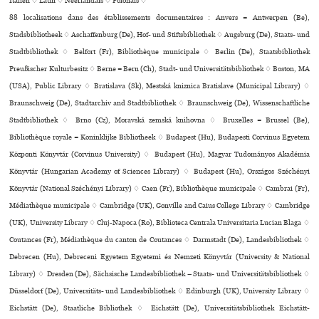
Italien ♢
Latin ♢
Néerlandais ♢
Polonais ♢
88 localisations dans des établissements documentaires : Anvers = Antwerpen (Be),
Stadsbibliotheek ♢ Aschaffenburg (De), Hof- und Stiftsbibliothek ♢ Augsburg (De), Staats- und
Stadtbibliothek ♢ Belfort (Fr), Bibliothèque muni­ci­pale ♢ Berlin (De), Staatsbibliothek
Preußischer Kulturbesitz ♢ Berne = Bern (Ch), Stadt- und Universitätsbibliothek ♢ Boston, MA
(USA), Public Library ♢ Bratislava (Sk), Mestská kniz­nica Bratislave (Municipal Library) ♢
Braunschweig (De), Stadtarchiv and Stadtbibliothek ♢ Braunschweig (De), Wissenschaftliche
Stadtbibliothek ♢ Brno (Cz), Moravská zemská kni­hovna ♢ Bruxelles = Brussel (Be),
Bibliothèque royale = Koninklijke Bibliotheek ♢ Budapest (Hu), Budapesti Corvinus Egyetem
Központi Könyvtár (Corvinus University) ♢ Budapest (Hu), Magyar Tudományos Akadémia
Könyvtár (Hungarian Academy of Sciences Library) ♢ Budapest (Hu), Országos Széchényi
Könyvtár (National Széchényi Library) ♢ Caen (Fr), Bibliothèque muni­ci­pale ♢ Cambrai (Fr),
Médiathèque muni­ci­pale ♢ Cambridge (UK), Gonville and Caius College Library ♢ Cambridge
(UK), University Library ♢ Cluj-Napoca (Ro), Biblioteca Centrala Universitaria Lucian Blaga ♢
Coutances (Fr), Médiathèque du canton de Coutances ♢ Darmstadt (De), Landesbibliothek ♢
Debrecen (Hu), Debreceni Egyetem Egyetemi és Nemzeti Könyvtár (University & National
Library) ♢ Dresden (De), Sächsische Landesbibliothek – Staats- und Universitätsbibliothek ♢
Düsseldorf (De), Universitäts- und Landesbibliothek ♢ Edinburgh (UK), University Library ♢
Eichstätt (De), Staatliche Bibliothek ♢ Eichstätt (De), Universitätsbibliothek Eichstätt-