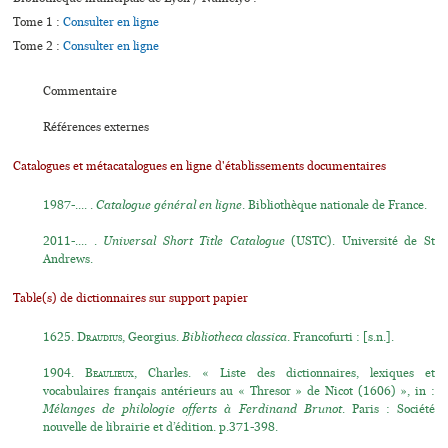
Tome 1 :
Consulter en ligne
Tome 2 :
Consulter en ligne
Commentaire
Références externes
Catalogues et métacatalogues en ligne d'établissements documentaires
1987-.... .
Catalogue général en ligne
. Bibliothèque nationale de France.
2011-.... .
Universal Short Title Catalogue
(USTC). Université de St
Andrews.
Table(s) de dictionnaires sur support papier
1625.
Draudius
, Georgius.
Bibliotheca classica
. Francofurti : [s.n.].
1904.
Beaulieux
, Charles. « Liste des dictionnaires, lexiques et
vocabulaires français antérieurs au « Thresor » de Nicot (1606) », in :
Mélanges de philologie offerts à Ferdinand Brunot
. Paris : Société
nouvelle de librairie et d’édition. p.371-398.