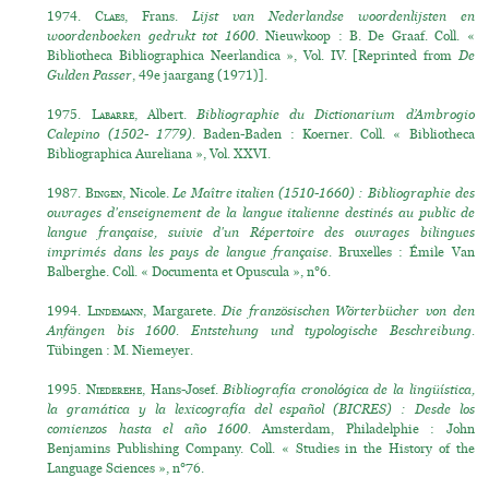
1974.
Claes
, Frans.
Lijst van Nederlandse woordenlijsten en
woordenboeken gedrukt tot 1600.
Nieuwkoop : B. De Graaf. Coll. «
Bibliotheca Bibliographica Neerlandica », Vol. IV. [Reprinted from
De
Gulden Passer
, 49e jaargang (1971)].
1975.
Labarre
, Albert.
Bibliographie du Dictionarium d’Ambrogio
Calepino (1502- 1779)
. Baden-Baden : Koerner. Coll. « Bibliotheca
Bibliographica Aureliana », Vol. XXVI.
1987.
Bingen
, Nicole.
Le Maître italien (1510-1660) : Bibliographie des
ouvrages d'enseignement de la langue italienne destinés au public de
langue française, suivie d'un Répertoire des ouvrages bilingues
imprimés dans les pays de langue française
. Bruxelles : Émile Van
Balberghe. Coll. « Documenta et Opuscula », n°6.
1994.
Lindemann
, Margarete.
Die französischen Wörterbücher von den
Anfängen bis 1600. Entstehung und typologische Beschreibung.
Tübingen : M. Niemeyer.
1995.
Niederehe
, Hans-Josef.
Bibliografía cronológica de la lingüística,
la gramática y la lexicografía del español (BICRES) : Desde los
comienzos hasta el año 1600.
Amsterdam, Philadelphie : John
Benjamins Publishing Company. Coll. « Studies in the History of the
Language Sciences », n°76.