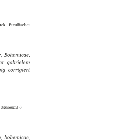
hek Preußischer
e, Bohemicae,
er gabrielem
ig corrigiert
ish Museum) ♢
e, bohemicae,