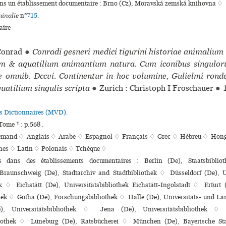
ans un établissement documentaire : Brno (Cz), Moravská zemská kni­hovna ♢
inalie
n°
715
.
ire
onrad
●
Conradi gesneri medici tigurini historiae animalium l
ium & aquatilium animantium natura. Cum iconibus singulo
re omnib. Dccvi. Continentur in hoc volumine, Gulielmi rondel
quatilium singulis scripta
●
Zurich : Christoph I Froschauer
●
es Dictionnaires (MVD).
ome * : p.568 .
lemand ♢
Anglais ♢
Arabe ♢
Espagnol ♢
Français ♢
Grec ♢
Hébreu ♢
Hong
nnes ♢
Latin ♢
Polonais ♢
Tchèque ♢
ns dans des établissements documentaires : Berlin (De), Staatsbibliot
Braunschweig (De), Stadtarchiv and Stadtbibliothek ♢ Düsseldorf (De), U
k ♢ Eichstätt (De), Universitätsbibliothek Eichstätt-Ingolstadt ♢ Erfurt 
hek ♢ Gotha (De), Forschungsbibliothek ♢ Halle (De), Universitäts- und La
e), Universitätsbibliothek ♢ Jena (De), Universitätsbibliothek ♢
bliothek ♢ Lüneburg (De), Ratsbücherei ♢ München (De), Bayerische Sta