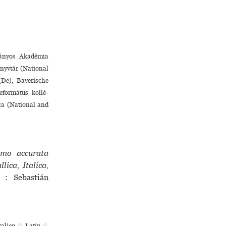
mányos Akadémia
nyvtár (National
De), Bayerische
ormá­tus kol­lé­
ca (National and
imo accurata
ica, Italica,
: Sebastián
talien ♢
Latin ♢