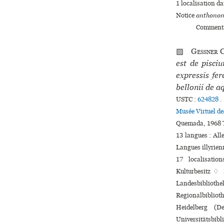
1 localisation d
Notice
anthonom
Commenta
▨
Gessner
C
est de pisc
expressis fe
bellonii de a
USTC :
624828
.
Musée Virtuel d
Quemada, 1968 T
13 langues :
Al
Langues illyrie
17 localisatio
Kulturbesitz ♢ 
Landesbibliothe
Regionalbibliot
Heidelberg (D
Universitätsbi