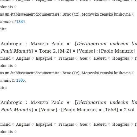
olonais ♢
ans un établissement documentaire : Brno (Cz), Moravská zemská kni­hovna ♢
inalie
n°
1384
.
ire
Ambrogio :
Manuzio
Paolo
●
[
Dictionarium undecim li
Pauli Manutii
]
●
Tome 2, [M-Z]
●
[Venise] : [Paolo Manuzio]
lemand ♢
Anglais ♢
Espagnol ♢
Français ♢
Grec ♢
Hébreu ♢
Hongrois ♢
I
olonais ♢
ans un établissement documentaire : Brno (Cz), Moravská zemská kni­hovna ♢
inalie
n°
1385
.
ire
Ambrogio :
Manuzio
Paolo
●
[
Dictionarium undecim li
Pauli Manutii
]
●
[Venise] : [Paolo Manuzio]
●
[1558]
●
2 vol.
lemand ♢
Anglais ♢
Espagnol ♢
Français ♢
Grec ♢
Hébreu ♢
Hongrois ♢
I
olonais ♢