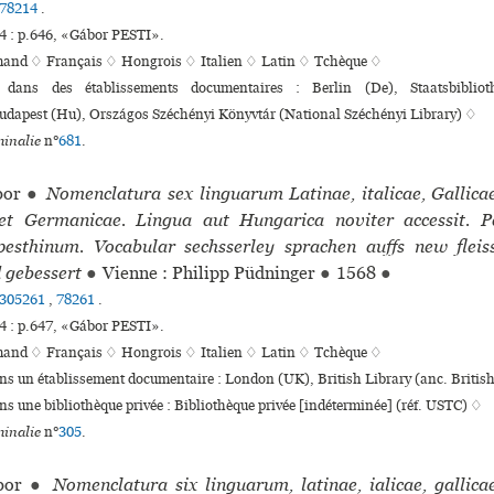
78214
.
 : p.646, «Gábor PESTI».
mand ♢
Français ♢
Hongrois ♢
Italien ♢
Latin ♢
Tchèque ♢
s dans des établissements documentaires : Berlin (De), Staatsbibliot
Budapest (Hu), Országos Széchényi Könyvtár (National Széchényi Library) ♢
inalie
n°
681
.
bor
●
Nomenclatura sex linguarum Latinae, italicae, Gallica
et Germanicae. Lingua aut Hungarica noviter accessit. P
sthinum. Vocabular sechsserley sprachen auffs new fleiss
 gebessert
●
Vienne : Philipp Püdninger
●
1568
●
305261
,
78261
.
 : p.647, «Gábor PESTI».
mand ♢
Français ♢
Hongrois ♢
Italien ♢
Latin ♢
Tchèque ♢
ans un établissement documentaire : London (UK), British Library (anc. Brit
ans une bibliothèque privée : Bibliothèque privée [indéterminée] (réf. USTC) ♢
inalie
n°
305
.
bor
●
Nomenclatura six linguarum, latinae, ialicae, gallica