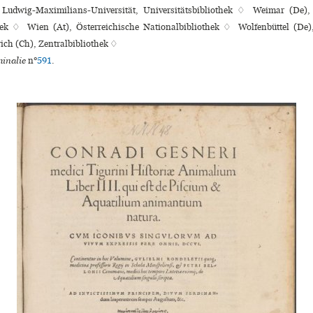
Ludwig-Maximilians-Universität, Universitätsbibliothek ♢ Weimar (De)
ek ♢ Wien (At), Österreichische Nationalbibliothek ♢ Wolfenbüttel (De)
ich (Ch), Zentralbibliothek ♢
inalie
n°
591
.