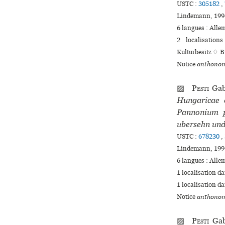
USTC :
305182
,
Lindemann, 1994
6 langues :
Alle
2 localisation
Kulturbesitz ♢ 
Notice
anthonom
▨
Pesti
Ga
Hungaricae 
Pannonium pe
ubersehn und
USTC :
678230
,
Lindemann, 1994
6 langues :
Alle
1 localisation d
1 localisation d
Notice
anthonom
▨
Pesti
Ga