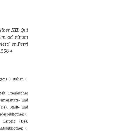
iber IIII. Qui
rum ad vivum
etti et Petri
1558
●
rois ♢
Italien ♢
hek Preußischer
niversitäts- und
(De), Stadt- und
ndesbibliothek ♢
 Leipzig (De),
atsbibliothek ♢