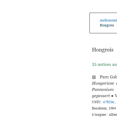
Anthonomi
Hongrois
Hongrois
35 notices as
▨
Pesti
Gab
Hungaricae 
Pannonium p
gepessert
●
V
USTC :
678236
,
Beaulieux, 1904 
6 langues :
Alle