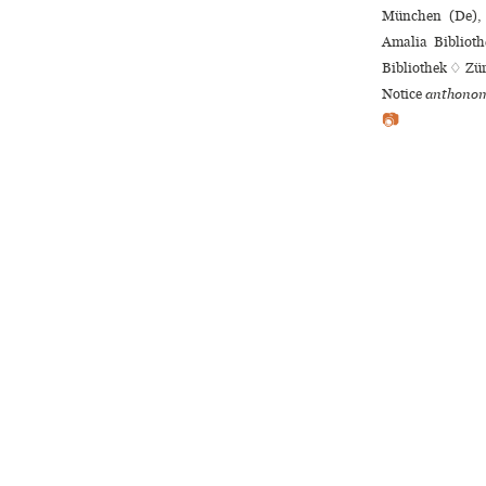
München (De), 
Amalia Biblioth
Bibliothek ♢ Zür
Notice
anthonom
📷