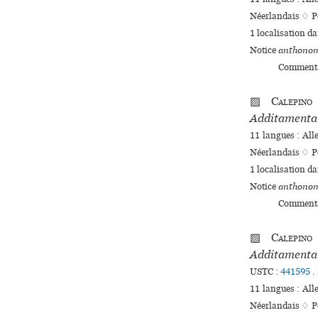
Néerlandais ♢
P
1 localisation d
Notice
anthonom
Commenta
▨
Calepino
Additamenta 
11 langues :
Al
Néerlandais ♢
P
1 localisation d
Notice
anthonom
Commenta
▨
Calepino
Additamenta 
USTC :
441595
.
11 langues :
Al
Néerlandais ♢
P