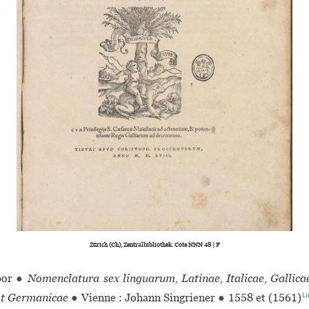
Zürich (Ch), Zentralbibliothek. Cote NNN 48 | F
or
●
Nomenclatura sex linguarum, Latinae, Italicae, Gallica
Li
et Germanicae
●
Vienne : Johann Singriener
●
1558 et (1561)