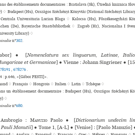
dans des établissements documentaires : Bratislava (Sk), Útredná kniznica Sl
) ♢ Budapest (Hu), Országos Széchényi Könyvtár (National Széchényi Librar
a Centrala Universitaria Lucian Blaga ♢ Kalocsa (Hu), Fõszékesegyházi Kö
hen (De), Bayerische Staatsbibliothek ♢ Zagreb (Hr), Nacionalna I Sveu
iversity Library) ♢
inalie
n°
302
.
bor]
●
[
Nomenclatura sex linguarum, Latinae, Italica
Hungaricae et Germanicae
]
●
Vienne : Johann Singriener
●
[15
78191
,
678276
.
 : p.646, «[Gábor PESTI]».
mand ♢
Français ♢
Hongrois ♢
Italien ♢
Latin ♢
Tchèque ♢
dans un établissement documentaire : Budapest (Hu), Országos Széchényi Kö
ry) ♢
inalie
n°
680
.
Ambrogio :
Manuzio
Paolo
●
[
Dictionarium undecim li
Pauli Manutii
]
●
Tome 1, [A-L]
●
[Venise] : [Paolo Manuzio]
lemand ♢
Anglais ♢
Espagnol ♢
Français ♢
Grec ♢
Hébreu ♢
Hongrois ♢
I