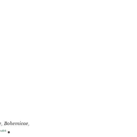
e, Bohemicae,
nd94
●