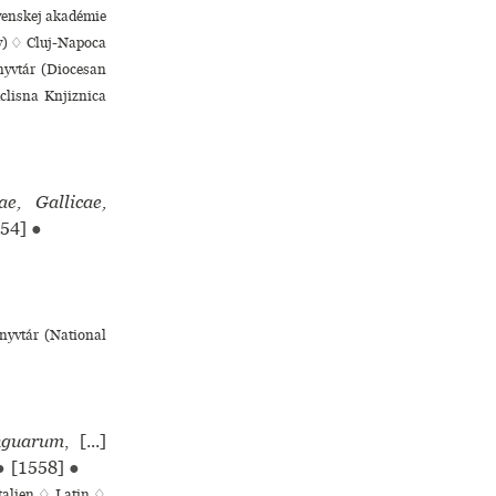
ovenskej akadémie
y) ♢ Cluj-Napoca
nyvtár (Diocesan
clisna Knjiznica
e, Gallicae,
54]
●
nyvtár (National
nguarum
, [...]
●
[1558]
●
talien ♢
Latin ♢