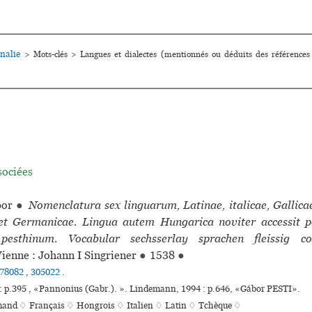
nalie
>
Mots-clés
>
Langues et dialectes (mentionnés ou déduits des références
sociées
or
●
Nomenclatura sex linguarum, Latinae, italicae, Gallica
et Germanicae. Lingua autem Hungarica noviter accessit p
esthinum. Vocabular sechsserlay sprachen fleissig co
ienne : Johann I Singriener
●
1538
●
78082
,
305022
.
: p.395 , «Pannonius (Gabr.). ». Lindemann, 1994 : p.646, «Gábor PESTI».
mand ♢
Français ♢
Hongrois ♢
Italien ♢
Latin ♢
Tchèque ♢