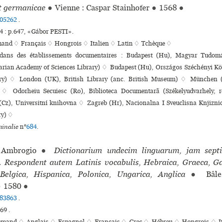
t germanicae
●
Vienne : Caspar Stainhofer
●
1568
●
05262
.
 : p.647, «Gábor PESTI».
mand ♢
Français ♢
Hongrois ♢
Italien ♢
Latin ♢
Tchèque ♢
s dans des établissements documentaires : Budapest (Hu), Magyar Tudo
rian Academy of Sciences Library) ♢ Budapest (Hu), Országos Széchényi Kö
ary) ♢ London (UK), British Library (anc. British Museum) ♢ München (
k ♢ Odorheiu Secuiesc (Ro), Biblioteca Documentarã (Székelyudvarhely, ref
Cz), Universitní kni­hovna ♢ Zagreb (Hr), Nacionalna I Sveuclisna Knjizni
ry) ♢
inalie
n°
684
.
Ambrogio
●
Dictionarium undecim linguarum, jam sept
 Respondent autem Latinis vocabulis, Hebraica, Graeca, Gall
Belgica, Hispanica, Polonica, Ungarica, Anglica
●
Bâle 
●
1580
●
83863
.
69 .
lemand ♢
Anglais ♢
Espagnol ♢
Français ♢
Grec ♢
Hébreu ♢
Hongrois ♢
I