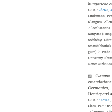
hungaricae e
USTC :
78260
,
3
Lindemann, 1994
6 langues :
Alle
7 localisation
Könyvtár (Hunga
Széchényi Libr
Staatsbibliothe
gium) ♢ Praha (
University Libra
Notice
anthonom
▨
Calepino
emendatione.
Germanica, 
Henricpetri
USTC :
442415
,
Claes, 1974 : n°2
11 langues :
Al