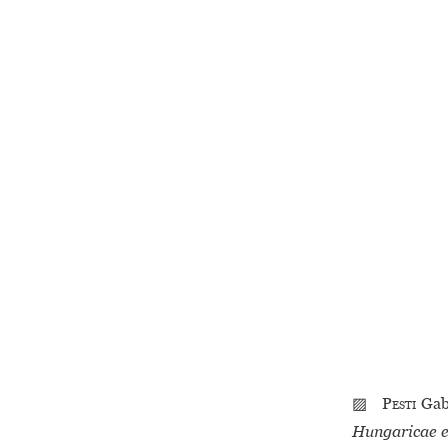
▨
Pesti
Gab
Hungaricae 