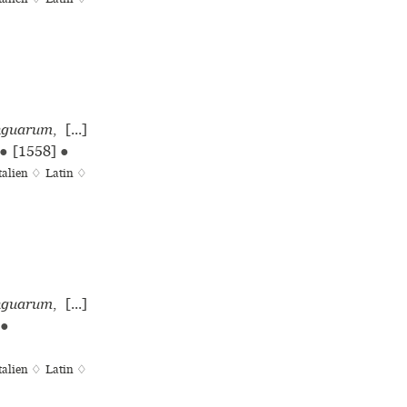
nguarum
, [...]
●
[1558]
●
talien ♢
Latin ♢
nguarum
, [...]
●
talien ♢
Latin ♢