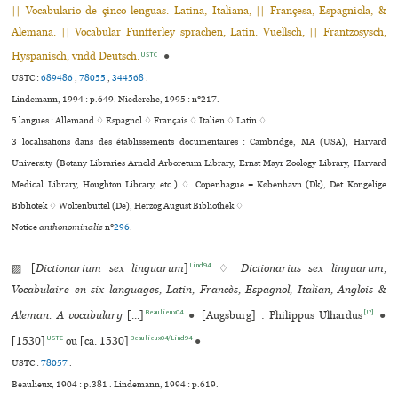
|| Vocabulario de çinco lenguas. Latina, Italiana, || Françesa, Espagniola, &
Alemana. || Vocabular Funfferley sprachen, Latin. Vuellsch, || Frantzosysch,
Hyspanisch, vndd Deutsch.
●
USTC
USTC :
689486
,
78055
,
344568
.
Lindemann, 1994 : p.649. Niederehe, 1995 : n°217.
5 langues :
Allemand ♢
Espagnol ♢
Français ♢
Italien ♢
Latin ♢
3 localisations dans des établissements documentaires : Cambridge, MA (USA), Harvard
University (Botany Libraries Arnold Arboretum Library, Ernst Mayr Zoology Library, Harvard
Medical Library, Houghton Library, etc.) ♢ Copenhague = København (Dk), Det Kongelige
Bibliotek ♢ Wolfenbüttel (De), Herzog August Bibliothek ♢
Notice
anthonominalie
n°
296
.
Lind94
▨ [
Dictionarium sex linguarum
]
♢
Dictionarius sex linguarum,
Vocabulaire en six languages, Latin, Francès, Espagnol, Italian, Anglois &
Beaulieux04
[!?]
Aleman. A vocabulary
[...]
●
[Augsburg] : Philippus Ulhardus
●
USTC
Beaulieux04/Lind94
[1530]
ou [ca. 1530]
●
USTC :
78057
.
Beaulieux, 1904 : p.381 . Lindemann, 1994 : p.619.