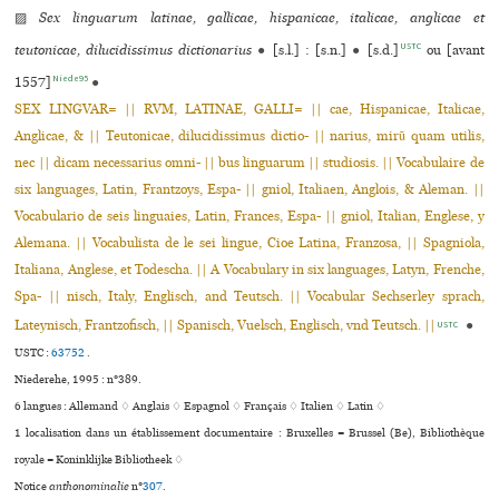
▨
Sex linguarum latinae, gallicae, hispanicae, italicae, anglicae et
USTC
teutonicae, dilucidissimus dictionarius
●
[s.l.] : [s.n.]
●
[s.d.]
ou [avant
Niede95
1557]
●
SEX LINGVAR= || RVM, LATINAE, GALLI= || cae, Hispanicae, Italicae,
Anglicae, & || Teutonicae, dilucidissimus dictio- || narius, mirũ quam utilis,
nec || dicam necessarius omni- || bus linguarum || studiosis. || Vocabulaire de
six languages, Latin, Frantzoys, Espa- || gniol, Italiaen, Anglois, & Aleman. ||
Vocabulario de seis linguaies, Latin, Frances, Espa- || gniol, Italian, Englese, y
Alemana. || Vocabulista de le sei lingue, Cioe Latina, Franzosa, || Spagniola,
Italiana, Anglese, et Todescha. || A Vocabulary in six languages, Latyn, Frenche,
Spa- || nisch, Italy, Englisch, and Teutsch. || Vocabular Sechserley sprach,
Lateynisch, Frantzofisch, || Spanisch, Vuelsch, Englisch, vnd Teutsch. ||
●
USTC
USTC :
63752
.
Niederehe, 1995 : n°389.
6 langues :
Allemand ♢
Anglais ♢
Espagnol ♢
Français ♢
Italien ♢
Latin ♢
1 localisation dans un établissement documentaire : Bruxelles = Brussel (Be), Bibliothèque
royale = Koninklijke Bibliotheek ♢
Notice
anthonominalie
n°
307
.