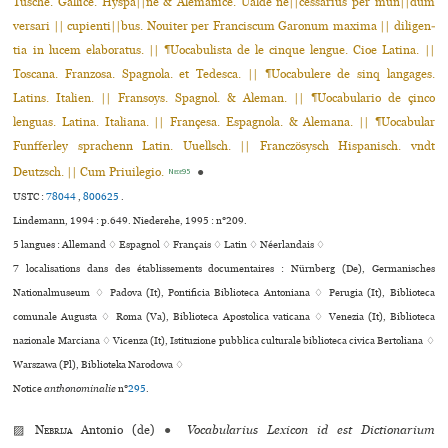
Tusche. Gallice. Hyspa||ne & Alemanice. Ualde ne||cessarius per mun||dum
versari || cupienti||bus. Nouiter per Franciscum Garonum maxima || diligen­
tia in lucem elaboratus. || ¶Uocabulista de le cinque lengue. Cioe Latina. ||
Toscana. Franzosa. Spagnola. et Tedesca. || ¶Uocabulere de sinq langages.
Latins. Italien. || Fransoys. Spagnol. & Aleman. || ¶Uocabulario de çinco
lenguas. Latina. Italiana. || Françesa. Espagnola. & Alemana. || ¶Uocabular
Funfferley sprachenn Latin. Uuellsch. || Franczösysch Hispanisch. vndt
Deutzsch. || Cum Priuilegio.
●
Niede95
USTC :
78044
,
800625
.
Lindemann, 1994 : p.649. Niederehe, 1995 : n°209.
5 langues :
Allemand ♢
Espagnol ♢
Français ♢
Latin ♢
Néerlandais ♢
7 localisations dans des établissements documentaires : Nürnberg (De), Germanisches
Nationalmuseum ♢ Padova (It), Pontificia Biblioteca Antoniana ♢ Perugia (It), Biblioteca
comu­nale Augusta ♢ Roma (Va), Biblioteca Apostolica vaticana ♢ Venezia (It), Biblioteca
nazio­nale Marciana ♢ Vicenza (It), Istituzione pub­blica cultu­rale biblio­teca civica Bertoliana ♢
Warszawa (Pl), Biblioteka Narodowa ♢
Notice
anthonominalie
n°
295
.
▨
Nebrija
Antonio (de)
●
Vocabularius Lexicon id est Dictionarium