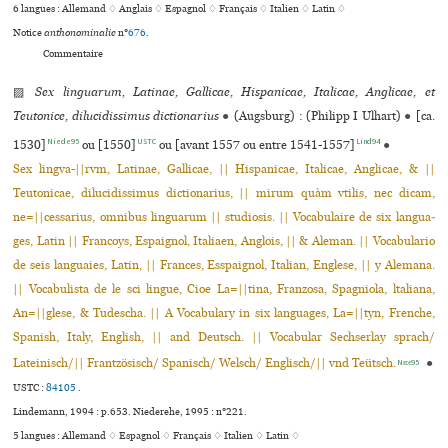
6 langues :
Allemand ♢
Anglais ♢
Espagnol ♢
Français ♢
Italien ♢
Latin ♢
Notice
anthonominalie
n°
676
.
Commentaire
▨
Sex linguarum, Latinae, Gallicae, Hispanicae, Italicae, Anglicae, et
Teutonice, dilucidissimus dictionarius
●
(Augsburg) : (Philipp I Ulhart)
●
[ca.
Niede95
USTC
Lind94
1530]
ou [1550]
ou [avant 1557 ou entre 1541-1557]
●
Sex lingva-||rvm, Latinae, Gallicae, || Hispanicae, Italicae, Anglicae, & ||
Teutonicae, dilucidissimus dictionarius, || mirum quàm vtilis, nec dicam,
ne=||cessarius, omnibus linguarum || studiosis. || Vocabulaire de six langua­
ges, Latin || Francoys, Espaignol, Italiaen, Anglois, || & Aleman. || Vocabu­lario
de seis languaies, Latin, || Frances, Esspaignol, Italian, Englese, || y Alemana.
|| Vocabulista de le sci lingue, Cioe La=||tina, Franzosa, Spa­gniola, ltaliana,
An=||glese, & Tudescha. || A Vocabulary in six languages, La=||tyn, Frenche,
Spanish, Italy, English, || and Deutsch. || Vocabular Sechserlay sprach/
Lateinisch/|| Frantzösisch/ Spanisch/ Welsch/ Englisch/|| vnd Teütsch.
●
Niede95
USTC :
84105
.
Lindemann, 1994 : p.653. Niederehe, 1995 : n°221.
5 langues :
Allemand ♢
Espagnol ♢
Français ♢
Italien ♢
Latin ♢