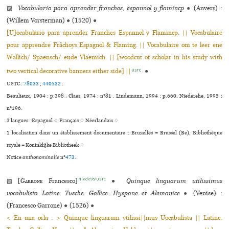
▨
Vocabulario para aprender franches, espannol y flamincp
●
(Anvers) :
(Willem Vorsterman)
●
(1520)
●
[U]ocabulario para aprender Franches Espannol y Flamincp. || Vocabulaire
pour apprendre Frãchoys Espagnol & Flaming. || Vocabulaire om te leer ene
Wallich/ Spaensch/ ende Vlaemich. || [woodcut of scholar in his study with
two vertical decorative banners either side] ||
●
USTC
USTC :
78033
,
440532
.
Beaulieux, 1904 : p.398 . Claes, 1974 : n°81 . Lindemann, 1994 : p.660. Niederehe, 1995 :
n°196.
3 langues :
Espagnol ♢
Français ♢
Néerlandais ♢
1 localisation dans un établissement documentaire : Bruxelles = Brussel (Be), Bibliothèque
royale = Koninklijke Bibliotheek ♢
Notice
anthonominalie
n°
473
.
Niede95/USTC
▨ [
Garrone
Francesco]
●
Quinque linguarum utilissimus
vocabulista Latine. Tusche. Gallice. Hyspane et Alemanice
●
(Venise) :
(Francesco Garrone)
●
(1526)
●
< En una orla : > Quinque linguarum vtilissi||mus Uocabulista || Latine.