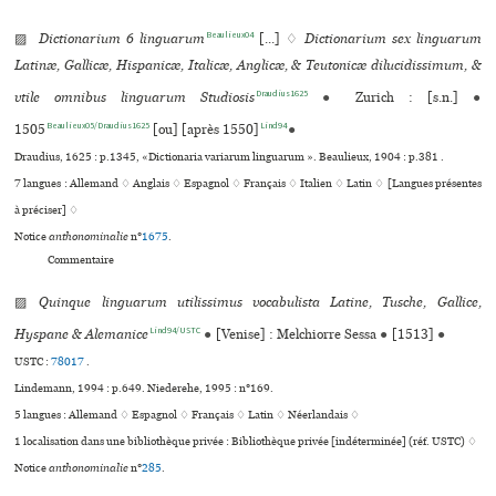
Beaulieux04
▨
Dictionarium 6 linguarum
[...] ♢
Dictionarium sex linguarum
Latinæ, Gallicæ, Hispanicæ, Italicæ, Anglicæ, & Teutonicæ dilucidissimum, &
Draudius1625
vtile omnibus linguarum Studiosis
●
Zurich : [s.n.]
●
Beaulieux05/Draudius1625
Lind94
1505
[ou] [après 1550]
●
Draudius, 1625 : p.1345, «Dictionaria variarum linguarum ». Beaulieux, 1904 : p.381 .
7 langues :
Allemand ♢
Anglais ♢
Espagnol ♢
Français ♢
Italien ♢
Latin ♢
[Langues présentes
à préciser] ♢
Notice
anthonominalie
n°
1675
.
Commentaire
▨
Quinque linguarum utilissimus vocabulista Latine, Tusche, Gallice,
Lind94/USTC
Hyspane & Alemanice
●
[Venise] : Melchiorre Sessa
●
[1513]
●
USTC :
78017
.
Lindemann, 1994 : p.649. Niederehe, 1995 : n°169.
5 langues :
Allemand ♢
Espagnol ♢
Français ♢
Latin ♢
Néerlandais ♢
1 localisation dans une bibliothèque privée : Bibliothèque privée [indéterminée] (réf. USTC) ♢
Notice
anthonominalie
n°
285
.