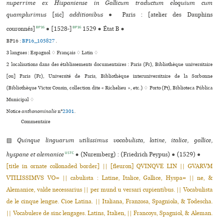
nuperrime ex Hispaniense in Gallicum traductum eloquium cum
quamplurimus
[sic]
additionibus
●
Paris : [atelier des Dauphins
BP16
BP16
couronnés]
●
[1528-]
1529
●
État B
●
BP16 :
BP16_105827
.
3 langues :
Espagnol ♢
Français ♢
Latin ♢
2 localisations dans des établissements documentaires : Paris (Fr), Bibliothèque uni­ver­si­taire
[ou] Paris (Fr), Université de Paris, Bibliothèque inte­ru­ni­ver­si­taire de la Sorbonne
(Bibliothèque Victor Cousin, collection dite « Richelieu », etc.) ♢ Porto (Pt), Biblioteca Pública
Municipal ♢
Notice
anthonominalie
n°
2301
.
Commentaire
▨
Quinque linguarum utilissimus vocabulista, latine, italice, gallice,
USTC
hyspane et alemanice
●
(Nuremberg) : (Friedrich Peypus)
●
(1529)
●
[title in ornate col­lo­na­ded border] || [fleu­ron] QVINQVE LIN || GVARVM
VTILISSIMVS VO= || cabulista : Latine, Italice, Gallice, Hyspa= || ne, &
Alemanice, valde necessarius || per mund u versari cupientibus. || Vocabulista
de le cinque lengue. Cioe Latina. || Italiana, Franzosa, Spagniola, & Todescha.
|| Vocabulere de sinc lengages. Latins, Italien, || Francoys, Spagniol, & Aleman.