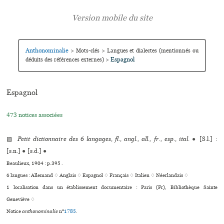
Anthonominalie
>
Mots-clés
>
Langues et dialectes (mentionnés ou
Espagnol
déduits des références externes)
>
Espagnol
473 notices associées
▨
Petit dictionnaire des 6 langages, fl., angl., all., fr., esp., ital.
●
[S.l.] :
[s.n.]
●
[s.d.]
●
Beaulieux, 1904 : p.395 .
6 langues :
Allemand ♢
Anglais ♢
Espagnol ♢
Français ♢
Italien ♢
Néerlandais ♢
1 localisation dans un établissement documentaire : Paris (Fr), Bibliothèque Sainte
Geneviève ♢
Notice
anthonominalie
n°
1785
.