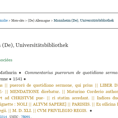
nalie
Mannheim (De), Universitätsbibliothek
>
Mots-clés
>
(De) Allemagne
>
De), Universitätsbibliothek
sociées
athurin
●
Commentarius puerorum de quotidiano sermo
ienne
●
1541
●
s || puerorũ de quotidiano sermone, qui prius || LIBER
 || MENDATIONE dicebatur. || Maturino Corderio author
vt ad CHRISTVM pue- || ri statim accedant. || Indices du
Vignette : NOLI || ALTVM SAPERE] || PARISIIS. || Ex officina
egii. || M. D. XLI. || CVM PRIVILEGIO REGIS.
●
0214
.
USTC :
78095
.