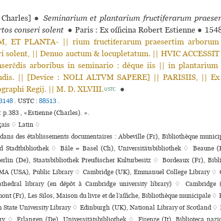
Charles]
●
Seminarium et plantarium fructiferarum praese
tos conseri solent
●
Paris : Ex officina Robert Estienne
●
154
 ET PLANTA- || rium fructiferarum praesertim arborum 
ri solent, || Denuo auctum & locupletatum. || HVIC ACCESSIT
nserẽdis arboribus in seminario : déque iis || in plantarium 
ndis. || [Device : NOLI ALTVM SAPERE] || PARISIIS, || Ex 
graphi Regij. || M. D. XLVIII.
●
USTC
3148
.
USTC :
88513
.
: p.383 , «Estienne (Charles). ».
çais ♢
Latin ♢
 dans des établissements documentaires : Abbeville (Fr), Bibliothèque muni­c
nd Stadtbibliothek ♢ Bâle = Basel (Ch), Universitätsbibliothek ♢ Beaune (F
erlin (De), Staatsbibliothek Preußischer Kulturbesitz ♢ Bordeaux (Fr), Bibl
MA (USA), Public Library ♢ Cambridge (UK), Emmanuel College Library ♢ 
thedral library (en dépôt à Cambridge university library) ♢ Cambridge 
t (Fr), Les Silos, Maison du livre et de l’affi­che, Bibliothèque muni­ci­pale 
 State University Library ♢ Edinburgh (UK), National Library of Scotland ♢
ry ♢ Erlangen (De), Universitätsbibliothek ♢ Firenze (It), Biblioteca nazio