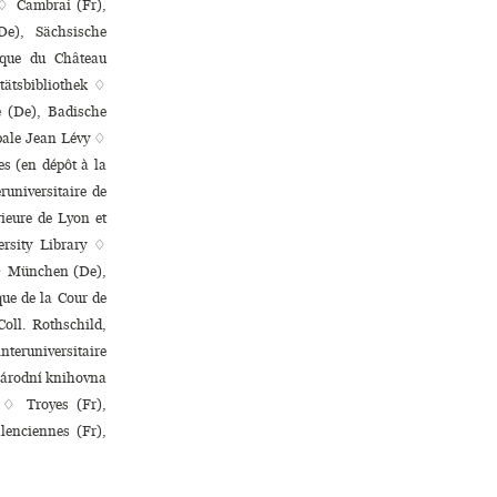
 ♢ Cambrai (Fr),
De), Sächsische
èque du Château
tätsbibliothek ♢
e (De), Badische
­pale Jean Lévy ♢
nes (en dépôt à la
runiversitaire de
rieure de Lyon et
rsity Library ♢
r ♢ München (De),
que de la Cour de
Coll. Rothschild,
­ru­ni­ver­si­taire
Národní kni­hovna
k ♢ Troyes (Fr),
enciennes (Fr),