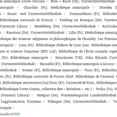
que muni­ci­pale Livrée Ceccano ♢ Bâle = Basel (Ch), Universitätsbibliothek
ni­ci­pale ♢ Charolles (Fr), Médiathèque muni­ci­pale ♢ Dresden (
ek – Staats- und Universitätsbibliothek ♢ Fontainebleau (Fr), Biblioth
 Bibliothèque nationale de France) ♢ Freiburg im Breisgau (De), Universi
niversity Library ♢ Heidelberg (De), Universitätsbibliothek ♢ Karlsruh
 ♢ Konstanz (De), Universitätsbibliothek ♢ Lille (Fr), Médiathèque muni­ci
thèque des Sciences reli­gieu­ses et phi­lo­so­phi­ques de Chantilly, Les Fontai
i­ci­pale) ♢ Lyon (Fr), Bibliothèque Diderot de Lyon (anc. Bibliothèque inte
tres et sciences humaines (BIU Lsh), Bibliothèque de l’École nor­male supé­
Fr), Bibliothèque muni­ci­pale ♢ Manchester (UK), John Rylands Unive
niversitätsbibliothek ♢ Marseille (Fr), Bibliothèque muni­ci­pale L’Alcaza
sbibliothek ♢ Nantes (Fr), Bibliothèque muni­ci­pale ♢ Paris (Fr), Bibliothè
s (Fr), Bibliothèque nationale de France (BnF, Bibliothèque de l’Arsenal, 
, Bibliothèque uni­ver­si­taire [ou] Paris (Fr), Université de Paris, Bibliothèque inte
Bibliothèque Victor Cousin, collection dite « Richelieu », etc.) ♢ Praha (Cz), 
y (National Library) ♢ Stuttgart (De), Württembergische Landesbibliothe
l’Agglomération Troyenne ♢ Tübingen (De), Universitätsbibliothek ♢ Val
nicipale ♢
inalie
n°
319
.