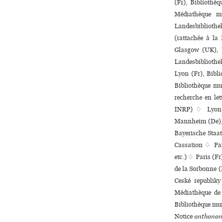
(Fr), Bibliothè
Médiathèque mu
Landesbiblioth
(rattachée à la
Glasgow (UK), U
Landesbibliothek
Lyon (Fr), Biblio
Bibliothèque mun
recherche en let
INRP) ♢ Lyon (
Mannheim (De), U
Bayerische Staat
Cassation ♢ Pari
etc.) ♢ Paris (Fr)
de la Sorbonne (
Ceské repu­blik
Médiathèque de 
Bibliothèque mu
Notice
anthonom