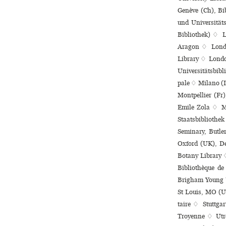
Genève (Ch), Bi
und Universität
Bibliothek) ♢ La
Aragon ♢ Londo
Library ♢ Londo
Universitätsbibl
pale ♢ Milano (I
Montpellier (Fr),
Emile Zola ♢ Mo
Staatsbibliothe
Seminary, Butle
Oxford (UK), De
Botany Library ♢
Bibliothèque de 
Brigham Young U
St Louis, MO (US
taire ♢ Stuttga
Troyenne ♢ Utre