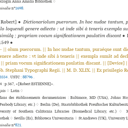
rzogin Anna Amalia Bibliothek ♢
inalie
n°
1698
.
Robert]
●
Dictionariolum puerorum. In hoc nudae tantum, p
nullo loquendi genere adiecto : ut inde sibi à tene­ris exem­pla s
imúlq ; propriam vocum signi­fi­ca­tio­nem pau­la­tim dis­cant
●
P
1549
●
|| olum puerorum. || In hoc nudae tantum, puraéque sunt dict
enere adiecto : vt inde sibi à teneris || exempla sumãt ad dec
 || priam vocum significationem paulatim discant. || [Device] |
ob. Stephani Typographi Regii. || M. D. XLIX. || Ex priuilegio R
3554
.
USTC :
88796
.
 : p.567, «[Robert ESTIENNE]».
çais ♢
Latin ♢
 dans des établissements documentaires : Baltimore, MD (USA), Johns Ho
Peabody Library, etc.) ♢ Berlin (De), Staatsbibliothek Preußischer Kulturbesi
ersity of Southern California Libraries (Biomedical Library, etc.) ♢
iothek ♢ Sevilla (Es), Biblioteca Universitaria ♢ St Andrews (UK), University 
inalie
n°
821
.