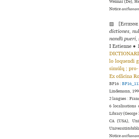
Weimar (De), He
Notice
anthonom
▨ [
Estienne
dic­tio­nes, 
nandũ pueri, s
I Estienne
●
DICTIONARI- 
lo loquendi g
simúlq ; pro-
Ex officina R
BP16 :
BP16_11
Lindemann, 1994
2 langues :
Fran
6 localisations
Library (George 
CA (USA), Univ
Universitätsbibl
Notice
anthonom