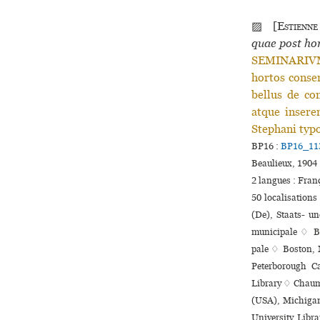
▨ [
Estienne
quae post hor
SEMINARIVM,
hortos conse
bellus de co
atque insere
Stephani typo
BP16 :
BP16_11
Beaulieux, 1904 
2 langues :
Fran
50 localisations
(De), Staats- u
muni­ci­pale ♢ B
pale ♢ Boston, 
Peterborough Ca
Library ♢ Chaumon
(USA), Michigan
University Libra