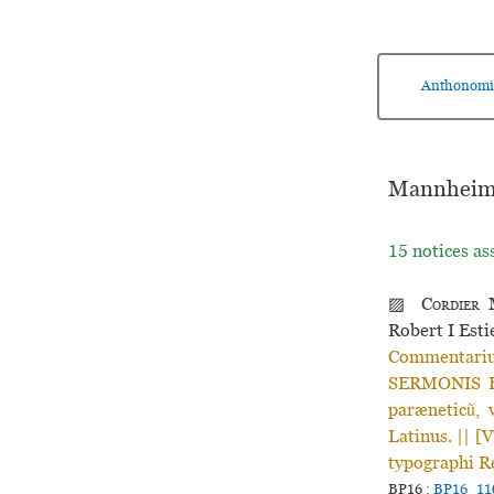
Anthonomi
Mannheim (
15 notices as
▨
Cordier
M
Robert I Est
Commentariu
SERMONIS E-
paræneticũ, 
Latinus. || [
typographi R
BP16 :
BP16_11