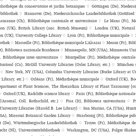
bliothèque du conservatoire et jardin botaniques ♢ Göttingen (De), Niedersä
sbibliothek ♢ Hannover (De), Niedersächsische Landesbibliothek (Gottfried
usanne (Ch), Bibliothèque can­to­nale et uni­ver­si­taire ♢ Le Mans (Fr), 
n (UK), British Library (anc. British Museum) ♢ London (UK), Natural
n (UK), University College Library ♢ Lyon (Fr), Bibliothèque muni­ci­pale 
iothek ♢ Marseille (Fr), Bibliothèque muni­ci­pale L’Alcazar ♢ Meaux (Fr), Bibl
t), Biblioteca nazio­nale Braidense ♢ Minneapolis, MN (USA), Minnesota Uni
 Bibliothèque inter-uni­ver­si­taire ♢ Montpellier (Fr), Médiathèque cen­trale 
ntreal (Ca), McGill University Libraries (Osler Library, etc.) ♢ München 
k ♢ New York, NY (USA), Columbia University Libraries (Burke Library at U
r Library, etc.) ♢ Orléans (Fr), Médiathèque muni­ci­pale ♢ Oxford (UK), Bo
partment of Plant Sciences, The Sherardian Library of Plant Taxonomy [o
 Oxford (UK), Radcliffe science library ♢ Paris (Fr), Bibliothèque national
l’Arsenal, Coll. Rothschild, etc.) ♢ Pisa (It), Biblioteca uni­ver­si­ta­ria ♢
niversity Libraries (Harold B. Lee Library) ♢ San Marino, CA (USA), Hunt
A), Missouri Botanical Garden Library ♢ Strasbourg (Fr), Bibliothèque publi­q
rt (De), Württembergische Landesbibliothek ♢ Troyes (Fr), Médiathèque de
cht (Nl), Universiteitsbibliotheek ♢ Washington, DC (USA), Folger Shake