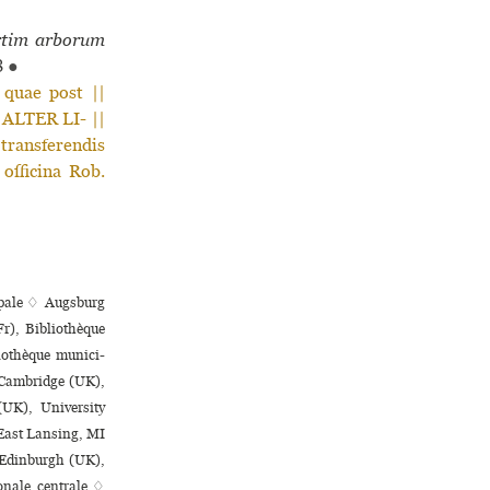
rtim arborum
8
●
quae post ||
 ALTER LI- ||
transferendis
officina Rob.
i­pale ♢ Augsburg
r), Bibliothèque
iothèque muni­ci­
Cambridge (UK),
(UK), University
♢ East Lansing, MI
 Edinburgh (UK),
­nale cen­trale ♢