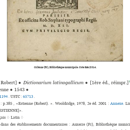
Orléans (Fr), Bibliothèque municipale. Cote Rés.D314.
Robert]
●
Dictionarium latinogallicum
●
[1ère éd., réimpr.]
ienne
●
1543
●
1194
.
USTC :
65713
.
: p.385 , «Estienne (Robert). ». Wooldridge, 1978, 2e éd. 2001 :
Annexe.
Li
t ESTIENNE]».
çais ♢
Latin ♢
s dans des établissements documentaires : Auxerre (Fr), Bibliothèque muni­c