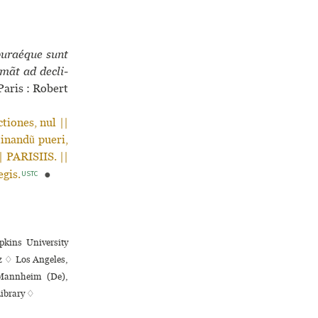
uraé­que sunt
umãt ad decli­
aris : Robert
iones, nul ||
linandũ pueri,
| PARISIIS. ||
egis.
●
USTC
pkins University
tz ♢ Los Angeles,
 Mannheim (De),
Library ♢