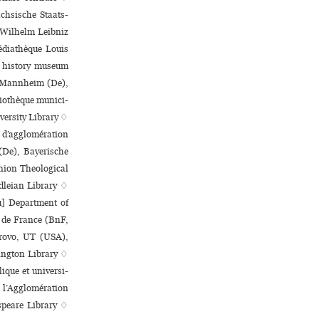
chsische Staats-
 Wilhelm Leibniz
Médiathèque Louis
 history museum
♢ Mannheim (De),
iothèque muni­ci­
versity Library ♢
d’agglo­mé­ra­tion
(De), Bayerische
nion Theological
dleian Library ♢
u] Department of
e de France (BnF,
 Provo, UT (USA),
ington Library ♢
ue et uni­ver­si­
 l’Agglomération
speare Library ♢