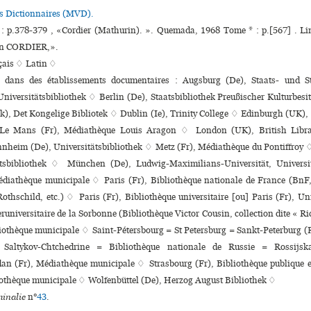
es Dictionnaires (MVD).
 : p.378-379 , «Cordier (Mathurin). ». Quemada, 1968 Tome * : p.[567] . L
in CORDIER,».
çais ♢
Latin ♢
s dans des établissements documentaires : Augsburg (De), Staats- und S
niversitätsbibliothek ♢ Berlin (De), Staatsbibliothek Preußischer Kulturbe
, Det Kongelige Bibliotek ♢ Dublin (Ie), Trinity College ♢ Edinburgh (UK),
Le Mans (Fr), Médiathèque Louis Aragon ♢ London (UK), British Librar
eim (De), Universitätsbibliothek ♢ Metz (Fr), Médiathèque du Pontiffroy
tsbibliothek ♢ München (De), Ludwig-Maximilians-Universität, Universit
diathèque muni­ci­pale ♢ Paris (Fr), Bibliothèque nationale de France (BnF
Rothschild, etc.) ♢ Paris (Fr), Bibliothèque uni­ver­si­taire [ou] Paris (Fr), Un
­ru­ni­ver­si­taire de la Sorbonne (Bibliothèque Victor Cousin, collection dite « Ri
iothèque muni­ci­pale ♢ Saint-Pétersbourg = St Petersburg = Sankt-Peterburg (
t Saltykov-Chtchedrine = Bibliothèque nationale de Russie = Rossijsk
an (Fr), Médiathèque muni­ci­pale ♢ Strasbourg (Fr), Bibliothèque publi­que et u
iothèque muni­ci­pale ♢ Wolfenbüttel (De), Herzog August Bibliothek ♢
inalie
n°
43
.