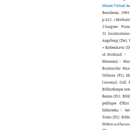
Musée Virtuel d
Beaulieux, 1904
p.612, «Mathur
2 langues :
Fran
21 localisation
Augsburg (De), U
= København (Dk)
of Scotland ♢ 
Museum) ♢ Mannh
Bayerische Staa
Orléans (Fr), Mé
l’Arsenal, Coll. 
Bibliothèque inte
Reims (Fr), Bibl
publique d’Éta
biblioteka ♢ Sed
Tours (Fr), Bibl
Notice
anthonom