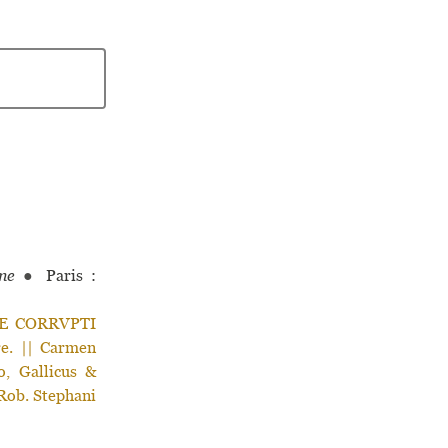
ne
●
Paris :
 DE CORRVPTI
e. || Carmen
o, Gallicus &
 Rob. Stephani