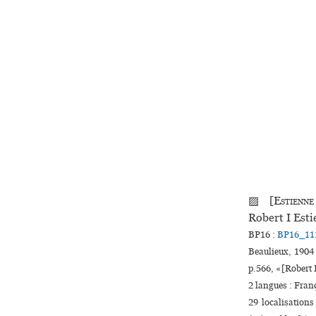
▨ [
Estienne
Robert I Est
BP16 :
BP16_11
Beaulieux, 1904 
p.566, «[Rober
2 langues :
Fran
29 localisation