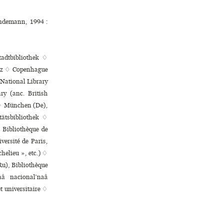
indemann, 1994 :
tadtbibliothek ♢
sitz ♢ Copenhague
 National Library
y (anc. British
 ♢ München (De),
ätsbibliothek ♢
, Bibliothèque de
iversité de Paris,
chelieu », etc.) ♢
Ru), Bibliothèque
aâ nacionalʹnaâ
ni­ver­si­taire ♢