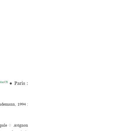
Wool78
●
Paris :
ndemann, 1994 :
i­pale ♢ Avignon