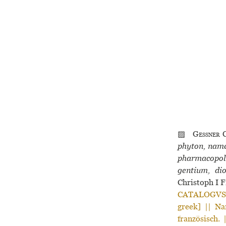
▨
Gessner
C
phyton, name
pharmacopol
gentium, di
Christoph I 
CATALOGVS ||
greek] || Na
französisch.