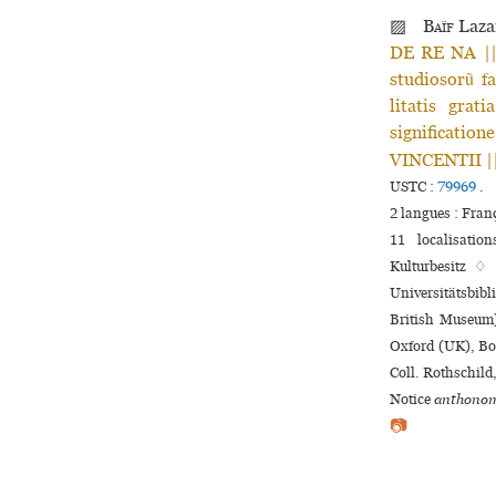
▨
Baïf
Laza
DE RE NA |
studiosorũ f
litatis grat
significati
VINCENTII ||
USTC :
79969
.
2 langues :
Fran
11 localisatio
Kulturbesitz ♢
Universitätsbib
British Museum)
Oxford (UK), Bod
Coll. Rothschild
Notice
anthonom
📷