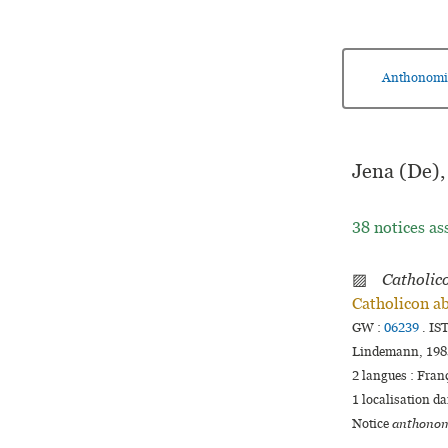
Anthonomi
Jena (De),
38 notices as
▨
Catholic
Catholicon ab
GW :
06239
.
IST
Lindemann, 1985
2 langues :
Fran
1 localisation d
Notice
anthonom