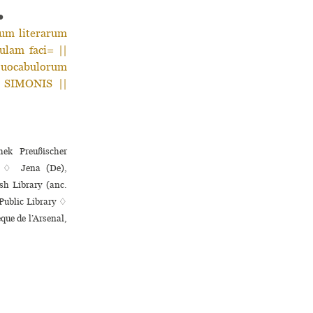
●
m literarum
ulam faci= ||
| uocabulorum
S SIMONIS ||
hek Preußischer
ca ♢ Jena (De),
h Library (anc.
Public Library ♢
que de l’Arsenal,