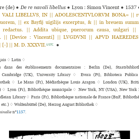
re (de)
●
De re navali libellus
●
Lyon : Simon Vincent
●
1537
| VALI LIBELLVS, IN || ADOLESCENTVLORVM BONA= || ru
auorem, || ex Bayfij uigilijs excerptus, & || in breuem summ
ia redactus. || Addita ubique, puerorum causa, uulgari |
one. || [Device : Vincenti] || LVGDVNI || APVD HAEREDE
 [-] || M. D. XXXVII.
●
USTC
çais ♢
Latin ♢
ns dans des établissements documentaires : Berlin (De), Staatsbibliot
 Cambridge (UK), University Library ♢ Evora (Pt), Biblioteca Publi
liothek ♢ Le Mans (Fr), Médiathèque Louis Aragon ♢ London (UK), Britis
 ♢ Lyon (Fr), Bibliothèque muni­ci­pale ♢ New York, NY (USA), New York 
leian Library ♢ Paris (Fr), Bibliothèque nationale de France (BnF, Bibliothè
, etc.) ♢ Wolfenbüttel (De), Herzog August Bibliothek ♢
inalie
n°
1157
.