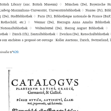
ritish Library (anc. British Museum) ♢ München (De), Bayerische Sta
udwig-Maximilians-Universität, Universitätsbibliothek ♢ Nantes (Fr), Bibli
 (De), Stadtbibliothek ♢ Paris (Fr), Bibliothèque nationale de France (BnF,
l. Rothschild, etc.) ♢ Weimar (De), Herzogin Anna Amalia Biblioth
e Nationalbibliothek ♢ Wolfenbüttel (De), Herzog August Bibliothek ♢
iothek ♢ Zürich (Ch), Zentralbibliothek ♢ Zwickau (De), Ratsschulbibliothek
te aux enchères a proposé cet ouvrage : Koller Auctions, Zurich, Switzerland, l
inalie
n°
620
.