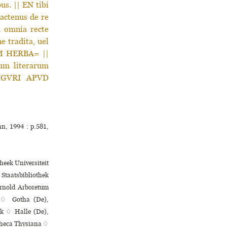
s. || EN tibi
actenus de re
m omnia recte
e tradita, uel
AM HERBA= ||
dum literarum
 TIGVRI APVD
n, 1994 : p.581,
heek Universiteit
taatsbibliothek
Arnold Arboretum
) ♢ Gotha (De),
ek ♢ Halle (De),
otheca Thysiana ♢