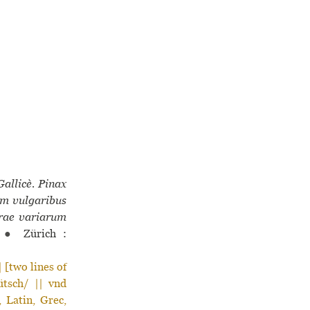
allicè. Pinax
um vulgaribus
rae variarum
●
Zürich :
two lines of
ütsch/ || vnd
Latin, Grec,