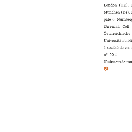
London (UK), B
München (De), L
pale ♢ Nürnberg
l’Arsenal, Col
Österreichisch
Universitätsbibl
1 société de ven
n°420 ♢
Notice
anthonom
📷