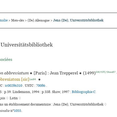
nalie
Jena (De), Universitätsbibliothek
>
Mots-clés
>
(De) Allemagne
>
 Universitätsbibliothek
sociées
GW/ISTC/Shaw97
on abbreviatum
●
[Paris] : Jean Trepperel
●
(1499)
breuia­tom [sic]
●
Lind94
C :
ic00286310
.
USTC :
70086
.
 : p.59. Lindemann, 1994 : p.558. Shaw, 1997 :
Bibliographie C.
çais ♢
Latin ♢
ans un établissement documentaire : Jena (De), Universitätsbibliothek ♢
inalie
n°
1055
.