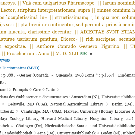
ancoys. || Vnà cum uulgaribus Pharmacopo- || larum nominibu
 Lector, stirpium interpretationem, supra || omnes omnium h
ros locupletissimã in= || structissimamq̃ ;, in qua non solu
ijs scri || pta breuiter continentur, sed permulta prius à nemin
mum inuenta, clarissime docentur. || ADIECTAE SVNT ETI
turae uariarum gentium, Diosco- || ridi ascriptae, secun
m expositae. || Authore Conrado Gesnero Tigurino. ||
| Froschuerum. Anno || M. D. XLII.
●
USTC
57958
.
es Dictionnaires (MVD).
 : p.388 , «Gesner (Conrad). ». Quemada, 1968 Tome * : p.[567] . Lindeman
R».
mand ♢
Français ♢
Grec ♢
Latin ♢
 dans des établissements documentaires : Amsterdam (Nl), Universiteitsbibliot
♢ Beltsville, MD (USA), National Agricultural Library ♢ Berlin (De), S
turbesitz ♢ Cambridge, MA (USA), Harvard University (Botany Libraries 
 Mayr Zoology Library, Harvard Medical Library, Houghton Library, etc.
othek ♢ Göttingen (De), Niedersächsische Staats- und Universitätsbiblioth
d Landesbibliothek ♢ Jena (De), Universitätsbibliothek ♢ Leiden (Nl), Bibli