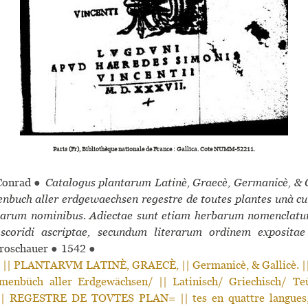
Paris (Fr), Bibliothèque nationale de France : Gallica. Cote NUMM-52211.
onrad
●
Catalogus plantarum Latinè, Graecè, Germanicè, & G
nbuch aller erdgewaechsen regestre de toutes plantes unà c
arum nominibus. Adiectae sunt etiam herbarum nomenclatu
oscoridi ascriptae, secundum literarum ordinem expositae
Froschauer
●
1542
●
 PLANTARVM LATINÈ, GRAECÈ, || Germanicè, & Gallicè. || [
menbüch aller Erdgewächsen/ || Latinisch/ Griechisch/ Te
 || REGESTRE DE TOVTES PLAN= || tes en quattre langues, 