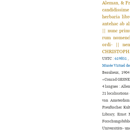
Aleman, & Fr
candidissime
herbaria lib
antehac ab al
|| nunc pri
rum nomencla
ordi- || ne
CHRISTOPH. |
USTC :
619851
,
Musée Virtuel d
Beaulieux, 1904
«Conrad GESNE
4 langues :
Alle
21 localisations
van Amsterdam 
Preußischer Kul
Library, Ernst
Forschungsbibli
Universitäts- un