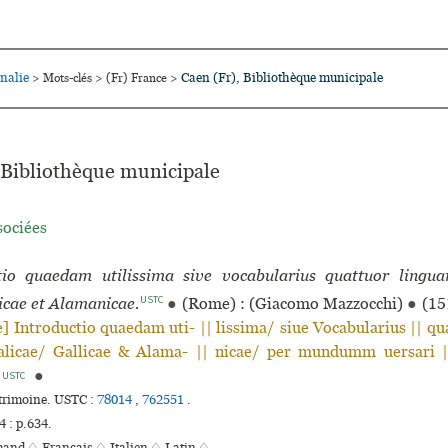
nalie
Caen (Fr), Bibliothèque muni­ci­pale
>
Mots-clés
>
(Fr) France
>
 Bibliothèque muni­ci­pale
sociées
tio quaedam utilissima sive vocabularius quattuor lingua
USTC
licae et Alamanicae.
●
(Rome) : (Giacomo Mazzocchi)
●
(15
] Introductio quae­dam uti- || lis­sima/ siue Vocabularius || quat
alicae/ Gallicae & Alama- || nicae/ per mun­dumm uer­sari ||
.
●
USTC
trimoine.
USTC :
78014
,
762551
.
 : p.634.