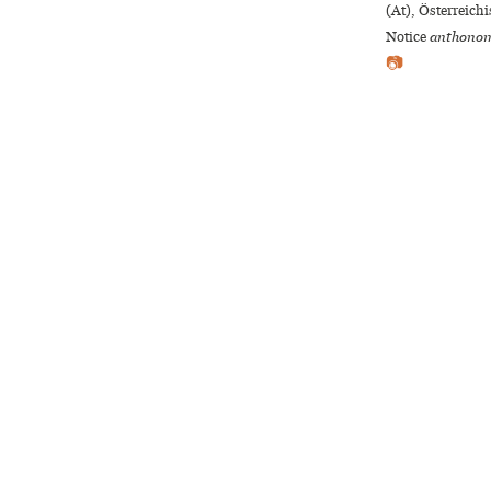
(At), Österreich
Notice
anthonom
📷