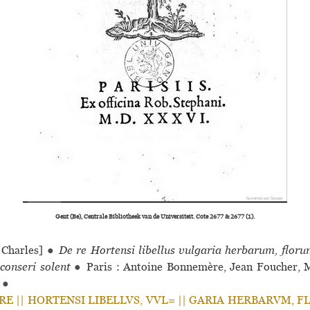
Gent (Be), Centrale Bibliotheek van de Universiteit. Cote 2677 & 2677 (1).
Charles]
●
De re Hortensi libellus vulgaria herbarum, floru
 conseri solent
●
Paris : Antoine Bonnemère, Jean Foucher, 
6
●
DE RE || HORTENSI LIBELLVS, VVL= || GARIA HERBARVM, F