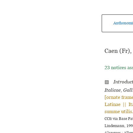
Anthonomi
Caen (Fr),
23 notices as
▨
Introduc
Italicae, Gal
[ornate frame
Latinae || It
summe utilis
CCfr via Base Pa
Lindemann, 1994