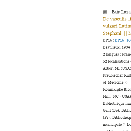
▨
Baïf
Laza
De vasculis 
vulgari Latin
Stephani. || 
BP16 :
BP16_10
Beaulieux, 1904 
2 langues :
Fran
52 localisations
Arbor, MI (USA),
Preußischer Kul
of Medicine ♢ B
Koninklijke Bibl
Hill, NC (USA)
Bibliothèque mun
Gent (Be), Bibli
(Fr), Bibliothè
muni­ci­pale ♢ L