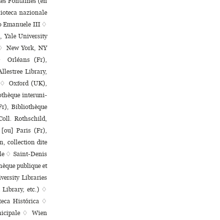
 Les Fontaines (en
ioteca nazio­nale
io Emanuele III ♢
 Yale University
.) ♢ New York, NY
♢ Orléans (Fr),
lestree Library,
y ♢ Oxford (UK),
thèque inte­ru­ni­
(Fr), Bibliothèque
oll. Rothschild,
 [ou] Paris (Fr),
n, collection dite
ale ♢ Saint-Denis
hèque publi­que et
iversity Libraries
Library, etc.) ♢
teca Histórica ♢
ni­ci­pale ♢ Wien