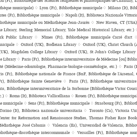
n (Fr), Bibliothèque des Sciences reli­gieu­ses et phi­lo­so­phi­ques de Chantilly,
othèque muni­ci­pale) ♢ Lyon (Fr), Bibliothèque muni­ci­pale ♢ Milano (It), Bibl
es (Fr), Bibliothèque muni­ci­pale ♢ Napoli (It), Biblioteca Nazionale Vittor
bliothèque muni­ci­pale ou Médiathèque Jean-Jaurès ♢ New Haven, CT (USA),
e Library, Sterling Memorial Library, Yale Medical Historical Library, etc
k Public Library ♢ Nîmes (Fr), Bibliothèque muni­ci­pale Carré d’art 
i­ci­pale ♢ Oxford (UK), Bodleian Library ♢ Oxford (UK), Christ Church (Al
(UK), Magdalen College Library ♢ Oxford (UK), St John’s College Librar
 Library ♢ Paris (Fr), Bibliothèque inte­ru­ni­ver­si­taire de Médecine [ou] Biblio
anté (Médecine-odon­to­lo­gie, Pharmacie-bio­lo­gie-cos­mé­to­lo­gie, etc.) ♢ Paris 
s (Fr), Bibliothèque nationale de France (BnF, Bibliothèque de l’Arsenal, C
r), Bibliothèque Sainte Geneviève ♢ Paris (Fr), Bibliothèque uni­ver­si­taire
is, Bibliothèque inte­ru­ni­ver­si­taire de la Sorbonne (Bibliothèque Victor Cousi
tc.) ♢ Roma (It), Biblioteca Vallicelliana ♢ Rouen (Fr), Bibliothèque muni­ci­p
e muni­ci­pale ♢ Sens (Fr), Bibliothèque muni­ci­pale ♢ Strasbourg (Fr), Bibliot
♢ Torino (It), Biblioteca nazio­nale uni­ver­si­ta­ria ♢ Toronto (Ca), Victoria Un
 Center for Reformation and Renaissance Studies, Thomas Fisher Rare Book 
Médiathèque José Cabanis ♢ Valencia (Es), Universidad de Valencia, Biblio
liothèque-dis­co­thè­que inter­com­mu­nale ♢ Versailles (Fr), Bibliothèque mu