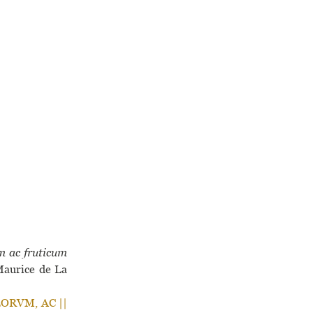
m ac fruticum
Maurice de La
LORVM, AC ||