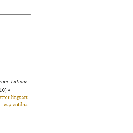
rum Latinae,
10)
●
­tor lin­guarũ
 cupien­ti­bus