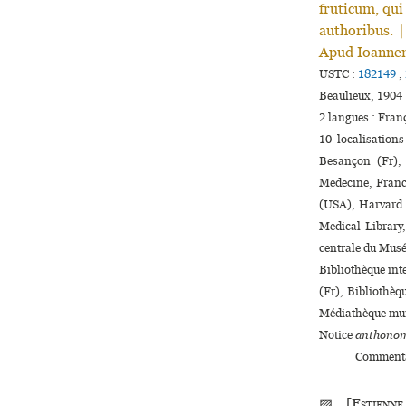
fru­ti­cum, qu
autho­ri­bus. 
Apud Ioannem 
USTC :
182149
,
Beaulieux, 1904 
2 langues :
Fran
10 localisation
Besançon (Fr),
Medecine, Franc
(USA), Harvard 
Medical Library,
cen­trale du Musé
Bibliothèque inte­
(Fr), Bibliothèq
Médiathèque muni
Notice
anthonom
Commenta
▨ [
Estienne