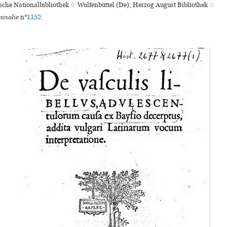
ische Nationalbibliothek ♢ Wolfenbüttel (De), Herzog August Bibliothek ♢
inalie
n°
1152
.