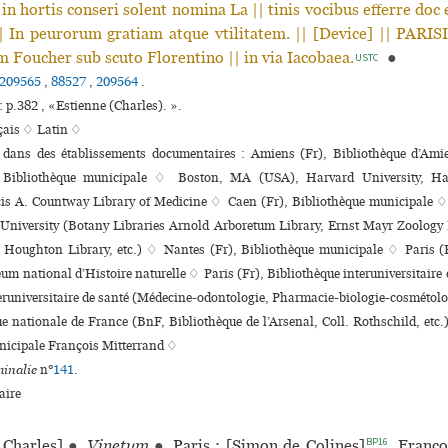
i in hortis conseri solent nomina La || tinis voci­bus efferre doc e
|| In peu­ro­rum gra­tiam atque vti­li­ta­tem. || [Device] || PARIS
Foucher sub scuto Florentino || in via Iacobaea.
●
USTC
209565
,
88527
,
209564
.
: p.382 , «Estienne (Charles). ».
çais ♢
Latin ♢
s dans des établissements documentaires : Amiens (Fr), Bibliothèque d’Am
 Bibliothèque muni­ci­pale ♢ Boston, MA (USA), Harvard University, Ha
is A. Countway Library of Medicine ♢ Caen (Fr), Bibliothèque muni­ci­pale
University (Botany Libraries Arnold Arboretum Library, Ernst Mayr Zoology 
 Houghton Library, etc.) ♢ Nantes (Fr), Bibliothèque muni­ci­pale ♢ Paris (
um natio­nal d’Histoire natu­relle ♢ Paris (Fr), Bibliothèque inte­ru­ni­ver­si­tair
ru­ni­ver­si­taire de santé (Médecine-odon­to­lo­gie, Pharmacie-bio­lo­gie-cos­mé­to­lo
ue nationale de France (BnF, Bibliothèque de l’Arsenal, Coll. Rothschild, etc.)
­ci­pale François Mitterrand ♢
inalie
n°
141
.
ire
BP16
Charles]
●
Vinetum
●
Paris : [Simon de Colines]
, Franç