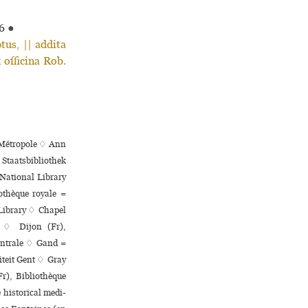
6
●
us, || addita
 officina Rob.
s Métropole ♢ Ann
 Staatsbibliothek
National Library
othèque royale =
 Library ♢ Chapel
) ♢ Dijon (Fr),
en­trale ♢ Gand =
iteit Gent ♢ Gray
r), Bibliothèque
s­to­ri­cal medi­