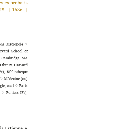
s ex pro­ba­tis
IIS. || 1536 ||
iens Métropole ♢
rvard School of
 ♢ Cambridge, MA
Library, Harvard
Fr), Bibliothèque
e de Médecine [ou]
­gie, etc.) ♢ Paris
 ♢ Poitiers (Fr),
ois Estienne
●