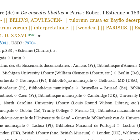
re (de)
●
De vasculis libellus
●
Paris : Robert I Estienne
●
153
li- || BELLVS, ADVLESCEN- || tulorum causa ex Bayfio decerpt
arum vocum || interpretatione. || [woodcut] || PARISIIS. || Ex
M. D. XXXVI.
●
USTC
8041
.
USTC :
79704
.
: p.383 , «Estienne (Charles). ».
çais ♢
Latin ♢
 dans des établissements documentaires : Amiens (Fr), Bibliothèque d’Amien
 Michigan University Library (William Clements Library, etc.) ♢ Berlin (De),
turbesitz ♢ Besançon (Fr), Bibliothèque muni­ci­pale ♢ Bethesda, MD (USA), 
ordeaux (Fr), Bibliothèque muni­ci­pale ♢ Bruxelles = Brussel (Be), Bibli
iotheek ♢ Caen (Fr), Bibliothèque muni­ci­pale ♢ Cambridge (UK), University
, North Carolina University Library (Louis Round Wilson Library, etc.
i­ci­pale ♢ Dublin (Ie), Trinity College ♢ Firenze (It), Biblioteca nazio­nale c
othèque centrale de l’Université de Gand = Centrale Bibliotheek van de Univers
que muni­ci­pale ♢ Lisboa (Pt), Biblioteca Nacional de Portugal ♢ Loches (F
ondon (UK), British Library (anc. British Museum) ♢ London (UK), Wellcome hi