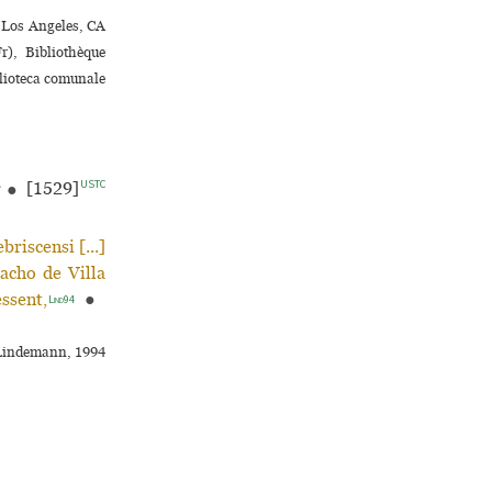
♢ Los Angeles, CA
r), Bibliothèque
lioteca comu­nale
USTC
r
●
[1529]
riscensi [...]
acho de Villa
ssent,
●
Lind94
. Lindemann, 1994