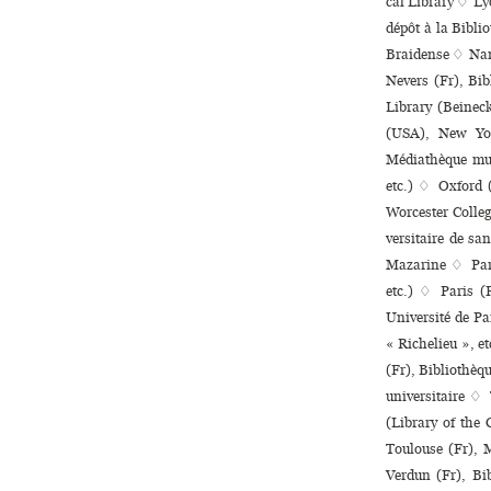
cal Library ♢ Lyo
dépôt à la Bibli
Braidense ♢ Nant
Nevers (Fr), Bi
Library (Beineck
(USA), New Yor
Médiathèque mun
etc.) ♢ Oxford 
Worcester College
ver­si­taire de s
Mazarine ♢ Pari
etc.) ♢ Paris (F
Université de Par
« Richelieu », e
(Fr), Bibliothèqu
uni­ver­si­taire 
(Library of the
Toulouse (Fr), 
Verdun (Fr), Bib