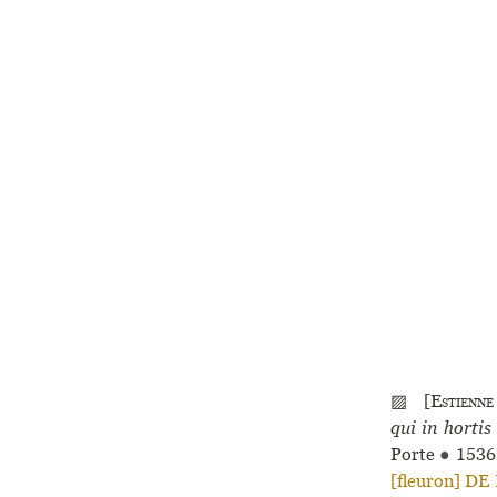
▨ [
Estienne
qui in hortis
Porte
●
153
[fleu­ron] 