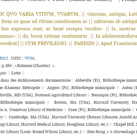
IN QVO VARIA VITIVM, VVARVM, || vinorum, antiqua, Latina
 Item ea quae ad vitium consitionem ac || culturam ab antiqui
| bus expressa sunt, ac benè recepta vocabu= || la, nostrae
ommo= || da, breui ratione continentur. || In adolescentulor
[woodcut] || CVM PRIVILEGIO. || PARISIIS || Apud Francisc
8512
.
USTC :
79701
.
: p.384 , «Estienne (Charles). ».
çais ♢
Latin ♢
 dans des établissements documentaires : Abbeville (Fr), Bibliothèque muni
que d’Amiens Métropole ♢ Angers (Fr), Bibliothèque muni­ci­pale ♢ Autun (F
eltsville, MD (USA), National Agricultural Library ♢ Besançon (Fr), Bibliothèq
 Bibliothèque muni­ci­pale ♢ Boston, MA (USA), Harvard University, Ha
is A. Countway Library of Medicine ♢ Caen (Fr), Bibliothèque muni­ci­pale ♢
ary ♢ Cambridge, MA (USA), Harvard University (Botany Libraries Arnold Ar
gy Library, Harvard Medical Library, Houghton Library, etc.) ♢ Chapel Hill
ity Library (Louis Round Wilson Library, etc.) ♢ Den Haag = ’s-Gravenhage 