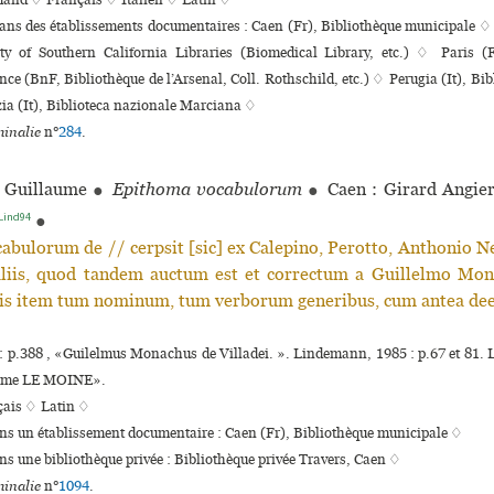
mand ♢
Français ♢
Italien ♢
Latin ♢
dans des établissements documentaires : Caen (Fr), Bibliothèque muni­ci­pale 
ty of Southern California Libraries (Biomedical Library, etc.) ♢ Paris (F
nce (BnF, Bibliothèque de l’Arsenal, Coll. Rothschild, etc.) ♢ Perugia (It), Bib
a (It), Biblioteca nazio­nale Marciana ♢
inalie
n°
284
.
Guillaume
●
Epithoma vocabulorum
●
Caen : Girard Angie
Lind94
●
bulorum de // cerpsit [sic] ex Calepino, Perotto, Anthonio Neb
 aliis, quod tandem auctum est et correctum a Guillelmo Mon
tis item tum nominum, tum verborum generibus, cum antea dee
: p.388 , «Guilelmus Monachus de Villadei. ». Lindemann, 1985 : p.67 et 81
aume LE MOINE».
çais ♢
Latin ♢
ans un établissement documentaire : Caen (Fr), Bibliothèque muni­ci­pale ♢
ans une bibliothèque privée : Bibliothèque privée Travers, Caen ♢
inalie
n°
1094
.