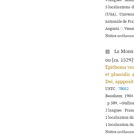
4 langues :
Alle
5 localisations 
(USA), Universi
nationale de Fra
Augusta ♢ Venezi
Notice
anthonom
▨
Le Moine
ou [ca. 1529]
Epithoma voca
et plusculis
Dei, appposi
USTC :
78052
.
Beaulieux, 1904 
: p.589, «Guill
2 langues :
Fran
1 localisation d
1 localisation d
Notice
anthonom