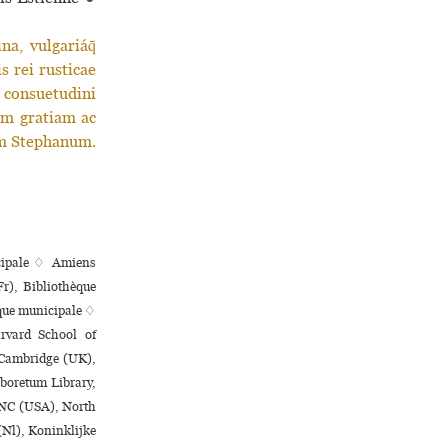
, vulgariáq̃
s rei rusticae
 consuetudini
um gratiam ac
um Stephanum.
­ci­pale ♢ Amiens
r), Bibliothèque
ue muni­ci­pale ♢
rvard School of
 Cambridge (UK),
boretum Library,
, NC (USA), North
(Nl), Koninklijke