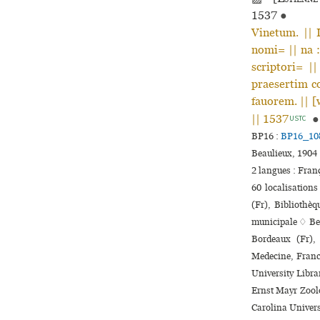
1537
●
Vinetum. || 
nomi= || na :
scriptori= |
praesertim c
fauorem. || 
|| 1537
●
USTC
BP16 :
BP16_10
Beaulieux, 1904 
2 langues :
Fran
60 localisations
(Fr), Bibliothè
muni­ci­pale ♢ B
Bordeaux (Fr),
Medecine, Franc
University Libr
Ernst Mayr Zoolo
Carolina Univers