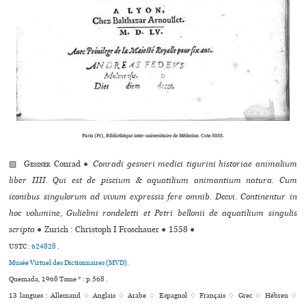
Paris (Fr), Bibliothèque inter-universitaire de Médecine. Cote 5035.
▨
Gessner
Conrad
●
Conradi gesneri medici tigurini historiae animalium
liber IIII. Qui est de piscium & aquatilium animantium natura. Cum
iconibus singulorum ad vivum expressis fere omnib. Dccvi. Continentur in
hoc volumine, Gulielmi rondeletti et Petri bellonii de aquatilium singulis
scripta
●
Zurich : Christoph I Froschauer
●
1558
●
USTC :
624828
.
Musée Virtuel des Dictionnaires (MVD).
Quemada, 1968 Tome * : p.568 .
13 langues :
Allemand ♢
Anglais ♢
Arabe ♢
Espagnol ♢
Français ♢
Grec ♢
Hébreu ♢