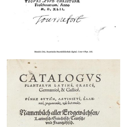
Munich (De), Bayerische Staatsbibliothek digital. Cote 4 Phyt. 105.