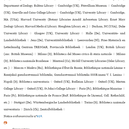
Department of Zoology, Balfour Library ♢ Cambridge (UK), Fitzwilliam Museum ♢ Cambridge
(UK), Gonville and Caius College Library ♢ Cambridge (UK), University Library ♢ Cambridge,
MA (USA), Harvard University (Botany Libraries Arnold Arboretum Library, Ernst Mayr
Zoology Library, Harvard Medical Library, Houghton Library, etc.) ♢ Durham, NC (USA), Duke
University Library ♢ Glasgow (UK), University Library ♢ Halle (De), Universitäts- und
Landesbibliothek ♢ Jena (De), Universitätsbibliothek ♢ Leeuwarden (Nl), Fries Historisch en
Letterkundig Centrum TRESOAR, Provinciale Bibliotheek ♢ London (UK), British Library
(anc. British Museum) ♢ Milano (It), Biblioteca del Museo civico di storia naturale ♢ Milano
(It), Biblioteca nazio­nale Braidense ♢ Montreal (Ca), McGill University Libraries (Osler Library,
etc.) ♢ Moscou = Moskva (Ru), Bibliothèque d’État de Russie, Bibliothèque nationale Lénine =
Rossijskaâ gosudarstvennaâ biblioteka, Gosudarstvennaâ biblioteka SSSR imeni V. I. Lenina ♢
Napoli (It), Biblioteca universitaria ♢ Oxford (UK), Bodleian Library ♢ Oxford (UK), Merton
College Library ♢ Oxford (UK), St John’s College Library ♢ Paris (Fr), Bibliothèque Mazarine ♢
Paris (Fr), Bibliothèque nationale de France (BnF, Bibliothèque de l’Arsenal, Coll. Rothschild,
etc.) ♢ Stuttgart (De), Württembergische Landesbibliothek ♢ Torino (It), Biblioteca nazio­nale
uni­ver­si­ta­ria ♢ Zürich (Ch), Zentralbibliothek ♢
Notice
anthonominalie
n°
619
.
📷