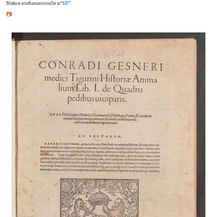
Notice
anthonominalie
n°
587
.
📷