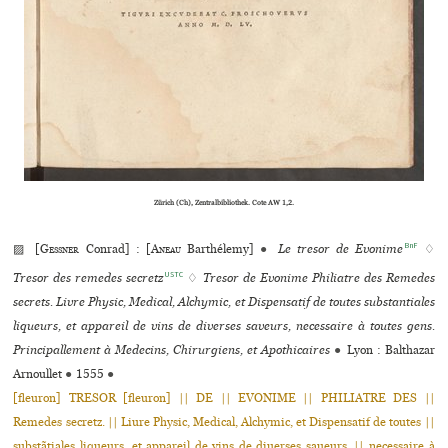
Zürich (Ch), Zentralbibliothek. Cote AW 1,2.
BnF
▨ [
Gessner
Conrad] : [
Aneau
Barthélemy]
●
Le tresor de Evonime
♢
USTC
Tresor des remedes secretz
♢
Tresor de Evonime Philiatre des Remedes
secrets. Livre Physic, Medical, Alchymic, et Dispensatif de toutes substantiales
liqueurs, et appareil de vins de diverses saveurs, necessaire à toutes gens.
Principallement à Medecins, Chirurgiens, et Apothicaires
●
Lyon : Balthazar
Arnoullet
●
1555
●
[fleuron] TRESOR [fleuron] || DE || EVONIME || PHILIATRE DES ||
Remedes secretz. || Liure Physic, Medical, Alchymic, et Dispensatif de toutes ||
substãtiales liqueurs, et appareil de vins de diuerses saueurs, || necessaire à