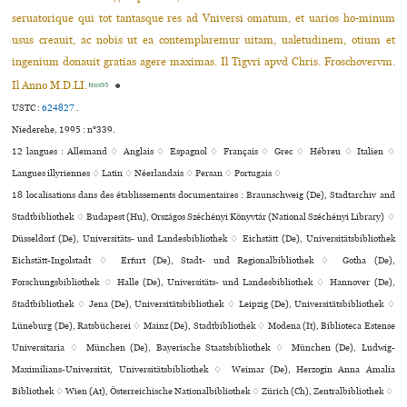
seruatorique qui tot tantasque res ad Vniversi oma­tum, et uarios ho-minum
usus creauit, ac nobis ut ea contemplaremur uitam, ualetudinem, otium et
ingenium donauit gratias agere maximas. Il Tigvri apvd Chris. Froschovervm.
Il Anno M.D.LI.
●
Niede95
USTC :
624827
.
Niederehe, 1995 : n°339.
12 langues :
Allemand ♢
Anglais ♢
Espagnol ♢
Français ♢
Grec ♢
Hébreu ♢
Italien ♢
Langues illyriennes ♢
Latin ♢
Néerlandais ♢
Persan ♢
Portugais ♢
18 localisations dans des établissements documentaires : Braunschweig (De), Stadtarchiv and
Stadtbibliothek ♢ Budapest (Hu), Országos Széchényi Könyvtár (National Széchényi Library) ♢
Düsseldorf (De), Universitäts- und Landesbibliothek ♢ Eichstätt (De), Universitätsbibliothek
Eichstätt-Ingolstadt ♢ Erfurt (De), Stadt- und Regionalbibliothek ♢ Gotha (De),
Forschungsbibliothek ♢ Halle (De), Universitäts- und Landesbibliothek ♢ Hannover (De),
Stadtbibliothek ♢ Jena (De), Universitätsbibliothek ♢ Leipzig (De), Universitätsbibliothek ♢
Lüneburg (De), Ratsbücherei ♢ Mainz (De), Stadtbibliothek ♢ Modena (It), Biblioteca Estense
Universitaria ♢ München (De), Bayerische Staatsbibliothek ♢ München (De), Ludwig-
Maximilians-Universität, Universitätsbibliothek ♢ Weimar (De), Herzogin Anna Amalia
Bibliothek ♢ Wien (At), Österreichische Nationalbibliothek ♢ Zürich (Ch), Zentralbibliothek ♢