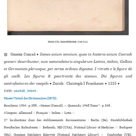
Zürich (Ch), Zentralbibliothek. Cote 5.2,2.
▨
Gessner
Conrad
●
Icones avium omnium, quae in historia avium Conradi
gesneri describuntur, cum nomenclaturis singulorum Latinis, italicis, Gallicis
et Germanicis plerunque, per certos ordines digestae. I ritratti e le figure de
gli ucelli. Les figures & pourtraictz des oiseaux. Die figuren und
contrafacturen der voegeln
●
Zurich : Christoph I Froschauer
●
1555
●
USTC :
664938
,
59049
.
Musée Virtuel des Dictionnaires (MVD).
Beaulieux, 1904 : p.388 , «Gesner (Conrad). ». Quemada, 1968 Tome * : p.568 .
4 langues :
Allemand ♢
Français ♢
Italien ♢
Latin ♢
27 localisations dans des établissements documentaires : Berlin (De), Staatsbibliothek
Preußischer Kulturbesitz ♢ Bethesda, MD (USA), National Library of Medicine ♢ Budapest
(Hu), Országos Széchényi Könyvtár (National Széchényi Library) ♢ Cambridge (UK),