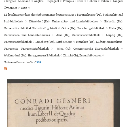
9 langues :
Allemand ♢
Anglais ♢
Espagnol ♢
Français ♢
Grec ♢
Hébreu ♢
Italien ♢
Langues
illyriennes ♢
Latin ♢
12 localisations dans des établissements documentaires : Braunschweig (De), Stadtarchiv and
Stadtbibliothek ♢ Düsseldorf (De), Universitäts- und Landesbibliothek ♢ Eichstätt (De),
Universitätsbibliothek Eichstätt-Ingolstadt ♢ Gotha (De), Forschungsbibliothek ♢ Halle (De),
Universitäts- und Landesbibliothek ♢ Jena (De), Universitätsbibliothek ♢ Leipzig (De),
Universitätsbibliothek ♢ Lüneburg (De), Ratsbücherei ♢ München (De), Ludwig-Maximilians-
Universität, Universitätsbibliothek ♢ Wien (At), Österreichische Nationalbibliothek ♢
Wolfenbüttel (De), Herzog August Bibliothek ♢ Zürich (Ch), Zentralbibliothek ♢
Notice
anthonominalie
n°
589
.
📷