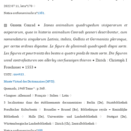
2022 07 11, lot n°170 ♢
Notice
anthonominalie
n°
1381
.
▨
Gessner
Conrad
●
Icones animalium quadrupedum viviparorum et
oviparorum, quae in historia animalium Conradi gesneri describvntur, cum
nomenclaturis singvlorum Latinis, italicis, Gallicis et Germanicis plervnque,
per certos ordines digestae. Le figure de gl’animali quadrupedi d’ogni sorte.
Les figures et pourtraictz des bestes a quatre piedz de toute sorte. Die figuren
unnd contrafacturen von allerley vierfuessigen thieren
●
Zürich : Christoph I
Froschauer
●
1553
●
USTC :
664935
.
Musée Virtuel des Dictionnaires (MVD).
Quemada, 1968 Tome * : p.568 .
4 langues :
Allemand ♢
Français ♢
Italien ♢
Latin ♢
5 localisations dans des établissements documentaires : Berlin (De), Staatsbibliothek
Preußischer Kulturbesitz ♢ Bruxelles = Brussel (Be), Bibliothèque royale = Koninklijke
Bibliotheek ♢ Halle (De), Universitäts- und Landesbibliothek ♢ Stuttgart (De),
Württembergische Landesbibliothek ♢ Zürich (Ch), Zentralbibliothek ♢
Notice
anthonominalie
n°
588
.