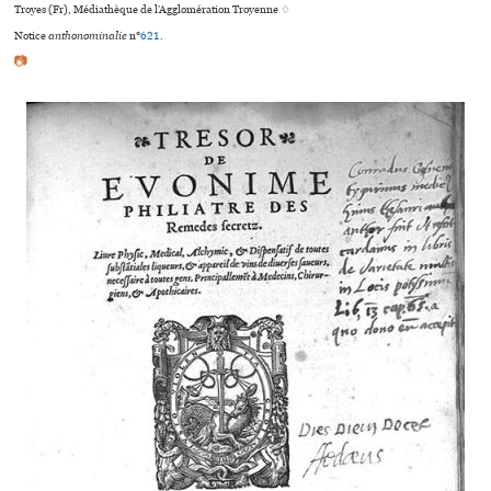
Troyes (Fr), Médiathèque de l’Agglomération Troyenne ♢
Notice
anthonominalie
n°
621
.
📷