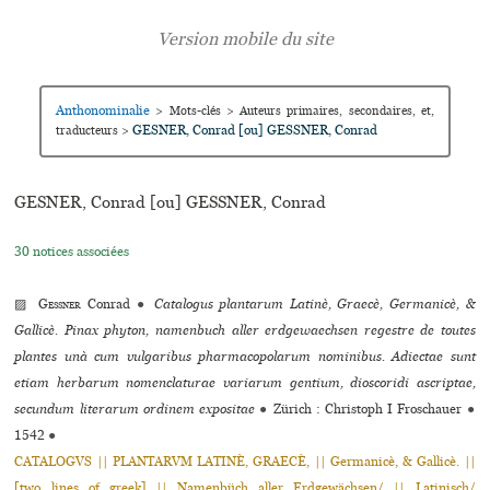
Anthonominalie
>
Mots-clés
>
Auteurs primaires, secondaires, et,
GESNER, Conrad [ou] GESSNER, Conrad
traducteurs
>
GESNER, Conrad [ou] GESSNER, Conrad
30 notices associées
▨
Gessner
Conrad
●
Catalogus plantarum Latinè, Graecè, Germanicè, &
Gallicè. Pinax phyton, namenbuch aller erdgewaechsen regestre de toutes
plantes unà cum vulgaribus pharmacopolarum nominibus. Adiectae sunt
etiam herbarum nomenclaturae variarum gentium, dioscoridi ascriptae,
secundum literarum ordinem expositae
●
Zürich : Christoph I Froschauer
●
1542
●
CATALOGVS || PLANTARVM LATINÈ, GRAECÈ, || Germanicè, & Gallicè. ||
[two lines of greek] || Namenbüch aller Erdgewächsen/ || Latinisch/