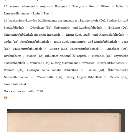
10 langues :
Allemand ♢
Anglais ♢
Espagnol ♢
Français ♢
Grec ♢
Hébreu ♢
Italien ♢
Langues illyriennes ♢
Latin ♢
Turc ♢
16 localisations dans des établissements documentaires : Braunschweig (De), Stadtarchiv and
Stadtbibliothek ♢ Düsseldorf (De), Universitäts- und Landesbibliothek ♢ Eichstätt (De),
Universitätsbibliothek Eichstätt-Ingolstadt ♢ Erfurt (De), Stadt- und Regionalbibliothek ♢
Gotha (De), Forschungsbibliothek ♢ Halle (De), Universitäts- und Landesbibliothek ♢ Jena
(De), Universitätsbibliothek ♢ Leipzig (De), Universitätsbibliothek ♢ Lüneburg (De),
Ratsbücherei ♢ Madrid (Es), Biblioteca Nacional de España ♢ München (De), Bayerische
Staatsbibliothek ♢ München (De), Ludwig-Maximilians-Universität, Universitätsbibliothek ♢
Weimar (De), Herzogin Anna Amalia Bibliothek ♢ Wien (At), Österreichische
Nationalbibliothek ♢ Wolfenbüttel (De), Herzog August Bibliothek ♢ Zürich (Ch),
Zentralbibliothek ♢
Notice
anthonominalie
n°
590
.
📷