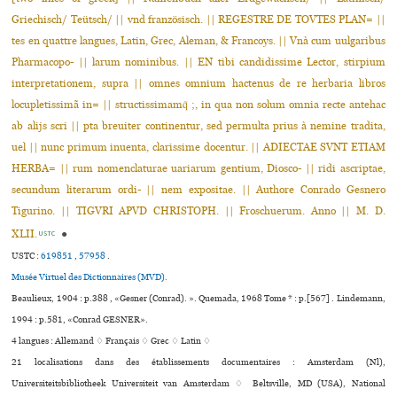
Griechisch/ Teütsch/ || vnd französisch. || REGESTRE DE TOVTES PLAN= ||
tes en quattre langues, Latin, Grec, Aleman, & Francoys. || Vnà cum uulgaribus
Pharmacopo- || larum nominibus. || EN tibi candidissime Lector, stirpium
interpretationem, supra || omnes omnium hactenus de re herbaria libros
locupletissimã in= || structissimamq̃ ;, in qua non solum omnia recte antehac
ab alijs scri || pta breuiter continentur, sed permulta prius à nemine tradita,
uel || nunc primum inuenta, clarissime docentur. || ADIECTAE SVNT ETIAM
HERBA= || rum nomenclaturae uariarum gentium, Diosco- || ridi ascriptae,
secundum literarum ordi- || nem expositae. || Authore Conrado Gesnero
Tigurino. || TIGVRI APVD CHRISTOPH. || Froschuerum. Anno || M. D.
XLII.
●
USTC
USTC :
619851
,
57958
.
Musée Virtuel des Dictionnaires (MVD).
Beaulieux, 1904 : p.388 , «Gesner (Conrad). ». Quemada, 1968 Tome * : p.[567] . Lindemann,
1994 : p.581, «Conrad GESNER».
4 langues :
Allemand ♢
Français ♢
Grec ♢
Latin ♢
21 localisations dans des établissements documentaires : Amsterdam (Nl),
Universiteitsbibliotheek Universiteit van Amsterdam ♢ Beltsville, MD (USA), National