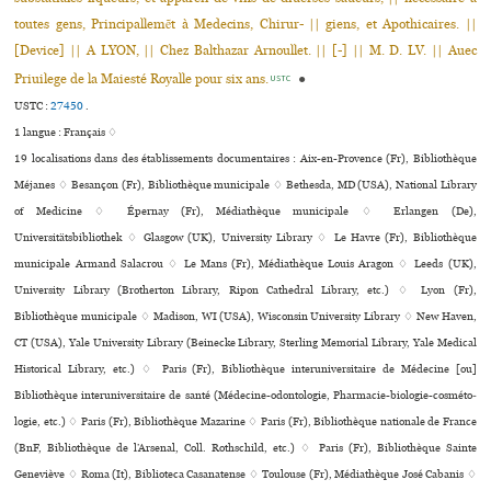
toutes gens, Principallemẽt à Medecins, Chirur- || giens, et Apothicaires. ||
[Device] || A LYON, || Chez Balthazar Arnoullet. || [-] || M. D. LV. || Auec
Priuilege de la Maiesté Royalle pour six ans.
●
USTC
USTC :
27450
.
1 langue :
Français ♢
19 localisations dans des établissements documentaires : Aix-en-Provence (Fr), Bibliothèque
Méjanes ♢ Besançon (Fr), Bibliothèque muni­ci­pale ♢ Bethesda, MD (USA), National Library
of Medicine ♢ Épernay (Fr), Médiathèque muni­ci­pale ♢ Erlangen (De),
Universitätsbibliothek ♢ Glasgow (UK), University Library ♢ Le Havre (Fr), Bibliothèque
muni­ci­pale Armand Salacrou ♢ Le Mans (Fr), Médiathèque Louis Aragon ♢ Leeds (UK),
University Library (Brotherton Library, Ripon Cathedral Library, etc.) ♢ Lyon (Fr),
Bibliothèque muni­ci­pale ♢ Madison, WI (USA), Wisconsin University Library ♢ New Haven,
CT (USA), Yale University Library (Beinecke Library, Sterling Memorial Library, Yale Medical
Historical Library, etc.) ♢ Paris (Fr), Bibliothèque inte­ru­ni­ver­si­taire de Médecine [ou]
Bibliothèque inte­ru­ni­ver­si­taire de santé (Médecine-odon­to­lo­gie, Pharmacie-bio­lo­gie-cos­mé­to­
lo­gie, etc.) ♢ Paris (Fr), Bibliothèque Mazarine ♢ Paris (Fr), Bibliothèque nationale de France
(BnF, Bibliothèque de l’Arsenal, Coll. Rothschild, etc.) ♢ Paris (Fr), Bibliothèque Sainte
Geneviève ♢ Roma (It), Biblioteca Casanatense ♢ Toulouse (Fr), Médiathèque José Cabanis ♢