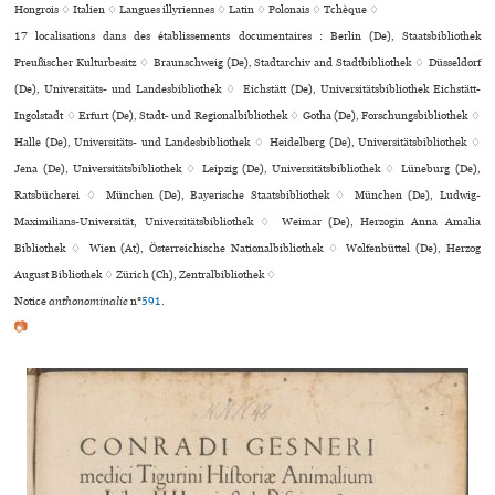
Hongrois ♢
Italien ♢
Langues illyriennes ♢
Latin ♢
Polonais ♢
Tchèque ♢
17 localisations dans des établissements documentaires : Berlin (De), Staatsbibliothek
Preußischer Kulturbesitz ♢ Braunschweig (De), Stadtarchiv and Stadtbibliothek ♢ Düsseldorf
(De), Universitäts- und Landesbibliothek ♢ Eichstätt (De), Universitätsbibliothek Eichstätt-
Ingolstadt ♢ Erfurt (De), Stadt- und Regionalbibliothek ♢ Gotha (De), Forschungsbibliothek ♢
Halle (De), Universitäts- und Landesbibliothek ♢ Heidelberg (De), Universitätsbibliothek ♢
Jena (De), Universitätsbibliothek ♢ Leipzig (De), Universitätsbibliothek ♢ Lüneburg (De),
Ratsbücherei ♢ München (De), Bayerische Staatsbibliothek ♢ München (De), Ludwig-
Maximilians-Universität, Universitätsbibliothek ♢ Weimar (De), Herzogin Anna Amalia
Bibliothek ♢ Wien (At), Österreichische Nationalbibliothek ♢ Wolfenbüttel (De), Herzog
August Bibliothek ♢ Zürich (Ch), Zentralbibliothek ♢
Notice
anthonominalie
n°
591
.
📷