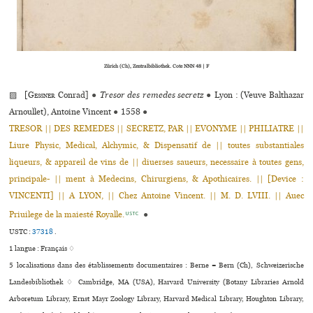
Zürich (Ch), Zentralbibliothek. Cote NNN 48 | F
▨ [
Gessner
Conrad]
●
Tresor des remedes secretz
●
Lyon : (Veuve Balthazar
Arnoullet), Antoine Vincent
●
1558
●
TRESOR || DES REMEDES || SECRETZ, PAR || EVONYME || PHILIATRE ||
Liure Physic, Medical, Alchymic, & Dispensatif de || toutes substantiales
liqueurs, & appareil de vins de || diuerses saueurs, necessaire à toutes gens,
principale- || ment à Medecins, Chirurgiens, & Apothicaires. || [Device :
VINCENTI] || A LYON, || Chez Antoine Vincent. || M. D. LVIII. || Auec
Priuilege de la maiesté Royalle.
●
USTC
USTC :
37318
.
1 langue :
Français ♢
5 localisations dans des établissements documentaires : Berne = Bern (Ch), Schweizerische
Landesbibliothek ♢ Cambridge, MA (USA), Harvard University (Botany Libraries Arnold
Arboretum Library, Ernst Mayr Zoology Library, Harvard Medical Library, Houghton Library,