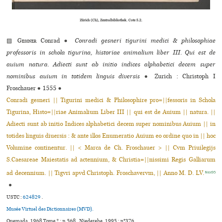
Zürich (Ch), Zentralbibliothek. Cote 5.2.
▨
Gessner
Conrad
●
Conradi gesneri tigurini medici & philosophiae
professoris in schola tigurina, historiae animalium liber III. Qui est de
auium natura. Adiecti sunt ab initio indices alphabetici decem super
nominibus auium in totidem linguis diversis
●
Zurich : Christoph I
Froschauer
●
1555
●
Conradi gesneri || Tigurini medici & Philosophire pro=||fessoris in Schola
Tigurina, Histo=||riae Animalium Liber III || qui est de Auium || natura. ||
Adiecti sunt ab initio Indices alphabetici decem super nominibus Auium || in
totides linguis diuersis : & ante illos Enumeratio Auium eo ordine quo in || hoc
Volumine continentur. || < Marca de Ch. Froschauer > || Cvm Priuilegijs
S.Caesareae Maiestatis ad actennium, & Christia=||nissimi Regis Galliarum
ad decennium. || Tigvri apvd Christoph. Froschavervm, || Anno M. D. LV.
Niede95
●
USTC :
624829
.
Musée Virtuel des Dictionnaires (MVD).
Quemada, 1968 Tome * : p.568 . Niederehe, 1995 : n°376.