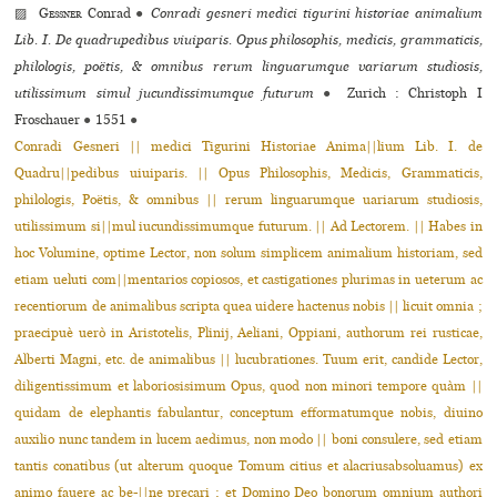
▨
Gessner
Conrad
●
Conradi gesneri medici tigurini historiae animalium
Lib. I. De quadrupedibus viuiparis. Opus philosophis, medicis, grammaticis,
philologis, poëtis, & omnibus rerum linguarumque variarum studiosis,
utilissimum simul jucundissimumque futurum
●
Zurich : Christoph I
Froschauer
●
1551
●
Conradi Gesneri || medici Tigurini Historiae Anima||lium Lib. I. de
Quadru||pedibus uiuiparis. || Opus Philosophis, Medicis, Grammaticis,
philolo­gis, Poëtis, & omnibus || rerum linguarumque uariarum studiosis,
utilissi­mum si||mul iucundissimumque futurum. || Ad Lectorem. || Habes in
hoc Volumine, optime Lector, non solum simplicem animalium historiam, sed
etiam ueluti com||mentarios copiosos, et castigationes plurimas in ueterum ac
recentiorum de animalibus scripta quea uidere hactenus nobis || licuit omnia ;
praecipuè uerò in Aristotelis, Plinij, Aeliani, Oppiani, authorum rei rusticae,
Alberti Magni, etc. de animalibus || lucubrationes. Tuum erit, can­dide Lector,
diligentissimum et laboriosisimum Opus, quod non minori tempore quàm ||
quidam de elephantis fabulantur, conceptum efformatum­que nobis, diuino
auxilio nunc tandem in lucem aedimus, non modo || boni consulere, sed etiam
tantis conatibus (ut alterum quoque Tomum citius et alacriusabsoluamus) ex
animo fauere ac be-||ne precari ; et Domino Deo bo­norum omnium authori