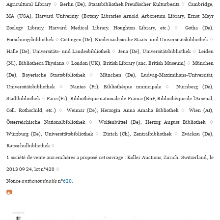
Agricultural Library ♢ Berlin (De), Staatsbibliothek Preußischer Kulturbesitz ♢ Cambridge,
MA (USA), Harvard University (Botany Libraries Arnold Arboretum Library, Ernst Mayr
Zoology Library, Harvard Medical Library, Houghton Library, etc.) ♢ Gotha (De),
Forschungsbibliothek ♢ Göttingen (De), Niedersächsische Staats- und Universitätsbibliothek ♢
Halle (De), Universitäts- und Landesbibliothek ♢ Jena (De), Universitätsbibliothek ♢ Leiden
(Nl), Bibliotheca Thysiana ♢ London (UK), British Library (anc. British Museum) ♢ München
(De), Bayerische Staatsbibliothek ♢ München (De), Ludwig-Maximilians-Universität,
Universitätsbibliothek ♢ Nantes (Fr), Bibliothèque muni­ci­pale ♢ Nürnberg (De),
Stadtbibliothek ♢ Paris (Fr), Bibliothèque nationale de France (BnF, Bibliothèque de l’Arsenal,
Coll. Rothschild, etc.) ♢ Weimar (De), Herzogin Anna Amalia Bibliothek ♢ Wien (At),
Österreichische Nationalbibliothek ♢ Wolfenbüttel (De), Herzog August Bibliothek ♢
Würzburg (De), Universitätsbibliothek ♢ Zürich (Ch), Zentralbibliothek ♢ Zwickau (De),
Ratsschulbibliothek ♢
1 société de vente aux enchères a proposé cet ouvrage : Koller Auctions, Zurich, Switzerland, le
2013 09 24, lot n°420 ♢
Notice
anthonominalie
n°
620
.
📷