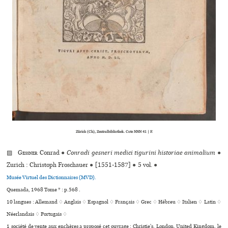
Zürich (Ch), Zentralbibliothek. Cote NNN 41 | F.
▨
Gessner
Conrad
●
Conradi ges­neri medici tigu­rini his­to­riae ani­ma­lium
●
Zurich : Christoph Froschauer
●
[1551-1587]
●
5 vol.
●
Musée Virtuel des Dictionnaires (MVD).
Quemada, 1968 Tome * : p.568 .
10 langues :
Allemand ♢
Anglais ♢
Espagnol ♢
Français ♢
Grec ♢
Hébreu ♢
Italien ♢
Latin ♢
Néerlandais ♢
Portugais ♢
1 société de vente aux enchères a proposé cet ouvrage : Christie's, London, United Kingdom, le