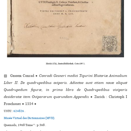
Zürich (Ch), Zentralbibliothek. Cote AW 1.
▨
Gessner
Conrad
●
Conradi Gesneri medici Tigurini Historiæ Animalium
Liber II. De quadrupedibus oviparis. Adiectae sunt etiam novæ aliquot
Quadrupedum figuræ, in primo libro de Quadrupedibus viviparis
desideratæ item Oviparorum quorundam Appendix
●
Zurich : Christoph I
Froschauer
●
1554
●
USTC :
624826
.
Musée Virtuel des Dictionnaires (MVD).
Quemada, 1968 Tome * : p.568 .