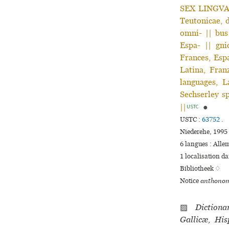
SEX LINGVAR=
Teutonicae, d
omni- || bus 
Espa- || gni
Frances, Espa
Latina, Fran
languages, L
Sechserley sp
||
●
USTC
USTC :
63752
.
Niederehe, 1995 
6 langues :
Alle
1 localisation d
Bibliotheek ♢
Notice
anthonom
▨
Diction
Gallicæ, His