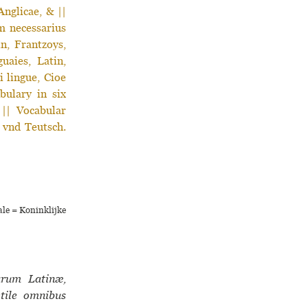
nglicae, & ||
am necessarius
in, Frantzoys,
uaies, Latin,
i lingue, Cioe
bulary in six
 || Vocabular
, vnd Teutsch.
ale = Koninklijke
arum Latinæ,
vtile omnibus