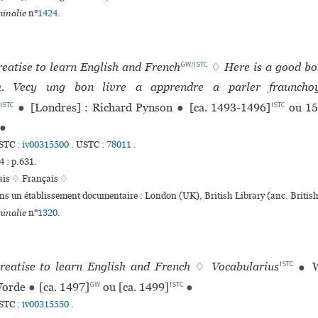
inalie
n°
1424
.
GW/ISTC
treatise to learn English and French
♢
Here is a good bo
h. Vecy ung bon livre a apprendre a parler frauncho
ISTC
ISTC
●
[Londres] : Richard Pynson
●
[ca. 1493-1496]
ou 15
●
STC :
iv00315500
.
USTC :
78011
.
 : p.631.
ais ♢
Français ♢
ans un établissement documentaire : London (UK), British Library (anc. Brit
inalie
n°
1320
.
ISTC
 treatise to learn English and French
♢
Vocabularius
●
W
GW
ISTC
Worde
●
[ca. 1497]
ou [ca. 1499]
●
STC :
iv00315550
.