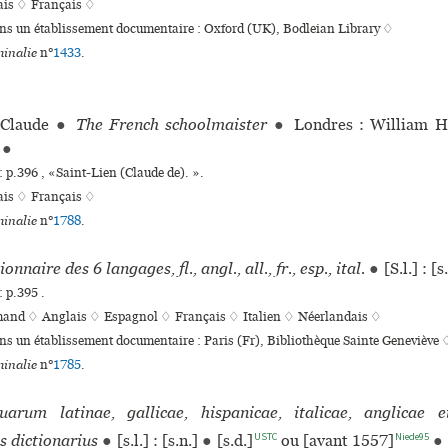
ais ♢
Français ♢
ans un établissement documentaire : Oxford (UK), Bodleian Library ♢
inalie
n°
1433
.
Claude
●
The French schoolmaister
●
Londres : William 
]
●
: p.396 , «Saint-Lien (Claude de). ».
ais ♢
Français ♢
inalie
n°
1788
.
ionnaire des 6 langages, fl., angl., all., fr., esp., ital.
●
[S.l.] : [s
 p.395 .
mand ♢
Anglais ♢
Espagnol ♢
Français ♢
Italien ♢
Néerlandais ♢
ans un établissement documentaire : Paris (Fr), Bibliothèque Sainte Geneviève 
inalie
n°
1785
.
uarum latinae, gallicae, hispanicae, italicae, anglicae e
USTC
Niede95
s dictionarius
●
[s.l.] : [s.n.]
●
[s.d.]
ou [avant 1557]
●