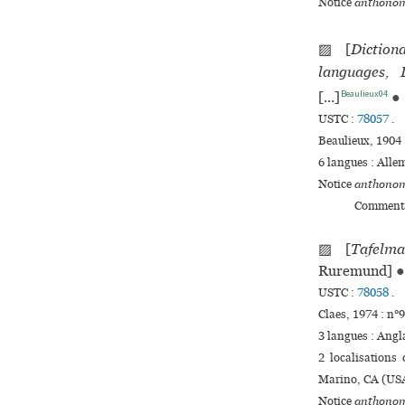
Notice
anthonom
▨ [
Diction
languages, 
Beaulieux04
[...]
●
USTC :
78057
.
Beaulieux, 1904 
6 langues :
Alle
Notice
anthonom
Commenta
▨ [
Tafelma
Ruremund]
●
USTC :
78058
.
Claes, 1974 : n°
3 langues :
Angl
2 localisations
Marino, CA (USA
Notice
anthonom