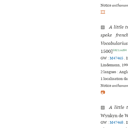
Notice
anthonom
🎞
▨
A little 
speke frenc
Vocabularius
GW/Lind94
1500]
GW :
M47465
.
I
Lindemann, 1994
2 langues :
Angl
1 localisation d
Notice
anthonom
📷
▨
A little
Wynkyn de 
GW :
M47468
.
I