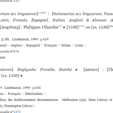
inalie
n°
1357
.
Lind94
arium sex linguarum
]
♢
Dictionarius sex linguarum, Voca
Latin, Francès, Espagnol, Italian, Anglois & Aleman. 
[!?]
USTC
Be
[Augsburg] : Philippus Ulhardus
●
[1530]
ou [ca. 1530]
: p.381 . Lindemann, 1994 : p.619.
mand ♢
Anglais ♢
Espagnol ♢
Français ♢
Italien ♢
Latin ♢
inalie
n°
676
.
ire
nieren
].
Englysshe. Frenche. Dutche
●
[Anvers] : [Chr
[ca. 1530]
●
94 . Lindemann, 1994 : p.655.
ais ♢
Français ♢
Néerlandais ♢
 dans des établissements documentaires : Melbourne (Au), State Library o
), Huntington Library ♢
inalie
n°
1372
.