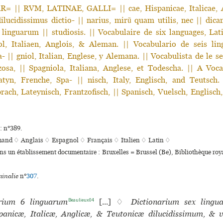
 || RVM, LATINAE, GALLI= || cae, Hispanicae, Italicae, A
ilucidissimus dictio- || narius, mirũ quam utilis, nec || dic
linguarum || studiosis. || Vocabulaire de six languages, Lat
ol, Italiaen, Anglois, & Aleman. || Vocabulario de seis ling
- || gniol, Italian, Englese, y Alemana. || Vocabulista de le se
zosa, || Spagniola, Italiana, Anglese, et Todescha. || A Voca
atyn, Frenche, Spa- || nisch, Italy, Englisch, and Teutsch.
rach, Lateynisch, Frantzofisch, || Spanisch, Vuelsch, Englisch
: n°389.
mand ♢
Anglais ♢
Espagnol ♢
Français ♢
Italien ♢
Latin ♢
ans un établissement documentaire : Bruxelles = Brussel (Be), Bibliothèque roy
inalie
n°
307
.
Beaulieux04
arium 6 linguarum
[...] ♢
Dictionarium sex lingu
panicæ, Italicæ, Anglicæ, & Teutonicæ dilucidissimum, & 