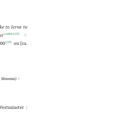
ke to lerne to
Lind94/USTC
ys
♢
USTC
00
ou [ca.
ish Museum) ♢
estminster :