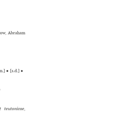
How, Abraham
.n.]
●
[s.d.]
●
♢
t teutonicae,