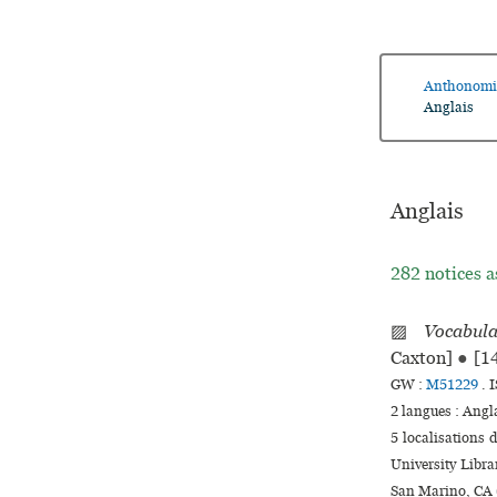
Anthonomi
Anglais
Anglais
282 notices a
▨
Vocabula
Caxton]
●
[1
GW :
M51229
.
I
2 langues :
Angl
5 localisations
University Libr
San Marino, CA 