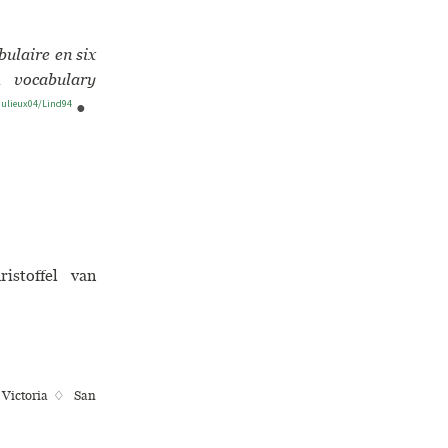
bulaire en six
A vocabulary
aulieux04/Lind94
●
istoffel van
f Victoria ♢ San