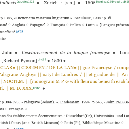
Draudius1625
Beaulieux05/Draudius162
udiosis
●
Zurich : [s.n.]
●
1505
 p.1345, «Dictionaria variarum linguarum ». Beaulieux, 1904 : p.381 .
mand ♢
Anglais ♢
Espagnol ♢
Français ♢
Italien ♢
Latin ♢
[Langues présente
inalie
n°
1675
.
ire
John
●
L’esclarcissement de la langue francoyse
●
Lond
Lind94
, [Richard Pynson]
●
1530
●
ESCLAR= || CISSEMENT DE LA LAN= || gue Francoyse / com­p
Palsgraue Angloys || natyf de Londres / || et gradue de || Pa
| NOCTEM. || [mono­gram M P G with fleu­rons beneath each le
ti. || M. D. XXX.
●
USTC
 : p.394-395 , «Palsgrave (Jehan). ». Lindemann, 1994 : p.645, «John PALS
ais ♢
Français ♢
dans des établissements documentaires : Düsseldorf (De), Universitäts- und L
tish Library (anc. British Museum) ♢ Paris (Fr), Bibliothèque Mazarine ♢