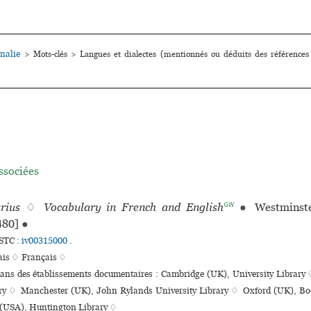
nalie
>
Mots-clés
>
Langues et dialectes (mentionnés ou déduits des références
ssociées
GW
rius
♢
Vocabulary in French and English
●
Westminste
480]
●
STC :
iv00315000
.
ais ♢
Français ♢
 dans des établissements documentaires : Cambridge (UK), University Librar
ary ♢ Manchester (UK), John Rylands University Library ♢ Oxford (UK), Bo
(USA), Huntington Library ♢