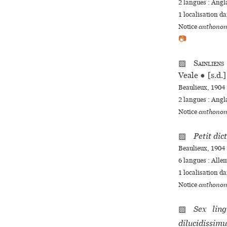
2 langues :
Angl
1 localisation d
Notice
anthonom
📷
▨
Sainliens
Veale
●
[s.d.
Beaulieux, 1904 
2 langues :
Angl
Notice
anthonom
▨
Petit dict
Beaulieux, 1904 :
6 langues :
Alle
1 localisation d
Notice
anthonom
▨
Sex ling
dilucidissimu