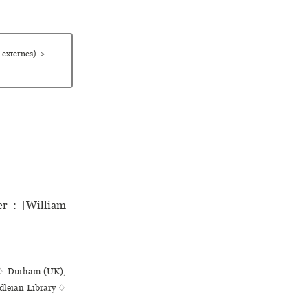
 externes)
>
r : [William
y ♢ Durham (UK),
dleian Library ♢