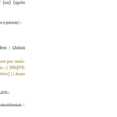
5
[ou] [après
s à préciser] ♢
res : (Johan
ose par mais­
ris. || NEQVE,
tter] || Anno
GRAVE».
andesbibliothek ♢