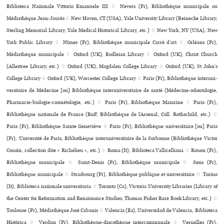
Biblioteca Nazionale Vittorio Emanuele III ♢ Nevers (Fr), Bibliothèque muni­ci­pale ou
Médiathèque Jean-Jaurès ♢ New Haven, CT (USA), Yale University Library (Beinecke Library,
Sterling Memorial Library, Yale Medical Historical Library, etc.) ♢ New York, NY (USA), New
York Public Library ♢ Nîmes (Fr), Bibliothèque muni­ci­pale Carré d’art ♢ Orléans (Fr),
Médiathèque muni­ci­pale ♢ Oxford (UK), Bodleian Library ♢ Oxford (UK), Christ Church
(Allestree Library, etc.) ♢ Oxford (UK), Magdalen College Library ♢ Oxford (UK), St John’s
College Library ♢ Oxford (UK), Worcester College Library ♢ Paris (Fr), Bibliothèque inte­ru­ni­
ver­si­taire de Médecine [ou] Bibliothèque inte­ru­ni­ver­si­taire de santé (Médecine-odon­to­lo­gie,
Pharmacie-bio­lo­gie-cos­mé­to­lo­gie, etc.) ♢ Paris (Fr), Bibliothèque Mazarine ♢ Paris (Fr),
Bibliothèque nationale de France (BnF, Bibliothèque de l’Arsenal, Coll. Rothschild, etc.) ♢
Paris (Fr), Bibliothèque Sainte Geneviève ♢ Paris (Fr), Bibliothèque uni­ver­si­taire [ou] Paris
(Fr), Université de Paris, Bibliothèque inte­ru­ni­ver­si­taire de la Sorbonne (Bibliothèque Victor
Cousin, collection dite « Richelieu », etc.) ♢ Roma (It), Biblioteca Vallicelliana ♢ Rouen (Fr),
Bibliothèque muni­ci­pale ♢ Saint-Denis (Fr), Bibliothèque muni­ci­pale ♢ Sens (Fr),
Bibliothèque muni­ci­pale ♢ Strasbourg (Fr), Bibliothèque publi­que et uni­ver­si­taire ♢ Torino
(It), Biblioteca nazio­nale uni­ver­si­ta­ria ♢ Toronto (Ca), Victoria University Libraries (Library of
the Center for Reformation and Renaissance Studies, Thomas Fisher Rare Book Library, etc.) ♢
Toulouse (Fr), Médiathèque José Cabanis ♢ Valencia (Es), Universidad de Valencia, Biblioteca
Histórica ♢ Verdun (Fr), Bibliothèque-dis­co­thè­que inter­com­mu­nale ♢ Versailles (Fr),