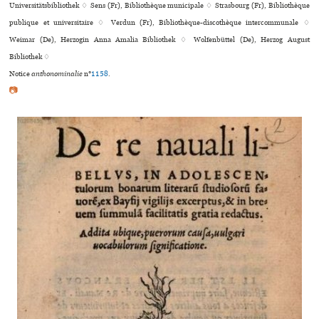
Universitätsbibliothek ♢ Sens (Fr), Bibliothèque muni­ci­pale ♢ Strasbourg (Fr), Bibliothèque
publi­que et uni­ver­si­taire ♢ Verdun (Fr), Bibliothèque-dis­co­thè­que inter­com­mu­nale ♢
Weimar (De), Herzogin Anna Amalia Bibliothek ♢ Wolfenbüttel (De), Herzog August
Bibliothek ♢
Notice
anthonominalie
n°
1158
.
📷