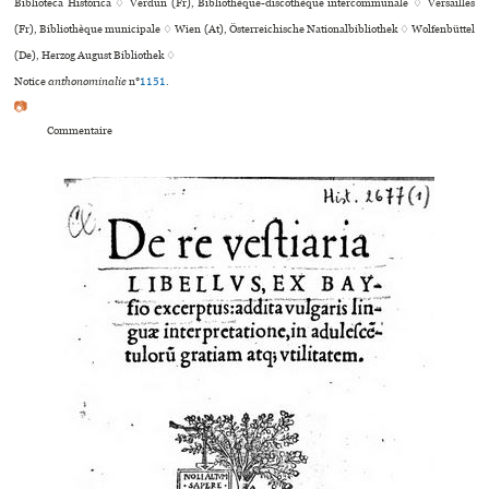
Biblioteca Histórica ♢ Verdun (Fr), Bibliothèque-dis­co­thè­que inter­com­mu­nale ♢ Versailles
(Fr), Bibliothèque muni­ci­pale ♢ Wien (At), Österreichische Nationalbibliothek ♢ Wolfenbüttel
(De), Herzog August Bibliothek ♢
Notice
anthonominalie
n°
1151
.
📷
Commentaire