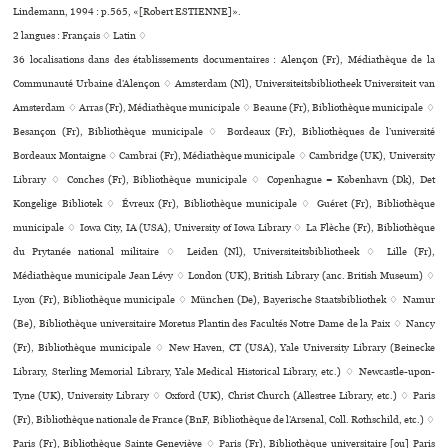
Lindemann, 1994 : p.565, «[Robert ESTIENNE]».
2 langues :
Français ♢
Latin ♢
36 localisations dans des établissements documentaires : Alençon (Fr), Médiathèque de la
Communauté Urbaine d’Alençon ♢ Amsterdam (Nl), Universiteitsbibliotheek Universiteit van
Amsterdam ♢ Arras (Fr), Médiathèque muni­ci­pale ♢ Beaune (Fr), Bibliothèque muni­ci­pale ♢
Besançon (Fr), Bibliothèque muni­ci­pale ♢ Bordeaux (Fr), Bibliothèques de l’université
Bordeaux Montaigne ♢ Cambrai (Fr), Médiathèque muni­ci­pale ♢ Cambridge (UK), University
Library ♢ Conches (Fr), Bibliothèque muni­ci­pale ♢ Copenhague = København (Dk), Det
Kongelige Bibliotek ♢ Évreux (Fr), Bibliothèque muni­ci­pale ♢ Guéret (Fr), Bibliothèque
muni­ci­pale ♢ Iowa City, IA (USA), University of Iowa Library ♢ La Flèche (Fr), Bibliothèque
du Prytanée national mili­taire ♢ Leiden (Nl), Universiteitsbibliotheek ♢ Lille (Fr),
Médiathèque muni­ci­pale Jean Lévy ♢ London (UK), British Library (anc. British Museum) ♢
Lyon (Fr), Bibliothèque muni­ci­pale ♢ München (De), Bayerische Staatsbibliothek ♢ Namur
(Be), Bibliothèque uni­ver­si­taire Moretus Plantin des Facultés Notre Dame de la Paix ♢ Nancy
(Fr), Bibliothèque muni­ci­pale ♢ New Haven, CT (USA), Yale University Library (Beinecke
Library, Sterling Memorial Library, Yale Medical Historical Library, etc.) ♢ Newcastle-upon-
Tyne (UK), University Library ♢ Oxford (UK), Christ Church (Allestree Library, etc.) ♢ Paris
(Fr), Bibliothèque nationale de France (BnF, Bibliothèque de l’Arsenal, Coll. Rothschild, etc.) ♢
Paris (Fr), Bibliothèque Sainte Geneviève ♢ Paris (Fr), Bibliothèque uni­ver­si­taire [ou] Paris