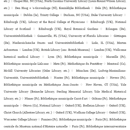
etc.) ♢ Chapel Hill, NC (USA), North Carolina University Library (Louis Round Wilson Library,
etc.) ♢ Den Haag = ’s-Gravenhage (Nl), Koninklijke Bibliotheek ♢ Dole (Fr), Bibliothèque
muni­ci­pale ♢ Dublin (Ie), Trinity College ♢ Durham, NC (USA), Duke University Library ♢
Edinburgh (UK), Library of the Royal College of Physicians ♢ Edinburgh (UK), National
Library of Scotland ♢ Edinburgh (UK), Royal Botanical Gardens ♢ Erlangen (De),
Universitätsbibliothek ♢ Gainesville, FL (USA), University of Florida Libraries ♢ Göttingen
(De), Niedersächsische Staats- und Universitätsbibliothek ♢ Lisle, IL (USA), Morton
Arboretum ♢ London (UK), British Library (anc. British Museum) ♢ London (UK), Wellcome
his­to­ri­cal medi­cal Library ♢ Lyon (Fr), Bibliothèque muni­ci­pale ♢ Marseille (Fr),
Bibliothèque muni­ci­pale L’Alcazar ♢ Metz (Fr), Médiathèque du Pontiffroy ♢ Montreal (Ca),
McGill University Libraries (Osler Library, etc.) ♢ München (De), Ludwig-Maximilians-
Universität, Universitätsbibliothek ♢ Nantes (Fr), Bibliothèque muni­ci­pale ♢ Nevers (Fr),
Bibliothèque muni­ci­pale ou Médiathèque Jean-Jaurès ♢ New Haven, CT (USA), Yale
University Library (Beinecke Library, Sterling Memorial Library, Yale Medical Historical
Library, etc.) ♢ Nîmes (Fr), Bibliothèque muni­ci­pale Carré d’art ♢ Orléans (Fr), Médiathèque
muni­ci­pale ♢ Ottawa (Ca), National Library ♢ Oxford (UK), Bodleian Library ♢ Oxford (UK),
Christ Church (Allestree Library, etc.) ♢ Oxford (UK), Wadham College Library ♢ Oxford (UK),
Worcester College Library ♢ Pamiers (Fr), Bibliothèque municipale ♢ Paris (Fr), Bibliothèque
cen­trale du Muséum natio­nal d’Histoire natu­relle ♢ Paris (Fr), Bibliothèque inte­ru­ni­ver­si­taire