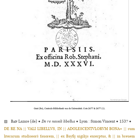
Gent (Be), Centrale Bibliotheek van de Universiteit. Cote 2677 & 2677 (1).
▨
Baïf
Lazare (de)
●
De re navali libellus
●
Lyon : Simon Vincent
●
1537
●
DE RE NA || VALI LIBELLVS, IN || ADOLESCENTVLORVM BONA= || rum
literarum studiosorũ fauorem, || ex Bayfij uigilijs excerptus, & || in breuem