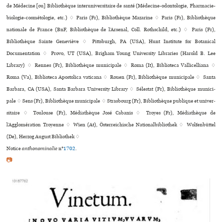
de Médecine [ou] Bibliothèque inte­ru­ni­ver­si­taire de santé (Médecine-odon­to­lo­gie, Pharmacie-
bio­lo­gie-cos­mé­to­lo­gie, etc.) ♢ Paris (Fr), Bibliothèque Mazarine ♢ Paris (Fr), Bibliothèque
nationale de France (BnF, Bibliothèque de l’Arsenal, Coll. Rothschild, etc.) ♢ Paris (Fr),
Bibliothèque Sainte Geneviève ♢ Pittsburgh, PA (USA), Hunt Institute for Botanical
Documentation ♢ Provo, UT (USA), Brigham Young University Libraries (Harold B. Lee
Library) ♢ Rennes (Fr), Bibliothèque muni­ci­pale ♢ Roma (It), Biblioteca Vallicelliana ♢
Roma (Va), Biblioteca Apostolica vaticana ♢ Rouen (Fr), Bibliothèque muni­ci­pale ♢ Santa
Barbara, CA (USA), Santa Barbara University Library ♢ Sélestat (Fr), Bibliothèque muni­ci­
pale ♢ Sens (Fr), Bibliothèque muni­ci­pale ♢ Strasbourg (Fr), Bibliothèque publi­que et uni­ver­
si­taire ♢ Toulouse (Fr), Médiathèque José Cabanis ♢ Troyes (Fr), Médiathèque de
l’Agglomération Troyenne ♢ Wien (At), Österreichische Nationalbibliothek ♢ Wolfenbüttel
(De), Herzog August Bibliothek ♢
Notice
anthonominalie
n°
1702
.
📷