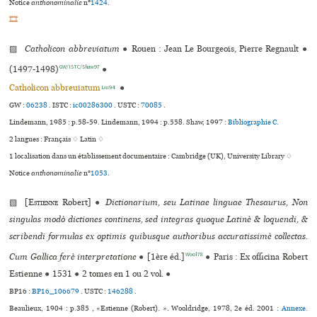
Notice
anthonominalie
n°
1424
.
🎞
▨
Catholicon abbrevia­tum
●
Rouen : Jean Le Bourgeois, Pierre Regnault
●
GW/ISTC/Shaw97
(1497-1498)
●
Catholicon abbreuia­tum
●
Lind94
GW :
06238
.
ISTC :
ic00286300
.
USTC :
70085
.
Lindemann, 1985 : p.58-59. Lindemann, 1994 : p.558. Shaw, 1997 :
Bibliographie C.
2 langues :
Français ♢
Latin ♢
1 localisation dans un établissement documentaire : Cambridge (UK), University Library ♢
Notice
anthonominalie
n°
1053
.
▨ [
Estienne
Robert]
●
Dictionarium, seu Latinae linguae Thesaurus, Non
singulas modò dictiones continens, sed integras quoque Latinè & loquendi, &
scribendi formulas ex optimis quibusque authoribus accuratissimè collectas.
Wool78
Cum Gallica ferè interpretatione
●
[1ère éd.]
●
Paris : Ex officina Robert
Estienne
●
1531
●
2 tomes en 1 ou 2 vol.
●
BP16 :
BP16_106679
.
USTC :
146288
.
Beaulieux, 1904 : p.385 , «Estienne (Robert). ». Wooldridge, 1978, 2e éd. 2001 :
Annexe.