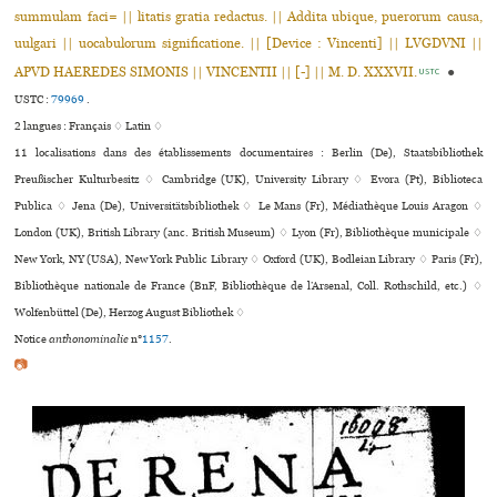
summulam faci= || litatis gratia redactus. || Addita ubique, puerorum causa,
uulgari || uocabulorum significatione. || [Device : Vincenti] || LVGDVNI ||
APVD HAEREDES SIMONIS || VINCENTII || [-] || M. D. XXXVII.
●
USTC
USTC :
79969
.
2 langues :
Français ♢
Latin ♢
11 localisations dans des établissements documentaires : Berlin (De), Staatsbibliothek
Preußischer Kulturbesitz ♢ Cambridge (UK), University Library ♢ Evora (Pt), Biblioteca
Publica ♢ Jena (De), Universitätsbibliothek ♢ Le Mans (Fr), Médiathèque Louis Aragon ♢
London (UK), British Library (anc. British Museum) ♢ Lyon (Fr), Bibliothèque muni­ci­pale ♢
New York, NY (USA), New York Public Library ♢ Oxford (UK), Bodleian Library ♢ Paris (Fr),
Bibliothèque nationale de France (BnF, Bibliothèque de l’Arsenal, Coll. Rothschild, etc.) ♢
Wolfenbüttel (De), Herzog August Bibliothek ♢
Notice
anthonominalie
n°
1157
.
📷