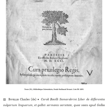
Tours (Fr), Bibliothèque Universitaire, Fonds Ferdinand Brunot. Cote FB 1859.
▨
Bovelles
Charles (de)
●
Caroli Bovilli Samarobrini Liber de differentia
vulgarium linguarum, et gallici sermonis varietate, quae voces apud Gallos