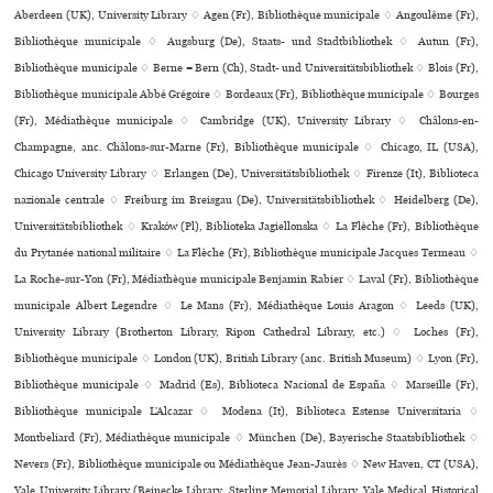
Aberdeen (UK), University Library ♢ Agen (Fr), Bibliothèque muni­ci­pale ♢ Angoulême (Fr),
Bibliothèque muni­ci­pale ♢ Augsburg (De), Staats- und Stadtbibliothek ♢ Autun (Fr),
Bibliothèque muni­ci­pale ♢ Berne = Bern (Ch), Stadt- und Universitätsbibliothek ♢ Blois (Fr),
Bibliothèque muni­ci­pale Abbé Grégoire ♢ Bordeaux (Fr), Bibliothèque muni­ci­pale ♢ Bourges
(Fr), Médiathèque muni­ci­pale ♢ Cambridge (UK), University Library ♢ Châlons-en-
Champagne, anc. Châlons-sur-Marne (Fr), Bibliothèque muni­ci­pale ♢ Chicago, IL (USA),
Chicago University Library ♢ Erlangen (De), Universitätsbibliothek ♢ Firenze (It), Biblioteca
nazio­nale cen­trale ♢ Freiburg im Breisgau (De), Universitätsbibliothek ♢ Heidelberg (De),
Universitätsbibliothek ♢ Kraków (Pl), Biblioteka Jagiellonska ♢ La Flèche (Fr), Bibliothèque
du Prytanée national mili­taire ♢ La Flèche (Fr), Bibliothèque muni­ci­pale Jacques Termeau ♢
La Roche-sur-Yon (Fr), Médiathèque muni­ci­pale Benjamin Rabier ♢ Laval (Fr), Bibliothèque
muni­ci­pale Albert Legendre ♢ Le Mans (Fr), Médiathèque Louis Aragon ♢ Leeds (UK),
University Library (Brotherton Library, Ripon Cathedral Library, etc.) ♢ Loches (Fr),
Bibliothèque muni­ci­pale ♢ London (UK), British Library (anc. British Museum) ♢ Lyon (Fr),
Bibliothèque muni­ci­pale ♢ Madrid (Es), Biblioteca Nacional de España ♢ Marseille (Fr),
Bibliothèque muni­ci­pale L’Alcazar ♢ Modena (It), Biblioteca Estense Universitaria ♢
Montbeliard (Fr), Médiathèque muni­ci­pale ♢ München (De), Bayerische Staatsbibliothek ♢
Nevers (Fr), Bibliothèque muni­ci­pale ou Médiathèque Jean-Jaurès ♢ New Haven, CT (USA),
Yale University Library (Beinecke Library, Sterling Memorial Library, Yale Medical Historical