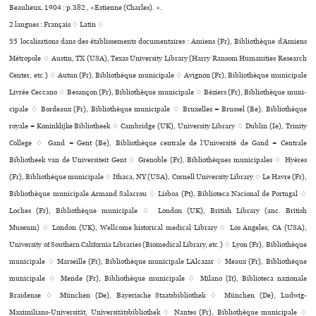
Beaulieux, 1904 : p.382 , «Estienne (Charles). ».
2 langues :
Français ♢
Latin ♢
55 localisations dans des établissements documentaires : Amiens (Fr), Bibliothèque d’Amiens
Métropole ♢ Austin, TX (USA), Texas University Library (Harry Ransom Humanities Research
Center, etc.) ♢ Autun (Fr), Bibliothèque muni­ci­pale ♢ Avignon (Fr), Bibliothèque muni­ci­pale
Livrée Ceccano ♢ Besançon (Fr), Bibliothèque muni­ci­pale ♢ Béziers (Fr), Bibliothèque muni­
ci­pale ♢ Bordeaux (Fr), Bibliothèque muni­ci­pale ♢ Bruxelles = Brussel (Be), Bibliothèque
royale = Koninklijke Bibliotheek ♢ Cambridge (UK), University Library ♢ Dublin (Ie), Trinity
College ♢ Gand = Gent (Be), Bibliothèque centrale de l’Université de Gand = Centrale
Bibliotheek van de Universiteit Gent ♢ Grenoble (Fr), Bibliothèques muni­ci­pa­les ♢ Hyères
(Fr), Bibliothèque muni­ci­pale ♢ Ithaca, NY (USA), Cornell University Library ♢ Le Havre (Fr),
Bibliothèque muni­ci­pale Armand Salacrou ♢ Lisboa (Pt), Biblioteca Nacional de Portugal ♢
Loches (Fr), Bibliothèque muni­ci­pale ♢ London (UK), British Library (anc. British
Museum) ♢ London (UK), Wellcome his­to­ri­cal medi­cal Library ♢ Los Angeles, CA (USA),
University of Southern California Libraries (Biomedical Library, etc.) ♢ Lyon (Fr), Bibliothèque
muni­ci­pale ♢ Marseille (Fr), Bibliothèque muni­ci­pale L’Alcazar ♢ Meaux (Fr), Bibliothèque
muni­ci­pale ♢ Mende (Fr), Bibliothèque muni­ci­pale ♢ Milano (It), Biblioteca nazio­nale
Braidense ♢ München (De), Bayerische Staatsbibliothek ♢ München (De), Ludwig-
Maximilians-Universität, Universitätsbibliothek ♢ Nantes (Fr), Bibliothèque muni­ci­pale ♢