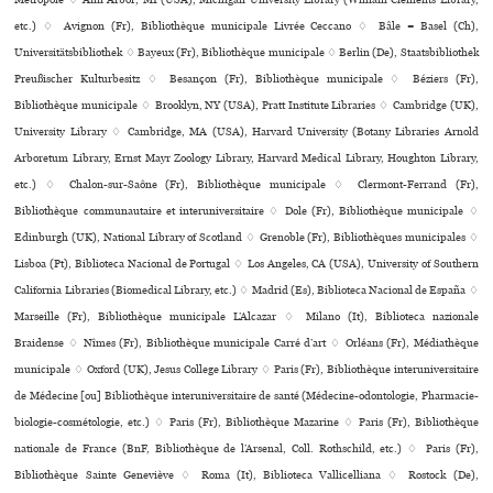
Métropole ♢ Ann Arbor, MI (USA), Michigan University Library (William Clements Library,
etc.) ♢ Avignon (Fr), Bibliothèque muni­ci­pale Livrée Ceccano ♢ Bâle = Basel (Ch),
Universitätsbibliothek ♢ Bayeux (Fr), Bibliothèque muni­ci­pale ♢ Berlin (De), Staatsbibliothek
Preußischer Kulturbesitz ♢ Besançon (Fr), Bibliothèque muni­ci­pale ♢ Béziers (Fr),
Bibliothèque muni­ci­pale ♢ Brooklyn, NY (USA), Pratt Institute Libraries ♢ Cambridge (UK),
University Library ♢ Cambridge, MA (USA), Harvard University (Botany Libraries Arnold
Arboretum Library, Ernst Mayr Zoology Library, Harvard Medical Library, Houghton Library,
etc.) ♢ Chalon-sur-Saône (Fr), Bibliothèque muni­ci­pale ♢ Clermont-Ferrand (Fr),
Bibliothèque com­mu­nau­taire et inte­ru­ni­ver­si­taire ♢ Dole (Fr), Bibliothèque muni­ci­pale ♢
Edinburgh (UK), National Library of Scotland ♢ Grenoble (Fr), Bibliothèques muni­ci­pa­les ♢
Lisboa (Pt), Biblioteca Nacional de Portugal ♢ Los Angeles, CA (USA), University of Southern
California Libraries (Biomedical Library, etc.) ♢ Madrid (Es), Biblioteca Nacional de España ♢
Marseille (Fr), Bibliothèque muni­ci­pale L’Alcazar ♢ Milano (It), Biblioteca nazio­nale
Braidense ♢ Nîmes (Fr), Bibliothèque muni­ci­pale Carré d’art ♢ Orléans (Fr), Médiathèque
muni­ci­pale ♢ Oxford (UK), Jesus College Library ♢ Paris (Fr), Bibliothèque inte­ru­ni­ver­si­taire
de Médecine [ou] Bibliothèque inte­ru­ni­ver­si­taire de santé (Médecine-odon­to­lo­gie, Pharmacie-
bio­lo­gie-cos­mé­to­lo­gie, etc.) ♢ Paris (Fr), Bibliothèque Mazarine ♢ Paris (Fr), Bibliothèque
nationale de France (BnF, Bibliothèque de l’Arsenal, Coll. Rothschild, etc.) ♢ Paris (Fr),
Bibliothèque Sainte Geneviève ♢ Roma (It), Biblioteca Vallicelliana ♢ Rostock (De),