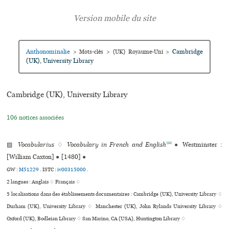
Anthonominalie
Cambridge
>
Mots-clés
>
(UK) Royaume-Uni
>
(UK), University Library
Cambridge (UK), University Library
106 notices associées
GW
▨
Vocabularius
♢
Vocabulary in French and English
●
Westminster :
[William Caxton]
●
[1480]
●
GW :
M51229
.
ISTC :
iv00315000
.
2 langues :
Anglais ♢
Français ♢
5 localisations dans des établissements documentaires : Cambridge (UK), University Library ♢
Durham (UK), University Library ♢ Manchester (UK), John Rylands University Library ♢
Oxford (UK), Bodleian Library ♢ San Marino, CA (USA), Huntington Library ♢