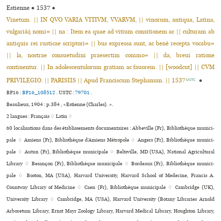
Estienne
●
1537
●
Vinetum. || IN QVO VARIA VITIVM, VVARVM, || vinorum, antiqua, Latina,
vulgariáq̃ nomi= || na : Item ea quae ad vitium consitionem ac || culturam ab
antiquis rei rusticae scriptori= || bus expressa sunt, ac benè recepta vocabu=
|| la, nostrae consuetudini praesertim commo= || da, breui ratione
continentur. || In adolescentulorum gratiam ac fauorem. || [woodcut] || CVM
PRIVILEGIO. || PARISIIS || Apud Franciscum Stephanum. || 1537
●
USTC
BP16 :
BP16_108512
.
USTC :
79701
.
Beaulieux, 1904 : p.384 , «Estienne (Charles). ».
2 langues :
Français ♢
Latin ♢
60 localisations dans des établissements documentaires : Abbeville (Fr), Bibliothèque muni­ci­
pale ♢ Amiens (Fr), Bibliothèque d’Amiens Métropole ♢ Angers (Fr), Bibliothèque muni­ci­
pale ♢ Autun (Fr), Bibliothèque muni­ci­pale ♢ Beltsville, MD (USA), National Agricultural
Library ♢ Besançon (Fr), Bibliothèque muni­ci­pale ♢ Bordeaux (Fr), Bibliothèque muni­ci­
pale ♢ Boston, MA (USA), Harvard University, Harvard School of Medecine, Francis A.
Countway Library of Medicine ♢ Caen (Fr), Bibliothèque muni­ci­pale ♢ Cambridge (UK),
University Library ♢ Cambridge, MA (USA), Harvard University (Botany Libraries Arnold
Arboretum Library, Ernst Mayr Zoology Library, Harvard Medical Library, Houghton Library,