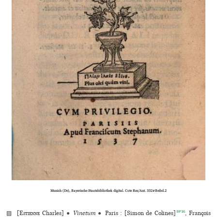
Munich (De), Bayerische Staatsbibliothek digital. Cote Res/Ant. 332#Beibd.2
BP16
▨ [
Estienne
Charles]
●
Vinetum
●
Paris : [Simon de Colines]
, François