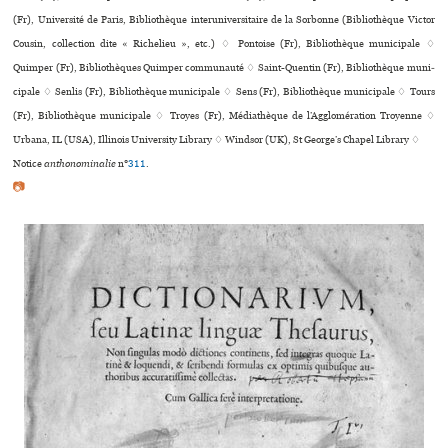
(Fr), Université de Paris, Bibliothèque inte­ru­ni­ver­si­taire de la Sorbonne (Bibliothèque Victor
Cousin, collection dite « Richelieu », etc.) ♢ Pontoise (Fr), Bibliothèque muni­ci­pale ♢
Quimper (Fr), Bibliothèques Quimper communauté ♢ Saint-Quentin (Fr), Bibliothèque muni­
ci­pale ♢ Senlis (Fr), Bibliothèque muni­ci­pale ♢ Sens (Fr), Bibliothèque muni­ci­pale ♢ Tours
(Fr), Bibliothèque muni­ci­pale ♢ Troyes (Fr), Médiathèque de l’Agglomération Troyenne ♢
Urbana, IL (USA), Illinois University Library ♢ Windsor (UK), St George’s Chapel Library ♢
Notice
anthonominalie
n°
311
.
📷