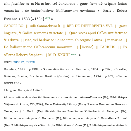
sint factitiae et arbitrariae, vel barbariae ; quae item ab origine latina
manarint ; de hallucinatione Gallicanorum nominum
●
Paris : Robert
USTC
Estienne
●
1533 [=1534]
●
CAROLI BO- || uilli Samarobrini li- || BER DE DIFFERENTIA VVL- || gariũ
linguarũ, & Gallici sermonis varietate. || Quae voces apud Gallos sint factitiae
& arbitra- || riae, vel barbariae : quae item ab origine Latina || manarint. ||
De hallucinatione Gallicanorum nominum. || [Device] || PARISIIS. || Ex
officina Roberti Stephani. || M. D. XXXIII.
●
USTC
USTC :
203312
,
77279
.
Draudius, 1625 : p.1382, «Grammatica Gallica. ». Beaulieux, 1904 : p.376 , «Bovelles,
Boüelles, Bouille, Boville ou Bovillus (Carolus). ». Lindemann, 1994 : p.607, «Charles
BOVELLES».
2 langues :
Français ♢
Latin ♢
41 localisations dans des établissements documentaires : Aix-en-Provence (Fr), Bibliothèque
Méjanes ♢ Austin, TX (USA), Texas University Library (Harry Ransom Humanities Research
Center, etc.) ♢ Berlin (De), Staatsbibliothek Preußischer Kulturbesitz ♢ Besançon (Fr),
Bibliothèque muni­ci­pale ♢ Bordeaux (Fr), Bibliothèque muni­ci­pale ♢ Bruxelles = Brussel
(Be), Bibliothèque royale = Koninklijke Bibliotheek ♢ Caen (Fr), Bibliothèque uni­ver­si­taire ♢