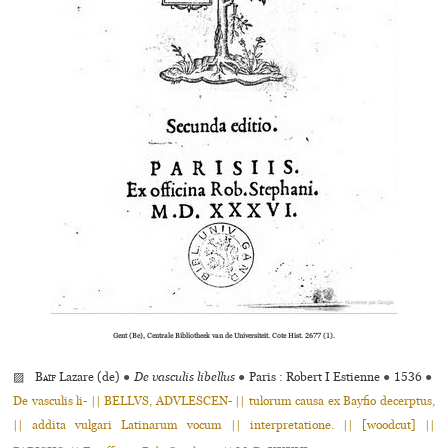
Gent (Be), Centrale Bibliotheek van de Universiteit. Cote Hist. 2677 (1).
▨
Baïf
Lazare (de)
●
De vasculis libellus
●
Paris : Robert I Estienne
●
1536
●
De vasculis li- || BELLVS, ADVLESCEN- || tulorum causa ex Bayfio decerptus,
|| addita vulgari Latinarum vocum || interpretatione. || [woodcut] ||