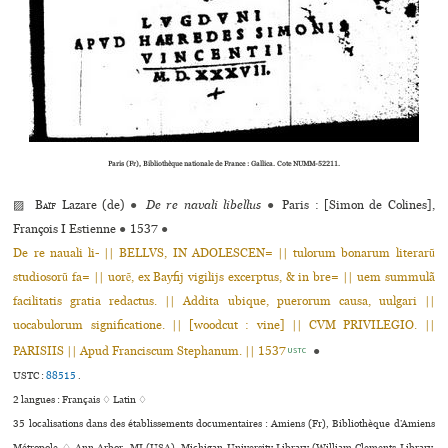
Paris (Fr), Bibliothèque nationale de France : Gallica. Cote NUMM-52211.
▨
Baïf
Lazare (de)
●
De re navali libellus
●
Paris : [Simon de Colines],
François I Estienne
●
1537
●
De re nauali li- || BELLVS, IN ADOLESCEN= || tulorum bonarum literarũ
studiosorũ fa= || uorẽ, ex Bayfij vigilijs excerptus, & in bre= || uem summulã
facilitatis gratia redactus. || Addita ubique, puerorum causa, uulgari ||
uocabulorum significatione. || [woodcut : vine] || CVM PRIVILEGIO. ||
PARISIIS || Apud Franciscum Stephanum. || 1537
●
USTC
USTC :
88515
.
2 langues :
Français ♢
Latin ♢
35 localisations dans des établissements documentaires : Amiens (Fr), Bibliothèque d’Amiens