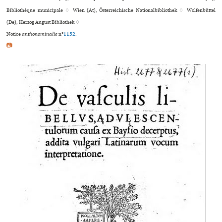
Bibliothèque muni­ci­pale ♢ Wien (At), Österreichische Nationalbibliothek ♢ Wolfenbüttel
(De), Herzog August Bibliothek ♢
Notice
anthonominalie
n°
1152
.
📷