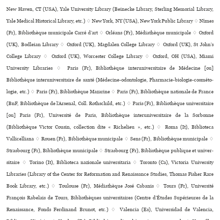
New Haven, CT (USA), Yale University Library (Beinecke Library, Sterling Memorial Library,
Yale Medical Historical Library, etc.) ♢ New York, NY (USA), New York Public Library ♢ Nîmes
(Fr), Bibliothèque muni­ci­pale Carré d’art ♢ Orléans (Fr), Médiathèque muni­ci­pale ♢ Oxford
(UK), Bodleian Library ♢ Oxford (UK), Magdalen College Library ♢ Oxford (UK), St John’s
College Library ♢ Oxford (UK), Worcester College Library ♢ Oxford, OH (USA), Miami
University Libraries ♢ Paris (Fr), Bibliothèque inte­ru­ni­ver­si­taire de Médecine [ou]
Bibliothèque inte­ru­ni­ver­si­taire de santé (Médecine-odon­to­lo­gie, Pharmacie-bio­lo­gie-cos­mé­to­
lo­gie, etc.) ♢ Paris (Fr), Bibliothèque Mazarine ♢ Paris (Fr), Bibliothèque nationale de France
(BnF, Bibliothèque de l’Arsenal, Coll. Rothschild, etc.) ♢ Paris (Fr), Bibliothèque uni­ver­si­taire
[ou] Paris (Fr), Université de Paris, Bibliothèque inte­ru­ni­ver­si­taire de la Sorbonne
(Bibliothèque Victor Cousin, collection dite « Richelieu », etc.) ♢ Roma (It), Biblioteca
Vallicelliana ♢ Rouen (Fr), Bibliothèque muni­ci­pale ♢ Sens (Fr), Bibliothèque muni­ci­pale ♢
Strasbourg (Fr), Bibliothèque muni­ci­pale ♢ Strasbourg (Fr), Bibliothèque publi­que et uni­ver­
si­taire ♢ Torino (It), Biblioteca nazio­nale uni­ver­si­ta­ria ♢ Toronto (Ca), Victoria University
Libraries (Library of the Center for Reformation and Renaissance Studies, Thomas Fisher Rare
Book Library, etc.) ♢ Toulouse (Fr), Médiathèque José Cabanis ♢ Tours (Fr), Université
François Rabelais de Tours, Bibliothèques uni­ver­si­tai­res (Centre d’Études Supérieures de la
Renaissance, Fonds Ferdinand Brunot, etc.) ♢ Valencia (Es), Universidad de Valencia,