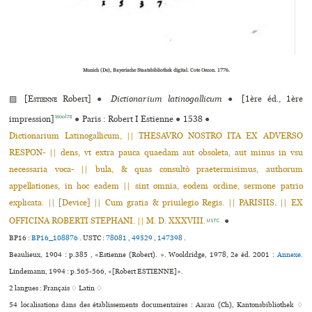
Munich (De), Bayerische Staatsbibliothek digital. Cote Oecon. 1776.
▨ [
Estienne
Robert]
●
Dictionarium latinogallicum
●
[1ère éd., 1ère
Wool78
impression]
●
Paris : Robert I Estienne
●
1538
●
Dictionarium Latinogallicum, || THESAVRO NOSTRO ITA EX ADVERSO
RESPON- || dens, vt extra pauca quaedam aut obsoleta, aut minus in vsu
necessaria voca- || bula, & quas consultò praetermisimus, authorum
appellationes, in hoc eadem || sint omnia, eodem ordine, sermone patrio
explicata. || [Device] || Cum gratia & priuilegio Regis. || PARISIIS. || EX
OFFICINA ROBERTI STEPHANI. || M. D. XXXVIII.
●
USTC
BP16 :
BP16_108876
.
USTC :
78081
,
49529
,
147398
.
Beaulieux, 1904 : p.385 , «Estienne (Robert). ». Wooldridge, 1978, 2e éd. 2001 :
Annexe.
Lindemann, 1994 : p.565-566, «[Robert ESTIENNE]».
2 langues :
Français ♢
Latin ♢
54 localisations dans des établissements documentaires : Aarau (Ch), Kantonsbibliothek ♢