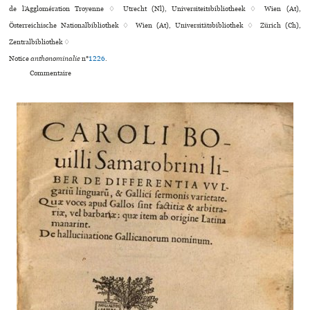
de l’Agglomération Troyenne ♢ Utrecht (Nl), Universiteitsbibliotheek ♢ Wien (At),
Österreichische Nationalbibliothek ♢ Wien (At), Universitätsbibliothek ♢ Zürich (Ch),
Zentralbibliothek ♢
Notice
anthonominalie
n°
1226
.
Commentaire