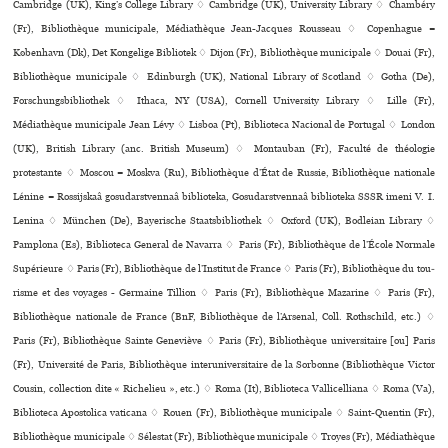
Cambridge (UK), King’s College Library ♢ Cambridge (UK), University Library ♢ Chambéry
(Fr), Bibliothèque muni­ci­pale, Médiathèque Jean-Jacques Rousseau ♢ Copenhague =
København (Dk), Det Kongelige Bibliotek ♢ Dijon (Fr), Bibliothèque muni­ci­pale ♢ Douai (Fr),
Bibliothèque muni­ci­pale ♢ Edinburgh (UK), National Library of Scotland ♢ Gotha (De),
Forschungsbibliothek ♢ Ithaca, NY (USA), Cornell University Library ♢ Lille (Fr),
Médiathèque muni­ci­pale Jean Lévy ♢ Lisboa (Pt), Biblioteca Nacional de Portugal ♢ London
(UK), British Library (anc. British Museum) ♢ Montauban (Fr), Faculté de théologie
protestante ♢ Moscou = Moskva (Ru), Bibliothèque d’État de Russie, Bibliothèque nationale
Lénine = Rossijskaâ gosudarstvennaâ biblioteka, Gosudarstvennaâ biblioteka SSSR imeni V. I.
Lenina ♢ München (De), Bayerische Staatsbibliothek ♢ Oxford (UK), Bodleian Library ♢
Pamplona (Es), Biblioteca General de Navarra ♢ Paris (Fr), Bibliothèque de l’École Normale
Supérieure ♢ Paris (Fr), Bibliothèque de l’Institut de France ♢ Paris (Fr), Bibliothèque du tou­
risme et des voya­ges - Germaine Tillion ♢ Paris (Fr), Bibliothèque Mazarine ♢ Paris (Fr),
Bibliothèque nationale de France (BnF, Bibliothèque de l’Arsenal, Coll. Rothschild, etc.) ♢
Paris (Fr), Bibliothèque Sainte Geneviève ♢ Paris (Fr), Bibliothèque uni­ver­si­taire [ou] Paris
(Fr), Université de Paris, Bibliothèque inte­ru­ni­ver­si­taire de la Sorbonne (Bibliothèque Victor
Cousin, collection dite « Richelieu », etc.) ♢ Roma (It), Biblioteca Vallicelliana ♢ Roma (Va),
Biblioteca Apostolica vaticana ♢ Rouen (Fr), Bibliothèque muni­ci­pale ♢ Saint-Quentin (Fr),
Bibliothèque muni­ci­pale ♢ Sélestat (Fr), Bibliothèque muni­ci­pale ♢ Troyes (Fr), Médiathèque