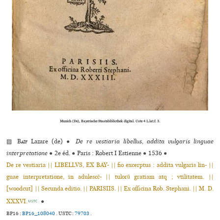
Munich (De), Bayerische Staatsbibliothek digital. Cote 4 L.lat.f. 3.
▨
Baïf
Lazare (de)
●
De re vestiaria libellus, addita vulgaris linguae
interpretatione
●
2e éd.
●
Paris : Robert I Estienne
●
1536
●
De re vestiaria || LIBELLVS, EX BAY- || fio excerptus : addita vulgaris lin- ||
guae interpretatione, in adulescẽ- || tulorũ gratiam atq ; vtilitatem. ||
[woodcut] || Secunda editio. || PARISIIS. || Ex officina Rob. Stephani. || M. D.
XXXVI.
●
USTC
BP16 :
BP16_108040
.
USTC :
79703
.