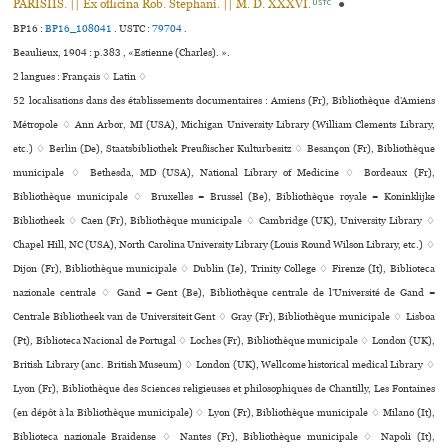
PARISIIS. || Ex officina Rob. Stephani. || M. D. XXXVI.
●
USTC
BP16 :
BP16_108041
.
USTC :
79704
.
Beaulieux, 1904 : p.383 , «Estienne (Charles). ».
2 langues :
Français ♢
Latin ♢
52 localisations dans des établissements documentaires : Amiens (Fr), Bibliothèque d’Amiens
Métropole ♢ Ann Arbor, MI (USA), Michigan University Library (William Clements Library,
etc.) ♢ Berlin (De), Staatsbibliothek Preußischer Kulturbesitz ♢ Besançon (Fr), Bibliothèque
muni­ci­pale ♢ Bethesda, MD (USA), National Library of Medicine ♢ Bordeaux (Fr),
Bibliothèque muni­ci­pale ♢ Bruxelles = Brussel (Be), Bibliothèque royale = Koninklijke
Bibliotheek ♢ Caen (Fr), Bibliothèque muni­ci­pale ♢ Cambridge (UK), University Library ♢
Chapel Hill, NC (USA), North Carolina University Library (Louis Round Wilson Library, etc.) ♢
Dijon (Fr), Bibliothèque muni­ci­pale ♢ Dublin (Ie), Trinity College ♢ Firenze (It), Biblioteca
nazio­nale cen­trale ♢ Gand = Gent (Be), Bibliothèque centrale de l’Université de Gand =
Centrale Bibliotheek van de Universiteit Gent ♢ Gray (Fr), Bibliothèque muni­ci­pale ♢ Lisboa
(Pt), Biblioteca Nacional de Portugal ♢ Loches (Fr), Bibliothèque muni­ci­pale ♢ London (UK),
British Library (anc. British Museum) ♢ London (UK), Wellcome his­to­ri­cal medi­cal Library ♢
Lyon (Fr), Bibliothèque des Sciences reli­gieu­ses et phi­lo­so­phi­ques de Chantilly, Les Fontaines
(en dépôt à la Bibliothèque muni­ci­pale) ♢ Lyon (Fr), Bibliothèque muni­ci­pale ♢ Milano (It),
Biblioteca nazio­nale Braidense ♢ Nantes (Fr), Bibliothèque muni­ci­pale ♢ Napoli (It),