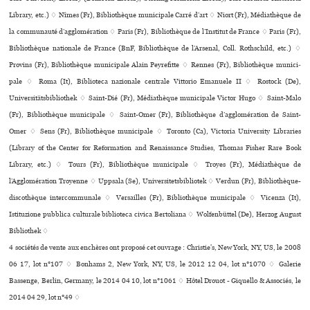
Library, etc.) ♢ Nîmes (Fr), Bibliothèque muni­ci­pale Carré d’art ♢ Niort (Fr), Médiathèque de
la com­mu­nauté d’agglo­mé­ra­tion ♢ Paris (Fr), Bibliothèque de l’Institut de France ♢ Paris (Fr),
Bibliothèque nationale de France (BnF, Bibliothèque de l’Arsenal, Coll. Rothschild, etc.) ♢
Provins (Fr), Bibliothèque muni­ci­pale Alain Peyrefitte ♢ Rennes (Fr), Bibliothèque muni­ci­
pale ♢ Roma (It), Biblioteca nazio­nale cen­trale Vittorio Emanuele II ♢ Rostock (De),
Universitätsbibliothek ♢ Saint-Dié (Fr), Médiathèque muni­ci­pale Victor Hugo ♢ Saint-Malo
(Fr), Bibliothèque municipale ♢ Saint-Omer (Fr), Bibliothèque d’agglo­mé­ra­tion de Saint-
Omer ♢ Sens (Fr), Bibliothèque muni­ci­pale ♢ Toronto (Ca), Victoria University Libraries
(Library of the Center for Reformation and Renaissance Studies, Thomas Fisher Rare Book
Library, etc.) ♢ Tours (Fr), Bibliothèque muni­ci­pale ♢ Troyes (Fr), Médiathèque de
l’Agglomération Troyenne ♢ Uppsala (Se), Universitetsbibliotek ♢ Verdun (Fr), Bibliothèque-
dis­co­thè­que inter­com­mu­nale ♢ Versailles (Fr), Bibliothèque muni­ci­pale ♢ Vicenza (It),
Istituzione pub­blica cultu­rale biblio­teca civica Bertoliana ♢ Wolfenbüttel (De), Herzog August
Bibliothek ♢
4 sociétés de vente aux enchères ont proposé cet ouvrage : Christie's, New York, NY, US, le 2008
06 17, lot n°107 ♢ Bonhams 2, New York, NY, US, le 2012 12 04, lot n°1070 ♢ Galerie
Bassenge, Berlin, Germany, le 2014 04 10, lot n°1061 ♢ Hôtel Drouot - Giquello & Associés, le
2014 04 29, lot n°49 ♢