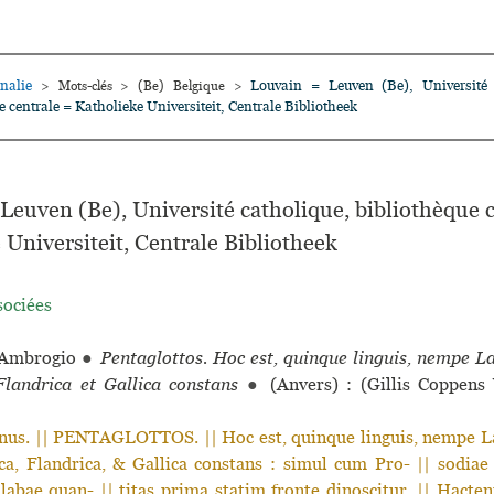
nalie
Louvain = Leuven (Be), Université 
>
Mots-clés
>
(Be) Belgique
>
e centrale = Katholieke Universiteit, Centrale Bibliotheek
Leuven (Be), Université catholique, bibliothèque 
 Universiteit, Centrale Bibliotheek
sociées
Ambrogio
●
Pentaglottos. Hoc est, quinque linguis, nempe La
landrica et Gallica constans
●
(Anvers) : (Gillis Coppens
nus. || PENTAGLOTTOS. || Hoc est, quinque linguis, nempe La
ca, Flandrica, & Gallica constans : simul cum Pro- || sodiae 
llabae quan- || titas prima statim fronte dinoscitur. || Hacten