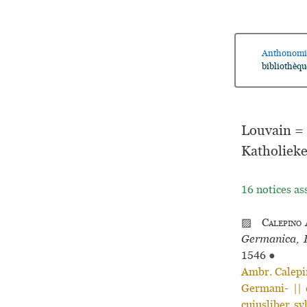
Anthonomi
bibliothèqu
Louvain = 
Katholieke
16 notices as
▨
Calepino
Germanica, F
1546
●
Ambr. Calepi
Germani- || 
cuiusliber sy