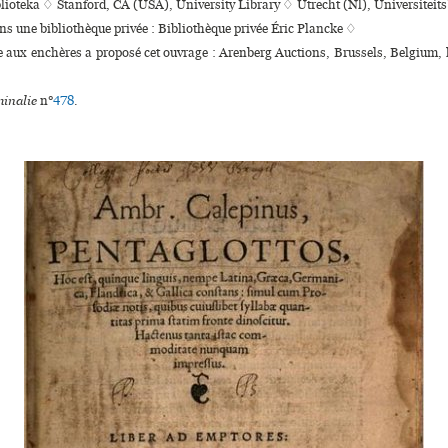
lioteka ♢ Stanford, CA (USA), University Library ♢ Utrecht (Nl), Universiteit
ans une bibliothèque privée : Bibliothèque privée Éric Plancke ♢
te aux enchères a proposé cet ouvrage : Arenberg Auctions, Brussels, Belgium, l
inalie
n°
478
.