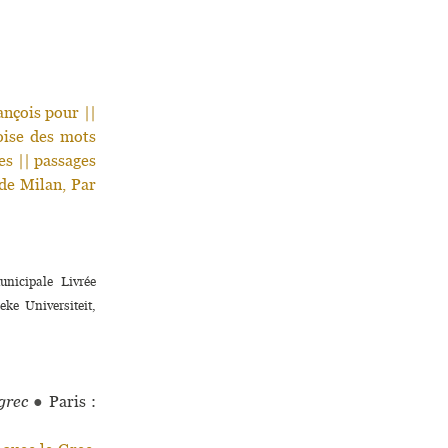
nçois pour ||
çoise des mots
es || passages
de Milan, Par
i­ci­pale Livrée
ke Universiteit,
grec
●
Paris :