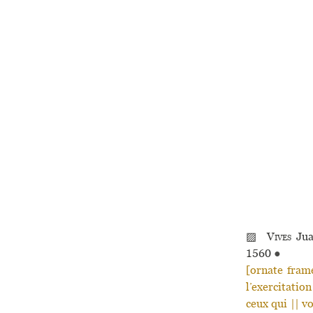
▨
Vives
Jua
1560
●
[ornate fram
l’exercitatio
ceux qui || v