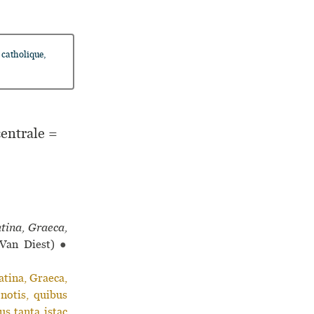
catholique,
centrale =
tina, Graeca,
 Van Diest)
●
tina, Graeca,
notis, quibus
us tanta istac