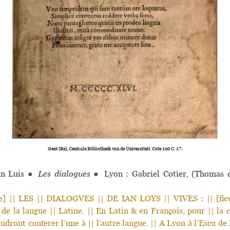
Gent (Be), Centrale Bibliotheek van de Universiteit. Cote 160 C. 17.
n Luis
●
Les dialogues
●
Lyon : Gabriel Cotier, (Thomas 
e] || LES || DIALOGVES || DE IAN LOYS || VIVES : || [fle
n de la langue || Latine. || En Latin & en François, pour || l
oudront conferer l’une à || l’autre langue. || A Lyon à l’Escu de