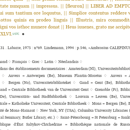
tate nunquam || impressus. || [fleuron] || LIBER AD EMPT
i sum tantium ore loquutus, || Simplice contentus reddere v
ottos quinis en prodeo linguis || Illustris, mira commodit
gni vos isthoc munere donat || Heus iuuenes, grato me accipitot
 XLVI.
●
USTC
°131 . Labarre, 1975 : n°69. Lindemann, 1994 : p.546, «Ambrosius CALEPINUS
mand ♢
Français ♢
Grec ♢
Latin ♢
Néerlandais ♢
 dans des établissements documentaires : Amsterdam (Nl), Universiteitsbibliot
 ♢ Anvers = Antwerpen (Be), Museum Plantin-Moretus ♢ Anvers = A
k ♢ Bergen (No), Universitetsbiblioteket ♢ Gand = Gent (Be), Bibliothè
Gand = Centrale Bibliotheek van de Universiteit Gent ♢ Grenoble (Fr), Bibliot
e), Universitäts- und Stadtbibliothek ♢ Louvain = Leuven (Be), Univers
trale = Katholieke Universiteit, Centrale Bibliotheek ♢ Mons = Bergen (Be), 
er­sité de Mons-Hainaut ♢ New York, NY (USA), Columbia University Libraries 
l Seminary, Butler Library, etc.) ♢ Saint-Pétersbourg = St Petersburg = Sank
ublique d’État Saltykov-Chtchedrine = Bibliothèque nationale de Russ