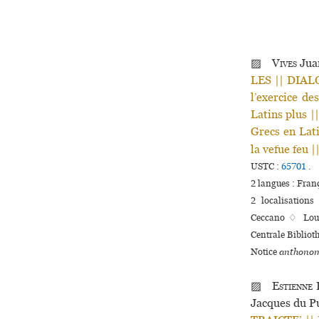
▨
Vives
Jua
LES || DIALO
l’exercice de
Latins plus |
Grecs en Lat
la vefue feu 
USTC :
65701
.
2 langues :
Fran
2 localisations
Ceccano ♢ Louva
Centrale Bibliot
Notice
anthonom
▨
Estienne
Jacques du P