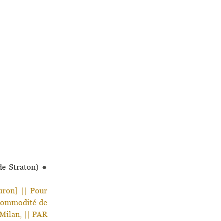
de Straton)
●
uron] || Pour
a commodité de
 Milan, || PAR