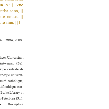
ORES : || Vno
erba sono, ||
ate nouus. ||
e sinu. || [-]
». Furno, 2008 :
heek Universiteit
ntwerpen (Be),
que centrale de
hèque uni­ver­si­
ité catholique,
Bibliothèque cen­
(Burke Library at
t-Peterburg (Ru),
ie = Rossijskaâ