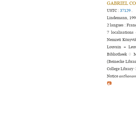
GABRIEL COTIE
USTC :
37129
.
Lindemann, 1994
2 langues :
Fran
7 localisations
Nemzeti Könyvtá
Louvain = Leuve
Bibliotheek ♢ M
(Beinecke Librar
College Library 
Notice
anthonom
📷