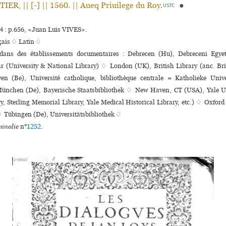
R, || [-] || 1560. || Aueq Priuilege du Roy.
●
USTC
 : p.656, «Juan Luis VIVES».
çais ♢
Latin ♢
 dans des établissements documentaires : Debrecen (Hu), Debreceni Egye
r (University & National Library) ♢ London (UK), British Library (anc. B
n (Be), Université catholique, bibliothèque centrale = Katholieke Univer
ünchen (De), Bayerische Staatsbibliothek ♢ New Haven, CT (USA), Yale Un
y, Sterling Memorial Library, Yale Medical Historical Library, etc.) ♢ Oxfo
♢ Tübingen (De), Universitätsbibliothek ♢
inalie
n°
1252
.