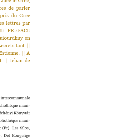
uec le Grec,
res de parler
 pris du Grec
es lettres par
 VNE PREFACE
uiourdhuy en
ecrets tant ||
Estienne. || A
t || Iehan de
 intercommunale
ibliothèque muni­
zéchényi Könyvtár
ibliothèque muni­
(Fr), Les Silos,
), Det Kongelige