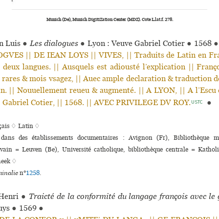
Munich (De), Munich DigitiZation Center (MDZ). Cote L.lat.f. 278.
n Luis
●
Les dialogues
●
Lyon : Veuve Gabriel Cotier
●
1568
●
GVES || DE IEAN LOYS || VIVES, || Traduits de Latin en Fra
s deux langues. || Ausquels est adiousté l’explication || Fran
| rares & mois vsagez, || Auec ample declaration & traduction d
in. || Nouuellement reueu & augmenté. || A LYON, || A l’Escu 
|| Gabriel Cotier, || 1568. || AVEC PRIVILEGE DV ROY.
●
USTC
çais ♢
Latin ♢
 dans des établissements documentaires : Avignon (Fr), Bibliothèque mun
in = Leuven (Be), Université catholique, bibliothèque centrale = Katholie
heek ♢
inalie
n°
1258
.
Henri
●
Traicté de la conformité du langage françois avec le 
uys
●
1569
●