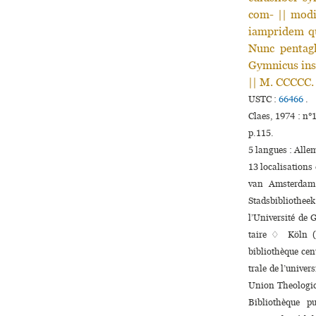
com- || modi
iampridem qu
Nunc pentagl
Gymnicus insi
|| M. CCCCC.
USTC :
66466
.
Claes, 1974 : n
p.115.
5 langues :
Alle
13 localisations
van Amsterdam
Stadsbibliothee
l’Université de 
taire ♢ Köln (D
bibliothèque cen
trale de l’uni­v
Union Theologica
Bibliothèque p