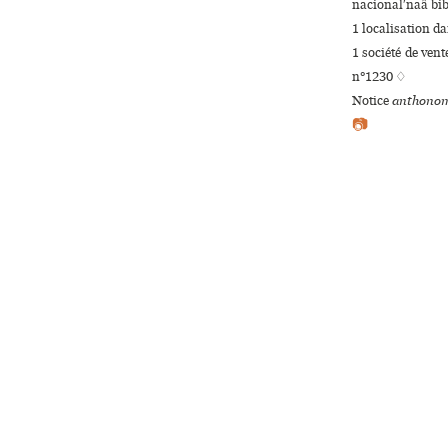
nacionalʹnaâ bib
1 localisation d
1 société de ven
n°1230 ♢
Notice
anthonom
📷