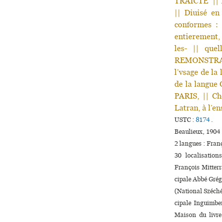
TRAICTE’ ||
|| Diuisé en
conformes : 
entierement, 
les- || que
REMONSTRANT
l’vsage de la
de la langue 
PARIS, || Ch
Latran, à l’e
USTC :
8174
.
Beaulieux, 1904
2 langues :
Fran
30 localisatio
François Mitterr
ci­pale Abbé Gré
(National Széché
ci­pale Inguimb
Maison du livre