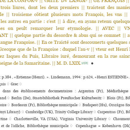
 DE LA CONFOR-v || vMITE’ DV LANGA- || GE FRANÇOIS || a
 trois liures, dont les deux premiers || traictent des manie
le || troisieme cõtient plusieurs mots François, les vns ||
les autres en partie : c’est || à dire, en ayans retenu quelsqu
lles on peult remarquer leur etymologie. || AVEC ||
 || quelque partie du desordre & abus qui se commet || a
 langue Françoise. || En ce Traicté sont descouuerts quelsques s
Grecque que de la Françoise : duquel l’au-v || vteur est Henri 
ez Iaques du Puis, Libraire iuré, demourant en la rue sainc
nseigne de la Samaritaine. || M. D. LXIX.
●
USTC
 : p.384 , «Estienne (Henri). ». Lindemann, 1994 : p.624, «Henri ESTIENNE».
çais ♢
Grec ♢
ns dans des établissements documentaires : Argentan (Fr), Médiathèque
and ♢ Berlin (De), Staatsbibliothek Preußischer Kulturbesitz ♢ Blois (Fr), B
goire ♢ Bordeaux (Fr), Bibliothèque muni­ci­pale ♢ Budapest (Hu), Országos S
nyi Library) ♢ Cambridge (UK), Trinity College Library ♢ Carpentras (Fr), B
ertine ♢ Charlottesville, VA (USA), Virginia University Library ♢ Chaumont 
 et de l’affi­che, Bibliothèque muni­ci­pale ♢ Copenhague = København (Dk