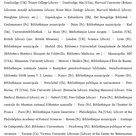
Cambridge (UK), Trinity College Library ♢ Cambridge, MA (USA), Harvard University (Botany
Libraries Arnold Arboretum Library, Ernst Mayr Zoology Library, Harvard Medical Library,
Houghton Library, etc.) ♢ Copenhague = København (Dk), Det Kongelige Bibliotek ♢
Coulommiers (Fr), Bibliothèque muni­ci­pale ♢ Dijon (Fr), Bibliothèque muni­ci­pale ♢ Kiel
(De), Universitätsbibliothek ♢ Le Mans (Fr), Médiathèque Louis Aragon ♢ London (UK),
British Library (anc. British Museum) ♢ London (UK), Science Library ♢ Lyon (Fr),
Bibliothèque muni­ci­pale ♢ Madrid (Es), Biblioteca Universidad Complutense de Madrid
(Biblioteca Histórica Marqués de Valdecilla, Biblioteca Medicina, etc.) ♢ Minneapolis, MN
(USA), Minnesota University Library ♢ Moscou = Moskva (Ru), Bibliothèque d’État de Russie,
Bibliothèque nationale Lénine = Rossijskaâ gosudarstvennaâ biblioteka, Gosudarstvennaâ
biblioteka SSSR imeni V. I. Lenina ♢ Nancy (Fr), Bibliothèque muni­ci­pale ♢ Nantes (Fr),
Bibliothèque muni­ci­pale ♢ Neuchâtel (Ch), Bibliothèque publi­que et uni­ver­si­taire ♢ New
Haven, CT (USA), Yale University Library (Beinecke Library, Sterling Memorial Library, Yale
Medical Historical Library, etc.) ♢ Oxford (UK), New College Library ♢ Paris (Fr), Bibliothèque
cen­trale du Muséum natio­nal d’Histoire natu­relle ♢ Paris (Fr), Bibliothèque de l’Institut de
France ♢ Paris (Fr), Bibliothèque Sainte Geneviève ♢ Philadelphia, PA (USA), Library of the
Philadelphia Academy of Natural Sciences ♢ Rouen (Fr), Bibliothèque muni­ci­pale ♢ Santiago
de Compostela (Es), Biblioteca Universitaria ♢ Strasbourg (Fr), Bibliothèque publi­que et uni­
ver­si­taire ♢ Toronto (Ca), Victoria University Libraries (Library of the Center for Reformation