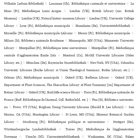
Wilhelm Leibniz Bibliothek) ♢ Lausanne (Ch), Bibliothèque can­to­nale et uni­ver­si­taire ♢ Le
Mans (Fr), Médiathèque Louis Aragon ♢ London (UK), British Library (anc. British
Museum) ♢ London (UK), Natural history museum Library ♢ London (UK), University College
Library ♢ Lyon (Fr), Bibliothèque muni­ci­pale ♢ Mannheim (De), Universitätsbibliothek ♢
Marseille (Fr), Bibliothèque muni­ci­pale L’Alcazar ♢ Meaux (Fr), Bibliothèque muni­ci­pale ♢
Milano (It), Biblioteca nazio­nale Braidense ♢ Minneapolis, MN (USA), Minnesota University
Library ♢ Montpellier (Fr), Bibliothèque inter-uni­ver­si­taire ♢ Montpellier (Fr), Médiathèque
cen­trale d’agglo­mé­ra­tion Emile Zola ♢ Montreal (Ca), McGill University Libraries (Osler
Library, etc.) ♢ München (De), Bayerische Staatsbibliothek ♢ New York, NY (USA), Columbia
University Libraries (Burke Library at Union Theological Seminary, Butler Library, etc.) ♢
Orléans (Fr), Médiathèque muni­ci­pale ♢ Oxford (UK), Bodleian Library ♢ Oxford (UK),
Department of Plant Sciences, The Sherardian Library of Plant Taxonomy [ou] Department of
Botany Library ♢ Oxford (UK), Radcliffe science library ♢ Paris (Fr), Bibliothèque nationale de
France (BnF, Bibliothèque de l’Arsenal, Coll. Rothschild, etc.) ♢ Pisa (It), Biblioteca uni­ver­si­ta­
ria ♢ Provo, UT (USA), Brigham Young University Libraries (Harold B. Lee Library) ♢ San
Marino, CA (USA), Huntington Library ♢ St Louis, MO (USA), Missouri Botanical Garden
Library ♢ Strasbourg (Fr), Bibliothèque publi­que et uni­ver­si­taire ♢ Stuttgart (De),
Württembergische Landesbibliothek ♢ Troyes (Fr), Médiathèque de l’Agglomération
Troyenne ♢ Utrecht (Nl), Universiteitsbibliotheek ♢ Washington, DC (USA), Folger