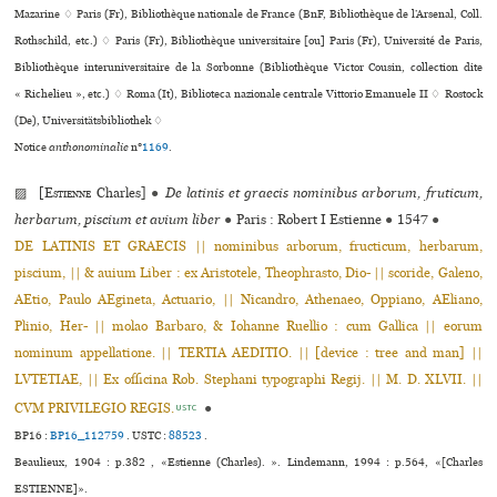
Mazarine ♢ Paris (Fr), Bibliothèque nationale de France (BnF, Bibliothèque de l’Arsenal, Coll.
Rothschild, etc.) ♢ Paris (Fr), Bibliothèque uni­ver­si­taire [ou] Paris (Fr), Université de Paris,
Bibliothèque inte­ru­ni­ver­si­taire de la Sorbonne (Bibliothèque Victor Cousin, collection dite
« Richelieu », etc.) ♢ Roma (It), Biblioteca nazio­nale cen­trale Vittorio Emanuele II ♢ Rostock
(De), Universitätsbibliothek ♢
Notice
anthonominalie
n°
1169
.
▨ [
Estienne
Charles]
●
De latinis et graecis nominibus arborum, fruticum,
herbarum, piscium et avium liber
●
Paris : Robert I Estienne
●
1547
●
DE LATINIS ET GRAECIS || nominibus arborum, fructicum, herbarum,
piscium, || & auium Liber : ex Aristotele, Theophrasto, Dio- || scoride, Galeno,
AEtio, Paulo AEgineta, Actuario, || Nicandro, Athenaeo, Oppiano, AEliano,
Plinio, Her- || molao Barbaro, & Iohanne Ruellio : cum Gallica || eorum
nominum appellatione. || TERTIA AEDITIO. || [device : tree and man] ||
LVTETIAE, || Ex officina Rob. Stephani typographi Regij. || M. D. XLVII. ||
CVM PRIVILEGIO REGIS.
●
USTC
BP16 :
BP16_112759
.
USTC :
88523
.
Beaulieux, 1904 : p.382 , «Estienne (Charles). ». Lindemann, 1994 : p.564, «[Charles
ESTIENNE]».