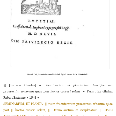
Munich (De), Bayerische Staatsbibliothek digi­tal. Cote A.lat.b. 773#Beibd.2.
▨ [
Estienne
Charles]
●
Seminarium et plantarium fructiferarum
praesertim arborum quae post hortos conseri solent
●
Paris : Ex officina
Robert Estienne
●
1548
●
SEMINARIVM, ET PLANTA- || rium fructiferarum praesertim arborum quae
post || hortos conseri solent, || Denuo auctum & locupletatum. || HVIC