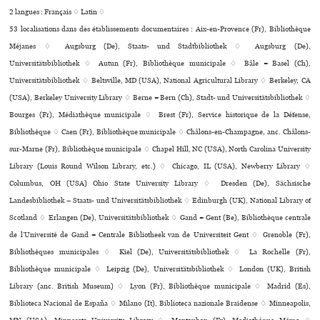
2 langues :
Français ♢
Latin ♢
53 localisations dans des établissements documentaires : Aix-en-Provence (Fr), Bibliothèque
Méjanes ♢ Augsburg (De), Staats- und Stadtbibliothek ♢ Augsburg (De),
Universitätsbibliothek ♢ Autun (Fr), Bibliothèque muni­ci­pale ♢ Bâle = Basel (Ch),
Universitätsbibliothek ♢ Beltsville, MD (USA), National Agricultural Library ♢ Berkeley, CA
(USA), Berkeley University Library ♢ Berne = Bern (Ch), Stadt- und Universitätsbibliothek ♢
Bourges (Fr), Médiathèque muni­ci­pale ♢ Brest (Fr), Service historique de la Défense,
Bibliothèque ♢ Caen (Fr), Bibliothèque muni­ci­pale ♢ Châlons-en-Champagne, anc. Châlons-
sur-Marne (Fr), Bibliothèque muni­ci­pale ♢ Chapel Hill, NC (USA), North Carolina University
Library (Louis Round Wilson Library, etc.) ♢ Chicago, IL (USA), Newberry Library ♢
Columbus, OH (USA) Ohio State University Library ♢ Dresden (De), Sächsische
Landesbibliothek – Staats- und Universitätsbibliothek ♢ Edinburgh (UK), National Library of
Scotland ♢ Erlangen (De), Universitätsbibliothek ♢ Gand = Gent (Be), Bibliothèque centrale
de l’Université de Gand = Centrale Bibliotheek van de Universiteit Gent ♢ Grenoble (Fr),
Bibliothèques muni­ci­pa­les ♢ Kiel (De), Universitätsbibliothek ♢ La Rochelle (Fr),
Bibliothèque muni­ci­pale ♢ Leipzig (De), Universitätsbibliothek ♢ London (UK), British
Library (anc. British Museum) ♢ Lyon (Fr), Bibliothèque muni­ci­pale ♢ Madrid (Es),
Biblioteca Nacional de España ♢ Milano (It), Biblioteca nazio­nale Braidense ♢ Minneapolis,