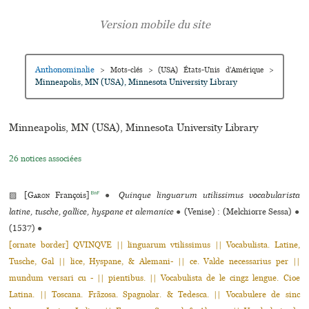
Anthonominalie
>
Mots-clés
>
(USA) États-Unis d’Amérique
>
Minneapolis, MN (USA), Minnesota University Library
Minneapolis, MN (USA), Minnesota University Library
26 notices associées
BnF
▨ [
Garon
François]
●
Quinque linguarum utilissimus vocabularista
latine, tusche, gallice, hyspane et alemanice
●
(Venise) : (Melchiorre Sessa)
●
(1537)
●
[ornate border] QVINQVE || linguarum vtilissimus || Vocabulista. Latine,
Tusche, Gal || lice, Hyspane, & Alemani- || ce. Valde necessarius per ||
mundum versari cu - || pientibus. || Vocabulista de le cingz lengue. Cioe
Latina. || Toscana. Frãzosa. Spagnolar. & Tedesca. || Vocabulere de sinc