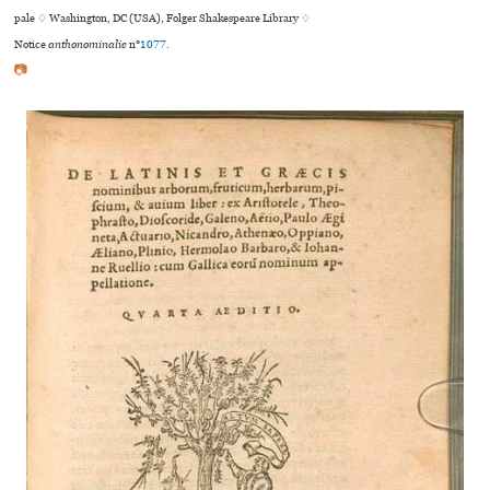
pale ♢ Washington, DC (USA), Folger Shakespeare Library ♢
Notice
anthonominalie
n°
1077
.
📷