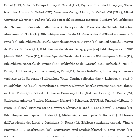
Oxford (UK), St John’s College Library ♢ Oxford (UK), Taylorian Institute Library [ou] Taylor
institution Library ♢ Oxford (UK), Worcester College Library ♢ Oxford, OH (USA), Miami
University Libraries ♢ Padova (It), Biblioteca del Seminario mag­giore ♢ Padova (It), Biblioteca
del Seminario Vescovile della Facoltà Teologica del Triveneto dell’Istituto Filosofico
Aloisianum ♢ Paris (Fr), Bibliothèque cen­trale du Muséum natio­nal d’Histoire natu­relle ♢
Paris (Fr), Bibliothèque de l’École Normale Supérieure ♢ Paris (Fr), Bibliothèque de l’Institut
de France ♢ Paris (Fr), Bibliothèque du Musée Pédagogique [ou] biblio­thè­que de l’INRP
[depuis 2005 :] Lyon (Fr), Bibliothèque de l’Institut de Recherches Pédagogiques ♢ Paris (Fr),
Bibliothèque nationale de France (BnF, Bibliothèque de l’Arsenal, Coll. Rothschild, etc.) ♢
Paris (Fr), Bibliothèque uni­ver­si­taire [ou] Paris (Fr), Université de Paris, Bibliothèque inte­ru­ni­
ver­si­taire de la Sorbonne (Bibliothèque Victor Cousin, collection dite « Richelieu », etc.) ♢
Philadelphia, PA (USA), Pennsylvania University Libraries (Charles Patterson Van Pelt Library,
etc.) ♢ Praha (Cz), Národní kni­hovna Ceské repu­bliky (National Library) ♢ Praha (Cz),
Strahovská kni­hovna (Strahov Monastery Library) ♢ Princeton, NJ (USA), University Library ♢
Provo, UT (USA), Brigham Young University Libraries (Harold B. Lee Library) ♢ Rennes (Fr),
Bibliothèque muni­ci­pale ♢ Rodez (Fr), Médiathèque muni­ci­pale ♢ Roma (It), Biblioteca
dell’Accademia dei Lincei e Corsiniana ♢ Roma (It), Biblioteca nazio­nale cen­trale Vittorio
Emanuele II ♢ Saarbrücken (De), Universitäts- und Landesbibliothek ♢ Saint-Brieuc (Fr),