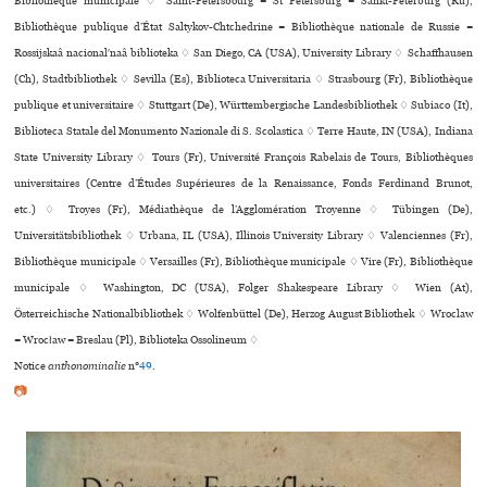
Bibliothèque muni­ci­pale ♢ Saint-Pétersbourg = St Petersburg = Sankt-Peterburg (Ru),
Bibliothèque publique d’État Saltykov-Chtchedrine = Bibliothèque nationale de Russie =
Rossijskaâ nacionalʹnaâ biblioteka ♢ San Diego, CA (USA), University Library ♢ Schaffhausen
(Ch), Stadtbibliothek ♢ Sevilla (Es), Biblioteca Universitaria ♢ Strasbourg (Fr), Bibliothèque
publi­que et uni­ver­si­taire ♢ Stuttgart (De), Württembergische Landesbibliothek ♢ Subiaco (It),
Biblioteca Statale del Monumento Nazionale di S. Scolastica ♢ Terre Haute, IN (USA), Indiana
State University Library ♢ Tours (Fr), Université François Rabelais de Tours, Bibliothèques
uni­ver­si­tai­res (Centre d’Études Supérieures de la Renaissance, Fonds Ferdinand Brunot,
etc.) ♢ Troyes (Fr), Médiathèque de l’Agglomération Troyenne ♢ Tübingen (De),
Universitätsbibliothek ♢ Urbana, IL (USA), Illinois University Library ♢ Valenciennes (Fr),
Bibliothèque municipale ♢ Versailles (Fr), Bibliothèque muni­ci­pale ♢ Vire (Fr), Bibliothèque
municipale ♢ Washington, DC (USA), Folger Shakespeare Library ♢ Wien (At),
Österreichische Nationalbibliothek ♢ Wolfenbüttel (De), Herzog August Bibliothek ♢ Wroclaw
= Wrocław = Breslau (Pl), Biblioteka Ossolineum ♢
Notice
anthonominalie
n°
49
.
📷