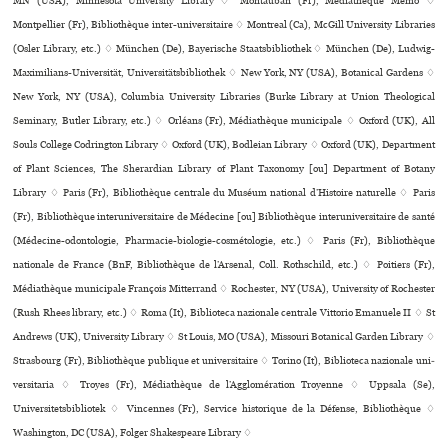
MN (USA), Minnesota University Library ♢ Montauban (Fr), Mediathéque Mémo ♢
Montpellier (Fr), Bibliothèque inter-uni­ver­si­taire ♢ Montreal (Ca), McGill University Libraries
(Osler Library, etc.) ♢ München (De), Bayerische Staatsbibliothek ♢ München (De), Ludwig-
Maximilians-Universität, Universitätsbibliothek ♢ New York, NY (USA), Botanical Gardens ♢
New York, NY (USA), Columbia University Libraries (Burke Library at Union Theological
Seminary, Butler Library, etc.) ♢ Orléans (Fr), Médiathèque muni­ci­pale ♢ Oxford (UK), All
Souls College Codrington Library ♢ Oxford (UK), Bodleian Library ♢ Oxford (UK), Department
of Plant Sciences, The Sherardian Library of Plant Taxonomy [ou] Department of Botany
Library ♢ Paris (Fr), Bibliothèque cen­trale du Muséum natio­nal d’Histoire natu­relle ♢ Paris
(Fr), Bibliothèque inte­ru­ni­ver­si­taire de Médecine [ou] Bibliothèque inte­ru­ni­ver­si­taire de santé
(Médecine-odon­to­lo­gie, Pharmacie-bio­lo­gie-cos­mé­to­lo­gie, etc.) ♢ Paris (Fr), Bibliothèque
nationale de France (BnF, Bibliothèque de l’Arsenal, Coll. Rothschild, etc.) ♢ Poitiers (Fr),
Médiathèque muni­ci­pale François Mitterrand ♢ Rochester, NY (USA), University of Rochester
(Rush Rhees library, etc.) ♢ Roma (It), Biblioteca nazio­nale cen­trale Vittorio Emanuele II ♢ St
Andrews (UK), University Library ♢ St Louis, MO (USA), Missouri Botanical Garden Library ♢
Strasbourg (Fr), Bibliothèque publi­que et uni­ver­si­taire ♢ Torino (It), Biblioteca nazio­nale uni­
ver­si­ta­ria ♢ Troyes (Fr), Médiathèque de l’Agglomération Troyenne ♢ Uppsala (Se),
Universitetsbibliotek ♢ Vincennes (Fr), Service historique de la Défense, Bibliothèque ♢
Washington, DC (USA), Folger Shakespeare Library ♢