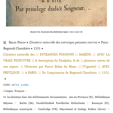
Munich (De), Bayerische Staatsbibliothek digi­tal. Cote 2 L.lat.f. 30.
▨
Belon
Pierre
●
L’histoire naturelle des estranges poissons marins
●
Paris :
Regnault Chaudière
●
1551
●
L’his­toire natu­relle des || ESTRANGES POISSONS || MARINS, || AVEC LA
VRAIE PEINCTVRE || & des­crip­tion du Daulphin, & de || plu­sieurs autres de
son espece, || Obseruee par Pierre Belon du Mans. || [Vignette] || AVEC
PRIVILEGE. || A PARIS. || De l’impri­me­rie de Regnaud Chaudiere. || 1551.
●
USTC :
46715
,
11204
.
1 langue :
Français ♢
31 localisations dans des établissements documentaires : Aix-en-Provence (Fr), Bibliothèque
Méjanes ♢ Berlin (De), Staatsbibliothek Preußischer Kulturbesitz ♢ Besançon (Fr),
Bibliothèque muni­ci­pale ♢ Cambridge (UK), Department of Zoology, Balfour Library ♢