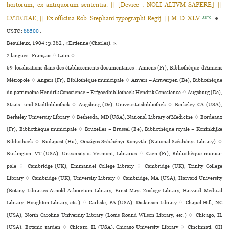
hortorum, ex antiquorum sententia. || [Device : NOLI ALTVM SAPERE] ||
LVTETIAE, || Ex officina Rob. Stephani typographi Regij. || M. D. XLV.
●
USTC
USTC :
88500
.
Beaulieux, 1904 : p.382 , «Estienne (Charles). ».
2 langues :
Français ♢
Latin ♢
69 localisations dans des établissements documentaires : Amiens (Fr), Bibliothèque d’Amiens
Métropole ♢ Angers (Fr), Bibliothèque muni­ci­pale ♢ Anvers = Antwerpen (Be), Bibliothèque
du patrimoine Hendrik Conscience = Erfgoedbibliotheek Hendrik Conscience ♢ Augsburg (De),
Staats- und Stadtbibliothek ♢ Augsburg (De), Universitätsbibliothek ♢ Berkeley, CA (USA),
Berkeley University Library ♢ Bethesda, MD (USA), National Library of Medicine ♢ Bordeaux
(Fr), Bibliothèque muni­ci­pale ♢ Bruxelles = Brussel (Be), Bibliothèque royale = Koninklijke
Bibliotheek ♢ Budapest (Hu), Országos Széchényi Könyvtár (National Széchényi Library) ♢
Burlington, VT (USA), University of Vermont, Libraries ♢ Caen (Fr), Bibliothèque muni­ci­
pale ♢ Cambridge (UK), Emmanuel College Library ♢ Cambridge (UK), Trinity College
Library ♢ Cambridge (UK), University Library ♢ Cambridge, MA (USA), Harvard University
(Botany Libraries Arnold Arboretum Library, Ernst Mayr Zoology Library, Harvard Medical
Library, Houghton Library, etc.) ♢ Carlisle, PA (USA), Dickinson Library ♢ Chapel Hill, NC
(USA), North Carolina University Library (Louis Round Wilson Library, etc.) ♢ Chicago, IL
(USA), Botanic garden ♢ Chicago, IL (USA), Chicago University Library ♢ Cincinnati, OH