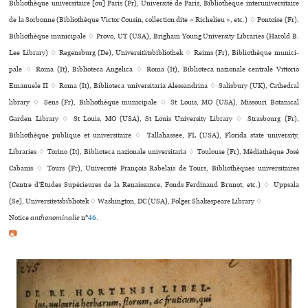
Bibliothèque uni­ver­si­taire [ou] Paris (Fr), Université de Paris, Bibliothèque inte­ru­ni­ver­si­taire
de la Sorbonne (Bibliothèque Victor Cousin, collection dite « Richelieu », etc.) ♢ Pontoise (Fr),
Bibliothèque muni­ci­pale ♢ Provo, UT (USA), Brigham Young University Libraries (Harold B.
Lee Library) ♢ Regensburg (De), Universitätsbibliothek ♢ Reims (Fr), Bibliothèque muni­ci­
pale ♢ Roma (It), Biblioteca Angelica ♢ Roma (It), Biblioteca nazio­nale cen­trale Vittorio
Emanuele II ♢ Roma (It), Biblioteca uni­ver­si­ta­ria Alessandrina ♢ Salisbury (UK), Cathedral
library ♢ Sens (Fr), Bibliothèque muni­ci­pale ♢ St Louis, MO (USA), Missouri Botanical
Garden Library ♢ St Louis, MO (USA), St Louis University Library ♢ Strasbourg (Fr),
Bibliothèque publi­que et uni­ver­si­taire ♢ Tallahassee, FL (USA), Florida state university,
Libraries ♢ Torino (It), Biblioteca nazio­nale uni­ver­si­ta­ria ♢ Toulouse (Fr), Médiathèque José
Cabanis ♢ Tours (Fr), Université François Rabelais de Tours, Bibliothèques uni­ver­si­tai­res
(Centre d’Études Supérieures de la Renaissance, Fonds Ferdinand Brunot, etc.) ♢ Uppsala
(Se), Universitetsbibliotek ♢ Washington, DC (USA), Folger Shakespeare Library ♢
Notice
anthonominalie
n°
46
.
📷