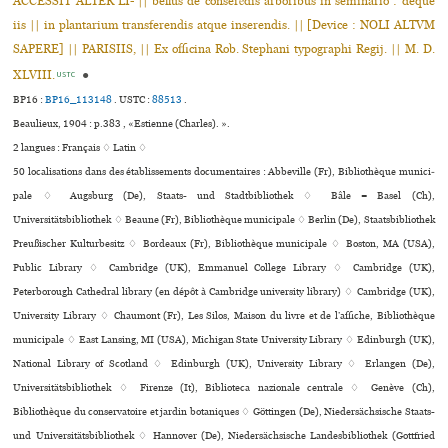
ACCESSIT ALTER LI- || bellus de conserẽdis arboribus in seminario : déque
iis || in plantarium transferendis atque inserendis. || [Device : NOLI ALTVM
SAPERE] || PARISIIS, || Ex officina Rob. Stephani typographi Regij. || M. D.
XLVIII.
●
USTC
BP16 :
BP16_113148
.
USTC :
88513
.
Beaulieux, 1904 : p.383 , «Estienne (Charles). ».
2 langues :
Français ♢
Latin ♢
50 localisations dans des établissements documentaires : Abbeville (Fr), Bibliothèque muni­ci­
pale ♢ Augsburg (De), Staats- und Stadtbibliothek ♢ Bâle = Basel (Ch),
Universitätsbibliothek ♢ Beaune (Fr), Bibliothèque muni­ci­pale ♢ Berlin (De), Staatsbibliothek
Preußischer Kulturbesitz ♢ Bordeaux (Fr), Bibliothèque muni­ci­pale ♢ Boston, MA (USA),
Public Library ♢ Cambridge (UK), Emmanuel College Library ♢ Cambridge (UK),
Peterborough Cathedral library (en dépôt à Cambridge university library) ♢ Cambridge (UK),
University Library ♢ Chaumont (Fr), Les Silos, Maison du livre et de l’affi­che, Bibliothèque
muni­ci­pale ♢ East Lansing, MI (USA), Michigan State University Library ♢ Edinburgh (UK),
National Library of Scotland ♢ Edinburgh (UK), University Library ♢ Erlangen (De),
Universitätsbibliothek ♢ Firenze (It), Biblioteca nazio­nale cen­trale ♢ Genève (Ch),
Bibliothèque du conservatoire et jardin botaniques ♢ Göttingen (De), Niedersächsische Staats-
und Universitätsbibliothek ♢ Hannover (De), Niedersächsische Landesbibliothek (Gottfried