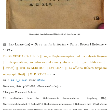
Munich (De), Bayerische Staatsbibliothek digital. Cote Oecon. 1652.
▨
Baïf
Lazare (de)
●
De re vestiaria libellus
●
Paris : Robert I Estienne
●
1547
●
DE RE VESTIARIA LIBEL- || lus, ex Bayfio excerptus : addita uulgaris linguae
|| interpretatione, in adolescentulorum gratiam at- || que utilitatem. ||
[Device] || TERTIA AEDITIO. || LVTETIAE. || Ex officina Roberti Stephani
typographi Regij. || M. D. XLVII.
●
USTC
BP16 :
BP16_112642
.
USTC :
88524
.
Beaulieux, 1904 : p.382-383 , «Estienne (Charles). ».
2 langues :
Français ♢
Latin ♢
28 localisations dans des établissements documentaires : Augsburg (De),
Universitätsbibliothek ♢ Autun (Fr), Bibliothèque muni­ci­pale ♢ Baltimore, MD (USA), Johns