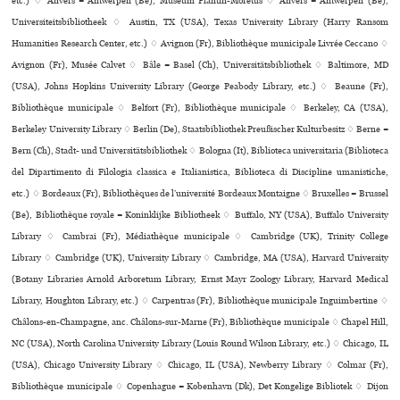
etc.) ♢ Anvers = Antwerpen (Be), Museum Plantin-Moretus ♢ Anvers = Antwerpen (Be),
Universiteitsbibliotheek ♢ Austin, TX (USA), Texas University Library (Harry Ransom
Humanities Research Center, etc.) ♢ Avignon (Fr), Bibliothèque muni­ci­pale Livrée Ceccano ♢
Avignon (Fr), Musée Calvet ♢ Bâle = Basel (Ch), Universitätsbibliothek ♢ Baltimore, MD
(USA), Johns Hopkins University Library (George Peabody Library, etc.) ♢ Beaune (Fr),
Bibliothèque muni­ci­pale ♢ Belfort (Fr), Bibliothèque muni­ci­pale ♢ Berkeley, CA (USA),
Berkeley University Library ♢ Berlin (De), Staatsbibliothek Preußischer Kulturbesitz ♢ Berne =
Bern (Ch), Stadt- und Universitätsbibliothek ♢ Bologna (It), Biblioteca uni­ver­si­ta­ria (Biblioteca
del Dipartimento di Filologia classica e Italianistica, Biblioteca di Discipline umanistiche,
etc.) ♢ Bordeaux (Fr), Bibliothèques de l’université Bordeaux Montaigne ♢ Bruxelles = Brussel
(Be), Bibliothèque royale = Koninklijke Bibliotheek ♢ Buffalo, NY (USA), Buffalo University
Library ♢ Cambrai (Fr), Médiathèque muni­ci­pale ♢ Cambridge (UK), Trinity College
Library ♢ Cambridge (UK), University Library ♢ Cambridge, MA (USA), Harvard University
(Botany Libraries Arnold Arboretum Library, Ernst Mayr Zoology Library, Harvard Medical
Library, Houghton Library, etc.) ♢ Carpentras (Fr), Bibliothèque muni­ci­pale Inguimbertine ♢
Châlons-en-Champagne, anc. Châlons-sur-Marne (Fr), Bibliothèque muni­ci­pale ♢ Chapel Hill,
NC (USA), North Carolina University Library (Louis Round Wilson Library, etc.) ♢ Chicago, IL
(USA), Chicago University Library ♢ Chicago, IL (USA), Newberry Library ♢ Colmar (Fr),
Bibliothèque muni­ci­pale ♢ Copenhague = København (Dk), Det Kongelige Bibliotek ♢ Dijon