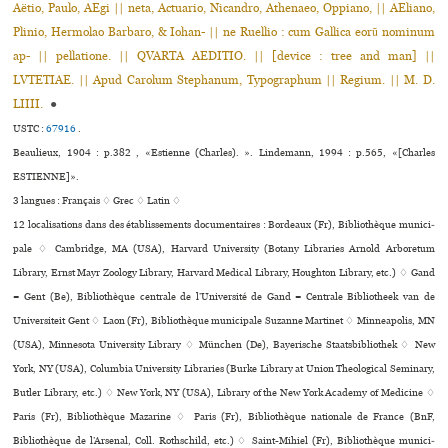
Aëtio, Paulo, AEgi || neta, Actuario, Nicandro, Athenaeo, Oppiano, || AEliano,
Plinio, Hermolao Barbaro, & Iohan- || ne Ruellio : cum Gallica eorũ nominum
ap- || pellatione. || QVARTA AEDITIO. || [device : tree and man] ||
LVTETIAE. || Apud Carolum Stephanum, Typographum || Regium. || M. D.
LIIII.
●
USTC :
67916
.
Beaulieux, 1904 : p.382 , «Estienne (Charles). ». Lindemann, 1994 : p.565, «[Charles
ESTIENNE]».
3 langues :
Français ♢
Grec ♢
Latin ♢
12 localisations dans des établissements documentaires : Bordeaux (Fr), Bibliothèque muni­ci­
pale ♢ Cambridge, MA (USA), Harvard University (Botany Libraries Arnold Arboretum
Library, Ernst Mayr Zoology Library, Harvard Medical Library, Houghton Library, etc.) ♢ Gand
= Gent (Be), Bibliothèque centrale de l’Université de Gand = Centrale Bibliotheek van de
Universiteit Gent ♢ Laon (Fr), Bibliothèque muni­ci­pale Suzanne Martinet ♢ Minneapolis, MN
(USA), Minnesota University Library ♢ München (De), Bayerische Staatsbibliothek ♢ New
York, NY (USA), Columbia University Libraries (Burke Library at Union Theological Seminary,
Butler Library, etc.) ♢ New York, NY (USA), Library of the New York Academy of Medicine ♢
Paris (Fr), Bibliothèque Mazarine ♢ Paris (Fr), Bibliothèque nationale de France (BnF,
Bibliothèque de l’Arsenal, Coll. Rothschild, etc.) ♢ Saint-Mihiel (Fr), Bibliothèque muni­ci­