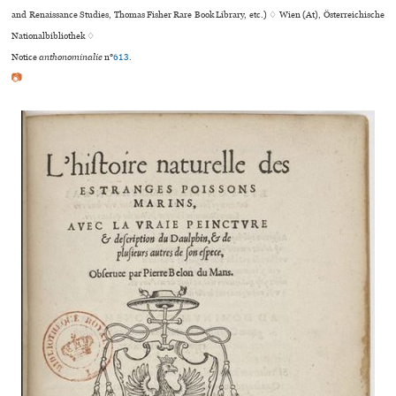
and Renaissance Studies, Thomas Fisher Rare Book Library, etc.) ♢ Wien (At), Österreichische
Nationalbibliothek ♢
Notice
anthonominalie
n°
613
.
📷