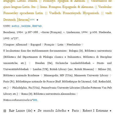
lengages. Latins. Italien. || Fransoys. Spagnol. & Aleman. || Vocabulario de
çinco lenguas Latin. Ita- || liana. Françesa. Espagnola. & Alemana. || Vocabular
Funsserley sprachenn Latin. || Vuellsch. Franczösysch. Hyspanisch. || vndt
Deutzsch. [fleuron]
●
USTC
USTC :
64511
,
343206
,
800763
.
Beaulieux, 1904 : p.387-388 , «Garon (François). ». Lindemann, 1994 : p.650. Niederehe,
1995 : n°257.
5 langues :
Allemand ♢
Espagnol ♢
Français ♢
Latin ♢
Néerlandais ♢
8 localisations dans des établissements documentaires : Bologna (It), Biblioteca uni­ver­si­ta­ria
(Biblioteca del Dipartimento di Filologia classica e Italianistica, Biblioteca di Discipline
umanistiche, etc.) ♢ Dresden (De), Sächsische Landesbibliothek – Staats- und
Universitätsbibliothek ♢ London (UK), British Library (anc. British Museum) ♢ Milano (It),
Biblioteca nazio­nale Braidense ♢ Minneapolis, MN (USA), Minnesota University Library ♢
Paris (Fr), Bibliothèque nationale de France (BnF, Bibliothèque de l’Arsenal, Coll. Rothschild,
etc.) ♢ Philadelphia, PA (USA), Pennsylvania University Libraries (Charles Patterson Van Pelt
Library, etc.) ♢ Roma (It), Biblioteca uni­ver­si­ta­ria Alessandrina ♢
Notice
anthonominalie
n°
301
.
▨
Baïf
Lazare (de)
●
De vasculis Libellus
●
Paris : Robert I Estienne
●