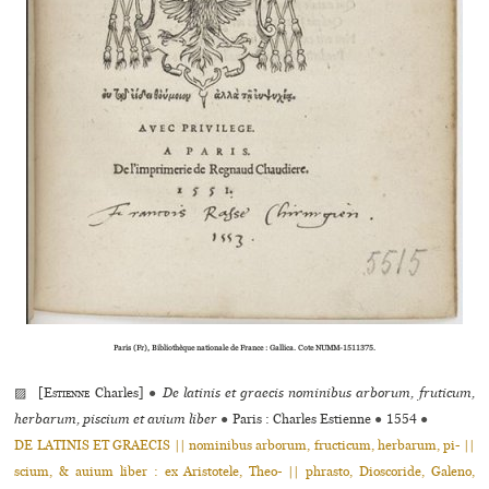
Paris (Fr), Bibliothèque natio­­nale de France : Gallica. Cote NUMM-1511375.
▨ [
Estienne
Charles]
●
De latinis et graecis nominibus arborum, fruticum,
herbarum, piscium et avium liber
●
Paris : Charles Estienne
●
1554
●
DE LATINIS ET GRAECIS || nominibus arborum, fructicum, herbarum, pi- ||
scium, & auium liber : ex Aristotele, Theo- || phrasto, Dioscoride, Galeno,