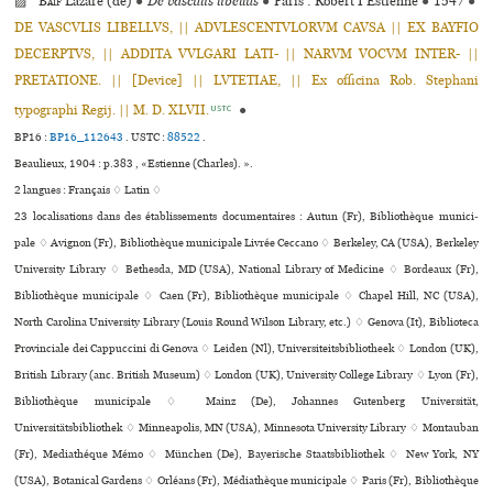
▨
Baïf
Lazare (de)
●
De vasculis libellus
●
Paris : Robert I Estienne
●
1547
●
DE VASCVLIS LIBELLVS, || ADVLESCENTVLORVM CAVSA || EX BAYFIO
DECERPTVS, || ADDITA VVLGARI LATI- || NARVM VOCVM INTER- ||
PRETATIONE. || [Device] || LVTETIAE, || Ex officina Rob. Stephani
typographi Regij. || M. D. XLVII.
●
USTC
BP16 :
BP16_112643
.
USTC :
88522
.
Beaulieux, 1904 : p.383 , «Estienne (Charles). ».
2 langues :
Français ♢
Latin ♢
23 localisations dans des établissements documentaires : Autun (Fr), Bibliothèque muni­ci­
pale ♢ Avignon (Fr), Bibliothèque muni­ci­pale Livrée Ceccano ♢ Berkeley, CA (USA), Berkeley
University Library ♢ Bethesda, MD (USA), National Library of Medicine ♢ Bordeaux (Fr),
Bibliothèque muni­ci­pale ♢ Caen (Fr), Bibliothèque muni­ci­pale ♢ Chapel Hill, NC (USA),
North Carolina University Library (Louis Round Wilson Library, etc.) ♢ Genova (It), Biblioteca
Provinciale dei Cappuccini di Genova ♢ Leiden (Nl), Universiteitsbibliotheek ♢ London (UK),
British Library (anc. British Museum) ♢ London (UK), University College Library ♢ Lyon (Fr),
Bibliothèque muni­ci­pale ♢ Mainz (De), Johannes Gutenberg Universität,
Universitätsbibliothek ♢ Minneapolis, MN (USA), Minnesota University Library ♢ Montauban
(Fr), Mediathéque Mémo ♢ München (De), Bayerische Staatsbibliothek ♢ New York, NY
(USA), Botanical Gardens ♢ Orléans (Fr), Médiathèque muni­ci­pale ♢ Paris (Fr), Bibliothèque