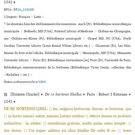
1541
●
BP16 :
BP16_110108
.
2 langues :
Français ♢
Latin ♢
7 localisations dans des établissements documentaires : Auch (Fr), Bibliothèque-musi­co­thè­que
muni­ci­pale ♢ Bethesda, MD (USA), National Library of Medicine ♢ Châlons-en-Champagne,
anc. Châlons-sur-Marne (Fr), Bibliothèque muni­ci­pale ♢ Chapel Hill, NC (USA), North
Carolina University Library (Louis Round Wilson Library, etc.) ♢ Chaumont (Fr), Les Silos,
Maison du livre et de l’affi­che, Bibliothèque muni­ci­pale ♢ Minneapolis, MN (USA), Minnesota
University Library ♢ Paris (Fr), Bibliothèque uni­ver­si­taire [ou] Paris (Fr), Université de Paris,
Bibliothèque inte­ru­ni­ver­si­taire de la Sorbonne (Bibliothèque Victor Cousin, collection dite
« Richelieu », etc.) ♢
Notice
anthonominalie
n°
1869
.
▨ [
Estienne
Charles]
●
De re hortensi libellus
●
Paris : Robert I Estienne
●
1545
●
DE RE HORTENSI LIBEL- || lus, uulgaria herbarum, florum, ac fruticum, qui
|| in hortis conseri solent, nomina Latinis uocibus || efferre docens ex probatis
authoribus : in adoles- || centulorum gratiam, multò quàm antea locuple- ||
tior factus. || Cui nuper additus est alius libellus De cultu & sa- || tione