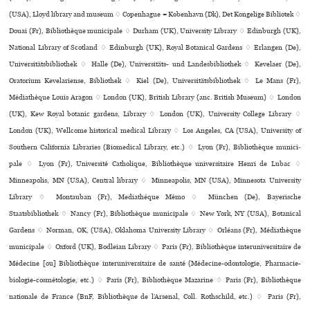
(USA), Lloyd library and museum ♢ Copenhague = København (Dk), Det Kongelige Bibliotek ♢
Douai (Fr), Bibliothèque muni­ci­pale ♢ Durham (UK), University Library ♢ Edinburgh (UK),
National Library of Scotland ♢ Edinburgh (UK), Royal Botanical Gardens ♢ Erlangen (De),
Universitätsbibliothek ♢ Halle (De), Universitäts- und Landesbibliothek ♢ Kevelaer (De),
Oratorium Kevelariense, Bibliothek ♢ Kiel (De), Universitätsbibliothek ♢ Le Mans (Fr),
Médiathèque Louis Aragon ♢ London (UK), British Library (anc. British Museum) ♢ London
(UK), Kew Royal botanic gardens, Library ♢ London (UK), University College Library ♢
London (UK), Wellcome his­to­ri­cal medi­cal Library ♢ Los Angeles, CA (USA), University of
Southern California Libraries (Biomedical Library, etc.) ♢ Lyon (Fr), Bibliothèque muni­ci­
pale ♢ Lyon (Fr), Université Catholique, Bibliothèque universitaire Henri de Lubac ♢
Minneapolis, MN (USA), Central library ♢ Minneapolis, MN (USA), Minnesota University
Library ♢ Montauban (Fr), Mediathéque Mémo ♢ München (De), Bayerische
Staatsbibliothek ♢ Nancy (Fr), Bibliothèque muni­ci­pale ♢ New York, NY (USA), Botanical
Gardens ♢ Norman, OK, (USA), Oklahoma University Library ♢ Orléans (Fr), Médiathèque
muni­ci­pale ♢ Oxford (UK), Bodleian Library ♢ Paris (Fr), Bibliothèque inte­ru­ni­ver­si­taire de
Médecine [ou] Bibliothèque inte­ru­ni­ver­si­taire de santé (Médecine-odon­to­lo­gie, Pharmacie-
bio­lo­gie-cos­mé­to­lo­gie, etc.) ♢ Paris (Fr), Bibliothèque Mazarine ♢ Paris (Fr), Bibliothèque
nationale de France (BnF, Bibliothèque de l’Arsenal, Coll. Rothschild, etc.) ♢ Paris (Fr),