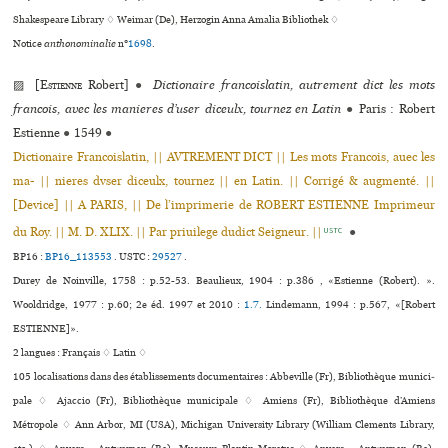
Shakespeare Library ♢ Weimar (De), Herzogin Anna Amalia Bibliothek ♢
Notice
anthonominalie
n°
1698
.
▨ [
Estienne
Robert]
●
Dictionaire francoislatin, autrement dict les mots
francois, avec les manieres d’user diceulx, tournez en Latin
●
Paris : Robert
Estienne
●
1549
●
Dictionaire Francoislatin, || AVTREMENT DICT || Les mots Francois, auec les
ma- || nieres dvser diceulx, tournez || en Latin. || Corrigé & augmenté. ||
[Device] || A PARIS, || De l’imprimerie de ROBERT ESTIENNE Imprimeur
du Roy. || M. D. XLIX. || Par priuilege dudict Seigneur. ||
●
USTC
BP16 :
BP16_113553
.
USTC :
29527
.
Durey de Noinville, 1758 : p.52-53. Beaulieux, 1904 : p.386 , «Estienne (Robert). ».
Wooldridge, 1977 : p.60; 2e éd. 1997 et 2010 :
1.7.
Lindemann, 1994 : p.567, «[Robert
ESTIENNE]».
2 langues :
Français ♢
Latin ♢
105 localisations dans des établissements documentaires : Abbeville (Fr), Bibliothèque muni­ci­
pale ♢ Ajaccio (Fr), Bibliothèque muni­ci­pale ♢ Amiens (Fr), Bibliothèque d’Amiens
Métropole ♢ Ann Arbor, MI (USA), Michigan University Library (William Clements Library,