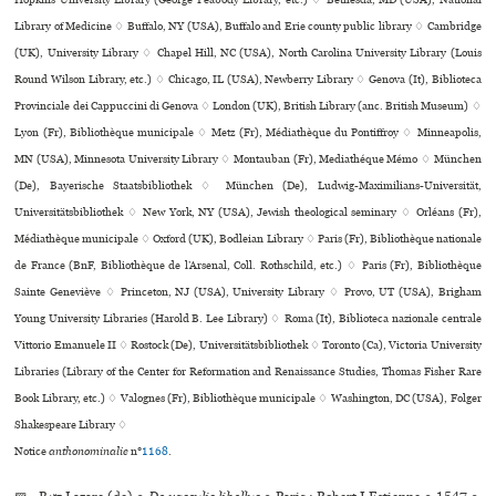
Hopkins University Library (George Peabody Library, etc.) ♢ Bethesda, MD (USA), National
Library of Medicine ♢ Buffalo, NY (USA), Buffalo and Erie county public library ♢ Cambridge
(UK), University Library ♢ Chapel Hill, NC (USA), North Carolina University Library (Louis
Round Wilson Library, etc.) ♢ Chicago, IL (USA), Newberry Library ♢ Genova (It), Biblioteca
Provinciale dei Cappuccini di Genova ♢ London (UK), British Library (anc. British Museum) ♢
Lyon (Fr), Bibliothèque muni­ci­pale ♢ Metz (Fr), Médiathèque du Pontiffroy ♢ Minneapolis,
MN (USA), Minnesota University Library ♢ Montauban (Fr), Mediathéque Mémo ♢ München
(De), Bayerische Staatsbibliothek ♢ München (De), Ludwig-Maximilians-Universität,
Universitätsbibliothek ♢ New York, NY (USA), Jewish theological seminary ♢ Orléans (Fr),
Médiathèque muni­ci­pale ♢ Oxford (UK), Bodleian Library ♢ Paris (Fr), Bibliothèque nationale
de France (BnF, Bibliothèque de l’Arsenal, Coll. Rothschild, etc.) ♢ Paris (Fr), Bibliothèque
Sainte Geneviève ♢ Princeton, NJ (USA), University Library ♢ Provo, UT (USA), Brigham
Young University Libraries (Harold B. Lee Library) ♢ Roma (It), Biblioteca nazio­nale cen­trale
Vittorio Emanuele II ♢ Rostock (De), Universitätsbibliothek ♢ Toronto (Ca), Victoria University
Libraries (Library of the Center for Reformation and Renaissance Studies, Thomas Fisher Rare
Book Library, etc.) ♢ Valognes (Fr), Bibliothèque muni­ci­pale ♢ Washington, DC (USA), Folger
Shakespeare Library ♢
Notice
anthonominalie
n°
1168
.