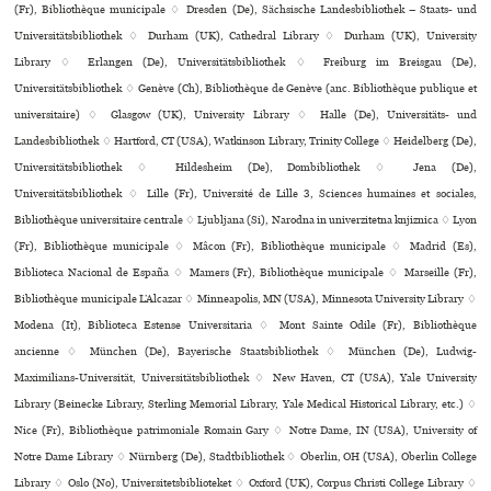
(Fr), Bibliothèque muni­ci­pale ♢ Dresden (De), Sächsische Landesbibliothek – Staats- und
Universitätsbibliothek ♢ Durham (UK), Cathedral Library ♢ Durham (UK), University
Library ♢ Erlangen (De), Universitätsbibliothek ♢ Freiburg im Breisgau (De),
Universitätsbibliothek ♢ Genève (Ch), Bibliothèque de Genève (anc. Bibliothèque publi­que et
uni­ver­si­taire) ♢ Glasgow (UK), University Library ♢ Halle (De), Universitäts- und
Landesbibliothek ♢ Hartford, CT (USA), Watkinson Library, Trinity College ♢ Heidelberg (De),
Universitätsbibliothek ♢ Hildesheim (De), Dombibliothek ♢ Jena (De),
Universitätsbibliothek ♢ Lille (Fr), Université de Lille 3, Sciences humaines et sociales,
Bibliothèque universitaire centrale ♢ Ljubljana (Si), Narodna in uni­ver­zi­tetna knjiz­nica ♢ Lyon
(Fr), Bibliothèque muni­ci­pale ♢ Mâcon (Fr), Bibliothèque muni­ci­pale ♢ Madrid (Es),
Biblioteca Nacional de España ♢ Mamers (Fr), Bibliothèque muni­ci­pale ♢ Marseille (Fr),
Bibliothèque muni­ci­pale L’Alcazar ♢ Minneapolis, MN (USA), Minnesota University Library ♢
Modena (It), Biblioteca Estense Universitaria ♢ Mont Sainte Odile (Fr), Bibliothèque
ancienne ♢ München (De), Bayerische Staatsbibliothek ♢ München (De), Ludwig-
Maximilians-Universität, Universitätsbibliothek ♢ New Haven, CT (USA), Yale University
Library (Beinecke Library, Sterling Memorial Library, Yale Medical Historical Library, etc.) ♢
Nice (Fr), Bibliothèque patri­mo­niale Romain Gary ♢ Notre Dame, IN (USA), University of
Notre Dame Library ♢ Nürnberg (De), Stadtbibliothek ♢ Oberlin, OH (USA), Oberlin College
Library ♢ Oslo (No), Universitetsbiblioteket ♢ Oxford (UK), Corpus Christi College Library ♢