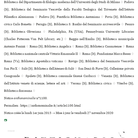
Biblioteca del Dipartimento di filologia moderna dell’Università degli Studi di Milano ♢ Padova
(It), Biblioteca del Seminario Vescovile della Facoltà Teologica del Triveneto dell’Istituto
Filosofico Aloisianum ♢ Padova (It), Pontificia Biblioteca Antoniana ♢ Pavia (It), Biblioteca
civica Carlo Bonetta ♢ Perugia (It), Biblioteca S. Basilio del Seminario arci­ves­co­vile ♢ Pesaro
(It), Biblioteca Oliveriana ♢ Philadelphia, PA (USA), Pennsylvania University Libraries
(Charles Patterson Van Pelt Library, etc.) ♢ Reggio nell’Emilia (It), Biblioteca muni­ci­pale
Antonio Panizzi ♢ Roma (It), Biblioteca Angelica ♢ Roma (It), Biblioteca Casanatense ♢ Roma
(It), Biblioteca nazio­nale cen­trale Vittorio Emanuele II ♢ Roma (It), Fundazione Marco Besso ♢
Roma (Va), Biblioteca Apostolica vaticana ♢ Rovigo (It), Biblioteca del Seminario Vescovile
San Pio X ♢ Salò (It), Biblioteca dell’Ateneo di Salò ♢ San Donà di Piave (It), Collezione privata
Casagrande ♢ Spoleto (It), Biblioteca comu­nale Giosuè Carducci ♢ Venezia (It), Biblioteca
dell’Istituto veneto di scienze, lettere ed arti ♢ Verona (It), Biblioteca civica ♢ Viterbo (It),
Biblioteca diocesana ♢
Notice
anthonominalie
n°1100.
Permalien : https://anthonominalie.fr/article1100.html
Notice créée le lundi 1er juin 2015 → Mise à jour le vendredi 27 novembre 2020
📷