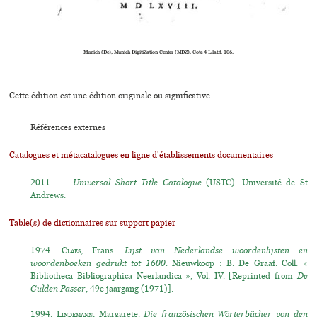
Munich (De), Munich DigitiZation Center (MDZ). Cote 4 L.lat.f. 106.
Cette édition est une édition originale ou significative.
Références externes
Catalogues et métacatalogues en ligne d'établissements documentaires
2011-.... .
Universal Short Title Catalogue
(USTC). Université de St
Andrews.
Table(s) de dictionnaires sur support papier
1974.
Claes
, Frans.
Lijst van Nederlandse woordenlijsten en
woordenboeken gedrukt tot 1600.
Nieuwkoop : B. De Graaf. Coll. «
Bibliotheca Bibliographica Neerlandica », Vol. IV. [Reprinted from
De
Gulden Passer
, 49e jaargang (1971)].
1994.
Lindemann
, Margarete.
Die französischen Wörterbücher von den