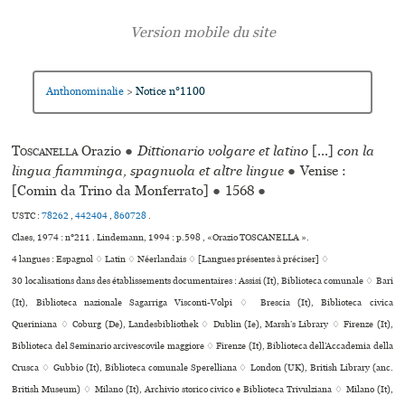
Anthonominalie
Notice n°1100
>
Toscanella
Orazio
●
Dittionario volgare et latino
[...]
con la
lingua fiamminga, spagnuola et altre lingue
●
Venise :
[Comin da Trino da Monferrato]
●
1568
●
USTC :
78262
,
442404
,
860728
.
Claes, 1974 : n°211 . Lindemann, 1994 : p.598 , «Orazio TOSCANELLA ».
4 langues :
Espagnol ♢
Latin ♢
Néerlandais ♢
[Langues présentes à préciser] ♢
30 localisations dans des établissements documentaires : Assisi (It), Biblioteca comunale ♢ Bari
(It), Biblioteca nazionale Sagarriga Visconti-Volpi ♢ Brescia (It), Biblioteca civica
Queriniana ♢ Coburg (De), Landesbibliothek ♢ Dublin (Ie), Marsh’s Library ♢ Firenze (It),
Biblioteca del Seminario arcivescovile maggiore ♢ Firenze (It), Biblioteca dell’Accademia della
Crusca ♢ Gubbio (It), Biblioteca comu­nale Sperelliana ♢ London (UK), British Library (anc.
British Museum) ♢ Milano (It), Archivio sto­rico civico e Biblioteca Trivulziana ♢ Milano (It),