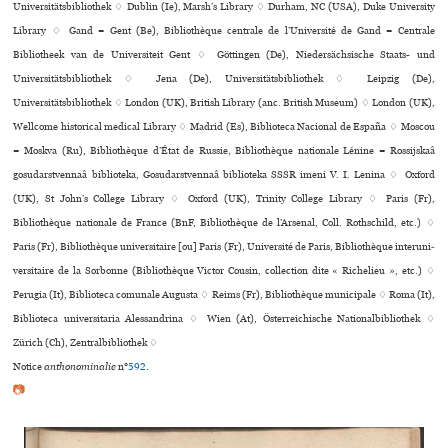
Universitätsbibliothek ♢ Dublin (Ie), Marsh’s Library ♢ Durham, NC (USA), Duke University
Library ♢ Gand = Gent (Be), Bibliothèque centrale de l’Université de Gand = Centrale
Bibliotheek van de Universiteit Gent ♢ Göttingen (De), Niedersächsische Staats- und
Universitätsbibliothek ♢ Jena (De), Universitätsbibliothek ♢ Leipzig (De),
Universitätsbibliothek ♢ London (UK), British Library (anc. British Museum) ♢ London (UK),
Wellcome his­to­ri­cal medi­cal Library ♢ Madrid (Es), Biblioteca Nacional de España ♢ Moscou
= Moskva (Ru), Bibliothèque d’État de Russie, Bibliothèque nationale Lénine = Rossijskaâ
gosudarstvennaâ biblioteka, Gosudarstvennaâ biblioteka SSSR imeni V. I. Lenina ♢ Oxford
(UK), St John’s College Library ♢ Oxford (UK), Trinity College Library ♢ Paris (Fr),
Bibliothèque nationale de France (BnF, Bibliothèque de l’Arsenal, Coll. Rothschild, etc.) ♢
Paris (Fr), Bibliothèque uni­ver­si­taire [ou] Paris (Fr), Université de Paris, Bibliothèque inte­ru­ni­
ver­si­taire de la Sorbonne (Bibliothèque Victor Cousin, collection dite « Richelieu », etc.) ♢
Perugia (It), Biblioteca comu­nale Augusta ♢ Reims (Fr), Bibliothèque muni­ci­pale ♢ Roma (It),
Biblioteca uni­ver­si­ta­ria Alessandrina ♢ Wien (At), Österreichische Nationalbibliothek ♢
Zürich (Ch), Zentralbibliothek ♢
Notice
anthonominalie
n°
592
.
📷