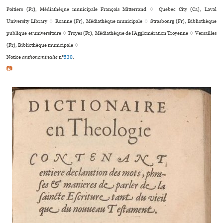
Poitiers (Fr), Médiathèque muni­ci­pale François Mitterrand ♢ Quebec City (Ca), Laval
University Library ♢ Roanne (Fr), Médiathèque muni­ci­pale ♢ Strasbourg (Fr), Bibliothèque
publi­que et uni­ver­si­taire ♢ Troyes (Fr), Médiathèque de l’Agglomération Troyenne ♢ Versailles
(Fr), Bibliothèque muni­ci­pale ♢
Notice
anthonominalie
n°
530
.
📷