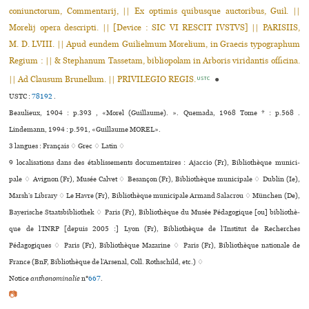
coniunctorum, Commentarij, || Ex optimis quibusque auctoribus, Guil. ||
Morelij opera descripti. || [Device : SIC VI RESCIT IVSTVS] || PARISIIS,
M. D. LVIII. || Apud eundem Guilielmum Morelium, in Graecis typographum
Regium : || & Stephanum Tassetam, bibliopolam in Arboris viridantis officina.
|| Ad Clausum Brunellum. || PRIVILEGIO REGIS.
●
USTC
USTC :
78192
.
Beaulieux, 1904 : p.393 , «Morel (Guillaume). ». Quemada, 1968 Tome * : p.568 .
Lindemann, 1994 : p.591, «Guillaume MOREL».
3 langues :
Français ♢
Grec ♢
Latin ♢
9 localisations dans des établissements documentaires : Ajaccio (Fr), Bibliothèque muni­ci­
pale ♢ Avignon (Fr), Musée Calvet ♢ Besançon (Fr), Bibliothèque muni­ci­pale ♢ Dublin (Ie),
Marsh’s Library ♢ Le Havre (Fr), Bibliothèque muni­ci­pale Armand Salacrou ♢ München (De),
Bayerische Staatsbibliothek ♢ Paris (Fr), Bibliothèque du Musée Pédagogique [ou] biblio­thè­
que de l’INRP [depuis 2005 :] Lyon (Fr), Bibliothèque de l’Institut de Recherches
Pédagogiques ♢ Paris (Fr), Bibliothèque Mazarine ♢ Paris (Fr), Bibliothèque nationale de
France (BnF, Bibliothèque de l’Arsenal, Coll. Rothschild, etc.) ♢
Notice
anthonominalie
n°
667
.
📷