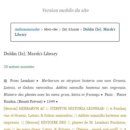
Anthonominalie
Dublin (Ie), Marsh’s
>
Mots-clés
>
(Ie) Irlande
>
Library
Dublin (Ie), Marsh’s Library
20 notices associées
▨
Fuchs
Leonhart
●
Herbarum ac stirpium historia una cum Graecis,
Latinis, et Galicis nominibus. Additis nonnullis hactenus non impressis.
Histoire des plantes avec les noms grecs, latins et francoys
●
Paris : Pierre
Haultin, (Benoît Prévost)
●
1549
●
[fleuron] HERBARVM AC || STIRPIVM HISTORIA LEONHAR- || ti Fuschsij
vna cũ Graecis, Latinis, & Galicis nominibus. || Additis nonnullis hactenus non
impressis. || [fleuron] HISTOIRE DES || plantes de M. Leonhart Fuschsius,
auec || les noms Grecs, Latins, & Frãcoys. || [Device : sword and quill] || A