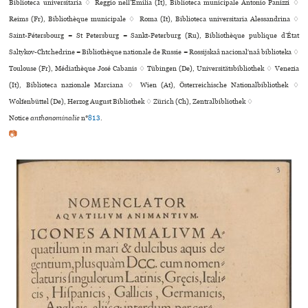
Biblioteca uni­ver­si­ta­ria ♢ Reggio nell’Emilia (It), Biblioteca muni­ci­pale Antonio Panizzi ♢
Reims (Fr), Bibliothèque muni­ci­pale ♢ Roma (It), Biblioteca uni­ver­si­ta­ria Alessandrina ♢
Saint-Pétersbourg = St Petersburg = Sankt-Peterburg (Ru), Bibliothèque publique d’État
Saltykov-Chtchedrine = Bibliothèque nationale de Russie = Rossijskaâ nacionalʹnaâ biblioteka ♢
Toulouse (Fr), Médiathèque José Cabanis ♢ Tübingen (De), Universitätsbibliothek ♢ Venezia
(It), Biblioteca nazio­nale Marciana ♢ Wien (At), Österreichische Nationalbibliothek ♢
Wolfenbüttel (De), Herzog August Bibliothek ♢ Zürich (Ch), Zentralbibliothek ♢
Notice
anthonominalie
n°
813
.
📷