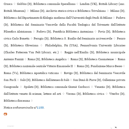
Crusca ♢ Gubbio (It), Biblioteca comu­nale Sperelliana ♢ London (UK), British Library (anc.
British Museum) ♢ Milano (It), Archivio sto­rico civico e Biblioteca Trivulziana ♢ Milano (It),
Biblioteca del Dipartimento di filologia moderna dell’Università degli Studi di Milano ♢ Padova
(It), Biblioteca del Seminario Vescovile della Facoltà Teologica del Triveneto dell’Istituto
Filosofico Aloisianum ♢ Padova (It), Pontificia Biblioteca Antoniana ♢ Pavia (It), Biblioteca
civica Carlo Bonetta ♢ Perugia (It), Biblioteca S. Basilio del Seminario arci­ves­co­vile ♢ Pesaro
(It), Biblioteca Oliveriana ♢ Philadelphia, PA (USA), Pennsylvania University Libraries
(Charles Patterson Van Pelt Library, etc.) ♢ Reggio nell’Emilia (It), Biblioteca muni­ci­pale
Antonio Panizzi ♢ Roma (It), Biblioteca Angelica ♢ Roma (It), Biblioteca Casanatense ♢ Roma
(It), Biblioteca nazio­nale cen­trale Vittorio Emanuele II ♢ Roma (It), Fundazione Marco Besso ♢
Roma (Va), Biblioteca Apostolica vaticana ♢ Rovigo (It), Biblioteca del Seminario Vescovile
San Pio X ♢ Salò (It), Biblioteca dell’Ateneo di Salò ♢ San Donà di Piave (It), Collezione privata
Casagrande ♢ Spoleto (It), Biblioteca comu­nale Giosuè Carducci ♢ Venezia (It), Biblioteca
dell’Istituto veneto di scienze, lettere ed arti ♢ Verona (It), Biblioteca civica ♢ Viterbo (It),
Biblioteca diocesana ♢
Notice
anthonominalie
n°
1100
.
📷