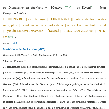
Lind94/USTC
BnF
▨
Dictionaire en theologie
●
[Genève]
ou [Lyon]
: Jean
Crespin
●
1560
●
DICTIONAIRE || en Theologie || CONTENANT || entiere declaration des
mots, phra- || ses & manieres de parler de la || saincte Escriture tant du vieil
|| que du nouueau Testament. || [Device] || CHEZ IEAN CRESPIN. || M. D.
LX.
●
USTC
USTC :
1288
.
Musée Virtuel des Dictionnaires (MVD).
Quemada, 1968 Tome * : p.568 . Lindemann, 1994 : p.560.
1 langue :
Français ♢
19 localisations dans des établissements documentaires : Beaune (Fr), Bibliothèque muni­ci­
pale ♢ Bordeaux (Fr), Bibliothèque muni­ci­pale ♢ Caen (Fr), Bibliothèque muni­ci­pale ♢
Carpentras (Fr), Bibliothèque muni­ci­pale Inguimbertine ♢ Dublin (Ie), Marsh’s Library ♢
Genève (Ch), Bibliothèque de Genève (anc. Bibliothèque publi­que et uni­ver­si­taire) ♢
Lausanne (Ch), Bibliothèque can­to­nale et uni­ver­si­taire ♢ Metz (Fr), Médiathèque du
Pontiffroy ♢ Oron (Ch), Château ♢ Oxford (UK), Bodleian Library ♢ Paris (Fr), Bibliothèque de
la société de l’histoire du protestantisme fran­çais ♢ Paris (Fr), Bibliothèque Mazarine ♢ Paris
(Fr), Bibliothèque nationale de France (BnF, Bibliothèque de l’Arsenal, Coll. Rothschild, etc.) ♢