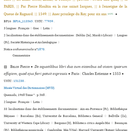
PARIS, || Par Pierre Haultin en la rue sainct Iacques, || à l’enseigne de la
Queue de Ragnard. || 1549. || Auec priuilege du Roy, pour six ans.
●
USTC
BP16 :
BP16_113565
.
USTC :
77959
.
3 langues :
Français ♢
Grec ♢
Latin ♢
2 localisations dans des établissements documentaires : Dublin (Ie), Marsh’s Library ♢ Langres
(Fr), Société Historique et Archéologique ♢
Notice
anthonominalie
n°
1870
.
Commentaire
▨
Belon
Pierre
●
De aquatilibus libri duo cum eiconibus ad vivam ipsorum
effigiem, quod ejus fieri potuit expressis
●
Paris : Charles Estienne
●
1553
●
USTC :
151230
.
Musée Virtuel des Dictionnaires (MVD).
Quemada, 1968 Tome * : p.568 .
2 langues :
Français ♢
Latin ♢
33 localisations dans des établissements documentaires : Aix-en-Provence (Fr), Bibliothèque
Méjanes ♢ Barcelona (Es), Universitat de Barcelona, Biblioteca General ♢ Bellville (Za),
University of Western Cape Library ♢ Bergamo (It), Biblioteca civica Angelo Mai ♢ Besançon
(Fr), Bibliothèque muni­ci­pale ♢ Cambridge, MA (USA), Harvard University (Botany Libraries