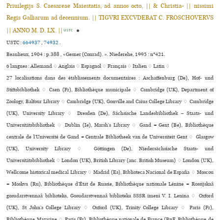
Priuilegijs S. Caesareae Maiestatis, ad annos octo, || & Christia- || nissimi
Regis Galliarum ad decennium. || TIGVRI EXCVDEBAT C. FROSCHOVERVS
|| ANNO M. D. LX. ||
●
USTC
USTC :
664937
,
74932
.
Beaulieux, 1904 : p.388 , «Gesner (Conrad). ». Niederehe, 1995 : n°421.
6 langues :
Allemand ♢
Anglais ♢
Espagnol ♢
Français ♢
Italien ♢
Latin ♢
27 localisations dans des établissements documentaires : Aschaffenburg (De), Hof- und
Stiftsbibliothek ♢ Caen (Fr), Bibliothèque muni­ci­pale ♢ Cambridge (UK), Department of
Zoology, Balfour Library ♢ Cambridge (UK), Gonville and Caius College Library ♢ Cambridge
(UK), University Library ♢ Dresden (De), Sächsische Landesbibliothek – Staats- und
Universitätsbibliothek ♢ Dublin (Ie), Marsh’s Library ♢ Gand = Gent (Be), Bibliothèque
centrale de l’Université de Gand = Centrale Bibliotheek van de Universiteit Gent ♢ Glasgow
(UK), University Library ♢ Göttingen (De), Niedersächsische Staats- und
Universitätsbibliothek ♢ London (UK), British Library (anc. British Museum) ♢ London (UK),
Wellcome his­to­ri­cal medi­cal Library ♢ Madrid (Es), Biblioteca Nacional de España ♢ Moscou
= Moskva (Ru), Bibliothèque d’État de Russie, Bibliothèque nationale Lénine = Rossijskaâ
gosudarstvennaâ biblioteka, Gosudarstvennaâ biblioteka SSSR imeni V. I. Lenina ♢ Oxford
(UK), St John’s College Library ♢ Oxford (UK), Trinity College Library ♢ Paris (Fr),
Bibliothèque Mazarine ♢ Paris (Fr), Bibliothèque nationale de France (BnF, Bibliothèque de