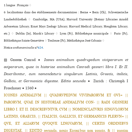
1 langue :
Français ♢
6 localisations dans des établissements documentaires : Berne = Bern (Ch), Schweizerische
Landesbibliothek ♢ Cambridge, MA (USA), Harvard University (Botany Libraries Arnold
Arboretum Library, Ernst Mayr Zoology Library, Harvard Medical Library, Houghton Library,
etc.) ♢ Dublin (Ie), Marsh’s Library ♢ Lyon (Fr), Bibliothèque muni­ci­pale ♢ Paris (Fr),
Bibliothèque Sainte Geneviève ♢ Toulouse (Fr), Médiathèque José Cabanis ♢
Notice
anthonominalie
n°
624
.
▨
Gessner
Conrad
●
Icones animalium quadrupedum viviparorum et
oviparorum, quae in historiae animalium Conradi gesneri libro I. Et II.
Describvntur, cum nomenclaturis singulorum Latinis, Graecis, italicis,
Gallicis, et Germanicis digestae. Editio secunda
●
Zurich : Christoph I
Froschauer
●
1560
●
ICONES ANIMALIVM || QVADRVPEDVM VIVIPARORVM ET OVI= ||
PARORVM, QVAE IN HISTORIAE ANIMALIVM CON- || RADI GESNERI
LIBRO I. ET II. DESCRIBVNTVR, CVM || NOMENCLATVRIS SINGVLORVM
LATINIS, GRAECIS, || ITALICIS, GALLICIS, ET GERMANICIS PLERVN= ||
QVE, ET ALIARVM QVOQVE LINGVARVM, || CERTIS ORDINIBVS
DIGESTAE. || EDITIO secunda, nouis Eiconibus non paucis, & || passim