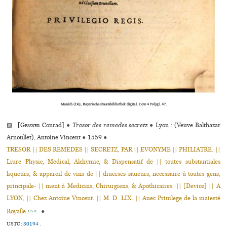
Munich (De), Bayerische Staatsbibliothek digi­­tal. Cote 4 Polygl. 47.
▨ [
Gessner
Conrad]
●
Tresor des remedes secretz
●
Lyon : (Veuve Balthazar
Arnoullet), Antoine Vincent
●
1559
●
TRESOR || DES REMEDES || SECRETZ, PAR || EVONYME || PHILIATRE. ||
Liure Physic, Medical, Alchymic, & Dispensatif de || toutes substantiales
liqueurs, & appareil de vins de || diuerses saueurs, necessaire à toutes gens,
principale- || ment à Medicins, Chirurgiens, & Apothicaires. || [Device] || A
LYON, || Chez Antoine Vincent. || M. D. LIX. || Auec Priuilege de la maiesté
Royalle.
●
USTC
USTC :
30194
.