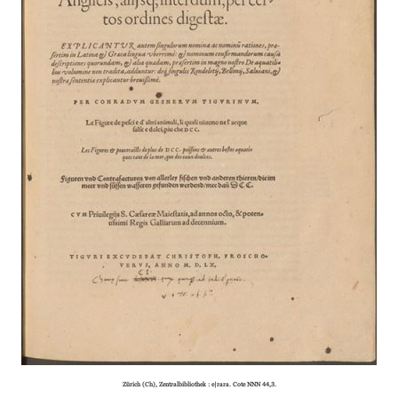
Zürich (Ch), Zentralbibliothek : e|rara. Cote NNN 44,3.