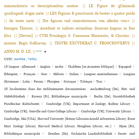
nomenclaturis ac descriptionibus auctior. || LE Figure de gl’Animali
quadrupedi d’ogni sorte. || LES Figures & pourtraictz de bestes a quatre piedz
|| de toute sorte. || Die figuren vnd contrafacturen von allerley vier= ||
füssigen Thieren. || Accedunt et indices secundum diuersas linguas in fine
libri. || [Device] || CVM Priuilegijs S. Caesareae Maiestatis, & Christia- ||
nissimi Regis Galliarum. || TIGVRI EXCVDEBAT C. FROSCHOVERVS ||
ANNO M. D. LX. ||
●
USTC
USTC :
664936
,
74931
.
18 langues :
Allemand ♢
Anglais ♢
Arabe ♢
Chaldéen [ou Araméen biblique] ♢
Espagnol ♢
Éthiopien ♢
Français ♢
Grec ♢
Hébreu ♢
Italien ♢
Langues amérindiennes ♢
Langues
illyriennes ♢
Latin ♢
Persan ♢
Phrygien ♢
Syriaque ♢
Tchèque ♢
Turc ♢
28 localisations dans des établissements documentaires : Aschaffenburg (De), Hof- und
Stiftsbibliothek ♢ Bayeux (Fr), Bibliothèque muni­ci­pale ♢ Berlin (De), Staatsbibliothek
Preußischer Kulturbesitz ♢ Cambridge (UK), Department of Zoology, Balfour Library ♢
Cambridge (UK), Gonville and Caius College Library ♢ Cambridge (UK), University Library ♢
Cambridge, MA (USA), Harvard University (Botany Libraries Arnold Arboretum Library, Ernst
Mayr Zoology Library, Harvard Medical Library, Houghton Library, etc.) ♢ Dijon (Fr),
Bibliothèque muni­ci­pale ♢ Dresden (De), Sächsische Landesbibliothek – Staats- und