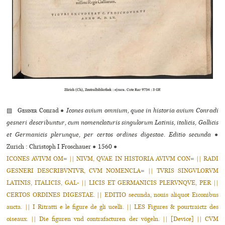
Zürich (Ch), Zentralbibliothek : e|rara. Cote Rar 9734 : 3 GF.
▨
Gessner
Conrad
●
Icones avium omnium, quae in historia avium Conradi
gesneri describuntur, cum nomenclaturis singulorum Latinis, italicis, Gallicis
et Germanicis plerunque, per certos ordines digestae. Editio secunda
●
Zurich : Christoph I Froschauer
●
1560
●
ICONES AVIVM OM= || NIVM, QVAE IN HISTORIA AVIVM CON= || RADI
GESNERI DESCRIBVNTVR, CVM NOMENCLA= || TVRIS SINGVLORVM
LATINIS, ITALICIS, GAL- || LICIS ET GERMANICIS PLERVNQVE, PER ||
CERTOS ORDINES DIGESTAE. || EDITIO secunda, nouis aliquot Eiconibus
aucta. || I Ritratti e le figure de gli ucelli. || LES Figures & pourtraictz des
oiseaux. || Die figuren vnd contrafacturen der vögeln. || [Device] || CVM