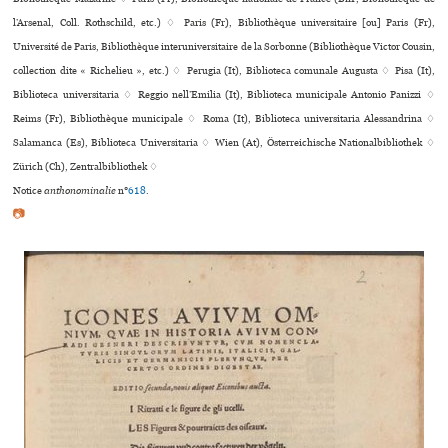
l’Arsenal, Coll. Rothschild, etc.) ♢ Paris (Fr), Bibliothèque uni­ver­si­taire [ou] Paris (Fr),
Université de Paris, Bibliothèque inte­ru­ni­ver­si­taire de la Sorbonne (Bibliothèque Victor Cousin,
collection dite « Richelieu », etc.) ♢ Perugia (It), Biblioteca comu­nale Augusta ♢ Pisa (It),
Biblioteca uni­ver­si­ta­ria ♢ Reggio nell’Emilia (It), Biblioteca muni­ci­pale Antonio Panizzi ♢
Reims (Fr), Bibliothèque muni­ci­pale ♢ Roma (It), Biblioteca uni­ver­si­ta­ria Alessandrina ♢
Salamanca (Es), Biblioteca Universitaria ♢ Wien (At), Österreichische Nationalbibliothek ♢
Zürich (Ch), Zentralbibliothek ♢
Notice
anthonominalie
n°
618
.
📷