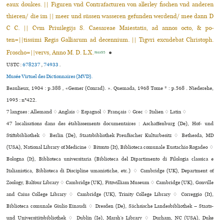
eaux doulces. || Figuren vnd Contrafacturen von allerley fischen vnd an­deren
thieren/ die im || meer und süssen wasseren gefunden werdend/ mee dann D
C C. || Cvm Priuilegijs S. Caesareae Maiestatis, ad annos octo, & po­
ten=||tissimi Regis Galliarum ad decennium. || Tigvri excudebat Christoph.
Froscho=||vervs, Anno M. D. L.X.
●
Niede95
USTC :
678237
,
74933
.
Musée Virtuel des Dictionnaires (MVD).
Beaulieux, 1904 : p.388 , «Gesner (Conrad). ». Quemada, 1968 Tome * : p.568 . Niederehe,
1995 : n°422.
7 langues :
Allemand ♢
Anglais ♢
Espagnol ♢
Français ♢
Grec ♢
Italien ♢
Latin ♢
47 localisations dans des établissements documentaires : Aschaffenburg (De), Hof- und
Stiftsbibliothek ♢ Berlin (De), Staatsbibliothek Preußischer Kulturbesitz ♢ Bethesda, MD
(USA), National Library of Medicine ♢ Bitonto (It), Biblioteca comunale Eustachio Rogadeo ♢
Bologna (It), Biblioteca uni­ver­si­ta­ria (Biblioteca del Dipartimento di Filologia classica e
Italianistica, Biblioteca di Discipline umanistiche, etc.) ♢ Cambridge (UK), Department of
Zoology, Balfour Library ♢ Cambridge (UK), Fitzwilliam Museum ♢ Cambridge (UK), Gonville
and Caius College Library ♢ Cambridge (UK), Trinity College Library ♢ Correggio (It),
Biblioteca comu­nale Giulio Einaudi ♢ Dresden (De), Sächsische Landesbibliothek – Staats-
und Universitätsbibliothek ♢ Dublin (Ie), Marsh’s Library ♢ Durham, NC (USA), Duke