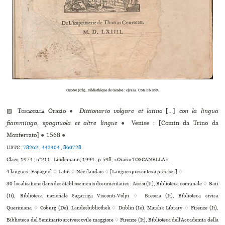
Genève (Ch), Bibliothèque de Genève : e|rara. Cote Bb 359.
▨
Toscanella
Orazio
●
Dittionario volgare et latino
[...]
con la lingua
fiamminga, spagnuola et altre lingue
●
Venise : [Comin da Trino da
Monferrato]
●
1568
●
USTC :
78262
,
442404
,
860728
.
Claes, 1974 : n°211 . Lindemann, 1994 : p.598, «Orazio TOSCANELLA».
4 langues :
Espagnol ♢
Latin ♢
Néerlandais ♢
[Langues présentes à préciser] ♢
30 localisations dans des établissements documentaires : Assisi (It), Biblioteca comunale ♢ Bari
(It), Biblioteca nazionale Sagarriga Visconti-Volpi ♢ Brescia (It), Biblioteca civica
Queriniana ♢ Coburg (De), Landesbibliothek ♢ Dublin (Ie), Marsh’s Library ♢ Firenze (It),
Biblioteca del Seminario arcivescovile maggiore ♢ Firenze (It), Biblioteca dell’Accademia della