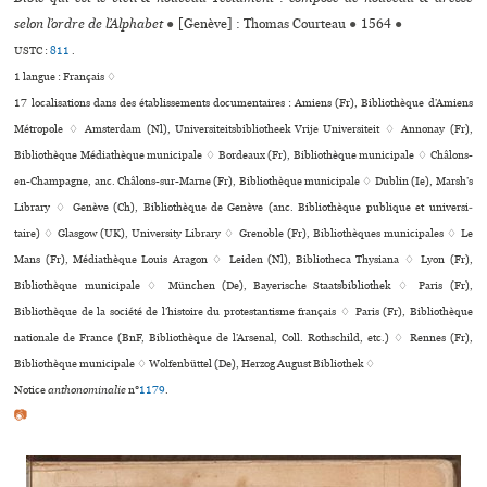
selon l’ordre de l’Alphabet
●
[Genève] : Thomas Courteau
●
1564
●
USTC :
811
.
1 langue :
Français ♢
17 localisations dans des établissements documentaires : Amiens (Fr), Bibliothèque d’Amiens
Métropole ♢ Amsterdam (Nl), Universiteitsbibliotheek Vrije Universiteit ♢ Annonay (Fr),
Bibliothèque Médiathèque municipale ♢ Bordeaux (Fr), Bibliothèque muni­ci­pale ♢ Châlons-
en-Champagne, anc. Châlons-sur-Marne (Fr), Bibliothèque muni­ci­pale ♢ Dublin (Ie), Marsh’s
Library ♢ Genève (Ch), Bibliothèque de Genève (anc. Bibliothèque publi­que et uni­ver­si­
taire) ♢ Glasgow (UK), University Library ♢ Grenoble (Fr), Bibliothèques muni­ci­pa­les ♢ Le
Mans (Fr), Médiathèque Louis Aragon ♢ Leiden (Nl), Bibliotheca Thysiana ♢ Lyon (Fr),
Bibliothèque muni­ci­pale ♢ München (De), Bayerische Staatsbibliothek ♢ Paris (Fr),
Bibliothèque de la société de l’histoire du protestantisme fran­çais ♢ Paris (Fr), Bibliothèque
nationale de France (BnF, Bibliothèque de l’Arsenal, Coll. Rothschild, etc.) ♢ Rennes (Fr),
Bibliothèque muni­ci­pale ♢ Wolfenbüttel (De), Herzog August Bibliothek ♢
Notice
anthonominalie
n°
1179
.
📷