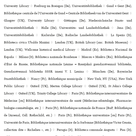
University Library ♢ Freiburg im Breisgau (De), Universitätsbibliothek ♢ Gand = Gent (Be),
Bibliothèque centrale de l’Université de Gand = Centrale Bibliotheek van de Universiteit Gent ♢
Glasgow (UK), University Library ♢ Göttingen (De), Niedersächsische Staats- und
Universitätsbibliothek ♢ Halle (De), Universitäts- und Landesbibliothek ♢ Jena (De),
Universitätsbibliothek ♢ Karlsruhe (De), Badische Landesbibliothek ♢ La Spezia (It),
Biblioteca civica Ubaldo Mazzini ♢ London (UK), British Library (anc. British Museum) ♢
London (UK), Wellcome his­to­ri­cal medi­cal Library ♢ Madrid (Es), Biblioteca Nacional de
España ♢ Milano (It), Biblioteca nazio­nale Braidense ♢ Moscou = Moskva (Ru), Bibliothèque
d’État de Russie, Bibliothèque nationale Lénine = Rossijskaâ gosudarstvennaâ biblioteka,
Gosudarstvennaâ biblioteka SSSR imeni V. I. Lenina ♢ München (De), Bayerische
Staatsbibliothek ♢ Nancy (Fr), Bibliothèque muni­ci­pale ♢ New York, NY (USA), New York
Public Library ♢ Oxford (UK), Merton College Library ♢ Oxford (UK), St John’s College
Library ♢ Oxford (UK), Trinity College Library ♢ Paris (Fr), Bibliothèque inte­ru­ni­ver­si­taire de
Médecine [ou] Bibliothèque inte­ru­ni­ver­si­taire de santé (Médecine-odon­to­lo­gie, Pharmacie-
bio­lo­gie-cos­mé­to­lo­gie, etc.) ♢ Paris (Fr), Bibliothèque nationale de France (BnF, Bibliothèque
de l’Arsenal, Coll. Rothschild, etc.) ♢ Paris (Fr), Bibliothèque uni­ver­si­taire [ou] Paris (Fr),
Université de Paris, Bibliothèque inte­ru­ni­ver­si­taire de la Sorbonne (Bibliothèque Victor Cousin,
collection dite « Richelieu », etc.) ♢ Perugia (It), Biblioteca comu­nale Augusta ♢ Pisa (It),