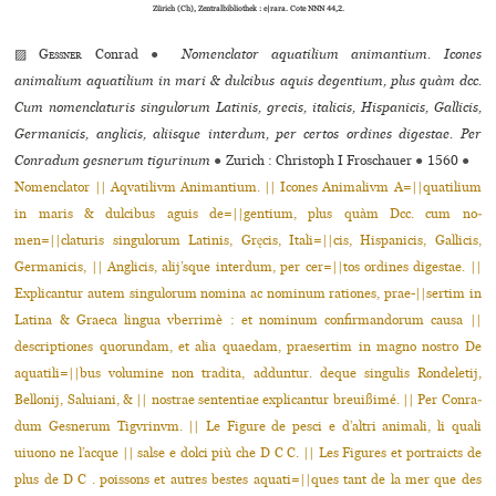
Zürich (Ch), Zentralbibliothek : e|rara. Cote NNN 44,2.
▨
Gessner
Conrad
●
Nomenclator aquatilium animantium. Icones
animalium aquatilium in mari & dulcibus aquis degentium, plus quàm dcc.
Cum nomenclaturis singulorum Latinis, grecis, italicis, Hispanicis, Gallicis,
Germanicis, anglicis, aliisque interdum, per certos ordines digestae. Per
Conradum gesnerum tigurinum
●
Zurich : Christoph I Froschauer
●
1560
●
Nomenclator || Aqvatilivm Animantium. || Icones Animalivm A=||quatilium
in maris & dulcibus aguis de=||gentium, plus quàm Dcc. cum no­
men=||claturis singulorum Latinis, Gręcis, Itali=||cis, Hispanicis, Gallicis,
Germanicis, || Anglicis, alij’sque interdum, per cer=||tos ordines digestae. ||
Explicantur autem singulorum nomina ac nominum rationes, prae-||sertim in
Latina & Graeca lingua vberrimè : et nominum confirmandorum causa ||
descriptiones quorundam, et alia quaedam, praesertim in magno nostro De
aquatili=||bus volumine non tradita, adduntur. deque singulis Rondeletij,
Bellonij, Saluiani, & || nostrae sententiae explicantur breuißimé. || Per Conra­
dum Gesnerum Tigvrinvm. || Le Figure de pesci e d’altri animali, li quali
uiuono ne l’acque || salse e dolci più che D C C. || Les Figures et portraicts de
plus de D C . poissons et autres bestes aquati=||ques tant de la mer que des