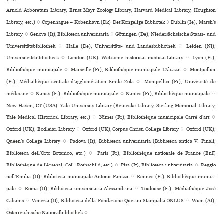
Arnold Arboretum Library, Ernst Mayr Zoology Library, Harvard Medical Library, Houghton
Library, etc.) ♢ Copenhague = København (Dk), Det Kongelige Bibliotek ♢ Dublin (Ie), Marsh’s
Library ♢ Genova (It), Biblioteca uni­ver­si­ta­ria ♢ Göttingen (De), Niedersächsische Staats- und
Universitätsbibliothek ♢ Halle (De), Universitäts- und Landesbibliothek ♢ Leiden (Nl),
Universiteitsbibliotheek ♢ London (UK), Wellcome his­to­ri­cal medi­cal Library ♢ Lyon (Fr),
Bibliothèque muni­ci­pale ♢ Marseille (Fr), Bibliothèque muni­ci­pale L’Alcazar ♢ Montpellier
(Fr), Médiathèque cen­trale d’agglo­mé­ra­tion Emile Zola ♢ Montpellier (Fr), Université de
méde­cine ♢ Nancy (Fr), Bibliothèque muni­ci­pale ♢ Nantes (Fr), Bibliothèque muni­ci­pale ♢
New Haven, CT (USA), Yale University Library (Beinecke Library, Sterling Memorial Library,
Yale Medical Historical Library, etc.) ♢ Nîmes (Fr), Bibliothèque muni­ci­pale Carré d’art ♢
Oxford (UK), Bodleian Library ♢ Oxford (UK), Corpus Christi College Library ♢ Oxford (UK),
Queen’s College Library ♢ Padova (It), Biblioteca uni­ver­si­ta­ria (Biblioteca antica V. Pinali,
Biblioteca dell’Orto Botanico, etc.) ♢ Paris (Fr), Bibliothèque nationale de France (BnF,
Bibliothèque de l’Arsenal, Coll. Rothschild, etc.) ♢ Pisa (It), Biblioteca uni­ver­si­ta­ria ♢ Reggio
nell’Emilia (It), Biblioteca muni­ci­pale Antonio Panizzi ♢ Rennes (Fr), Bibliothèque muni­ci­
pale ♢ Roma (It), Biblioteca uni­ver­si­ta­ria Alessandrina ♢ Toulouse (Fr), Médiathèque José
Cabanis ♢ Venezia (It), Biblioteca della Fondazione Querini Stampalia ONLUS ♢ Wien (At),
Österreichische Nationalbibliothek ♢