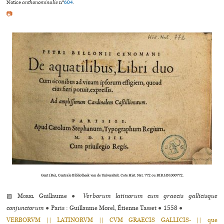
Notice
anthonominalie
n°
604
.
📷
Gent (Be), Centrale Bibliotheek van de Universiteit. Cote Hist. Nat. 772 ou BIB.HN.000772.
▨
Morel
Guillaume
●
Verborum latinorum cum graecis gallicisque
conjunctorum
●
Paris : Guillaume Morel, Étienne Tasset
●
1558
●
VERBORVM || LATINORVM || CVM GRAECIS GALLICIS- || que