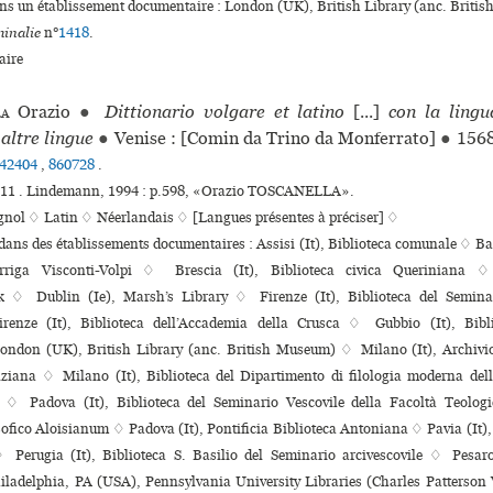
ans un établissement documentaire : London (UK), British Library (anc. Brit
inalie
n°
1418
.
ire
la
Orazio
●
Dittionario volgare et latino
[...]
con la ling
altre lingue
●
Venise : [Comin da Trino da Monferrato]
●
156
42404
,
860728
.
°211 . Lindemann, 1994 : p.598, «Orazio TOSCANELLA».
gnol ♢
Latin ♢
Néerlandais ♢
[Langues présentes à préciser] ♢
 dans des établissements documentaires : Assisi (It), Biblioteca comunale ♢ Bari
rriga Visconti-Volpi ♢ Brescia (It), Biblioteca civica Queriniana
k ♢ Dublin (Ie), Marsh’s Library ♢ Firenze (It), Biblioteca del Seminar
enze (It), Biblioteca dell’Accademia della Crusca ♢ Gubbio (It), Bibli
ondon (UK), British Library (anc. British Museum) ♢ Milano (It), Archivio s
lziana ♢ Milano (It), Biblioteca del Dipartimento di filologia moderna dell
 ♢ Padova (It), Biblioteca del Seminario Vescovile della Facoltà Teologi
osofico Aloisianum ♢ Padova (It), Pontificia Biblioteca Antoniana ♢ Pavia (It),
Perugia (It), Biblioteca S. Basilio del Seminario arci­ves­co­vile ♢ Pesaro
ladelphia, PA (USA), Pennsylvania University Libraries (Charles Patterson 