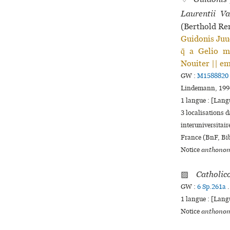
Laurentii Va
(Berthold Re
Guidonis Juuẽ
q̃ a Gelio m
Nouiter || em
GW :
M1588820
Lindemann, 199
1 langue :
[Langu
3 localisations 
inte­ru­ni­ver­s
France (BnF, Bib
Notice
anthonom
▨
Catholico
GW :
6 Sp.261a
.
1 langue :
[Langu
Notice
anthonom