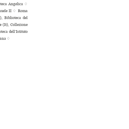
ioteca Angelica ♢
anuele II ♢ Roma
, Biblioteca del
 (It), Collezione
eca dell’Istituto
esana ♢