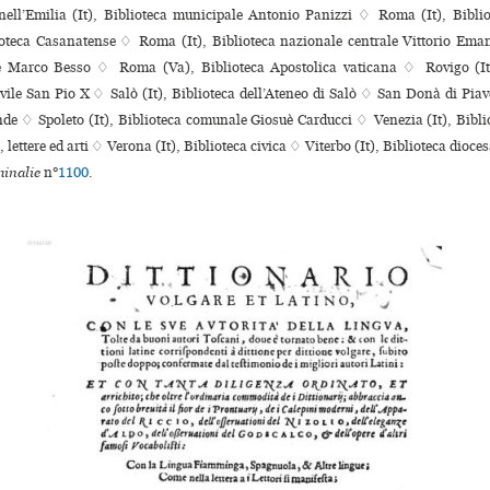
ell’Emilia (It), Biblioteca muni­ci­pale Antonio Panizzi ♢ Roma (It), Bibl
ioteca Casanatense ♢ Roma (It), Biblioteca nazio­nale cen­trale Vittorio Em
e Marco Besso ♢ Roma (Va), Biblioteca Apostolica vaticana ♢ Rovigo (It)
ile San Pio X ♢ Salò (It), Biblioteca dell’Ateneo di Salò ♢ San Donà di Piave
de ♢ Spoleto (It), Biblioteca comu­nale Giosuè Carducci ♢ Venezia (It), Bibliot
, lettere ed arti ♢ Verona (It), Biblioteca civica ♢ Viterbo (It), Biblioteca dioc
inalie
n°
1100
.