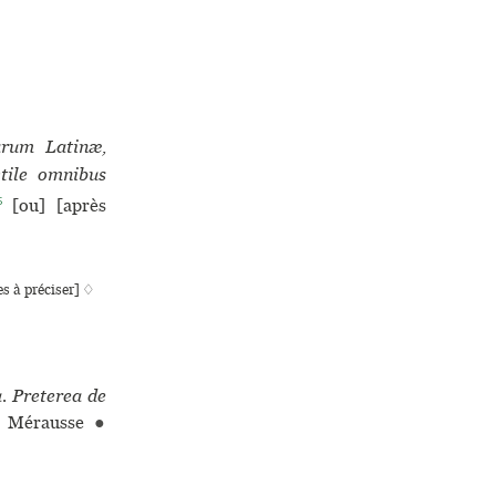
arum Latinæ,
vtile omnibus
5
[ou] [après
s à préciser] ♢
. Preterea de
n Mérausse
●