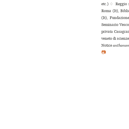
etc.) ♢ Reggio n
Roma (It), Bibl
(It), Fundazion
Seminario Vescov
privata Casagran
veneto di scienze
Notice
anthonom
📷