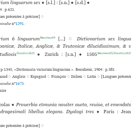
rium linguarum sex
●
[s.l.] : [s.n.]
●
[s.d.]
●
 : p.621.
es présentes à préciser] ♢
inalie
n°
1291
.
Beaulieux04
arium 6 linguarum
[...] ♢
Dictionarium sex lingu
panicæ, Italicæ, Anglicæ, & Teutonicæ dilucidissimum, & 
Draudius1625
Beaulieux05/Draudius162
udiosis
●
Zurich : [s.n.]
●
1505
 p.1345, «Dictionaria variarum linguarum ». Beaulieux, 1904 : p.381 .
mand ♢
Anglais ♢
Espagnol ♢
Français ♢
Italien ♢
Latin ♢
[Langues présente
inalie
n°
1675
.
ire
colas
●
Prouerbia cōmunia nouiter aucta, reuisa, et emendata
ragesimali libellus elegans. Dyalogi tres
●
Paris : Jea
es présentes à préciser] ♢