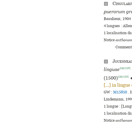
▨
Cingulari
puerorum gra
Beaulieux, 1904 
4 langues :
Alle
1 localisation d
Notice
anthonom
Commenta
▨
Jouennea
GW/ISTC
linguae
GW/ISTC
(1500)
[...] in lingue
GW :
M15850
.
I
Lindemann, 199
1 langue :
[Langu
1 localisation d
Notice
anthonom