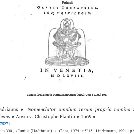
Munich (De), Munich DigitiZation Center (MDZ). Cote 4 L.lat.f. 106.
drianus
●
Nomenclator omnium rerum propria nomina va
icans
●
Anvers : Christophe Plantin
●
1569
●
78271
.
: p.390 , «Junius (Hadrianus). ». Claes, 1974 : n°215 . Lindemann, 1994 : 