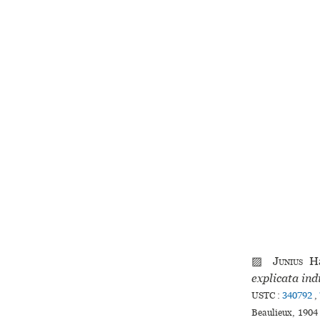
▨
Junius
Ha
explicata ind
USTC :
340792
,
Beaulieux, 1904 