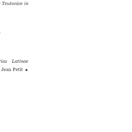
 Teutonice in
♢
tias Latinae
 Jean Petit
●