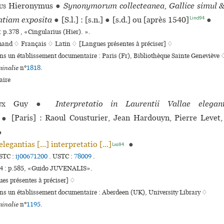
us
Hieronymus
●
Synonymorum collecteanea, Gallice simul &
Lind94
tiam exposita
●
[S.l.] : [s.n.]
●
[s.d.] ou [après 1540]
●
: p.378 , «Cingularius (Hier). ».
mand ♢
Français ♢
Latin ♢
[Langues présentes à préciser] ♢
ans un établissement documentaire : Paris (Fr), Bibliothèque Sainte Geneviève 
inalie
n°
1818
.
ire
ux
Guy
●
Interpretatio in Laurentii Vallae ele­gan­
●
[Paris] : Raoul Cousturier, Jean Hardouyn, Pierre Levet,
●
 elegantias [...] interpretatio [...]
●
Lind94
STC :
ij00671200
.
USTC :
78009
.
4 : p.585, «Guido JUVENALIS».
es présentes à préciser] ♢
ans un établissement documentaire : Aberdeen (UK), University Library ♢
inalie
n°
1195
.