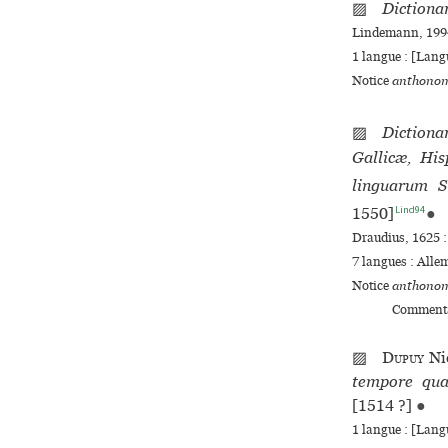
▨
Dictiona
Lindemann, 1994
1 langue :
[Langu
Notice
anthonom
▨
Diction
Gallicæ, His
linguarum St
Lind94
1550]
●
Draudius, 1625 :
7 langues :
Alle
Notice
anthonom
Commenta
▨
Dupuy
Ni
tempore quad
[1514 ?]
●
1 langue :
[Langu