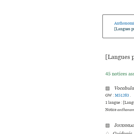
Anthonomi
[Langues pr
[Langues p
45 notices as
▨
Vocabula
GW :
M51283
.
1 langue :
[Langu
Notice
anthonom
▨
Jouennea
♢
Guidonis 