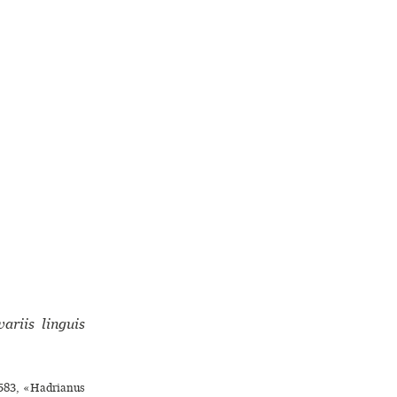
riis linguis
p.583, «Hadrianus