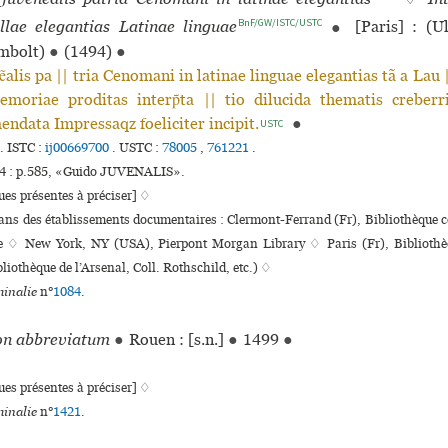
BnF/GW/ISTC/USTC
llae ele­gan­tias Latinae linguae
●
[Paris] : (Ul
mbolt)
●
(1494)
●
alis pa || tria Cenomani in latinae linguae elegantias tã a Lau |
emoriae proditas interp̃ta || tio dilucida thematis creberr
endata Impressaqz foeliciter incipit.
●
USTC
.
ISTC :
ij00669700
.
USTC :
78005
,
761221
.
4 : p.585, «Guido JUVENALIS».
es présentes à préciser] ♢
dans des établissements documentaires : Clermont-Ferrand (Fr), Bibliothèque co
i­taire ♢ New York, NY (USA), Pierpont Morgan Library ♢ Paris (Fr), Biblioth
liothèque de l’Arsenal, Coll. Rothschild, etc.) ♢
inalie
n°
1084
.
n abbre­via­tum
●
Rouen : [s.n.]
●
1499
●
es présentes à préciser] ♢
inalie
n°
1421
.