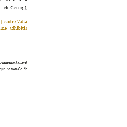
rich Gering),
| rentio Valla
ime adhibitis
m­mu­nau­taire et
èque nationale de