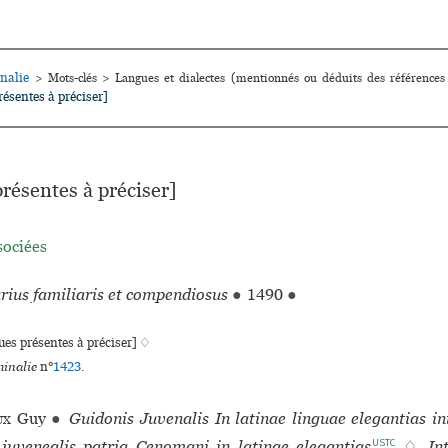
nalie
>
Mots-clés
>
Langues et dialectes (mentionnés ou déduits des références
ésentes à préciser]
résentes à préciser]
sociées
rius familiaris et compendiosus
●
1490
●
es présentes à préciser] ♢
inalie
n°
1423
.
ux
Guy
●
Guidonis Juvenalis In latinae linguae elegantias in
USTC
juvenealis patria Cenomani in latinae elegantias
♢
In