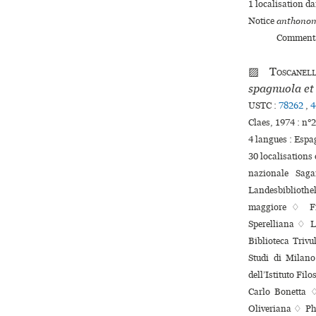
1 localisation d
Notice
anthonom
Commenta
▨
Toscanel
spagnuola et 
USTC :
78262
,
4
Claes, 1974 : n
4 langues :
Espa
30 localisations
nazionale Saga
Landesbibliothe
maggiore ♢ Fir
Sperelliana ♢ L
Biblioteca Trivu
Studi di Milano
dell’Istituto Fil
Carlo Bonetta ♢ 
Oliveriana ♢ Phi