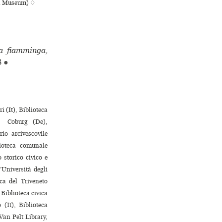
ish Museum) ♢
ua fiamminga,
8
●
 (It), Biblioteca
 ♢ Coburg (De),
io arcivescovile
oteca comu­nale
to­rico civico e
’Università degli
ca del Triveneto
 Biblioteca civica
 (It), Biblioteca
Van Pelt Library,