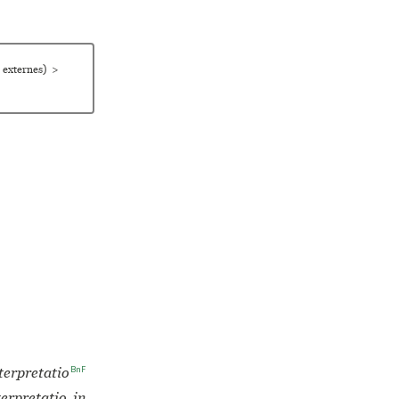
 externes)
>
BnF
terpretatio
terpretatio in