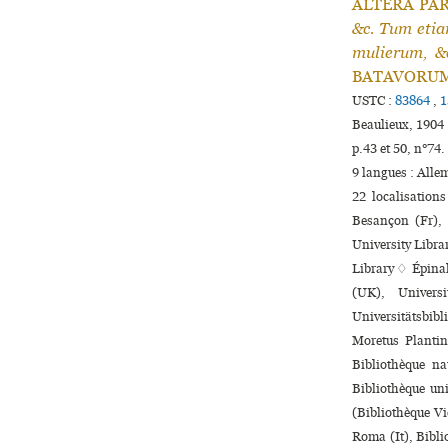
ALTERA PARS
&c. Tum eti
mulierum, &
BATAVORUM, 
USTC :
83864
,
1
Beaulieux, 1904 
p.43 et 50, n°74.
9 langues :
Alle
22 localisation
Besançon (Fr), 
University Libra
Library ♢ Épinal
(UK), Univers
Universitätsbibl
Moretus Plantin
Bibliothèque na
Bibliothèque uni­
(Bibliothèque Vi
Roma (It), Bibli