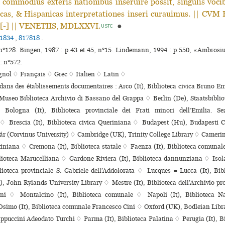
om­mo­dius exte­ris natio­ni­bus inse­ruire possit, sin­gu­lis voci­
licas, & Hispanicas inter­pre­ta­tio­nes inseri curaui­mus. || CV
|| [-] || VENETIIS, MDLXXVI.
●
USTC
1834
,
817818
.
 n°128. Bingen, 1987 : p.43 et 45, n°15. Lindemann, 1994 : p.550, «Ambro
: n°572.
gnol ♢
Français ♢
Grec ♢
Italien ♢
Latin ♢
 dans des établissements documentaires : Arco (It), Biblioteca civica Bruno
 Museo Biblioteca Archivio di Bassano del Grappa ♢ Berlin (De), Staatsbibli
Bologna (It), Biblioteca pro­vin­ciale dei Frati minori dell’Emilia. Se
 ♢ Brescia (It), Biblioteca civica Queriniana ♢ Budapest (Hu), Budapesti 
r (Corvinus University) ♢ Cambridge (UK), Trinity College Library ♢ Camerino
iniana ♢ Cremona (It), Biblioteca sta­tale ♢ Faenza (It), Biblioteca comu­n
blioteca Marucelliana ♢ Gardone Riviera (It), Biblioteca dannunziana ♢ Iso
iblioteca provinciale S. Gabriele dell’Addolorata ♢ Lucques = Lucca (It), Bib
 John Rylands University Library ♢ Mestre (It), Biblioteca dell’Archivio prov
ni ♢ Montalcino (It), Biblioteca comunale ♢ Napoli (It), Biblioteca Na
simo (It), Biblioteca comunale Francesco Cini ♢ Oxford (UK), Bodleian Libr
appuccini Adeodato Turchi ♢ Parma (It), Biblioteca Palatina ♢ Perugia (It), Bi