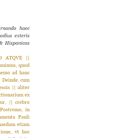
ornando haec
dius exteris
, & Hispanicas
O ATQVE ||
ui­mus, quod
 nemo ad hanc
 || Deinde, cum
­sis || aliter
ictionarium ex
­tur, || crebro
: Postremo, in
tamenta Pauli
quae­dam etiam
tione, vt hoc