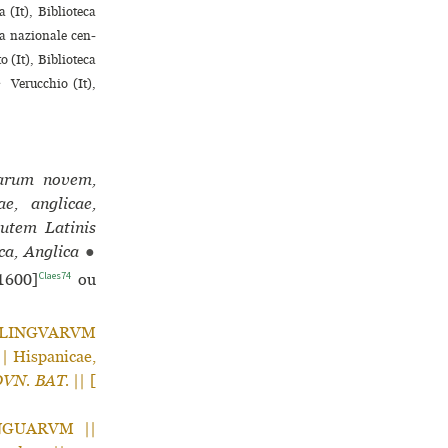
 (It), Biblioteca
a nazio­nale cen­
 (It), Biblioteca
♢ Verucchio (It),
uarum novem,
ae, anglicae,
utem Latinis
ca, Anglica
●
Claes74
1600]
ou
VE LINGVARVM
| Hispanicae,
VN. BAT.
|| [
INGUARVM ||