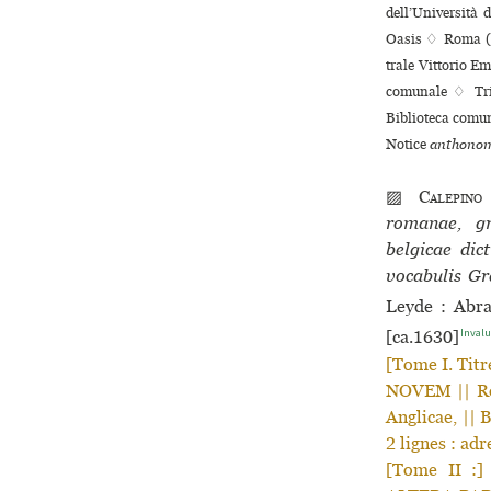
dell’Università 
Oasis ♢ Roma (It
trale Vittorio E
comu­nale ♢ Trie
Biblioteca comu
Notice
anthonom
▨
Calepino
romanae, gra
belgicae dic
vocabulis Gr
Leyde : Abr
Invalu
[ca.1630]
[Tome I. Ti
NOVEM || Rom
Anglicae, || 
2 lignes : adr
[Tome II :