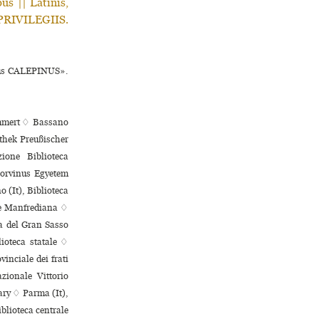
bus || Latinis,
M PRIVILEGIIS.
sius CALEPINUS».
 Emmert ♢ Bassano
othek Preußischer
zione Biblioteca
Corvinus Egyetem
 (It), Biblioteca
ale Manfrediana ♢
la del Gran Sasso
lioteca statale ♢
inciale dei frati
zionale Vittorio
ary ♢ Parma (It),
blioteca centrale