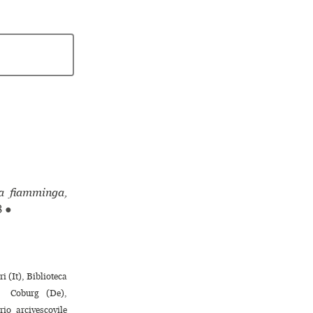
ua fiamminga,
8
●
 (It), Biblioteca
 ♢ Coburg (De),
io arcivescovile