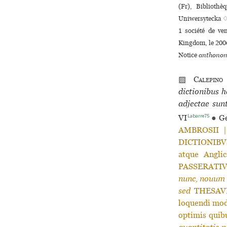
(Fr), Biblioth
Uniwersytecka 
1 société de ve
Kingdom, le 2006
Notice
anthonom
▨
Calepino
dictionibus h
adjectae sun
Labarre75
VI
●
Ge
AMBROSII |
DICTIONIBVS
atque Anglic
PASSERATI
nunc, nouum 
sed
THESAVR
loquendi modi
optimis quib