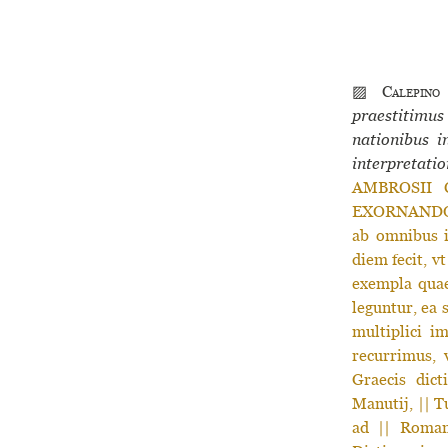
▨
Calepino
praestitimus
nationibus in
interpretati
AMBROSII 
EXORNANDO H
ab omni­bus 
diem fecit, vt
exem­pla quae
legun­tur, ea
mul­ti­plici i
recur­ri­mus,
Graecis dic­
Manutij, || T
ad || Romano