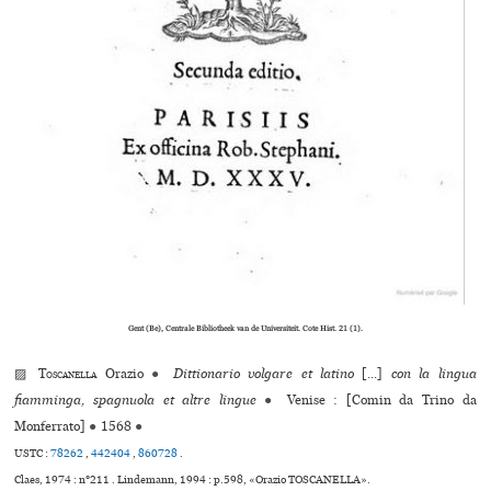
Gent (Be), Centrale Bibliotheek van de Universiteit. Cote Hist. 21 (1).
▨
Toscanella
Orazio
●
Dittionario volgare et latino
[...]
con la lingua
fiamminga, spagnuola et altre lingue
●
Venise : [Comin da Trino da
Monferrato]
●
1568
●
USTC :
78262
,
442404
,
860728
.
Claes, 1974 : n°211 . Lindemann, 1994 : p.598, «Orazio TOSCANELLA».