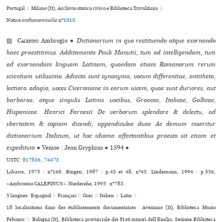
Portugal ♢ Milano (It), Archivio sto­rico civico e Biblioteca Trivulziana ♢
Notice
anthonominalie
n°
1010
.
▨
Calepino
Ambrogio
●
Dictionarium in quo restituendo atque exornando
haec praestitimus. Additamenta Pauli Manutii, tum ad intelligendam, tum
ad exornandam linguam Latinam, quaedam etiam Romanorum rerum
scientiam utilissima. Adiecta sunt synonyma, vocum differentiae, antitheta,
lectiora adagia, uoces Ciceroniane in earum uicem, quae sunt duriores, aut
barbarae, atque singulis Latinis uocibus, Graecae, Italicae, Gallicae,
Hispanicae. Henrici Farnesii De verborum splendore & delectu, ad
vbertatem & copiam dicendi, appendiculae duae Ac demum inseritur
dictionarium Italicum, ut hoc idioma affectantibus praesto sit etiam et
expeditum
●
Venise : Jean Gryphius
●
1594
●
USTC :
817836
,
74473
.
Labarre, 1975 : n°160. Bingen, 1987 : p.43 et 48, n°45. Lindemann, 1994 : p.556,
«Ambrosius CALEPINUS». Niederehe, 1995 : n°783.
5 langues :
Espagnol ♢
Français ♢
Grec ♢
Italien ♢
Latin ♢
18 localisations dans des établissements documentaires : Avezzano (It), Biblioteca Muzio
Febonio ♢ Bologna (It), Biblioteca pro­vin­ciale dei Frati minori dell’Emilia. Sezione Biblioteca