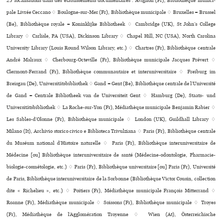
25 localisations dans des établissements documentaires : Avignon (Fr), Bibliothèque muni­ci­
pale Livrée Ceccano ♢ Boulogne-sur-Mer (Fr), Bibliothèque muni­ci­pale ♢ Bruxelles = Brussel
(Be), Bibliothèque royale = Koninklijke Bibliotheek ♢ Cambridge (UK), St John’s College
Library ♢ Carlisle, PA (USA), Dickinson Library ♢ Chapel Hill, NC (USA), North Carolina
University Library (Louis Round Wilson Library, etc.) ♢ Chartres (Fr), Bibliothèque cen­trale
André Malraux ♢ Cherbourg-Octeville (Fr), Bibliothèque muni­ci­pale Jacques Prévert ♢
Clermont-Ferrand (Fr), Bibliothèque com­mu­nau­taire et inte­ru­ni­ver­si­taire ♢ Freiburg im
Breisgau (De), Universitätsbibliothek ♢ Gand = Gent (Be), Bibliothèque centrale de l’Université
de Gand = Centrale Bibliotheek van de Universiteit Gent ♢ Hamburg (De), Staats- und
Universitätsbibliothek ♢ La Roche-sur-Yon (Fr), Médiathèque muni­ci­pale Benjamin Rabier ♢
Les Sables-d’Olonne (Fr), Bibliothèque muni­ci­pale ♢ London (UK), Guildhall Library ♢
Milano (It), Archivio sto­rico civico e Biblioteca Trivulziana ♢ Paris (Fr), Bibliothèque cen­trale
du Muséum natio­nal d’Histoire natu­relle ♢ Paris (Fr), Bibliothèque inte­ru­ni­ver­si­taire de
Médecine [ou] Bibliothèque inte­ru­ni­ver­si­taire de santé (Médecine-odon­to­lo­gie, Pharmacie-
bio­lo­gie-cos­mé­to­lo­gie, etc.) ♢ Paris (Fr), Bibliothèque uni­ver­si­taire [ou] Paris (Fr), Université
de Paris, Bibliothèque inte­ru­ni­ver­si­taire de la Sorbonne (Bibliothèque Victor Cousin, collection
dite « Richelieu », etc.) ♢ Poitiers (Fr), Médiathèque muni­ci­pale François Mitterrand ♢
Roanne (Fr), Médiathèque muni­ci­pale ♢ Soissons (Fr), Bibliothèque muni­ci­pale ♢ Troyes
(Fr), Médiathèque de l’Agglomération Troyenne ♢ Wien (At), Österreichische