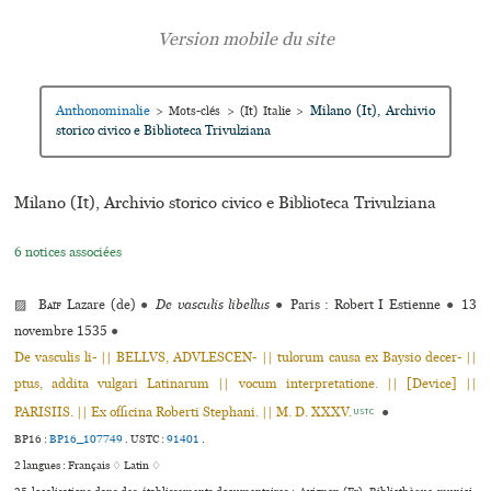
Anthonominalie
Milano (It), Archivio
>
Mots-clés
>
(It) Italie
>
sto­rico civico e Biblioteca Trivulziana
Milano (It), Archivio sto­rico civico e Biblioteca Trivulziana
6 notices associées
▨
Baïf
Lazare (de)
●
De vasculis libellus
●
Paris : Robert I Estienne
●
13
novembre 1535
●
De vasculis li- || BELLVS, ADVLESCEN- || tulorum causa ex Baysio decer- ||
ptus, addita vulgari Latinarum || vocum interpretatione. || [Device] ||
PARISIIS. || Ex officina Roberti Stephani. || M. D. XXXV.
●
USTC
BP16 :
BP16_107749
.
USTC :
91401
.
2 langues :
Français ♢
Latin ♢