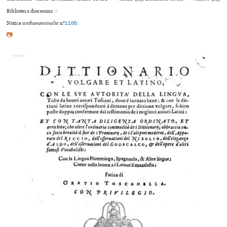
Biblioteca diocesana ♢
Notice
anthonominalie
n°
1100
.
📷