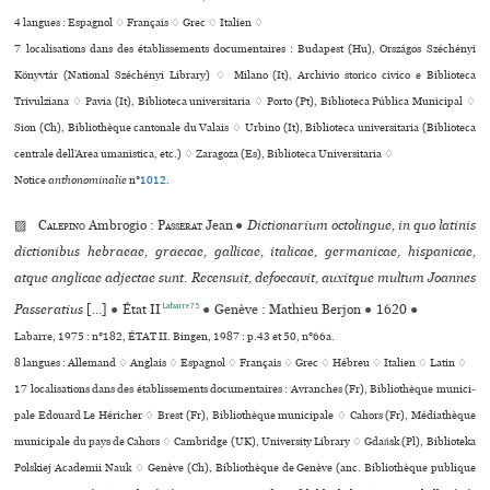
4 langues :
Espagnol ♢
Français ♢
Grec ♢
Italien ♢
7 localisations dans des établissements documentaires : Budapest (Hu), Országos Széchényi
Könyvtár (National Széchényi Library) ♢ Milano (It), Archivio sto­rico civico e Biblioteca
Trivulziana ♢ Pavia (It), Biblioteca uni­ver­si­ta­ria ♢ Porto (Pt), Biblioteca Pública Municipal ♢
Sion (Ch), Bibliothèque cantonale du Valais ♢ Urbino (It), Biblioteca uni­ver­si­ta­ria (Biblioteca
cen­trale dell’Area uma­nis­tica, etc.) ♢ Zaragoza (Es), Biblioteca Universitaria ♢
Notice
anthonominalie
n°
1012
.
▨
Calepino
Ambrogio :
Passerat
Jean
●
Dictionarium octolingue, in quo latinis
dictionibus hebraeae, graecae, gallicae, italicae, germanicae, hispanicae,
atque anglicae adjectae sunt. Recensuit, defoecavit, auxitque multum Joannes
Labarre75
Passeratius
[...]
●
État II
●
Genève : Mathieu Berjon
●
1620
●
Labarre, 1975 : n°182, ÉTAT II. Bingen, 1987 : p.43 et 50, n°66a.
8 langues :
Allemand ♢
Anglais ♢
Espagnol ♢
Français ♢
Grec ♢
Hébreu ♢
Italien ♢
Latin ♢
17 localisations dans des établissements documentaires : Avranches (Fr), Bibliothèque muni­ci­
pale Edouard Le Héricher ♢ Brest (Fr), Bibliothèque muni­ci­pale ♢ Cahors (Fr), Médiathèque
municipale du pays de Cahors ♢ Cambridge (UK), University Library ♢ Gdańsk (Pl), Biblioteka
Polskiej Academii Nauk ♢ Genève (Ch), Bibliothèque de Genève (anc. Bibliothèque publi­que