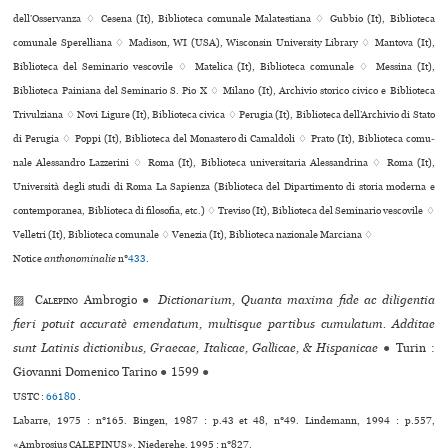
dell’Osservanza ♢ Cesena (It), Biblioteca comu­nale Malatestiana ♢ Gubbio (It), Biblioteca
comu­nale Sperelliana ♢ Madison, WI (USA), Wisconsin University Library ♢ Mantova (It),
Biblioteca del Seminario ves­co­vile ♢ Matelica (It), Biblioteca comu­nale ♢ Messina (It),
Biblioteca Painiana del Seminario S. Pio X ♢ Milano (It), Archivio sto­rico civico e Biblioteca
Trivulziana ♢ Novi Ligure (It), Biblioteca civica ♢ Perugia (It), Biblioteca dell’Archivio di Stato
di Perugia ♢ Poppi (It), Biblioteca del Monastero di Camaldoli ♢ Prato (It), Biblioteca comu­
nale Alessandro Lazzerini ♢ Roma (It), Biblioteca uni­ver­si­ta­ria Alessandrina ♢ Roma (It),
Università degli studi di Roma La Sapienza (Biblioteca del Dipartimento di storia moderna e
contem­po­ra­nea, Biblioteca di filosofia, etc.) ♢ Treviso (It), Biblioteca del Seminario ves­co­vile ♢
Velletri (It), Biblioteca comu­nale ♢ Venezia (It), Biblioteca nazio­nale Marciana ♢
Notice
anthonominalie
n°
433
.
▨
Calepino
Ambrogio
●
Dictionarium, Quanta maxima fide ac diligentia
fieri potuit accuratè emendatum, multisque partibus cumulatum. Additae
sunt Latinis dictionibus, Graecae, Italicae, Gallicae, & Hispanicae
●
Turin :
Giovanni Domenico Tarino
●
1599
●
USTC :
66180
.
Labarre, 1975 : n°165. Bingen, 1987 : p.43 et 48, n°49. Lindemann, 1994 : p.557,
«Ambrosius CALEPINUS». Niederehe, 1995 : n°827.