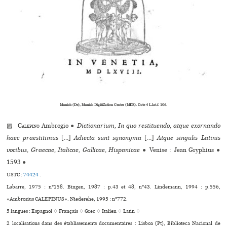
Munich (De), Munich DigitiZation Center (MDZ). Cote 4 L.lat.f. 106.
▨
Calepino
Ambrogio
●
Dictionarium, In quo restituendo, atque exornando
haec praestitimus
[...]
Adiecta sunt synonyma
[...]
Atque singulis Latinis
vocibus, Graecae, Italicae, Gallicae, Hispanicae
●
Venise : Jean Gryphius
●
1593
●
USTC :
74424
.
Labarre, 1975 : n°158. Bingen, 1987 : p.43 et 48, n°43. Lindemann, 1994 : p.556,
«Ambrosius CALEPINUS». Niederehe, 1995 : n°772.
5 langues :
Espagnol ♢
Français ♢
Grec ♢
Italien ♢
Latin ♢
2 localisations dans des établissements documentaires : Lisboa (Pt), Biblioteca Nacional de