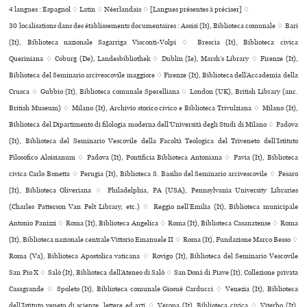
4 langues :
Espagnol ♢
Latin ♢
Néerlandais ♢
[Langues présentes à préciser] ♢
30 localisations dans des établissements documentaires : Assisi (It), Biblioteca comunale ♢ Bari
(It), Biblioteca nazionale Sagarriga Visconti-Volpi ♢ Brescia (It), Biblioteca civica
Queriniana ♢ Coburg (De), Landesbibliothek ♢ Dublin (Ie), Marsh’s Library ♢ Firenze (It),
Biblioteca del Seminario arcivescovile maggiore ♢ Firenze (It), Biblioteca dell’Accademia della
Crusca ♢ Gubbio (It), Biblioteca comu­nale Sperelliana ♢ London (UK), British Library (anc.
British Museum) ♢ Milano (It), Archivio sto­rico civico e Biblioteca Trivulziana ♢ Milano (It),
Biblioteca del Dipartimento di filologia moderna dell’Università degli Studi di Milano ♢ Padova
(It), Biblioteca del Seminario Vescovile della Facoltà Teologica del Triveneto dell’Istituto
Filosofico Aloisianum ♢ Padova (It), Pontificia Biblioteca Antoniana ♢ Pavia (It), Biblioteca
civica Carlo Bonetta ♢ Perugia (It), Biblioteca S. Basilio del Seminario arci­ves­co­vile ♢ Pesaro
(It), Biblioteca Oliveriana ♢ Philadelphia, PA (USA), Pennsylvania University Libraries
(Charles Patterson Van Pelt Library, etc.) ♢ Reggio nell’Emilia (It), Biblioteca muni­ci­pale
Antonio Panizzi ♢ Roma (It), Biblioteca Angelica ♢ Roma (It), Biblioteca Casanatense ♢ Roma
(It), Biblioteca nazio­nale cen­trale Vittorio Emanuele II ♢ Roma (It), Fundazione Marco Besso ♢
Roma (Va), Biblioteca Apostolica vaticana ♢ Rovigo (It), Biblioteca del Seminario Vescovile
San Pio X ♢ Salò (It), Biblioteca dell’Ateneo di Salò ♢ San Donà di Piave (It), Collezione privata
Casagrande ♢ Spoleto (It), Biblioteca comu­nale Giosuè Carducci ♢ Venezia (It), Biblioteca
dell’Istituto veneto di scienze, lettere ed arti ♢ Verona (It), Biblioteca civica ♢ Viterbo (It),