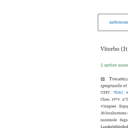
Anthonomi
Viterbo (It
1 notice asso
▨
Toscanel
spagnuola et 
USTC :
78262
,
4
Claes, 1974 : n
4 langues :
Espa
30 localisations
nazionale Saga
Landesbibliothe