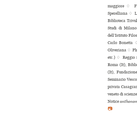
maggiore ♢ Fir
Sperelliana ♢ L
Biblioteca Trivu
Studi di Milano
dell’Istituto Fil
Carlo Bonetta ♢ 
Oliveriana ♢ Phi
etc.) ♢ Reggio n
Roma (It), Bibl
(It), Fundazion
Seminario Vescov
privata Casagran
veneto di scienze
Notice
anthonom
📷