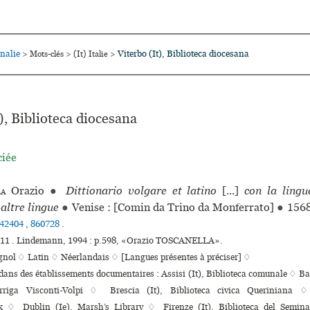
nalie
Viterbo (It), Biblioteca diocesana
>
Mots-clés
>
(It) Italie
>
), Biblioteca diocesana
ciée
la
Orazio
●
Dittionario volgare et latino
[...]
con la ling
altre lingue
●
Venise : [Comin da Trino da Monferrato]
●
156
42404
,
860728
.
°211 . Lindemann, 1994 : p.598, «Orazio TOSCANELLA».
gnol ♢
Latin ♢
Néerlandais ♢
[Langues présentes à préciser] ♢
 dans des établissements documentaires : Assisi (It), Biblioteca comunale ♢ Bari
rriga Visconti-Volpi ♢ Brescia (It), Biblioteca civica Queriniana
k ♢ Dublin (Ie), Marsh’s Library ♢ Firenze (It), Biblioteca del Seminar