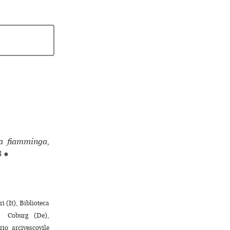
ua fiamminga,
8
●
 (It), Biblioteca
 ♢ Coburg (De),
io arcivescovile