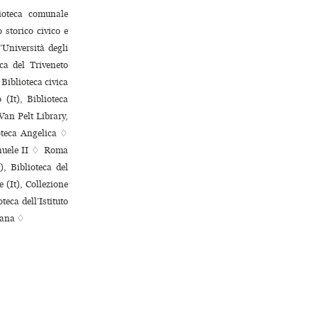
oteca comu­nale
to­rico civico e
’Università degli
ca del Triveneto
 Biblioteca civica
 (It), Biblioteca
Van Pelt Library,
ioteca Angelica ♢
anuele II ♢ Roma
, Biblioteca del
 (It), Collezione
eca dell’Istituto
esana ♢