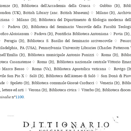
enze (It), Biblioteca dell’Accademia della Crusca ♢ Gubbio (It), Bibli
ondon (UK), British Library (anc. British Museum) ♢ Milano (It), Archivio s
lziana ♢ Milano (It), Biblioteca del Dipartimento di filologia moderna dell
 ♢ Padova (It), Biblioteca del Seminario Vescovile della Facoltà Teologi
osofico Aloisianum ♢ Padova (It), Pontificia Biblioteca Antoniana ♢ Pavia (It),
Perugia (It), Biblioteca S. Basilio del Seminario arci­ves­co­vile ♢ Pesaro
ladelphia, PA (USA), Pennsylvania University Libraries (Charles Patterson 
ell’Emilia (It), Biblioteca muni­ci­pale Antonio Panizzi ♢ Roma (It), Bibl
ioteca Casanatense ♢ Roma (It), Biblioteca nazio­nale cen­trale Vittorio Em
e Marco Besso ♢ Roma (Va), Biblioteca Apostolica vaticana ♢ Rovigo (It)
ile San Pio X ♢ Salò (It), Biblioteca dell’Ateneo di Salò ♢ San Donà di Piave
de ♢ Spoleto (It), Biblioteca comu­nale Giosuè Carducci ♢ Venezia (It), Bibliot
, lettere ed arti ♢ Verona (It), Biblioteca civica ♢ Viterbo (It), Biblioteca dioc
inalie
n°
1100
.