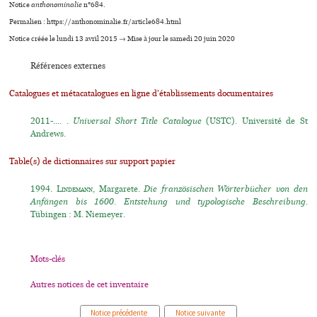
Notice
anthonominalie
n°684.
Permalien : https://anthonominalie.fr/article684.html
Notice créée le lundi 13 avril 2015 → Mise à jour le samedi 20 juin 2020
Références externes
Catalogues et métacatalogues en ligne d'établissements documentaires
2011-.... .
Universal Short Title Catalogue
(USTC). Université de St
Andrews.
Table(s) de dictionnaires sur support papier
1994.
Lindemann
, Margarete.
Die französischen Wörterbücher von den
Anfängen bis 1600. Entstehung und typologische Beschreibung.
Tübingen : M. Niemeyer.
Mots-clés
Autres notices de cet inventaire
Notice précédente
Notice suivante