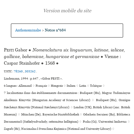
Anthonominalie
Notice n°684
>
Pesti
Gabor
●
Nomenclatura six linguarum, latinae, ialicae,
gallicae, bohemicae, hungaricae et germanicae
●
Vienne :
Caspar Stainhofer
●
1568
●
USTC :
78260
,
305262
.
Lindemann, 1994 : p.647 , «Gábor PESTI ».
6 langues :
Allemand ♢
Français ♢
Hongrois ♢
Italien ♢
Latin ♢
Tchèque ♢
7 localisations dans des établissements documentaires : Budapest (Hu), Magyar Tudományos
Akadémia Könyvtár (Hungarian Academy of Sciences Library) ♢ Budapest (Hu), Országos
Széchényi Könyvtár (National Széchényi Library) ♢ London (UK), British Library (anc. British
Museum) ♢ München (De), Bayerische Staatsbibliothek ♢ Odorheiu Secuiesc (Ro), Biblioteca
Documentarã (Székelyudvarhely, reformá­tus kol­lé­gium) ♢ Praha (Cz), Universitní kni­hovna ♢
Zagreb (Hr), Nacionalna I Sveuclisna Knjiznica (National and University Library) ♢