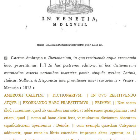
Munich (De), Munich DigitiZation Center (MDZ). Cote 4 L.lat.f. 106.
▨
Calepino
Ambrogio
●
Dictionarium, in quo restituendo atque exornando
haec praestitimus.
[...]
In hac postrema editione, ut hoc dictionarium
commodius exteris nationibus inservire possit, singulis vocibus Latinis,
Italicas, Gallicas, & Hispanicas interpretationes inseri curavimus
●
Venise :
Manuzio
●
1575
●
AMBROSII CALEPINI || DICTIONARIVM, || IN QVO RESTITVENDO
ATQVE || EXORNANDO HAEC PRAESTITIMVS. || PRIMVM, || Non solum
illud curauimus, quod ab omnibus iam solet, vt adderemus quamplurima ; sed
etiam, quod || nemo ad hanc diem fecit, vt multarum dictionum obscuram
significationem aperiremus : Deinde, || cum exempla quaedam Calepinus
adduxerit, quae nunc in libris emendate impressis aliter leguntur, ea ||