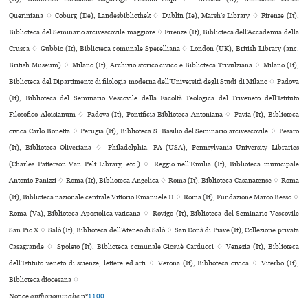
Queriniana ♢ Coburg (De), Landesbibliothek ♢ Dublin (Ie), Marsh’s Library ♢ Firenze (It),
Biblioteca del Seminario arcivescovile maggiore ♢ Firenze (It), Biblioteca dell’Accademia della
Crusca ♢ Gubbio (It), Biblioteca comu­nale Sperelliana ♢ London (UK), British Library (anc.
British Museum) ♢ Milano (It), Archivio sto­rico civico e Biblioteca Trivulziana ♢ Milano (It),
Biblioteca del Dipartimento di filologia moderna dell’Università degli Studi di Milano ♢ Padova
(It), Biblioteca del Seminario Vescovile della Facoltà Teologica del Triveneto dell’Istituto
Filosofico Aloisianum ♢ Padova (It), Pontificia Biblioteca Antoniana ♢ Pavia (It), Biblioteca
civica Carlo Bonetta ♢ Perugia (It), Biblioteca S. Basilio del Seminario arci­ves­co­vile ♢ Pesaro
(It), Biblioteca Oliveriana ♢ Philadelphia, PA (USA), Pennsylvania University Libraries
(Charles Patterson Van Pelt Library, etc.) ♢ Reggio nell’Emilia (It), Biblioteca muni­ci­pale
Antonio Panizzi ♢ Roma (It), Biblioteca Angelica ♢ Roma (It), Biblioteca Casanatense ♢ Roma
(It), Biblioteca nazio­nale cen­trale Vittorio Emanuele II ♢ Roma (It), Fundazione Marco Besso ♢
Roma (Va), Biblioteca Apostolica vaticana ♢ Rovigo (It), Biblioteca del Seminario Vescovile
San Pio X ♢ Salò (It), Biblioteca dell’Ateneo di Salò ♢ San Donà di Piave (It), Collezione privata
Casagrande ♢ Spoleto (It), Biblioteca comu­nale Giosuè Carducci ♢ Venezia (It), Biblioteca
dell’Istituto veneto di scienze, lettere ed arti ♢ Verona (It), Biblioteca civica ♢ Viterbo (It),
Biblioteca diocesana ♢
Notice
anthonominalie
n°
1100
.