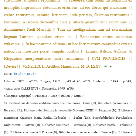
sustulimus, & aptiora reposuimus : || Praeterea, cum totum dictionarium ex
multiplici impressione redundaret erroribus, ad eos libros, qui citabantur, ||
crebro recurrimus, ueramq. lectionem, inde petitam, Calepino restituimus :
Postremo, in Graecis dictionibus male || affecta quamplurima sanauimus. ||
Additamenta Pauli Manutij, || Tum ad intelligendam, tum ad exornandam
linguam Latinam, quaedam etiam ad || Romanorum rerum scientiam
vtilissima. || In hac postrema editione, ut hoc Dictionarium commodius exteris
nationibus inseruire possit, singulis uocibus || Latinis, Italicas, Gallicas, &
Hispanicas interpretationes inseri curauimus. || CVM PRIVILEGIIS. ||
[Device] || VENETIIS, In Aedibus Manutianis. M. D. LXXV.
●
USTC
USTC :
817817
,
61757
.
Labarre, 1975 : n°126. Bingen, 1987 : p.43 et 45, n°13. Lindemann, 1994 : p.549,
«Ambrosius CALEPINUS». Niederehe, 1995 : n°564.
5 langues :
Espagnol ♢
Français ♢
Grec ♢
Italien ♢
Latin ♢
29 localisations dans des établissements documentaires : Assisi (It), Biblioteca Porziuncola ♢
Bergamo (It), Biblioteca del Seminario ves­co­ville Giovanni XXIII ♢ Bergamo (It), Biblioteca
mon­si­gnor Giacomo Maria Radini Tedeschi ♢ Berlin (De), Staatsbibliothek Preußischer
Kulturbesitz ♢ Catania (It), Biblioteca comunale ♢ Cremona (It), Biblioteca sta­tale ♢ Fabriano
(It), Biblioteca comu­nale ♢ Firenze (It), Biblioteca nazio­nale cen­trale ♢ Firenze (It), Biblioteca