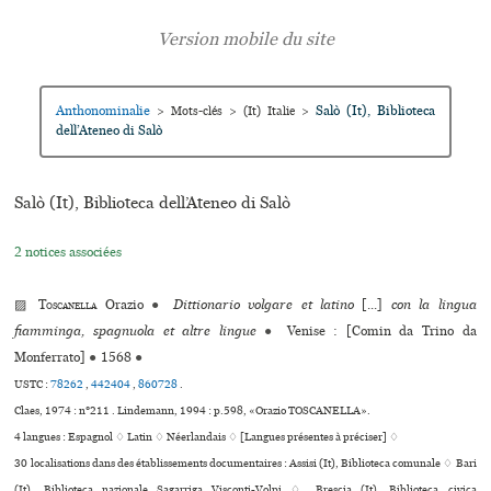
Anthonominalie
Salò (It), Biblioteca
>
Mots-clés
>
(It) Italie
>
dell’Ateneo di Salò
Salò (It), Biblioteca dell’Ateneo di Salò
2 notices associées
▨
Toscanella
Orazio
●
Dittionario volgare et latino
[...]
con la lingua
fiamminga, spagnuola et altre lingue
●
Venise : [Comin da Trino da
Monferrato]
●
1568
●
USTC :
78262
,
442404
,
860728
.
Claes, 1974 : n°211 . Lindemann, 1994 : p.598, «Orazio TOSCANELLA».
4 langues :
Espagnol ♢
Latin ♢
Néerlandais ♢
[Langues présentes à préciser] ♢
30 localisations dans des établissements documentaires : Assisi (It), Biblioteca comunale ♢ Bari
(It), Biblioteca nazionale Sagarriga Visconti-Volpi ♢ Brescia (It), Biblioteca civica