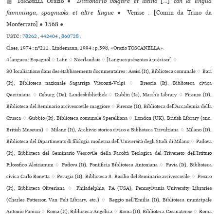
▨
Toscanella
Orazio
●
Dittionario volgare et latino
[...]
con la lingua
fiamminga, spagnuola et altre lingue
●
Venise : [Comin da Trino da
Monferrato]
●
1568
●
USTC :
78262
,
442404
,
860728
.
Claes, 1974 : n°211 . Lindemann, 1994 : p.598, «Orazio TOSCANELLA».
4 langues :
Espagnol ♢
Latin ♢
Néerlandais ♢
[Langues présentes à préciser] ♢
30 localisations dans des établissements documentaires : Assisi (It), Biblioteca comunale ♢ Bari
(It), Biblioteca nazionale Sagarriga Visconti-Volpi ♢ Brescia (It), Biblioteca civica
Queriniana ♢ Coburg (De), Landesbibliothek ♢ Dublin (Ie), Marsh’s Library ♢ Firenze (It),
Biblioteca del Seminario arcivescovile maggiore ♢ Firenze (It), Biblioteca dell’Accademia della
Crusca ♢ Gubbio (It), Biblioteca comu­nale Sperelliana ♢ London (UK), British Library (anc.
British Museum) ♢ Milano (It), Archivio sto­rico civico e Biblioteca Trivulziana ♢ Milano (It),
Biblioteca del Dipartimento di filologia moderna dell’Università degli Studi di Milano ♢ Padova
(It), Biblioteca del Seminario Vescovile della Facoltà Teologica del Triveneto dell’Istituto
Filosofico Aloisianum ♢ Padova (It), Pontificia Biblioteca Antoniana ♢ Pavia (It), Biblioteca
civica Carlo Bonetta ♢ Perugia (It), Biblioteca S. Basilio del Seminario arci­ves­co­vile ♢ Pesaro
(It), Biblioteca Oliveriana ♢ Philadelphia, PA (USA), Pennsylvania University Libraries
(Charles Patterson Van Pelt Library, etc.) ♢ Reggio nell’Emilia (It), Biblioteca muni­ci­pale
Antonio Panizzi ♢ Roma (It), Biblioteca Angelica ♢ Roma (It), Biblioteca Casanatense ♢ Roma