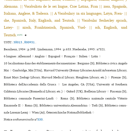
Alemana. || Vocabulista de le sei lingue, Cioe Latina, Fran || zosa, Spagnola,
Italiana, Anglese, & Todesca. || A Vocabulary in six languages, Latyn, Fren- ||
che, Spanisch, Italy, Englisch, and Teutsch. || Vocabular Secherley sprach,
Latey- || nisch, Franhtzosisch, Spanisch, Vuel- || sch, Englisch, und
Teutsch.
●
USTC
USTC :
58015
,
800951
.
Beaulieux, 1904 : p.398 . Lindemann, 1994 : p.653. Niederehe, 1995 : n°321.
6 langues :
Allemand ♢
Anglais ♢
Espagnol ♢
Français ♢
Italien ♢
Latin ♢
10 localisations dans des établissements documentaires : Bergamo (It), Biblioteca civica Angelo
Mai ♢ Cambridge, MA (USA), Harvard University (Botany Libraries Arnold Arboretum Library,
Ernst Mayr Zoology Library, Harvard Medical Library, Houghton Library, etc.) ♢ Firenze (It),
Biblioteca dell’Accademia della Crusca ♢ Los Angeles, CA (USA), University of Southern
California Libraries (Biomedical Library, etc.) ♢ Oxford (UK), Bodleian Library ♢ Piacenza (It),
Biblioteca comu­nale Passerini-Landi ♢ Roma (It), Biblioteca nazio­nale cen­trale Vittorio
Emanuele II ♢ Roma (It), Biblioteca uni­ver­si­ta­ria Alessandrina ♢ Todi (It), Biblioteca comu­
nale Lorenzo Leonj ♢ Wien (At), Österreichische Nationalbibliothek ♢
Notice
anthonominalie
n°
330
.