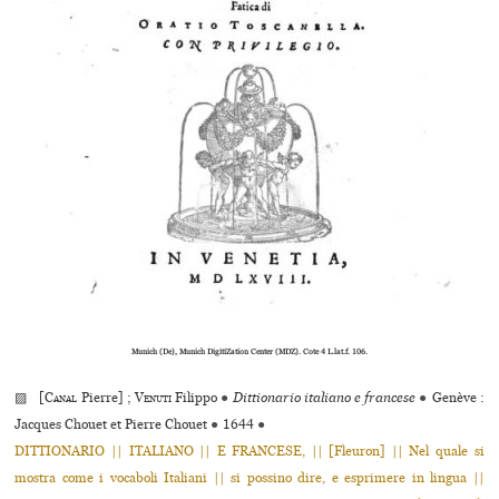
Munich (De), Munich DigitiZation Center (MDZ). Cote 4 L.lat.f. 106.
▨ [
Canal
Pierre] ;
Venuti
Filippo
●
Dittionario italiano e francese
●
Genève :
Jacques Chouet et Pierre Chouet
●
1644
●
DITTIONARIO || ITALIANO || E FRANCESE, || [Fleuron] || Nel quale si
mostra come i vocaboli Italiani || si possino dire, e esprimere in lingua ||