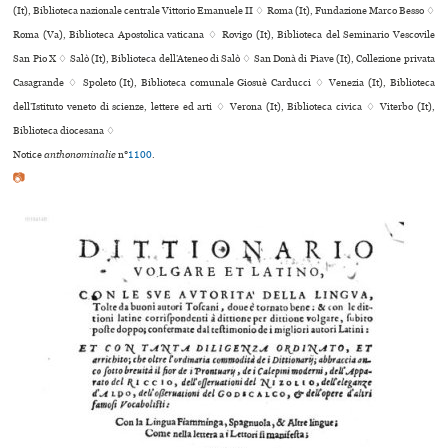
(It), Biblioteca nazio­nale cen­trale Vittorio Emanuele II ♢ Roma (It), Fundazione Marco Besso ♢
Roma (Va), Biblioteca Apostolica vaticana ♢ Rovigo (It), Biblioteca del Seminario Vescovile
San Pio X ♢ Salò (It), Biblioteca dell’Ateneo di Salò ♢ San Donà di Piave (It), Collezione privata
Casagrande ♢ Spoleto (It), Biblioteca comu­nale Giosuè Carducci ♢ Venezia (It), Biblioteca
dell’Istituto veneto di scienze, lettere ed arti ♢ Verona (It), Biblioteca civica ♢ Viterbo (It),
Biblioteca diocesana ♢
Notice
anthonominalie
n°
1100
.
📷