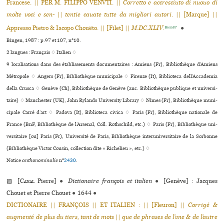
Francese. || PER M. FILIPPO VENVTI. ||
Corretto e accresciuto di nuouo di
molte voci e sen-
||
tentie cauate tutte da migliori autori.
|| [Marque] ||
Appresso Pietro & Iacopo Chouëto. || [Filet] ||
M.DC.XLIV.
●
Bingen87
Bingen, 1987 : p.97 et 107, n°10.
2 langues :
Français ♢
Italien ♢
9 localisations dans des établissements documentaires : Amiens (Fr), Bibliothèque d’Amiens
Métropole ♢ Angers (Fr), Bibliothèque muni­ci­pale ♢ Firenze (It), Biblioteca dell’Accademia
della Crusca ♢ Genève (Ch), Bibliothèque de Genève (anc. Bibliothèque publi­que et uni­ver­si­
taire) ♢ Manchester (UK), John Rylands University Library ♢ Nîmes (Fr), Bibliothèque muni­
ci­pale Carré d’art ♢ Padova (It), Biblioteca civica ♢ Paris (Fr), Bibliothèque nationale de
France (BnF, Bibliothèque de l’Arsenal, Coll. Rothschild, etc.) ♢ Paris (Fr), Bibliothèque uni­
ver­si­taire [ou] Paris (Fr), Université de Paris, Bibliothèque inte­ru­ni­ver­si­taire de la Sorbonne
(Bibliothèque Victor Cousin, collection dite « Richelieu », etc.) ♢
Notice
anthonominalie
n°
2430
.
▨ [
Canal
Pierre]
●
Dictionaire françois et italien
●
[Genève] : Jacques
Chouet et Pierre Chouet
●
1644
●
DICTIONAIRE || FRANÇOIS || ET ITALIEN : || [Fleuron] ||
Corrigé &
augmenté de plus du tiers, tant de mots
||
que de phrases de l’vne & de l’autre