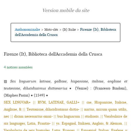
Anthonominalie
Firenze (It), Biblioteca
>
Mots-clés
>
(It) Italie
>
dell’Accademia della Crusca
Firenze (It), Biblioteca dell’Accademia della Crusca
4 notices associées
▨
Sex linguarum latinae, gallicae, hispanicae, italicae, anglicae et
teutonicae, dilucidissimus dictionarius
●
(Venise) : (Francesco Bindoni),
(Mapheo Pasini)
●
(1549)
●
SEX LINGVAR= || RVM, LATINAE, GALLI= || cae, Hispanicae, Italicae,
Anglicae, & || Teutonicae, dilucidissimus dictio- || narius, mirum quam utilis,
nec || dicam necessarius omni- || bus linguarum || studiosis. || Vocabulaire de
six languages, Latin, Frantzo- || ys. Espagnol, Italiaen, Anglois, & Aleman. ||
Vocabulario de seis linguales, Latin, Frances, || Espagniol, Italian, Englese, y