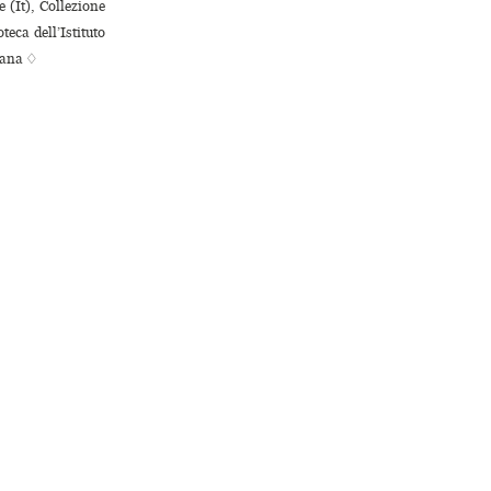
 (It), Collezione
eca dell’Istituto
esana ♢