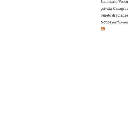
Seminario Vescov
privata Casagran
veneto di scienze
Notice
anthonom
📷