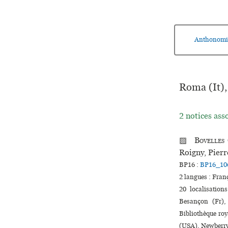
Anthonomi
Roma (It)
2 notices ass
▨
Bovelles
Roigny, Pier
BP16 :
BP16_10
2 langues :
Fran
20 localisation
Besançon (Fr),
Bibliothèque roy
(USA), Newberry