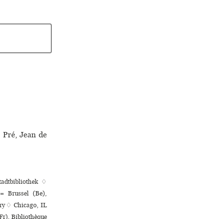
 Pré, Jean de
tadtbibliothek ♢
= Brussel (Be),
ary ♢ Chicago, IL
r), Bibliothèque