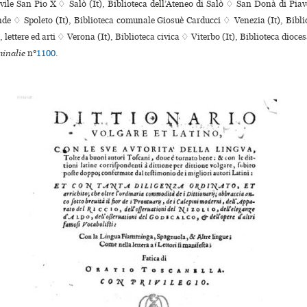
ile San Pio X ♢ Salò (It), Biblioteca dell’Ateneo di Salò ♢ San Donà di Piave
de ♢ Spoleto (It), Biblioteca comu­nale Giosuè Carducci ♢ Venezia (It), Bibliot
, lettere ed arti ♢ Verona (It), Biblioteca civica ♢ Viterbo (It), Biblioteca dioc
inalie
n°
1100
.