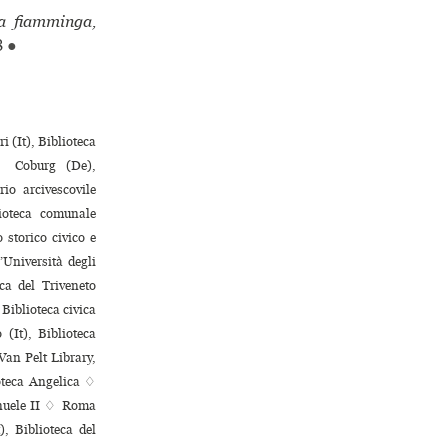
ua fiamminga,
8
●
 (It), Biblioteca
 ♢ Coburg (De),
io arcivescovile
oteca comu­nale
to­rico civico e
’Università degli
ca del Triveneto
 Biblioteca civica
 (It), Biblioteca
Van Pelt Library,
ioteca Angelica ♢
anuele II ♢ Roma
, Biblioteca del