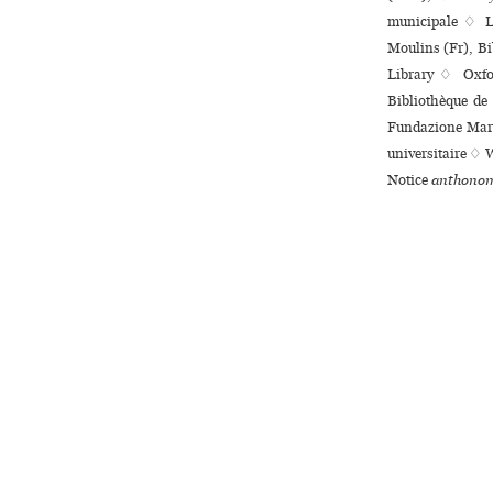
muni­ci­pale ♢ 
Moulins (Fr), Bi
Library ♢ Oxfor
Bibliothèque de 
Fundazione Marco
uni­ver­si­taire
Notice
anthonom