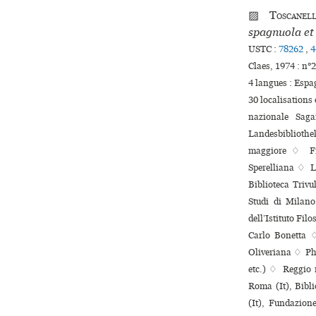
▨
Toscanel
spagnuola et 
USTC :
78262
,
4
Claes, 1974 : n
4 langues :
Espa
30 localisations
nazionale Saga
Landesbibliothe
maggiore ♢ Fir
Sperelliana ♢ L
Biblioteca Trivu
Studi di Milano
dell’Istituto Fil
Carlo Bonetta ♢ 
Oliveriana ♢ Phi
etc.) ♢ Reggio n
Roma (It), Bibl
(It), Fundazion