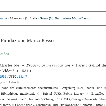
nalie
Roma (It), Fundazione Marco Besso
>
Mots-clés
>
(It) Italie
>
, Fundazione Marco Besso
ociées
Charles (de)
●
Proverbiorum vulgarium
●
Paris : Galliot du
re Vidoué
●
1531
●
6586
.
USTC :
83147
.
çais ♢
Latin ♢
s dans des établissements documentaires : Augsburg (De), Staats- und S
 Bibliothèque muni­ci­pale ♢ Bristol (UK), Public Library ♢ Bruxelles 
ale = Koninklijke Bibliotheek ♢ Chicago, IL (USA), Chicago University Libr
 Library ♢ Copenhague = København (Dk), Det Kongelige Bibliotek ♢ Dijon (F