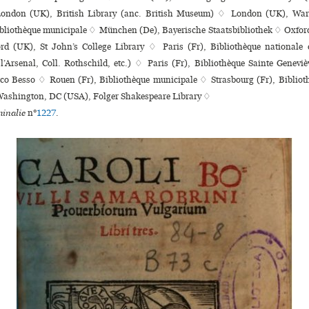
London (UK), British Library (anc. British Museum) ♢ London (UK), Warb
bliothèque muni­ci­pale ♢ München (De), Bayerische Staatsbibliothek ♢ Oxfo
d (UK), St John’s College Library ♢ Paris (Fr), Bibliothèque nationale
l’Arsenal, Coll. Rothschild, etc.) ♢ Paris (Fr), Bibliothèque Sainte Genev
 Besso ♢ Rouen (Fr), Bibliothèque muni­ci­pale ♢ Strasbourg (Fr), Biblioth
 ♢ Washington, DC (USA), Folger Shakespeare Library ♢
inalie
n°
1227
.