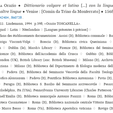
la
Orazio
●
Dittionario volgare et latino
[...]
con la ling
altre lingue
●
Venise : [Comin da Trino da Monferrato]
●
156
42404
,
860728
.
°211 . Lindemann, 1994 : p.598, «Orazio TOSCANELLA».
gnol ♢
Latin ♢
Néerlandais ♢
[Langues présentes à préciser] ♢
 dans des établissements documentaires : Assisi (It), Biblioteca comunale ♢ Bari
rriga Visconti-Volpi ♢ Brescia (It), Biblioteca civica Queriniana
k ♢ Dublin (Ie), Marsh’s Library ♢ Firenze (It), Biblioteca del Seminar
enze (It), Biblioteca dell’Accademia della Crusca ♢ Gubbio (It), Bibli
ondon (UK), British Library (anc. British Museum) ♢ Milano (It), Archivio s
lziana ♢ Milano (It), Biblioteca del Dipartimento di filologia moderna dell
 ♢ Padova (It), Biblioteca del Seminario Vescovile della Facoltà Teologi
osofico Aloisianum ♢ Padova (It), Pontificia Biblioteca Antoniana ♢ Pavia (It),
Perugia (It), Biblioteca S. Basilio del Seminario arci­ves­co­vile ♢ Pesaro
ladelphia, PA (USA), Pennsylvania University Libraries (Charles Patterson 
ell’Emilia (It), Biblioteca muni­ci­pale Antonio Panizzi ♢ Roma (It), Bibl
ioteca Casanatense ♢ Roma (It), Biblioteca nazio­nale cen­trale Vittorio Em
e Marco Besso ♢ Roma (Va), Biblioteca Apostolica vaticana ♢ Rovigo (It)