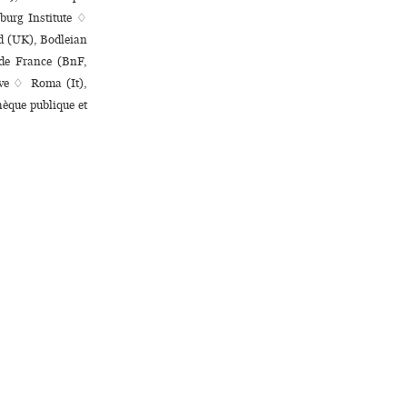
urg Institute ♢
rd (UK), Bodleian
 de France (BnF,
iève ♢ Roma (It),
èque publi­que et