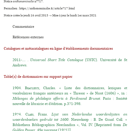
Notice
anthonominalie
n°717.
Permalien : https://anthonominalie.fr/article717.html
Notice créée le jeudi 16 avril 2015 → Mise à jour le lundi 1er mars 2021
Commentaire
Références externes
Catalogues et métacatalogues en ligne d'établissements documentaires
2011-.... .
Universal Short Title Catalogue
(USTC). Université de St
Andrews.
Table(s) de dictionnaires sur support papier
1904.
Beaulieux
, Charles. « Liste des dictionnaires, lexiques et
vocabulaires français antérieurs au « Thresor » de Nicot (1606) », in :
Mélanges de philologie offerts à Ferdinand Brunot
. Paris : Société
nouvelle de librairie et d’édition. p.371-398.
1974.
Claes
, Frans.
Lijst van Nederlandse woordenlijsten en
woordenboeken gedrukt tot 1600.
Nieuwkoop : B. De Graaf. Coll. «
Bibliotheca Bibliographica Neerlandica », Vol. IV. [Reprinted from
De
Gulden Passer
, 49e jaargang (1971)].