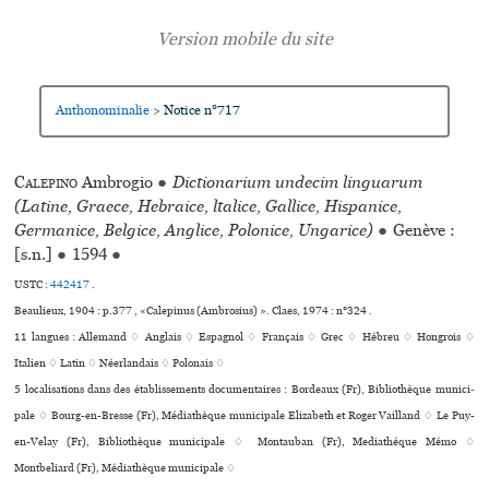
Anthonominalie
Notice n°717
>
Calepino
Ambrogio
●
Dictionarium undecim linguarum
(Latine, Graece, Hebraice, ltalice, Gallice, Hispanice,
Germanice, Belgice, Anglice, Polonice, Ungarice)
●
Genève :
[s.n.]
●
1594
●
USTC :
442417
.
Beaulieux, 1904 : p.377 , «Calepinus (Ambrosius) ». Claes, 1974 : n°324 .
11 langues :
Allemand ♢
Anglais ♢
Espagnol ♢
Français ♢
Grec ♢
Hébreu ♢
Hongrois ♢
Italien ♢
Latin ♢
Néerlandais ♢
Polonais ♢
5 localisations dans des établissements documentaires : Bordeaux (Fr), Bibliothèque muni­ci­
pale ♢ Bourg-en-Bresse (Fr), Médiathèque muni­ci­pale Elizabeth et Roger Vailland ♢ Le Puy-
en-Velay (Fr), Bibliothèque municipale ♢ Montauban (Fr), Mediathéque Mémo ♢
Montbeliard (Fr), Médiathèque muni­ci­pale ♢