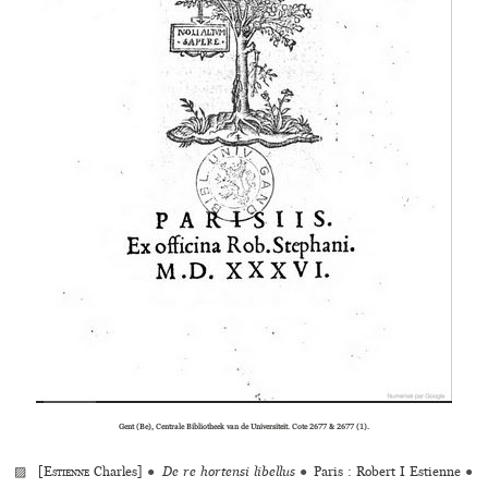
Gent (Be), Centrale Bibliotheek van de Universiteit. Cote 2677 & 2677 (1).
▨ [
Estienne
Charles]
●
De re hortensi libellus
●
Paris : Robert I Estienne
●