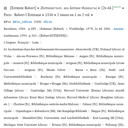
Wool78
▨ [
Estienne
Robert]
●
Dictionarium, seu latinae thesaurus
●
[2e éd.]
●
Paris : Robert I Estienne
●
1536
●
2 tomes en 1 ou 2 vol.
●
BP16 :
BP16_108166
.
USTC :
38136
.
Beaulieux, 1904 : p.385 , «Estienne (Robert). ». Wooldridge, 1978, 2e éd. 2001 :
Annexe.
Lindemann, 1994 : p.565, «[Robert ESTIENNE]».
2 langues :
Français ♢
Latin ♢
61 localisations dans des établissements documentaires : Aberystwyth (UK), National Library of
Wales ♢ Aix-en-Provence (Fr), Bibliothèque Méjanes ♢ Angers (Fr), Bibliothèque muni­ci­
pale ♢ Auxerre (Fr), Bibliothèque muni­ci­pale ♢ Avignon (Fr), Bibliothèque muni­ci­pale Livrée
Ceccano ♢ Avignon (Fr), Musée Calvet ♢ Berne = Bern (Ch), Stadt- und
Universitätsbibliothek ♢ Bordeaux (Fr), Bibliothèque muni­ci­pale ♢ Bourges (Fr),
Médiathèque muni­ci­pale ♢ Bruges = Brugge (Be), Stadsbibliotheek ♢ Cambridge (UK), Jesus
College Library ♢ Cambridge, MA (USA), Harvard University (Botany Libraries Arnold
Arboretum Library, Ernst Mayr Zoology Library, Harvard Medical Library, Houghton Library,
etc.) ♢ Chartres (Fr), Bibliothèque cen­trale André Malraux ♢ Colmar (Fr), Bibliothèque muni­
ci­pale ♢ Copenhague = København (Dk), Det Kongelige Bibliotek ♢ Dieppe (Fr), Bibliothèque
muni­ci­pale ♢ Düsseldorf (De), Universitäts- und Landesbibliothek ♢ East Lansing, MI (USA),
Michigan State University Library ♢ Évreux (Fr), Bibliothèque muni­ci­pale ♢ Fribourg (Ch),