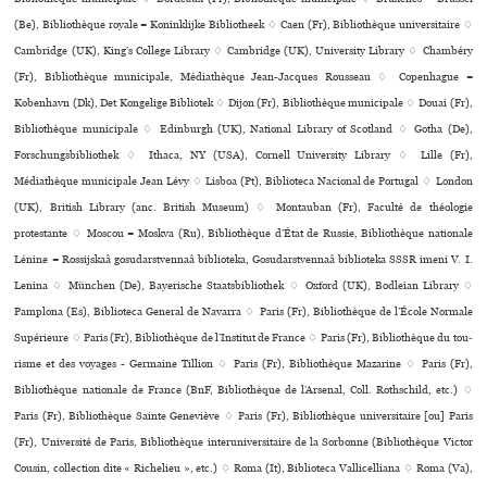
(Be), Bibliothèque royale = Koninklijke Bibliotheek ♢ Caen (Fr), Bibliothèque uni­ver­si­taire ♢
Cambridge (UK), King’s College Library ♢ Cambridge (UK), University Library ♢ Chambéry
(Fr), Bibliothèque muni­ci­pale, Médiathèque Jean-Jacques Rousseau ♢ Copenhague =
København (Dk), Det Kongelige Bibliotek ♢ Dijon (Fr), Bibliothèque muni­ci­pale ♢ Douai (Fr),
Bibliothèque muni­ci­pale ♢ Edinburgh (UK), National Library of Scotland ♢ Gotha (De),
Forschungsbibliothek ♢ Ithaca, NY (USA), Cornell University Library ♢ Lille (Fr),
Médiathèque muni­ci­pale Jean Lévy ♢ Lisboa (Pt), Biblioteca Nacional de Portugal ♢ London
(UK), British Library (anc. British Museum) ♢ Montauban (Fr), Faculté de théologie
protestante ♢ Moscou = Moskva (Ru), Bibliothèque d’État de Russie, Bibliothèque nationale
Lénine = Rossijskaâ gosudarstvennaâ biblioteka, Gosudarstvennaâ biblioteka SSSR imeni V. I.
Lenina ♢ München (De), Bayerische Staatsbibliothek ♢ Oxford (UK), Bodleian Library ♢
Pamplona (Es), Biblioteca General de Navarra ♢ Paris (Fr), Bibliothèque de l’École Normale
Supérieure ♢ Paris (Fr), Bibliothèque de l’Institut de France ♢ Paris (Fr), Bibliothèque du tou­
risme et des voya­ges - Germaine Tillion ♢ Paris (Fr), Bibliothèque Mazarine ♢ Paris (Fr),
Bibliothèque nationale de France (BnF, Bibliothèque de l’Arsenal, Coll. Rothschild, etc.) ♢
Paris (Fr), Bibliothèque Sainte Geneviève ♢ Paris (Fr), Bibliothèque uni­ver­si­taire [ou] Paris
(Fr), Université de Paris, Bibliothèque inte­ru­ni­ver­si­taire de la Sorbonne (Bibliothèque Victor
Cousin, collection dite « Richelieu », etc.) ♢ Roma (It), Biblioteca Vallicelliana ♢ Roma (Va),