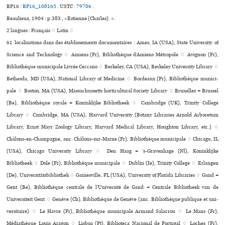
BP16 :
BP16_108165
.
USTC :
79706
.
Beaulieux, 1904 : p.383 , «Estienne (Charles). ».
2 langues :
Français ♢
Latin ♢
61 localisations dans des établissements documentaires : Ames, IA (USA), State University of
Science and Technology ♢ Amiens (Fr), Bibliothèque d’Amiens Métropole ♢ Avignon (Fr),
Bibliothèque muni­ci­pale Livrée Ceccano ♢ Berkeley, CA (USA), Berkeley University Library ♢
Bethesda, MD (USA), National Library of Medicine ♢ Bordeaux (Fr), Bibliothèque muni­ci­
pale ♢ Boston, MA (USA), Massachussetts hor­ti­cultu­ral Society Library ♢ Bruxelles = Brussel
(Be), Bibliothèque royale = Koninklijke Bibliotheek ♢ Cambridge (UK), Trinity College
Library ♢ Cambridge, MA (USA), Harvard University (Botany Libraries Arnold Arboretum
Library, Ernst Mayr Zoology Library, Harvard Medical Library, Houghton Library, etc.) ♢
Châlons-en-Champagne, anc. Châlons-sur-Marne (Fr), Bibliothèque muni­ci­pale ♢ Chicago, IL
(USA), Chicago University Library ♢ Den Haag = ’s-Gravenhage (Nl), Koninklijke
Bibliotheek ♢ Dole (Fr), Bibliothèque muni­ci­pale ♢ Dublin (Ie), Trinity College ♢ Erlangen
(De), Universitätsbibliothek ♢ Gainesville, FL (USA), University of Florida Libraries ♢ Gand =
Gent (Be), Bibliothèque centrale de l’Université de Gand = Centrale Bibliotheek van de
Universiteit Gent ♢ Genève (Ch), Bibliothèque de Genève (anc. Bibliothèque publi­que et uni­
ver­si­taire) ♢ Le Havre (Fr), Bibliothèque muni­ci­pale Armand Salacrou ♢ Le Mans (Fr),
Médiathèque Louis Aragon ♢ Lisboa (Pt), Biblioteca Nacional de Portugal ♢ Loches (Fr),