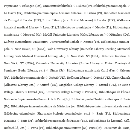
Physicians ♢ Erlangen (De), Universitätsbibliothek ♢ Hyères (Fr), Bibliothèque muni­ci­pale ♢
Le Havre (Fr), Bibliothèque muni­ci­pale Armand Salacrou ♢ Lisboa (Pt), Biblioteca Nacional
de Portugal ♢ London (UK), British Library (anc. British Museum) ♢ London (UK), Wellcome
his­to­ri­cal medi­cal Library ♢ Lyon (Fr), Bibliothèque muni­ci­pale ♢ Mende (Fr), Bibliothèque
muni­ci­pale ♢ Montreal (Ca), McGill University Libraries (Osler Library, etc.) ♢ München (De),
Ludwig-Maximilians-Universität, Universitätsbibliothek ♢ Nantes (Fr), Bibliothèque muni­ci­
pale ♢ New Haven, CT (USA), Yale University Library (Beinecke Library, Sterling Memorial
Library, Yale Medical Historical Library, etc.) ♢ New York, NY (USA), Botanical Gardens ♢
New York, NY (USA), Columbia University Libraries (Burke Library at Union Theological
Seminary, Butler Library, etc.) ♢ Nîmes (Fr), Bibliothèque muni­ci­pale Carré d’art ♢ Orléans
(Fr), Médiathèque muni­ci­pale ♢ Oxford (UK), Bodleian Library ♢ Oxford (UK), Christ Church
(Allestree Library, etc.) ♢ Oxford (UK), Magdalen College Library ♢ Oxford (UK), St John’s
College Library ♢ Oxford (UK), University College Library ♢ Paris (Fr), Bibliothèque de l’École
Nationale Supérieure des Beaux Arts ♢ Paris (Fr), Bibliothèque de l’Institut catho­li­que ♢ Paris
(Fr), Bibliothèque inte­ru­ni­ver­si­taire de Médecine [ou] Bibliothèque inte­ru­ni­ver­si­taire de santé
(Médecine-odon­to­lo­gie, Pharmacie-bio­lo­gie-cos­mé­to­lo­gie, etc.) ♢ Paris (Fr), Bibliothèque
Mazarine ♢ Paris (Fr), Bibliothèque nationale de France (BnF, Bibliothèque de l’Arsenal, Coll.
Rothschild, etc.) ♢ Paris (Fr), Bibliothèque uni­ver­si­taire [ou] Paris (Fr), Université de Paris,