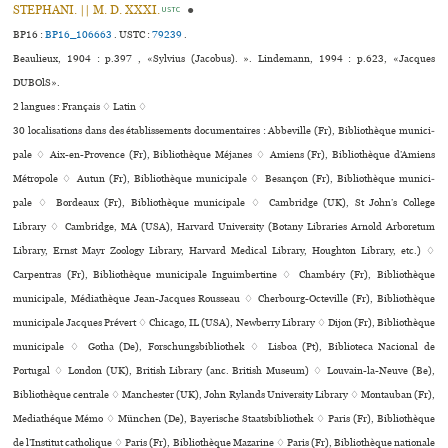
STEPHANI. || M. D. XXXI.
●
USTC
BP16 :
BP16_106663
.
USTC :
79239
.
Beaulieux, 1904 : p.397 , «Sylvius (Jacobus). ». Lindemann, 1994 : p.623, «Jacques
DUBOlS».
2 langues :
Français ♢
Latin ♢
30 localisations dans des établissements documentaires : Abbeville (Fr), Bibliothèque muni­ci­
pale ♢ Aix-en-Provence (Fr), Bibliothèque Méjanes ♢ Amiens (Fr), Bibliothèque d’Amiens
Métropole ♢ Autun (Fr), Bibliothèque muni­ci­pale ♢ Besançon (Fr), Bibliothèque muni­ci­
pale ♢ Bordeaux (Fr), Bibliothèque muni­ci­pale ♢ Cambridge (UK), St John’s College
Library ♢ Cambridge, MA (USA), Harvard University (Botany Libraries Arnold Arboretum
Library, Ernst Mayr Zoology Library, Harvard Medical Library, Houghton Library, etc.) ♢
Carpentras (Fr), Bibliothèque muni­ci­pale Inguimbertine ♢ Chambéry (Fr), Bibliothèque
muni­ci­pale, Médiathèque Jean-Jacques Rousseau ♢ Cherbourg-Octeville (Fr), Bibliothèque
muni­ci­pale Jacques Prévert ♢ Chicago, IL (USA), Newberry Library ♢ Dijon (Fr), Bibliothèque
muni­ci­pale ♢ Gotha (De), Forschungsbibliothek ♢ Lisboa (Pt), Biblioteca Nacional de
Portugal ♢ London (UK), British Library (anc. British Museum) ♢ Louvain-la-Neuve (Be),
Bibliothèque cen­trale ♢ Manchester (UK), John Rylands University Library ♢ Montauban (Fr),
Mediathéque Mémo ♢ München (De), Bayerische Staatsbibliothek ♢ Paris (Fr), Bibliothèque
de l’Institut catho­li­que ♢ Paris (Fr), Bibliothèque Mazarine ♢ Paris (Fr), Bibliothèque nationale