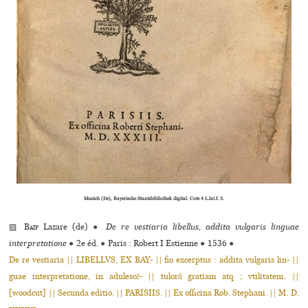
Munich (De), Bayerische Staatsbibliothek digital. Cote 4 L.lat.f. 3.
▨
Baïf
Lazare (de)
●
De re vestiaria libellus, addita vulgaris linguae
interpretatione
●
2e éd.
●
Paris : Robert I Estienne
●
1536
●
De re vestiaria || LIBELLVS, EX BAY- || fio excerptus : addita vulgaris lin- ||
guae interpretatione, in adulescẽ- || tulorũ gratiam atq ; vtilitatem. ||
[woodcut] || Secunda editio. || PARISIIS. || Ex officina Rob. Stephani. || M. D.