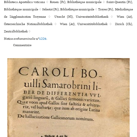
Biblioteca Apostolica vaticana ♢ Rouen (Fr), Bibliothèque muni­ci­pale ♢ Saint-Quentin (Fr),
Bibliothèque muni­ci­pale ♢ Sélestat (Fr), Bibliothèque muni­ci­pale ♢ Troyes (Fr), Médiathèque
de l’Agglomération Troyenne ♢ Utrecht (Nl), Universiteitsbibliotheek ♢ Wien (At),
Österreichische Nationalbibliothek ♢ Wien (At), Universitätsbibliothek ♢ Zürich (Ch),
Zentralbibliothek ♢
Notice
anthonominalie
n°
1226
.
Commentaire