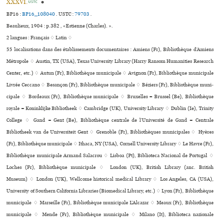
XXXVI.
●
USTC
BP16 :
BP16_108040
.
USTC :
79703
.
Beaulieux, 1904 : p.382 , «Estienne (Charles). ».
2 langues :
Français ♢
Latin ♢
55 localisations dans des établissements documentaires : Amiens (Fr), Bibliothèque d’Amiens
Métropole ♢ Austin, TX (USA), Texas University Library (Harry Ransom Humanities Research
Center, etc.) ♢ Autun (Fr), Bibliothèque muni­ci­pale ♢ Avignon (Fr), Bibliothèque muni­ci­pale
Livrée Ceccano ♢ Besançon (Fr), Bibliothèque muni­ci­pale ♢ Béziers (Fr), Bibliothèque muni­
ci­pale ♢ Bordeaux (Fr), Bibliothèque muni­ci­pale ♢ Bruxelles = Brussel (Be), Bibliothèque
royale = Koninklijke Bibliotheek ♢ Cambridge (UK), University Library ♢ Dublin (Ie), Trinity
College ♢ Gand = Gent (Be), Bibliothèque centrale de l’Université de Gand = Centrale
Bibliotheek van de Universiteit Gent ♢ Grenoble (Fr), Bibliothèques muni­ci­pa­les ♢ Hyères
(Fr), Bibliothèque muni­ci­pale ♢ Ithaca, NY (USA), Cornell University Library ♢ Le Havre (Fr),
Bibliothèque muni­ci­pale Armand Salacrou ♢ Lisboa (Pt), Biblioteca Nacional de Portugal ♢
Loches (Fr), Bibliothèque muni­ci­pale ♢ London (UK), British Library (anc. British
Museum) ♢ London (UK), Wellcome his­to­ri­cal medi­cal Library ♢ Los Angeles, CA (USA),
University of Southern California Libraries (Biomedical Library, etc.) ♢ Lyon (Fr), Bibliothèque
muni­ci­pale ♢ Marseille (Fr), Bibliothèque muni­ci­pale L’Alcazar ♢ Meaux (Fr), Bibliothèque
muni­ci­pale ♢ Mende (Fr), Bibliothèque muni­ci­pale ♢ Milano (It), Biblioteca nazio­nale