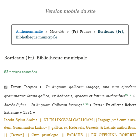
Anthonominalie
Bordeaux (Fr),
>
Mots-clés
>
(Fr) France
>
Bibliothèque muni­ci­pale
Bordeaux (Fr), Bibliothèque muni­ci­pale
83 notices associées
▨
Dubois
Jacques
●
In linguam gallicam isagoge, una cum ejusdem
USTC
grammatica latino-gallica, ex hebraeis, graecis et latinis authoribus
♢
BP16
Jacobi Sylvii ... In linguam Gallicam Isagωge
●
Paris : Ex officina Robert
Estienne
●
1531
●
Iacobi Syluii Ambia- || NI IN LINGVAM GALLICAM || Isagoge, vnà cum eius­
dem Grammatica Latino- || gal­lica, ex Hebraeis, Graecis, & Latinis autho­ri­bus.
|| [Device] || Cum priui­le­gio. || PARISIIS. || EX OFFICINA ROBERTI