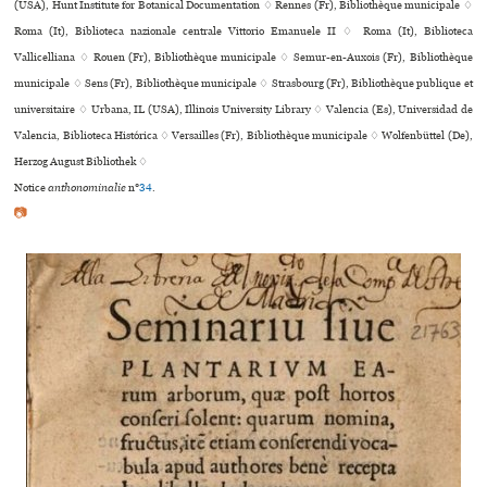
(USA), Hunt Institute for Botanical Documentation ♢ Rennes (Fr), Bibliothèque muni­ci­pale ♢
Roma (It), Biblioteca nazio­nale cen­trale Vittorio Emanuele II ♢ Roma (It), Biblioteca
Vallicelliana ♢ Rouen (Fr), Bibliothèque muni­ci­pale ♢ Semur-en-Auxois (Fr), Bibliothèque
muni­ci­pale ♢ Sens (Fr), Bibliothèque muni­ci­pale ♢ Strasbourg (Fr), Bibliothèque publi­que et
uni­ver­si­taire ♢ Urbana, IL (USA), Illinois University Library ♢ Valencia (Es), Universidad de
Valencia, Biblioteca Histórica ♢ Versailles (Fr), Bibliothèque muni­ci­pale ♢ Wolfenbüttel (De),
Herzog August Bibliothek ♢
Notice
anthonominalie
n°
34
.
📷