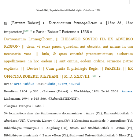
Munich (De), Bayerische Staatsbibliothek digital. Cote Oecon. 1776.
▨ [
Estienne
Robert]
●
Dictionarium latinogallicum
●
[1ère éd., 1ère
Wool78
impression]
●
Paris : Robert I Estienne
●
1538
●
Dictionarium Latinogallicum, || THESAVRO NOSTRO ITA EX ADVERSO
RESPON- || dens, vt extra pauca quaedam aut obsoleta, aut minus in vsu
necessaria voca- || bula, & quas consultò praetermisimus, authorum
appellationes, in hoc eadem || sint omnia, eodem ordine, sermone patrio
explicata. || [Device] || Cum gratia & priuilegio Regis. || PARISIIS. || EX
OFFICINA ROBERTI STEPHANI. || M. D. XXXVIII.
●
USTC
BP16 :
BP16_108876
.
USTC :
78081
,
49529
,
147398
.
Beaulieux, 1904 : p.385 , «Estienne (Robert). ». Wooldridge, 1978, 2e éd. 2001 :
Annexe.
Lindemann, 1994 : p.565-566, «[Robert ESTIENNE]».
2 langues :
Français ♢
Latin ♢
54 localisations dans des établissements documentaires : Aarau (Ch), Kantonsbibliothek ♢
Aberdeen (UK), University Library ♢ Agen (Fr), Bibliothèque muni­ci­pale ♢ Angoulême (Fr),
Bibliothèque muni­ci­pale ♢ Augsburg (De), Staats- und Stadtbibliothek ♢ Autun (Fr),
Bibliothèque muni­ci­pale ♢ Berne = Bern (Ch), Stadt- und Universitätsbibliothek ♢ Blois (Fr),