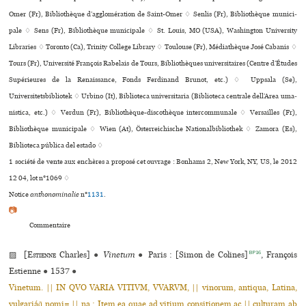
Omer (Fr), Bibliothèque d’agglo­mé­ra­tion de Saint-Omer ♢ Senlis (Fr), Bibliothèque muni­ci­
pale ♢ Sens (Fr), Bibliothèque muni­ci­pale ♢ St. Louis, MO (USA), Washington University
Libraries ♢ Toronto (Ca), Trinity College Library ♢ Toulouse (Fr), Médiathèque José Cabanis ♢
Tours (Fr), Université François Rabelais de Tours, Bibliothèques uni­ver­si­tai­res (Centre d’Études
Supérieures de la Renaissance, Fonds Ferdinand Brunot, etc.) ♢ Uppsala (Se),
Universitetsbibliotek ♢ Urbino (It), Biblioteca uni­ver­si­ta­ria (Biblioteca cen­trale dell’Area uma­
nis­tica, etc.) ♢ Verdun (Fr), Bibliothèque-dis­co­thè­que inter­com­mu­nale ♢ Versailles (Fr),
Bibliothèque muni­ci­pale ♢ Wien (At), Österreichische Nationalbibliothek ♢ Zamora (Es),
Biblioteca pública del estado ♢
1 société de vente aux enchères a proposé cet ouvrage : Bonhams 2, New York, NY, US, le 2012
12 04, lot n°1069 ♢
Notice
anthonominalie
n°
1131
.
📷
Commentaire
BP16
▨ [
Estienne
Charles]
●
Vinetum
●
Paris : [Simon de Colines]
, François
Estienne
●
1537
●
Vinetum. || IN QVO VARIA VITIVM, VVARVM, || vinorum, antiqua, Latina,
vulgariáq̃ nomi= || na : Item ea quae ad vitium consitionem ac || culturam ab