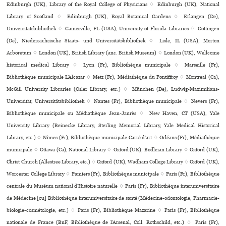
Edinburgh (UK), Library of the Royal College of Physicians ♢ Edinburgh (UK), National
Library of Scotland ♢ Edinburgh (UK), Royal Botanical Gardens ♢ Erlangen (De),
Universitätsbibliothek ♢ Gainesville, FL (USA), University of Florida Libraries ♢ Göttingen
(De), Niedersächsische Staats- und Universitätsbibliothek ♢ Lisle, IL (USA), Morton
Arboretum ♢ London (UK), British Library (anc. British Museum) ♢ London (UK), Wellcome
his­to­ri­cal medi­cal Library ♢ Lyon (Fr), Bibliothèque muni­ci­pale ♢ Marseille (Fr),
Bibliothèque muni­ci­pale L’Alcazar ♢ Metz (Fr), Médiathèque du Pontiffroy ♢ Montreal (Ca),
McGill University Libraries (Osler Library, etc.) ♢ München (De), Ludwig-Maximilians-
Universität, Universitätsbibliothek ♢ Nantes (Fr), Bibliothèque muni­ci­pale ♢ Nevers (Fr),
Bibliothèque muni­ci­pale ou Médiathèque Jean-Jaurès ♢ New Haven, CT (USA), Yale
University Library (Beinecke Library, Sterling Memorial Library, Yale Medical Historical
Library, etc.) ♢ Nîmes (Fr), Bibliothèque muni­ci­pale Carré d’art ♢ Orléans (Fr), Médiathèque
muni­ci­pale ♢ Ottawa (Ca), National Library ♢ Oxford (UK), Bodleian Library ♢ Oxford (UK),
Christ Church (Allestree Library, etc.) ♢ Oxford (UK), Wadham College Library ♢ Oxford (UK),
Worcester College Library ♢ Pamiers (Fr), Bibliothèque municipale ♢ Paris (Fr), Bibliothèque
cen­trale du Muséum natio­nal d’Histoire natu­relle ♢ Paris (Fr), Bibliothèque inte­ru­ni­ver­si­taire
de Médecine [ou] Bibliothèque inte­ru­ni­ver­si­taire de santé (Médecine-odon­to­lo­gie, Pharmacie-
bio­lo­gie-cos­mé­to­lo­gie, etc.) ♢ Paris (Fr), Bibliothèque Mazarine ♢ Paris (Fr), Bibliothèque
nationale de France (BnF, Bibliothèque de l’Arsenal, Coll. Rothschild, etc.) ♢ Paris (Fr),