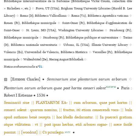
Bibliothèque inte­ru­ni­ver­si­taire de la Sorbonne (Bibliothèque Victor Cousin, collection dite
« Richelieu », etc.) ♢ Provo, UT (USA), Brigham Young University Libraries (Harold B. Lee
Library) ♢ Roma (It), Biblioteca Vallicelliana ♢ Roma (Va), Biblioteca Apostolica vaticana ♢
Rouen (Fr), Bibliothèque muni­ci­pale ♢ Saint-Omer (Fr), Bibliothèque d’agglo­mé­ra­tion de
Saint-Omer ♢ St. Louis, MO (USA), Washington University Libraries ♢ Strasbourg (Fr),
Bibliothèque muni­ci­pale ♢ Strasbourg (Fr), Bibliothèque publi­que et uni­ver­si­taire ♢ Torino
(It), Biblioteca nazio­nale uni­ver­si­ta­ria ♢ Urbana, IL (USA), Illinois University Library ♢
Valencia (Es), Universidad de Valencia, Biblioteca Histórica ♢ Versailles (Fr), Bibliothèque
muni­ci­pale ♢ Wolfenbüttel (De), Herzog August Bibliothek ♢
Notice
anthonominalie
n°
81
.
▨ [
Estienne
Charles]
●
Seminarium sive plantarium earum arborum
♢
BnF/BP16
Plantarium earum arborum quae post hortos conseri solent
●
Paris :
Robert I Estienne
●
1536
●
Seminariũ siue || PLANTARIVM EA- || rum arborum, quae post hortos ||
conseri solent : quarum nomina, || fructus, itẽ etiam conserendi voca- || bula
apud authores benè recepta || hoc libello declarantur. || In puerorũ gratiam
atque vtilitatem : vt || post ipsas herbas, etiã arbores cogno- || scere facilè
possint. || [woodcut] || Cũ priuilegio.
●
USTC