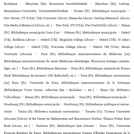
Braidense ♢ München (De), Bayerische Staatsbibliothek ♢ München (De), Ludwig-
Maximilians-Universität, Universitätsbibliothek ♢ Nantes (Fr), Bibliothèque muni­ci­pale ♢
New Haven, CT (USA), Yale University Library (Beinecke Library, Sterling Memorial Library,
Yale Medical Historical Library, etc.) ♢ New York, NY (USA), New York Public Library ♢ Nîmes
(Fr), Bibliothèque muni­ci­pale Carré d’art ♢ Orléans (Fr), Médiathèque muni­ci­pale ♢ Oxford
(UK), Bodleian Library ♢ Oxford (UK), Magdalen College Library ♢ Oxford (UK), St John’s
College Library ♢ Oxford (UK), Worcester College Library ♢ Oxford, OH (USA), Miami
University Libraries ♢ Paris (Fr), Bibliothèque inte­ru­ni­ver­si­taire de Médecine [ou]
Bibliothèque inte­ru­ni­ver­si­taire de santé (Médecine-odon­to­lo­gie, Pharmacie-bio­lo­gie-cos­mé­to­
lo­gie, etc.) ♢ Paris (Fr), Bibliothèque Mazarine ♢ Paris (Fr), Bibliothèque nationale de France
(BnF, Bibliothèque de l’Arsenal, Coll. Rothschild, etc.) ♢ Paris (Fr), Bibliothèque uni­ver­si­taire
[ou] Paris (Fr), Université de Paris, Bibliothèque inte­ru­ni­ver­si­taire de la Sorbonne
(Bibliothèque Victor Cousin, collection dite « Richelieu », etc.) ♢ Roma (It), Biblioteca
Vallicelliana ♢ Rouen (Fr), Bibliothèque muni­ci­pale ♢ Sens (Fr), Bibliothèque muni­ci­pale ♢
Strasbourg (Fr), Bibliothèque muni­ci­pale ♢ Strasbourg (Fr), Bibliothèque publi­que et uni­ver­
si­taire ♢ Torino (It), Biblioteca nazio­nale uni­ver­si­ta­ria ♢ Toronto (Ca), Victoria University
Libraries (Library of the Center for Reformation and Renaissance Studies, Thomas Fisher Rare
Book Library, etc.) ♢ Toulouse (Fr), Médiathèque José Cabanis ♢ Tours (Fr), Université
François Rabelais de Tours, Bibliothèques uni­ver­si­tai­res (Centre d’Études Supérieures de la