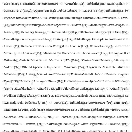
Bibliothèque can­to­nale et uni­ver­si­taire ♢ Grenoble (Fr), Bibliothèques muni­ci­pa­les ♢
Jamaica, NY (USA), Queens Borough Public Library ♢ La Flèche (Fr), Bibliothèque du
Prytanée national mili­taire ♢ Lausanne (Ch), Bibliothèque can­to­nale et uni­ver­si­taire ♢ Laval
(Fr), Bibliothèque muni­ci­pale Albert Legendre ♢ Le Mans (Fr), Médiathèque Louis Aragon ♢
Leeds (UK), University Library (Brotherton Library, Ripon Cathedral Library, etc.) ♢ Lille (Fr),
Médiathèque muni­ci­pale Jean Lévy ♢ Limoges (Fr), Bibliothèque fran­co­phone mul­ti­mé­dia ♢
Lisboa (Pt), Biblioteca Nacional de Portugal ♢ London (UK), British Library (anc. British
Museum) ♢ Louviers (Fr), Médiathèque Boris Vian ♢ Manchester (UK), Library of the
University, Christie Collection ♢ Manhattan, KS (USA), Kansas State University Library ♢
Melun (Fr), Bibliothèque muni­ci­pale ♢ München (De), Bayerische Staatsbibliothek ♢
München (De), Ludwig-Maximilians-Universität, Universitätsbibliothek ♢ Newcastle-upon-
Tyne (UK), University Library ♢ Nîmes (Fr), Bibliothèque muni­ci­pale Carré d’art ♢ Nürnberg
(De), Stadtbibliothek ♢ Oxford (UK), All Souls College Codrington Library ♢ Oxford (UK),
Wadham College Library ♢ Paris (Fr), Bibliothèque nationale de France (BnF, Bibliothèque de
l’Arsenal, Coll. Rothschild, etc.) ♢ Paris (Fr), Bibliothèque uni­ver­si­taire [ou] Paris (Fr),
Université de Paris, Bibliothèque inte­ru­ni­ver­si­taire de la Sorbonne (Bibliothèque Victor Cousin,
collection dite « Richelieu », etc.) ♢ Poitiers (Fr), Médiathèque muni­ci­pale François
Mitterrand ♢ Provins (Fr), Bibliothèque muni­ci­pale Alain Peyrefitte ♢ Roanne (Fr),
Médiathèque muni­ci­pale ♢ Saint-Dié (Fr), Médiathèque muni­ci­pale Victor Hugo ♢ Saint-