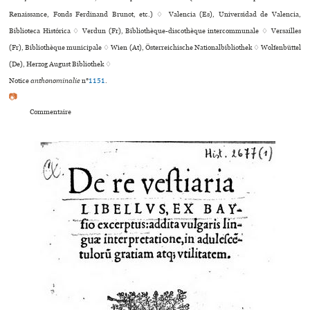
Renaissance, Fonds Ferdinand Brunot, etc.) ♢ Valencia (Es), Universidad de Valencia,
Biblioteca Histórica ♢ Verdun (Fr), Bibliothèque-dis­co­thè­que inter­com­mu­nale ♢ Versailles
(Fr), Bibliothèque muni­ci­pale ♢ Wien (At), Österreichische Nationalbibliothek ♢ Wolfenbüttel
(De), Herzog August Bibliothek ♢
Notice
anthonominalie
n°
1151
.
📷
Commentaire