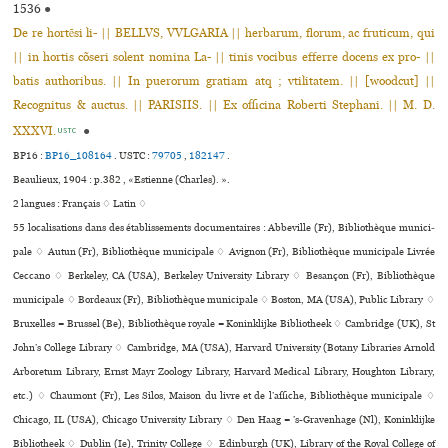
1536
●
De re hortẽsi li- || BELLVS, VVLGARIA || herbarum, florum, ac fruticum, qui
|| in hortis cõseri solent nomina La- || tinis vocibus efferre docens ex pro- ||
batis authoribus. || In puerorum gratiam atq ; vtilitatem. || [woodcut] ||
Recognitus & auctus. || PARISIIS. || Ex officina Roberti Stephani. || M. D.
XXXVI.
●
USTC
BP16 :
BP16_108164
.
USTC :
79705
,
182147
.
Beaulieux, 1904 : p.382 , «Estienne (Charles). ».
2 langues :
Français ♢
Latin ♢
55 localisations dans des établissements documentaires : Abbeville (Fr), Bibliothèque muni­ci­
pale ♢ Autun (Fr), Bibliothèque muni­ci­pale ♢ Avignon (Fr), Bibliothèque muni­ci­pale Livrée
Ceccano ♢ Berkeley, CA (USA), Berkeley University Library ♢ Besançon (Fr), Bibliothèque
muni­ci­pale ♢ Bordeaux (Fr), Bibliothèque muni­ci­pale ♢ Boston, MA (USA), Public Library ♢
Bruxelles = Brussel (Be), Bibliothèque royale = Koninklijke Bibliotheek ♢ Cambridge (UK), St
John’s College Library ♢ Cambridge, MA (USA), Harvard University (Botany Libraries Arnold
Arboretum Library, Ernst Mayr Zoology Library, Harvard Medical Library, Houghton Library,
etc.) ♢ Chaumont (Fr), Les Silos, Maison du livre et de l’affi­che, Bibliothèque muni­ci­pale ♢
Chicago, IL (USA), Chicago University Library ♢ Den Haag = ’s-Gravenhage (Nl), Koninklijke
Bibliotheek ♢ Dublin (Ie), Trinity College ♢ Edinburgh (UK), Library of the Royal College of