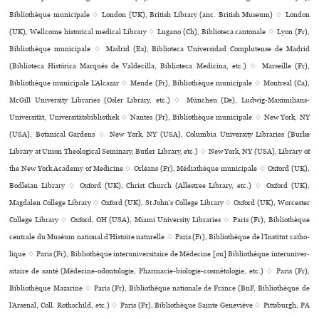
Bibliothèque muni­ci­pale ♢ London (UK), British Library (anc. British Museum) ♢ London
(UK), Wellcome his­to­ri­cal medi­cal Library ♢ Lugano (Ch), Biblioteca can­to­nale ♢ Lyon (Fr),
Bibliothèque muni­ci­pale ♢ Madrid (Es), Biblioteca Universidad Complutense de Madrid
(Biblioteca Histórica Marqués de Valdecilla, Biblioteca Medicina, etc.) ♢ Marseille (Fr),
Bibliothèque muni­ci­pale L’Alcazar ♢ Mende (Fr), Bibliothèque muni­ci­pale ♢ Montreal (Ca),
McGill University Libraries (Osler Library, etc.) ♢ München (De), Ludwig-Maximilians-
Universität, Universitätsbibliothek ♢ Nantes (Fr), Bibliothèque muni­ci­pale ♢ New York, NY
(USA), Botanical Gardens ♢ New York, NY (USA), Columbia University Libraries (Burke
Library at Union Theological Seminary, Butler Library, etc.) ♢ New York, NY (USA), Library of
the New York Academy of Medicine ♢ Orléans (Fr), Médiathèque muni­ci­pale ♢ Oxford (UK),
Bodleian Library ♢ Oxford (UK), Christ Church (Allestree Library, etc.) ♢ Oxford (UK),
Magdalen College Library ♢ Oxford (UK), St John’s College Library ♢ Oxford (UK), Worcester
College Library ♢ Oxford, OH (USA), Miami University Libraries ♢ Paris (Fr), Bibliothèque
cen­trale du Muséum natio­nal d’Histoire natu­relle ♢ Paris (Fr), Bibliothèque de l’Institut catho­
li­que ♢ Paris (Fr), Bibliothèque inte­ru­ni­ver­si­taire de Médecine [ou] Bibliothèque inte­ru­ni­ver­
si­taire de santé (Médecine-odon­to­lo­gie, Pharmacie-bio­lo­gie-cos­mé­to­lo­gie, etc.) ♢ Paris (Fr),
Bibliothèque Mazarine ♢ Paris (Fr), Bibliothèque nationale de France (BnF, Bibliothèque de
l’Arsenal, Coll. Rothschild, etc.) ♢ Paris (Fr), Bibliothèque Sainte Geneviève ♢ Pittsburgh, PA