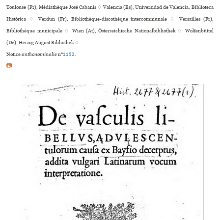
Toulouse (Fr), Médiathèque José Cabanis ♢ Valencia (Es), Universidad de Valencia, Biblioteca
Histórica ♢ Verdun (Fr), Bibliothèque-dis­co­thè­que inter­com­mu­nale ♢ Versailles (Fr),
Bibliothèque muni­ci­pale ♢ Wien (At), Österreichische Nationalbibliothek ♢ Wolfenbüttel
(De), Herzog August Bibliothek ♢
Notice
anthonominalie
n°
1152
.
📷