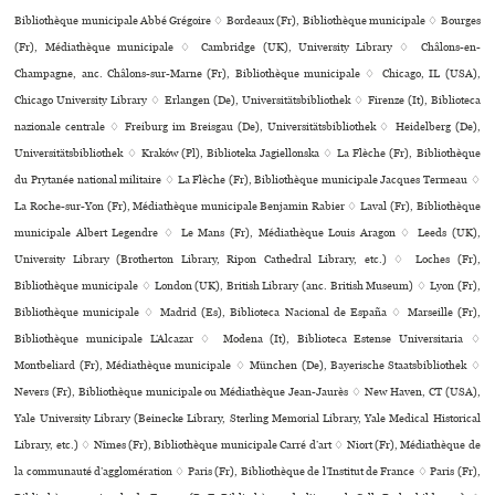
Bibliothèque muni­ci­pale Abbé Grégoire ♢ Bordeaux (Fr), Bibliothèque muni­ci­pale ♢ Bourges
(Fr), Médiathèque muni­ci­pale ♢ Cambridge (UK), University Library ♢ Châlons-en-
Champagne, anc. Châlons-sur-Marne (Fr), Bibliothèque muni­ci­pale ♢ Chicago, IL (USA),
Chicago University Library ♢ Erlangen (De), Universitätsbibliothek ♢ Firenze (It), Biblioteca
nazio­nale cen­trale ♢ Freiburg im Breisgau (De), Universitätsbibliothek ♢ Heidelberg (De),
Universitätsbibliothek ♢ Kraków (Pl), Biblioteka Jagiellonska ♢ La Flèche (Fr), Bibliothèque
du Prytanée national mili­taire ♢ La Flèche (Fr), Bibliothèque muni­ci­pale Jacques Termeau ♢
La Roche-sur-Yon (Fr), Médiathèque muni­ci­pale Benjamin Rabier ♢ Laval (Fr), Bibliothèque
muni­ci­pale Albert Legendre ♢ Le Mans (Fr), Médiathèque Louis Aragon ♢ Leeds (UK),
University Library (Brotherton Library, Ripon Cathedral Library, etc.) ♢ Loches (Fr),
Bibliothèque muni­ci­pale ♢ London (UK), British Library (anc. British Museum) ♢ Lyon (Fr),
Bibliothèque muni­ci­pale ♢ Madrid (Es), Biblioteca Nacional de España ♢ Marseille (Fr),
Bibliothèque muni­ci­pale L’Alcazar ♢ Modena (It), Biblioteca Estense Universitaria ♢
Montbeliard (Fr), Médiathèque muni­ci­pale ♢ München (De), Bayerische Staatsbibliothek ♢
Nevers (Fr), Bibliothèque muni­ci­pale ou Médiathèque Jean-Jaurès ♢ New Haven, CT (USA),
Yale University Library (Beinecke Library, Sterling Memorial Library, Yale Medical Historical
Library, etc.) ♢ Nîmes (Fr), Bibliothèque muni­ci­pale Carré d’art ♢ Niort (Fr), Médiathèque de
la com­mu­nauté d’agglo­mé­ra­tion ♢ Paris (Fr), Bibliothèque de l’Institut de France ♢ Paris (Fr),