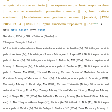
antiquis rei rusticae scriptori= || bus expressa sunt, ac benè recepta vocabu=
|| la, nostrae consuetudini praesertim commo= || da, breui ratione
continentur. || In adolescentulorum gratiam ac fauorem. || [woodcut] || CVM
PRIVILEGIO. || PARISIIS || Apud Franciscum Stephanum. || 1537
●
USTC
BP16 :
BP16_108512
.
USTC :
79701
.
Beaulieux, 1904 : p.384 , «Estienne (Charles). ».
2 langues :
Français ♢
Latin ♢
60 localisations dans des établissements documentaires : Abbeville (Fr), Bibliothèque muni­ci­
pale ♢ Amiens (Fr), Bibliothèque d’Amiens Métropole ♢ Angers (Fr), Bibliothèque muni­ci­
pale ♢ Autun (Fr), Bibliothèque muni­ci­pale ♢ Beltsville, MD (USA), National Agricultural
Library ♢ Besançon (Fr), Bibliothèque muni­ci­pale ♢ Bordeaux (Fr), Bibliothèque muni­ci­
pale ♢ Boston, MA (USA), Harvard University, Harvard School of Medecine, Francis A.
Countway Library of Medicine ♢ Caen (Fr), Bibliothèque muni­ci­pale ♢ Cambridge (UK),
University Library ♢ Cambridge, MA (USA), Harvard University (Botany Libraries Arnold
Arboretum Library, Ernst Mayr Zoology Library, Harvard Medical Library, Houghton Library,
etc.) ♢ Chapel Hill, NC (USA), North Carolina University Library (Louis Round Wilson Library,
etc.) ♢ Den Haag = ’s-Gravenhage (Nl), Koninklijke Bibliotheek ♢ Dole (Fr), Bibliothèque
muni­ci­pale ♢ Dublin (Ie), Trinity College ♢ Durham, NC (USA), Duke University Library ♢