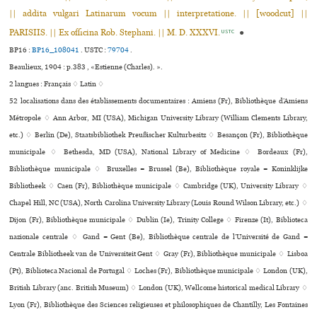
|| addita vulgari Latinarum vocum || interpretatione. || [woodcut] ||
PARISIIS. || Ex officina Rob. Stephani. || M. D. XXXVI.
●
USTC
BP16 :
BP16_108041
.
USTC :
79704
.
Beaulieux, 1904 : p.383 , «Estienne (Charles). ».
2 langues :
Français ♢
Latin ♢
52 localisations dans des établissements documentaires : Amiens (Fr), Bibliothèque d’Amiens
Métropole ♢ Ann Arbor, MI (USA), Michigan University Library (William Clements Library,
etc.) ♢ Berlin (De), Staatsbibliothek Preußischer Kulturbesitz ♢ Besançon (Fr), Bibliothèque
muni­ci­pale ♢ Bethesda, MD (USA), National Library of Medicine ♢ Bordeaux (Fr),
Bibliothèque muni­ci­pale ♢ Bruxelles = Brussel (Be), Bibliothèque royale = Koninklijke
Bibliotheek ♢ Caen (Fr), Bibliothèque muni­ci­pale ♢ Cambridge (UK), University Library ♢
Chapel Hill, NC (USA), North Carolina University Library (Louis Round Wilson Library, etc.) ♢
Dijon (Fr), Bibliothèque muni­ci­pale ♢ Dublin (Ie), Trinity College ♢ Firenze (It), Biblioteca
nazio­nale cen­trale ♢ Gand = Gent (Be), Bibliothèque centrale de l’Université de Gand =
Centrale Bibliotheek van de Universiteit Gent ♢ Gray (Fr), Bibliothèque muni­ci­pale ♢ Lisboa
(Pt), Biblioteca Nacional de Portugal ♢ Loches (Fr), Bibliothèque muni­ci­pale ♢ London (UK),
British Library (anc. British Museum) ♢ London (UK), Wellcome his­to­ri­cal medi­cal Library ♢
Lyon (Fr), Bibliothèque des Sciences reli­gieu­ses et phi­lo­so­phi­ques de Chantilly, Les Fontaines