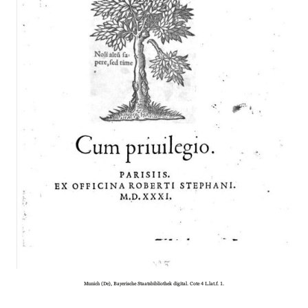
Munich (De), Bayerische Staatsbibliothek digital. Cote 4 L.lat.f. 1.