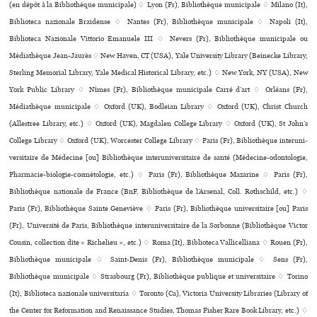
(en dépôt à la Bibliothèque muni­ci­pale) ♢ Lyon (Fr), Bibliothèque muni­ci­pale ♢ Milano (It),
Biblioteca nazio­nale Braidense ♢ Nantes (Fr), Bibliothèque muni­ci­pale ♢ Napoli (It),
Biblioteca Nazionale Vittorio Emanuele III ♢ Nevers (Fr), Bibliothèque muni­ci­pale ou
Médiathèque Jean-Jaurès ♢ New Haven, CT (USA), Yale University Library (Beinecke Library,
Sterling Memorial Library, Yale Medical Historical Library, etc.) ♢ New York, NY (USA), New
York Public Library ♢ Nîmes (Fr), Bibliothèque muni­ci­pale Carré d’art ♢ Orléans (Fr),
Médiathèque muni­ci­pale ♢ Oxford (UK), Bodleian Library ♢ Oxford (UK), Christ Church
(Allestree Library, etc.) ♢ Oxford (UK), Magdalen College Library ♢ Oxford (UK), St John’s
College Library ♢ Oxford (UK), Worcester College Library ♢ Paris (Fr), Bibliothèque inte­ru­ni­
ver­si­taire de Médecine [ou] Bibliothèque inte­ru­ni­ver­si­taire de santé (Médecine-odon­to­lo­gie,
Pharmacie-bio­lo­gie-cos­mé­to­lo­gie, etc.) ♢ Paris (Fr), Bibliothèque Mazarine ♢ Paris (Fr),
Bibliothèque nationale de France (BnF, Bibliothèque de l’Arsenal, Coll. Rothschild, etc.) ♢
Paris (Fr), Bibliothèque Sainte Geneviève ♢ Paris (Fr), Bibliothèque uni­ver­si­taire [ou] Paris
(Fr), Université de Paris, Bibliothèque inte­ru­ni­ver­si­taire de la Sorbonne (Bibliothèque Victor
Cousin, collection dite « Richelieu », etc.) ♢ Roma (It), Biblioteca Vallicelliana ♢ Rouen (Fr),
Bibliothèque muni­ci­pale ♢ Saint-Denis (Fr), Bibliothèque muni­ci­pale ♢ Sens (Fr),
Bibliothèque muni­ci­pale ♢ Strasbourg (Fr), Bibliothèque publi­que et uni­ver­si­taire ♢ Torino
(It), Biblioteca nazio­nale uni­ver­si­ta­ria ♢ Toronto (Ca), Victoria University Libraries (Library of
the Center for Reformation and Renaissance Studies, Thomas Fisher Rare Book Library, etc.) ♢