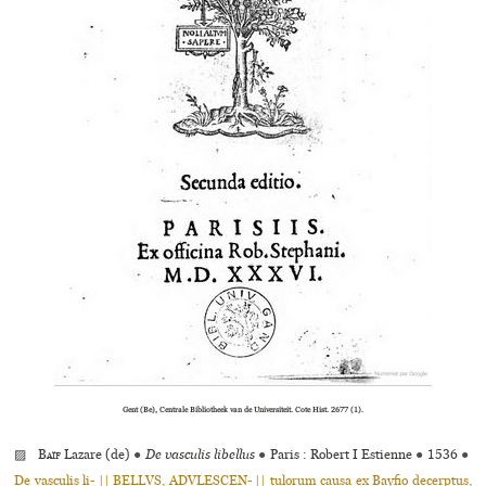
Gent (Be), Centrale Bibliotheek van de Universiteit. Cote Hist. 2677 (1).
▨
Baïf
Lazare (de)
●
De vasculis libellus
●
Paris : Robert I Estienne
●
1536
●
De vasculis li- || BELLVS, ADVLESCEN- || tulorum causa ex Bayfio decerptus,