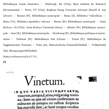
Bibliothèque Sainte Geneviève ♢ Pittsburgh, PA (USA), Hunt Institute for Botanical
Documentation ♢ Provo, UT (USA), Brigham Young University Libraries (Harold B. Lee
Library) ♢ Rennes (Fr), Bibliothèque muni­ci­pale ♢ Roma (It), Biblioteca Vallicelliana ♢
Roma (Va), Biblioteca Apostolica vaticana ♢ Rouen (Fr), Bibliothèque muni­ci­pale ♢ Santa
Barbara, CA (USA), Santa Barbara University Library ♢ Sélestat (Fr), Bibliothèque muni­ci­
pale ♢ Sens (Fr), Bibliothèque muni­ci­pale ♢ Strasbourg (Fr), Bibliothèque publi­que et uni­ver­
si­taire ♢ Toulouse (Fr), Médiathèque José Cabanis ♢ Troyes (Fr), Médiathèque de
l’Agglomération Troyenne ♢ Wien (At), Österreichische Nationalbibliothek ♢ Wolfenbüttel
(De), Herzog August Bibliothek ♢
Notice
anthonominalie
n°
1702
.
📷