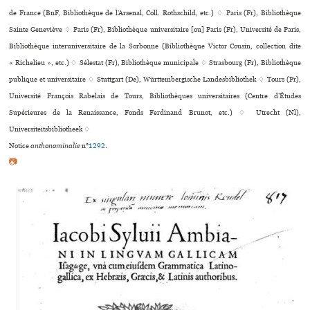
de France (BnF, Bibliothèque de l’Arsenal, Coll. Rothschild, etc.) ♢ Paris (Fr), Bibliothèque
Sainte Geneviève ♢ Paris (Fr), Bibliothèque uni­ver­si­taire [ou] Paris (Fr), Université de Paris,
Bibliothèque inte­ru­ni­ver­si­taire de la Sorbonne (Bibliothèque Victor Cousin, collection dite
« Richelieu », etc.) ♢ Sélestat (Fr), Bibliothèque muni­ci­pale ♢ Strasbourg (Fr), Bibliothèque
publi­que et uni­ver­si­taire ♢ Stuttgart (De), Württembergische Landesbibliothek ♢ Tours (Fr),
Université François Rabelais de Tours, Bibliothèques uni­ver­si­tai­res (Centre d’Études
Supérieures de la Renaissance, Fonds Ferdinand Brunot, etc.) ♢ Utrecht (Nl),
Universiteitsbibliotheek ♢
Notice
anthonominalie
n°
1292
.
📷