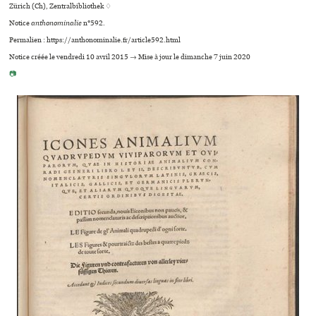
Zürich (Ch), Zentralbibliothek ♢
Notice
anthonominalie
n°592.
Permalien : https://anthonominalie.fr/article592.html
Notice créée le vendredi 10 avril 2015 → Mise à jour le dimanche 7 juin 2020
📷