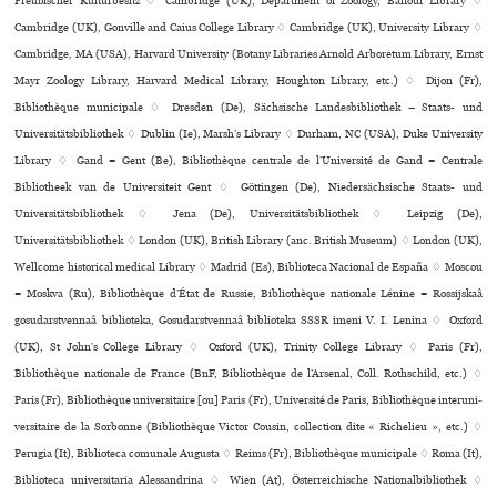
Preußischer Kulturbesitz ♢ Cambridge (UK), Department of Zoology, Balfour Library ♢
Cambridge (UK), Gonville and Caius College Library ♢ Cambridge (UK), University Library ♢
Cambridge, MA (USA), Harvard University (Botany Libraries Arnold Arboretum Library, Ernst
Mayr Zoology Library, Harvard Medical Library, Houghton Library, etc.) ♢ Dijon (Fr),
Bibliothèque muni­ci­pale ♢ Dresden (De), Sächsische Landesbibliothek – Staats- und
Universitätsbibliothek ♢ Dublin (Ie), Marsh’s Library ♢ Durham, NC (USA), Duke University
Library ♢ Gand = Gent (Be), Bibliothèque centrale de l’Université de Gand = Centrale
Bibliotheek van de Universiteit Gent ♢ Göttingen (De), Niedersächsische Staats- und
Universitätsbibliothek ♢ Jena (De), Universitätsbibliothek ♢ Leipzig (De),
Universitätsbibliothek ♢ London (UK), British Library (anc. British Museum) ♢ London (UK),
Wellcome his­to­ri­cal medi­cal Library ♢ Madrid (Es), Biblioteca Nacional de España ♢ Moscou
= Moskva (Ru), Bibliothèque d’État de Russie, Bibliothèque nationale Lénine = Rossijskaâ
gosudarstvennaâ biblioteka, Gosudarstvennaâ biblioteka SSSR imeni V. I. Lenina ♢ Oxford
(UK), St John’s College Library ♢ Oxford (UK), Trinity College Library ♢ Paris (Fr),
Bibliothèque nationale de France (BnF, Bibliothèque de l’Arsenal, Coll. Rothschild, etc.) ♢
Paris (Fr), Bibliothèque uni­ver­si­taire [ou] Paris (Fr), Université de Paris, Bibliothèque inte­ru­ni­
ver­si­taire de la Sorbonne (Bibliothèque Victor Cousin, collection dite « Richelieu », etc.) ♢
Perugia (It), Biblioteca comu­nale Augusta ♢ Reims (Fr), Bibliothèque muni­ci­pale ♢ Roma (It),
Biblioteca uni­ver­si­ta­ria Alessandrina ♢ Wien (At), Österreichische Nationalbibliothek ♢