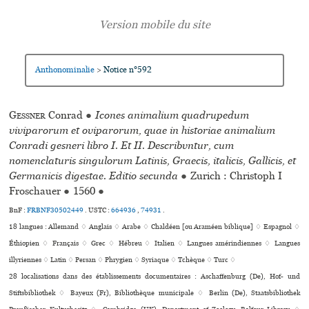
Anthonominalie
Notice n°592
>
Gessner
Conrad
●
Icones animalium quadrupedum
viviparorum et oviparorum, quae in historiae animalium
Conradi gesneri libro I. Et II. Describvntur, cum
nomenclaturis singulorum Latinis, Graecis, italicis, Gallicis, et
Germanicis digestae. Editio secunda
●
Zurich : Christoph I
Froschauer
●
1560
●
BnF :
FRBNF30502449
.
USTC :
664936
,
74931
.
18 langues :
Allemand ♢
Anglais ♢
Arabe ♢
Chaldéen [ou Araméen biblique] ♢
Espagnol ♢
Éthiopien ♢
Français ♢
Grec ♢
Hébreu ♢
Italien ♢
Langues amérindiennes ♢
Langues
illyriennes ♢
Latin ♢
Persan ♢
Phrygien ♢
Syriaque ♢
Tchèque ♢
Turc ♢
28 localisations dans des établissements documentaires : Aschaffenburg (De), Hof- und
Stiftsbibliothek ♢ Bayeux (Fr), Bibliothèque muni­ci­pale ♢ Berlin (De), Staatsbibliothek