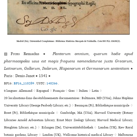
Madrid (Es), Universidad Complutense : Biblioteca Histórica Marqués de Valdecilla. Cote BH FLL 10630(2).
▨
Fuchs
Remaclus
●
Plantarum omnium, quarum hodie apud
pharmacopolas usus est magis frequens nomenclaturae juxta Grecorum,
Latinorum, Gallorum, Italorum, Hispanorum et Germanorum sententiam
●
Paris : Denis Janot
●
1541
●
BP16 :
BP16_110289
.
USTC :
140266
.
6 langues :
Allemand ♢
Espagnol ♢
Français ♢
Grec ♢
Italien ♢
Latin ♢
20 localisations dans des établissements documentaires : Baltimore, MD (USA), Johns Hopkins
University Library (George Peabody Library, etc.) ♢ Besançon (Fr), Bibliothèque muni­ci­pale ♢
Brest (Fr), Bibliothèque muni­ci­pale ♢ Cambridge, MA (USA), Harvard University (Botany
Libraries Arnold Arboretum Library, Ernst Mayr Zoology Library, Harvard Medical Library,
Houghton Library, etc.) ♢ Erlangen (De), Universitätsbibliothek ♢ London (UK), Kew Royal
botanic gardens, Library ♢ London (UK), Wellcome his­to­ri­cal medi­cal Library ♢ Melbourne