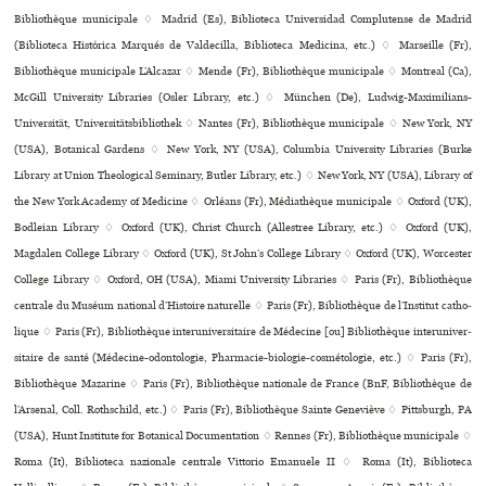
Bibliothèque muni­ci­pale ♢ Madrid (Es), Biblioteca Universidad Complutense de Madrid
(Biblioteca Histórica Marqués de Valdecilla, Biblioteca Medicina, etc.) ♢ Marseille (Fr),
Bibliothèque muni­ci­pale L’Alcazar ♢ Mende (Fr), Bibliothèque muni­ci­pale ♢ Montreal (Ca),
McGill University Libraries (Osler Library, etc.) ♢ München (De), Ludwig-Maximilians-
Universität, Universitätsbibliothek ♢ Nantes (Fr), Bibliothèque muni­ci­pale ♢ New York, NY
(USA), Botanical Gardens ♢ New York, NY (USA), Columbia University Libraries (Burke
Library at Union Theological Seminary, Butler Library, etc.) ♢ New York, NY (USA), Library of
the New York Academy of Medicine ♢ Orléans (Fr), Médiathèque muni­ci­pale ♢ Oxford (UK),
Bodleian Library ♢ Oxford (UK), Christ Church (Allestree Library, etc.) ♢ Oxford (UK),
Magdalen College Library ♢ Oxford (UK), St John’s College Library ♢ Oxford (UK), Worcester
College Library ♢ Oxford, OH (USA), Miami University Libraries ♢ Paris (Fr), Bibliothèque
cen­trale du Muséum natio­nal d’Histoire natu­relle ♢ Paris (Fr), Bibliothèque de l’Institut catho­
li­que ♢ Paris (Fr), Bibliothèque inte­ru­ni­ver­si­taire de Médecine [ou] Bibliothèque inte­ru­ni­ver­
si­taire de santé (Médecine-odon­to­lo­gie, Pharmacie-bio­lo­gie-cos­mé­to­lo­gie, etc.) ♢ Paris (Fr),
Bibliothèque Mazarine ♢ Paris (Fr), Bibliothèque nationale de France (BnF, Bibliothèque de
l’Arsenal, Coll. Rothschild, etc.) ♢ Paris (Fr), Bibliothèque Sainte Geneviève ♢ Pittsburgh, PA
(USA), Hunt Institute for Botanical Documentation ♢ Rennes (Fr), Bibliothèque muni­ci­pale ♢
Roma (It), Biblioteca nazio­nale cen­trale Vittorio Emanuele II ♢ Roma (It), Biblioteca