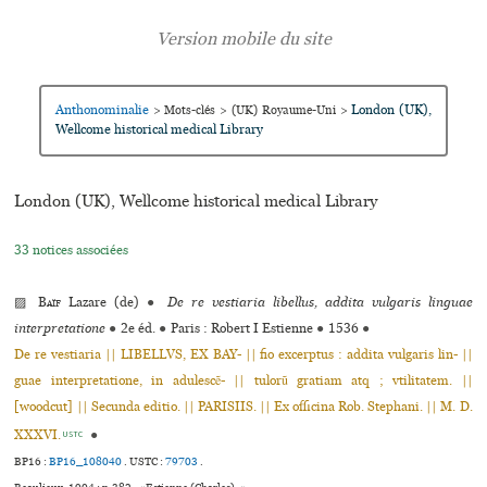
Anthonominalie
London (UK),
>
Mots-clés
>
(UK) Royaume-Uni
>
Wellcome his­to­ri­cal medi­cal Library
London (UK), Wellcome his­to­ri­cal medi­cal Library
33 notices associées
▨
Baïf
Lazare (de)
●
De re vestiaria libellus, addita vulgaris linguae
interpretatione
●
2e éd.
●
Paris : Robert I Estienne
●
1536
●
De re vestiaria || LIBELLVS, EX BAY- || fio excerptus : addita vulgaris lin- ||
guae interpretatione, in adulescẽ- || tulorũ gratiam atq ; vtilitatem. ||
[woodcut] || Secunda editio. || PARISIIS. || Ex officina Rob. Stephani. || M. D.
XXXVI.
●
USTC
BP16 :
BP16_108040
.
USTC :
79703
.