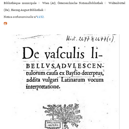
Bibliothèque muni­ci­pale ♢ Wien (At), Österreichische Nationalbibliothek ♢ Wolfenbüttel
(De), Herzog August Bibliothek ♢
Notice
anthonominalie
n°
1152
.
📷