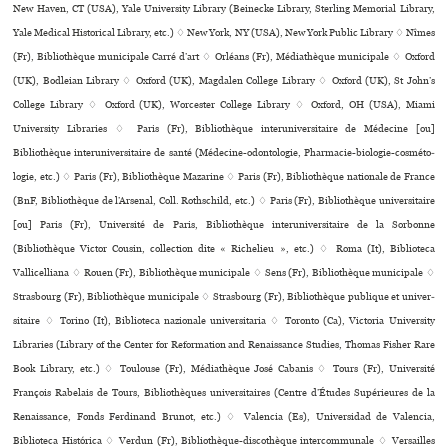
New Haven, CT (USA), Yale University Library (Beinecke Library, Sterling Memorial Library,
Yale Medical Historical Library, etc.) ♢ New York, NY (USA), New York Public Library ♢ Nîmes
(Fr), Bibliothèque muni­ci­pale Carré d’art ♢ Orléans (Fr), Médiathèque muni­ci­pale ♢ Oxford
(UK), Bodleian Library ♢ Oxford (UK), Magdalen College Library ♢ Oxford (UK), St John’s
College Library ♢ Oxford (UK), Worcester College Library ♢ Oxford, OH (USA), Miami
University Libraries ♢ Paris (Fr), Bibliothèque inte­ru­ni­ver­si­taire de Médecine [ou]
Bibliothèque inte­ru­ni­ver­si­taire de santé (Médecine-odon­to­lo­gie, Pharmacie-bio­lo­gie-cos­mé­to­
lo­gie, etc.) ♢ Paris (Fr), Bibliothèque Mazarine ♢ Paris (Fr), Bibliothèque nationale de France
(BnF, Bibliothèque de l’Arsenal, Coll. Rothschild, etc.) ♢ Paris (Fr), Bibliothèque uni­ver­si­taire
[ou] Paris (Fr), Université de Paris, Bibliothèque inte­ru­ni­ver­si­taire de la Sorbonne
(Bibliothèque Victor Cousin, collection dite « Richelieu », etc.) ♢ Roma (It), Biblioteca
Vallicelliana ♢ Rouen (Fr), Bibliothèque muni­ci­pale ♢ Sens (Fr), Bibliothèque muni­ci­pale ♢
Strasbourg (Fr), Bibliothèque muni­ci­pale ♢ Strasbourg (Fr), Bibliothèque publi­que et uni­ver­
si­taire ♢ Torino (It), Biblioteca nazio­nale uni­ver­si­ta­ria ♢ Toronto (Ca), Victoria University
Libraries (Library of the Center for Reformation and Renaissance Studies, Thomas Fisher Rare
Book Library, etc.) ♢ Toulouse (Fr), Médiathèque José Cabanis ♢ Tours (Fr), Université
François Rabelais de Tours, Bibliothèques uni­ver­si­tai­res (Centre d’Études Supérieures de la
Renaissance, Fonds Ferdinand Brunot, etc.) ♢ Valencia (Es), Universidad de Valencia,
Biblioteca Histórica ♢ Verdun (Fr), Bibliothèque-dis­co­thè­que inter­com­mu­nale ♢ Versailles