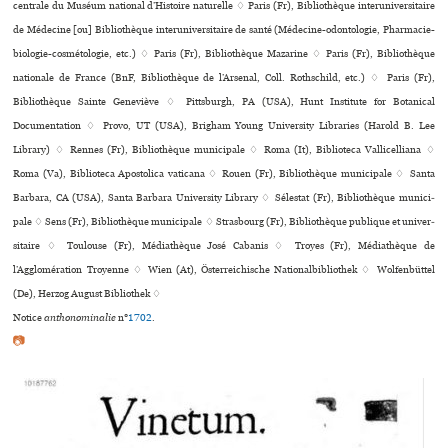
cen­trale du Muséum natio­nal d’Histoire natu­relle ♢ Paris (Fr), Bibliothèque inte­ru­ni­ver­si­taire
de Médecine [ou] Bibliothèque inte­ru­ni­ver­si­taire de santé (Médecine-odon­to­lo­gie, Pharmacie-
bio­lo­gie-cos­mé­to­lo­gie, etc.) ♢ Paris (Fr), Bibliothèque Mazarine ♢ Paris (Fr), Bibliothèque
nationale de France (BnF, Bibliothèque de l’Arsenal, Coll. Rothschild, etc.) ♢ Paris (Fr),
Bibliothèque Sainte Geneviève ♢ Pittsburgh, PA (USA), Hunt Institute for Botanical
Documentation ♢ Provo, UT (USA), Brigham Young University Libraries (Harold B. Lee
Library) ♢ Rennes (Fr), Bibliothèque muni­ci­pale ♢ Roma (It), Biblioteca Vallicelliana ♢
Roma (Va), Biblioteca Apostolica vaticana ♢ Rouen (Fr), Bibliothèque muni­ci­pale ♢ Santa
Barbara, CA (USA), Santa Barbara University Library ♢ Sélestat (Fr), Bibliothèque muni­ci­
pale ♢ Sens (Fr), Bibliothèque muni­ci­pale ♢ Strasbourg (Fr), Bibliothèque publi­que et uni­ver­
si­taire ♢ Toulouse (Fr), Médiathèque José Cabanis ♢ Troyes (Fr), Médiathèque de
l’Agglomération Troyenne ♢ Wien (At), Österreichische Nationalbibliothek ♢ Wolfenbüttel
(De), Herzog August Bibliothek ♢
Notice
anthonominalie
n°
1702
.
📷