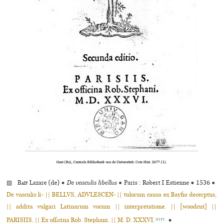
Gent (Be), Centrale Bibliotheek van de Universiteit. Cote Hist. 2677 (1).
▨
Baïf
Lazare (de)
●
De vasculis libellus
●
Paris : Robert I Estienne
●
1536
●
De vasculis li- || BELLVS, ADVLESCEN- || tulorum causa ex Bayfio decerptus,
|| addita vulgari Latinarum vocum || interpretatione. || [woodcut] ||
PARISIIS. || Ex officina Rob. Stephani. || M. D. XXXVI.
●
USTC