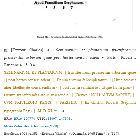
Munich (De), Bayerische Staatsbibliothek digital. Cote Oecon. 1776.
▨ [
Estienne
Charles]
●
Seminarium et plantarium fructiferarum
praesertim arborum quae post hortos conseri solent
●
Paris : Robert I
Estienne
●
1540
●
SEMINARIVM, ET PLANTARIVM || fructiferarum praesertim arborum quae
|| post hortos conseri solent, || Denuò auctum & locupletatum. || Huic accessit
alter libellus de conserendis ar- || boribus in seminario : déque iis in plan- ||
tarium transferendis atque inserendis. || [Device : NOLI ALTVM SAPERE] ||
CVM PRIVILEGIO REGIS. || PARISIIS. || Ex officina Roberti Stephani
typographi Regii. || M. D. XL.
●
USTC
BP16 :
BP16_109774
.
USTC :
88497
,
147898
.
Musée Virtuel des Dictionnaires (MVD).
Beaulieux, 1904 : p.383 , «Estienne (Charles). ». Quemada, 1968 Tome * : p.[567] .