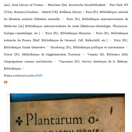
(Au), State Library of Victoria ♢ München (De), Bayerische Staatsbibliothek ♢ New York, NY
(USA), Botanical Gardens ♢ Oxford (UK), Bodleian Library ♢ Paris (Fr), Bibliothèque cen­trale
du Muséum natio­nal d’Histoire natu­relle ♢ Paris (Fr), Bibliothèque inte­ru­ni­ver­si­taire de
Médecine [ou] Bibliothèque inte­ru­ni­ver­si­taire de santé (Médecine-odon­to­lo­gie, Pharmacie-
bio­lo­gie-cos­mé­to­lo­gie, etc.) ♢ Paris (Fr), Bibliothèque Mazarine ♢ Paris (Fr), Bibliothèque
nationale de France (BnF, Bibliothèque de l’Arsenal, Coll. Rothschild, etc.) ♢ Paris (Fr),
Bibliothèque Sainte Geneviève ♢ Strasbourg (Fr), Bibliothèque publi­que et uni­ver­si­taire ♢
Troyes (Fr), Médiathèque de l’Agglomération Troyenne ♢ Venezia (It), Biblioteca della
Congregazione armena mechitarista ♢ Vincennes (Fr), Service historique de la Défense,
Bibliothèque ♢
Notice
anthonominalie
n°
687
.
📷