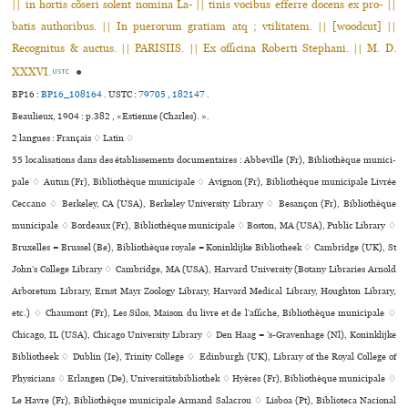
|| in hortis cõseri solent nomina La- || tinis vocibus efferre docens ex pro- ||
batis authoribus. || In puerorum gratiam atq ; vtilitatem. || [woodcut] ||
Recognitus & auctus. || PARISIIS. || Ex officina Roberti Stephani. || M. D.
XXXVI.
●
USTC
BP16 :
BP16_108164
.
USTC :
79705
,
182147
.
Beaulieux, 1904 : p.382 , «Estienne (Charles). ».
2 langues :
Français ♢
Latin ♢
55 localisations dans des établissements documentaires : Abbeville (Fr), Bibliothèque muni­ci­
pale ♢ Autun (Fr), Bibliothèque muni­ci­pale ♢ Avignon (Fr), Bibliothèque muni­ci­pale Livrée
Ceccano ♢ Berkeley, CA (USA), Berkeley University Library ♢ Besançon (Fr), Bibliothèque
muni­ci­pale ♢ Bordeaux (Fr), Bibliothèque muni­ci­pale ♢ Boston, MA (USA), Public Library ♢
Bruxelles = Brussel (Be), Bibliothèque royale = Koninklijke Bibliotheek ♢ Cambridge (UK), St
John’s College Library ♢ Cambridge, MA (USA), Harvard University (Botany Libraries Arnold
Arboretum Library, Ernst Mayr Zoology Library, Harvard Medical Library, Houghton Library,
etc.) ♢ Chaumont (Fr), Les Silos, Maison du livre et de l’affi­che, Bibliothèque muni­ci­pale ♢
Chicago, IL (USA), Chicago University Library ♢ Den Haag = ’s-Gravenhage (Nl), Koninklijke
Bibliotheek ♢ Dublin (Ie), Trinity College ♢ Edinburgh (UK), Library of the Royal College of
Physicians ♢ Erlangen (De), Universitätsbibliothek ♢ Hyères (Fr), Bibliothèque muni­ci­pale ♢
Le Havre (Fr), Bibliothèque muni­ci­pale Armand Salacrou ♢ Lisboa (Pt), Biblioteca Nacional