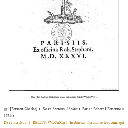
Gent (Be), Centrale Bibliotheek van de Universiteit. Cote 2677 & 2677 (1).
▨ [
Estienne
Charles]
●
De re hortensi libellus
●
Paris : Robert I Estienne
●
1536
●
De re hortẽsi li- || BELLVS, VVLGARIA || herbarum, florum, ac fruticum, qui