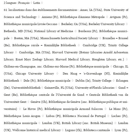
2 langues :
Français ♢
Latin ♢
61 localisations dans des établissements documentaires : Ames, IA (USA), State University of
Science and Technology ♢ Amiens (Fr), Bibliothèque d’Amiens Métropole ♢ Avignon (Fr),
Bibliothèque muni­ci­pale Livrée Ceccano ♢ Berkeley, CA (USA), Berkeley University Library ♢
Bethesda, MD (USA), National Library of Medicine ♢ Bordeaux (Fr), Bibliothèque muni­ci­
pale ♢ Boston, MA (USA), Massachussetts hor­ti­cultu­ral Society Library ♢ Bruxelles = Brussel
(Be), Bibliothèque royale = Koninklijke Bibliotheek ♢ Cambridge (UK), Trinity College
Library ♢ Cambridge, MA (USA), Harvard University (Botany Libraries Arnold Arboretum
Library, Ernst Mayr Zoology Library, Harvard Medical Library, Houghton Library, etc.) ♢
Châlons-en-Champagne, anc. Châlons-sur-Marne (Fr), Bibliothèque muni­ci­pale ♢ Chicago, IL
(USA), Chicago University Library ♢ Den Haag = ’s-Gravenhage (Nl), Koninklijke
Bibliotheek ♢ Dole (Fr), Bibliothèque muni­ci­pale ♢ Dublin (Ie), Trinity College ♢ Erlangen
(De), Universitätsbibliothek ♢ Gainesville, FL (USA), University of Florida Libraries ♢ Gand =
Gent (Be), Bibliothèque centrale de l’Université de Gand = Centrale Bibliotheek van de
Universiteit Gent ♢ Genève (Ch), Bibliothèque de Genève (anc. Bibliothèque publi­que et uni­
ver­si­taire) ♢ Le Havre (Fr), Bibliothèque muni­ci­pale Armand Salacrou ♢ Le Mans (Fr),
Médiathèque Louis Aragon ♢ Lisboa (Pt), Biblioteca Nacional de Portugal ♢ Loches (Fr),
Bibliothèque muni­ci­pale ♢ London (UK), British Library (anc. British Museum) ♢ London
(UK), Wellcome his­to­ri­cal medi­cal Library ♢ Lugano (Ch), Biblioteca can­to­nale ♢ Lyon (Fr),