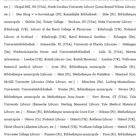
etc.) ♢ Chapel Hill, NC (USA), North Carolina University Library (Louis Round Wilson Library,
etc.) ♢ Den Haag = ’s-Gravenhage (Nl), Koninklijke Bibliotheek ♢ Dole (Fr), Bibliothèque
muni­ci­pale ♢ Dublin (Ie), Trinity College ♢ Durham, NC (USA), Duke University Library ♢
Edinburgh (UK), Library of the Royal College of Physicians ♢ Edinburgh (UK), National
Library of Scotland ♢ Edinburgh (UK), Royal Botanical Gardens ♢ Erlangen (De),
Universitätsbibliothek ♢ Gainesville, FL (USA), University of Florida Libraries ♢ Göttingen
(De), Niedersächsische Staats- und Universitätsbibliothek ♢ Lisle, IL (USA), Morton
Arboretum ♢ London (UK), British Library (anc. British Museum) ♢ London (UK), Wellcome
his­to­ri­cal medi­cal Library ♢ Lyon (Fr), Bibliothèque muni­ci­pale ♢ Marseille (Fr),
Bibliothèque muni­ci­pale L’Alcazar ♢ Metz (Fr), Médiathèque du Pontiffroy ♢ Montreal (Ca),
McGill University Libraries (Osler Library, etc.) ♢ München (De), Ludwig-Maximilians-
Universität, Universitätsbibliothek ♢ Nantes (Fr), Bibliothèque muni­ci­pale ♢ Nevers (Fr),
Bibliothèque muni­ci­pale ou Médiathèque Jean-Jaurès ♢ New Haven, CT (USA), Yale
University Library (Beinecke Library, Sterling Memorial Library, Yale Medical Historical
Library, etc.) ♢ Nîmes (Fr), Bibliothèque muni­ci­pale Carré d’art ♢ Orléans (Fr), Médiathèque
muni­ci­pale ♢ Ottawa (Ca), National Library ♢ Oxford (UK), Bodleian Library ♢ Oxford (UK),
Christ Church (Allestree Library, etc.) ♢ Oxford (UK), Wadham College Library ♢ Oxford (UK),
Worcester College Library ♢ Pamiers (Fr), Bibliothèque municipale ♢ Paris (Fr), Bibliothèque