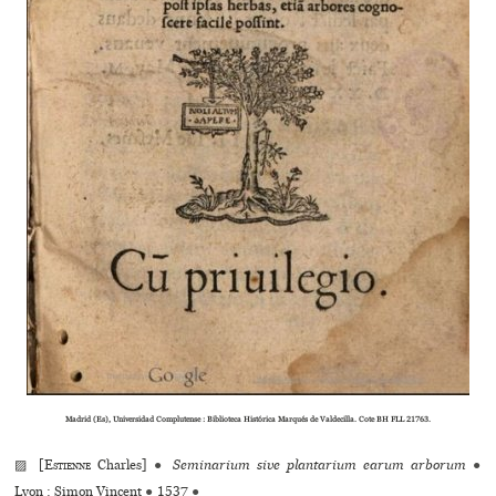
Madrid (Es), Universidad Complutense : Biblioteca Histórica Marqués de Valdecilla. Cote BH FLL 21763.
▨ [
Estienne
Charles]
●
Seminarium sive plan­ta­rium earum arbo­rum
●
Lyon : Simon Vincent
●
1537
●