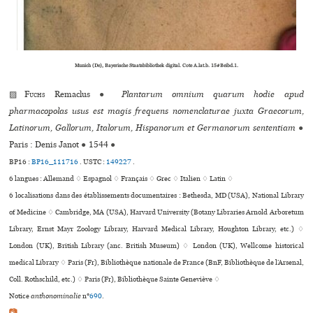
Munich (De), Bayerische Staatsbibliothek digital. Cote A.lat.b. 15#Beibd.1.
▨
Fuchs
Remaclus
●
Plantarum omnium quarum hodie apud
pharmacopolas usus est magis frequens nomenclaturae juxta Graecorum,
Latinorum, Gallorum, Italorum, Hispanorum et Germanorum sententiam
●
Paris : Denis Janot
●
1544
●
BP16 :
BP16_111716
.
USTC :
149227
.
6 langues :
Allemand ♢
Espagnol ♢
Français ♢
Grec ♢
Italien ♢
Latin ♢
6 localisations dans des établissements documentaires : Bethesda, MD (USA), National Library
of Medicine ♢ Cambridge, MA (USA), Harvard University (Botany Libraries Arnold Arboretum
Library, Ernst Mayr Zoology Library, Harvard Medical Library, Houghton Library, etc.) ♢
London (UK), British Library (anc. British Museum) ♢ London (UK), Wellcome his­to­ri­cal
medi­cal Library ♢ Paris (Fr), Bibliothèque nationale de France (BnF, Bibliothèque de l’Arsenal,
Coll. Rothschild, etc.) ♢ Paris (Fr), Bibliothèque Sainte Geneviève ♢
Notice
anthonominalie
n°
690
.
📷