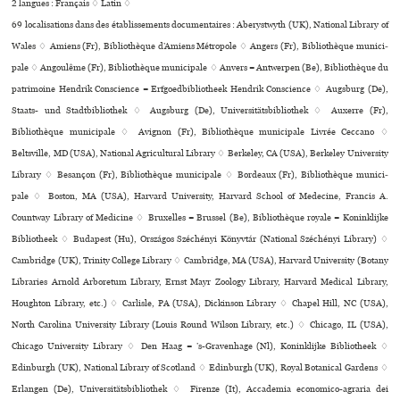
2 langues :
Français ♢
Latin ♢
69 localisations dans des établissements documentaires : Aberystwyth (UK), National Library of
Wales ♢ Amiens (Fr), Bibliothèque d’Amiens Métropole ♢ Angers (Fr), Bibliothèque muni­ci­
pale ♢ Angoulême (Fr), Bibliothèque muni­ci­pale ♢ Anvers = Antwerpen (Be), Bibliothèque du
patrimoine Hendrik Conscience = Erfgoedbibliotheek Hendrik Conscience ♢ Augsburg (De),
Staats- und Stadtbibliothek ♢ Augsburg (De), Universitätsbibliothek ♢ Auxerre (Fr),
Bibliothèque muni­ci­pale ♢ Avignon (Fr), Bibliothèque muni­ci­pale Livrée Ceccano ♢
Beltsville, MD (USA), National Agricultural Library ♢ Berkeley, CA (USA), Berkeley University
Library ♢ Besançon (Fr), Bibliothèque muni­ci­pale ♢ Bordeaux (Fr), Bibliothèque muni­ci­
pale ♢ Boston, MA (USA), Harvard University, Harvard School of Medecine, Francis A.
Countway Library of Medicine ♢ Bruxelles = Brussel (Be), Bibliothèque royale = Koninklijke
Bibliotheek ♢ Budapest (Hu), Országos Széchényi Könyvtár (National Széchényi Library) ♢
Cambridge (UK), Trinity College Library ♢ Cambridge, MA (USA), Harvard University (Botany
Libraries Arnold Arboretum Library, Ernst Mayr Zoology Library, Harvard Medical Library,
Houghton Library, etc.) ♢ Carlisle, PA (USA), Dickinson Library ♢ Chapel Hill, NC (USA),
North Carolina University Library (Louis Round Wilson Library, etc.) ♢ Chicago, IL (USA),
Chicago University Library ♢ Den Haag = ’s-Gravenhage (Nl), Koninklijke Bibliotheek ♢
Edinburgh (UK), National Library of Scotland ♢ Edinburgh (UK), Royal Botanical Gardens ♢
Erlangen (De), Universitätsbibliothek ♢ Firenze (It), Accademia eco­no­mico-agra­ria dei