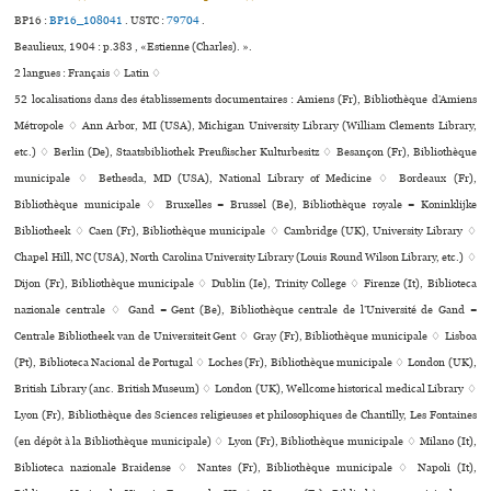
BP16 :
BP16_108041
.
USTC :
79704
.
Beaulieux, 1904 : p.383 , «Estienne (Charles). ».
2 langues :
Français ♢
Latin ♢
52 localisations dans des établissements documentaires : Amiens (Fr), Bibliothèque d’Amiens
Métropole ♢ Ann Arbor, MI (USA), Michigan University Library (William Clements Library,
etc.) ♢ Berlin (De), Staatsbibliothek Preußischer Kulturbesitz ♢ Besançon (Fr), Bibliothèque
muni­ci­pale ♢ Bethesda, MD (USA), National Library of Medicine ♢ Bordeaux (Fr),
Bibliothèque muni­ci­pale ♢ Bruxelles = Brussel (Be), Bibliothèque royale = Koninklijke
Bibliotheek ♢ Caen (Fr), Bibliothèque muni­ci­pale ♢ Cambridge (UK), University Library ♢
Chapel Hill, NC (USA), North Carolina University Library (Louis Round Wilson Library, etc.) ♢
Dijon (Fr), Bibliothèque muni­ci­pale ♢ Dublin (Ie), Trinity College ♢ Firenze (It), Biblioteca
nazio­nale cen­trale ♢ Gand = Gent (Be), Bibliothèque centrale de l’Université de Gand =
Centrale Bibliotheek van de Universiteit Gent ♢ Gray (Fr), Bibliothèque muni­ci­pale ♢ Lisboa
(Pt), Biblioteca Nacional de Portugal ♢ Loches (Fr), Bibliothèque muni­ci­pale ♢ London (UK),
British Library (anc. British Museum) ♢ London (UK), Wellcome his­to­ri­cal medi­cal Library ♢
Lyon (Fr), Bibliothèque des Sciences reli­gieu­ses et phi­lo­so­phi­ques de Chantilly, Les Fontaines
(en dépôt à la Bibliothèque muni­ci­pale) ♢ Lyon (Fr), Bibliothèque muni­ci­pale ♢ Milano (It),
Biblioteca nazio­nale Braidense ♢ Nantes (Fr), Bibliothèque muni­ci­pale ♢ Napoli (It),