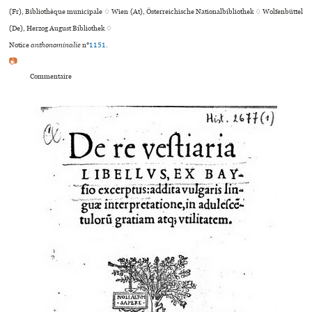
(Fr), Bibliothèque muni­ci­pale ♢ Wien (At), Österreichische Nationalbibliothek ♢ Wolfenbüttel
(De), Herzog August Bibliothek ♢
Notice
anthonominalie
n°
1151
.
📷
Commentaire