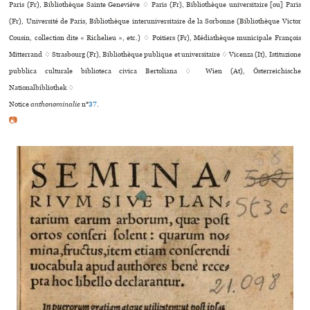
Paris (Fr), Bibliothèque Sainte Geneviève ♢ Paris (Fr), Bibliothèque uni­ver­si­taire [ou] Paris
(Fr), Université de Paris, Bibliothèque inte­ru­ni­ver­si­taire de la Sorbonne (Bibliothèque Victor
Cousin, collection dite « Richelieu », etc.) ♢ Poitiers (Fr), Médiathèque muni­ci­pale François
Mitterrand ♢ Strasbourg (Fr), Bibliothèque publi­que et uni­ver­si­taire ♢ Vicenza (It), Istituzione
pub­blica cultu­rale biblio­teca civica Bertoliana ♢ Wien (At), Österreichische
Nationalbibliothek ♢
Notice
anthonominalie
n°
37
.
📷