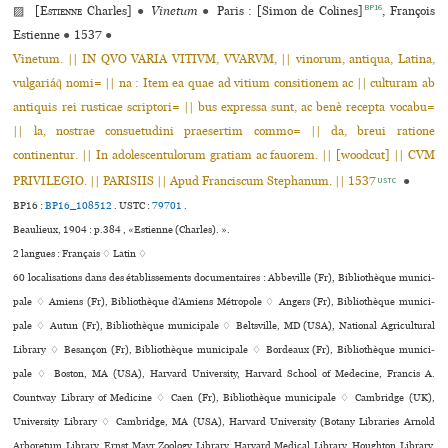
BP16
▨ [
Estienne
Charles]
●
Vinetum
●
Paris : [Simon de Colines]
, François
Estienne
●
1537
●
Vinetum. || IN QVO VARIA VITIVM, VVARVM, || vinorum, antiqua, Latina,
vulgariáq̃ nomi= || na : Item ea quae ad vitium consitionem ac || culturam ab
antiquis rei rusticae scriptori= || bus expressa sunt, ac benè recepta vocabu=
|| la, nostrae consuetudini praesertim commo= || da, breui ratione
continentur. || In adolescentulorum gratiam ac fauorem. || [woodcut] || CVM
PRIVILEGIO. || PARISIIS || Apud Franciscum Stephanum. || 1537
●
USTC
BP16 :
BP16_108512
.
USTC :
79701
.
Beaulieux, 1904 : p.384 , «Estienne (Charles). ».
2 langues :
Français ♢
Latin ♢
60 localisations dans des établissements documentaires : Abbeville (Fr), Bibliothèque muni­ci­
pale ♢ Amiens (Fr), Bibliothèque d’Amiens Métropole ♢ Angers (Fr), Bibliothèque muni­ci­
pale ♢ Autun (Fr), Bibliothèque muni­ci­pale ♢ Beltsville, MD (USA), National Agricultural
Library ♢ Besançon (Fr), Bibliothèque muni­ci­pale ♢ Bordeaux (Fr), Bibliothèque muni­ci­
pale ♢ Boston, MA (USA), Harvard University, Harvard School of Medecine, Francis A.
Countway Library of Medicine ♢ Caen (Fr), Bibliothèque muni­ci­pale ♢ Cambridge (UK),
University Library ♢ Cambridge, MA (USA), Harvard University (Botany Libraries Arnold
Arboretum Library, Ernst Mayr Zoology Library, Harvard Medical Library, Houghton Library,