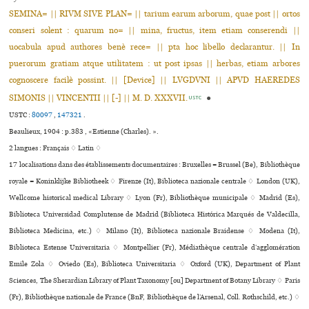
SEMINA= || RIVM SIVE PLAN= || tarium earum arborum, quae post || ortos
conseri solent : quarum no= || mina, fructus, item etiam conserendi ||
uocabula apud authores benè rece= || pta hoc libello declarantur. || In
puerorum gratiam atque utilitatem : ut post ipsas || herbas, etiam arbores
cognoscere facilè possint. || [Device] || LVGDVNI || APVD HAEREDES
SIMONIS || VINCENTII || [-] || M. D. XXXVII.
●
USTC
USTC :
80097
,
147321
.
Beaulieux, 1904 : p.383 , «Estienne (Charles). ».
2 langues :
Français ♢
Latin ♢
17 localisations dans des établissements documentaires : Bruxelles = Brussel (Be), Bibliothèque
royale = Koninklijke Bibliotheek ♢ Firenze (It), Biblioteca nazio­nale cen­trale ♢ London (UK),
Wellcome his­to­ri­cal medi­cal Library ♢ Lyon (Fr), Bibliothèque muni­ci­pale ♢ Madrid (Es),
Biblioteca Universidad Complutense de Madrid (Biblioteca Histórica Marqués de Valdecilla,
Biblioteca Medicina, etc.) ♢ Milano (It), Biblioteca nazio­nale Braidense ♢ Modena (It),
Biblioteca Estense Universitaria ♢ Montpellier (Fr), Médiathèque cen­trale d’agglo­mé­ra­tion
Emile Zola ♢ Oviedo (Es), Biblioteca Universitaria ♢ Oxford (UK), Department of Plant
Sciences, The Sherardian Library of Plant Taxonomy [ou] Department of Botany Library ♢ Paris
(Fr), Bibliothèque nationale de France (BnF, Bibliothèque de l’Arsenal, Coll. Rothschild, etc.) ♢