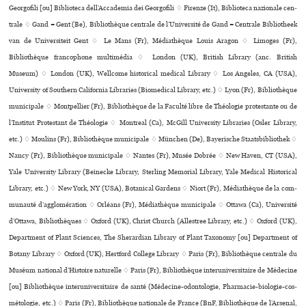
Georgofili [ou] Biblioteca dell’Accademia dei Georgofili ♢ Firenze (It), Biblioteca nazio­nale cen­
trale ♢ Gand = Gent (Be), Bibliothèque centrale de l’Université de Gand = Centrale Bibliotheek
van de Universiteit Gent ♢ Le Mans (Fr), Médiathèque Louis Aragon ♢ Limoges (Fr),
Bibliothèque fran­co­phone mul­ti­mé­dia ♢ London (UK), British Library (anc. British
Museum) ♢ London (UK), Wellcome his­to­ri­cal medi­cal Library ♢ Los Angeles, CA (USA),
University of Southern California Libraries (Biomedical Library, etc.) ♢ Lyon (Fr), Bibliothèque
muni­ci­pale ♢ Montpellier (Fr), Bibliothèque de la Faculté libre de Théologie pro­tes­tante ou de
l’Institut Protestant de Théologie ♢ Montreal (Ca), McGill University Libraries (Osler Library,
etc.) ♢ Moulins (Fr), Bibliothèque muni­ci­pale ♢ München (De), Bayerische Staatsbibliothek ♢
Nancy (Fr), Bibliothèque muni­ci­pale ♢ Nantes (Fr), Musée Dobrée ♢ New Haven, CT (USA),
Yale University Library (Beinecke Library, Sterling Memorial Library, Yale Medical Historical
Library, etc.) ♢ New York, NY (USA), Botanical Gardens ♢ Niort (Fr), Médiathèque de la com­
mu­nauté d’agglo­mé­ra­tion ♢ Orléans (Fr), Médiathèque muni­ci­pale ♢ Ottawa (Ca), Université
d’Ottawa, Bibliothèques ♢ Oxford (UK), Christ Church (Allestree Library, etc.) ♢ Oxford (UK),
Department of Plant Sciences, The Sherardian Library of Plant Taxonomy [ou] Department of
Botany Library ♢ Oxford (UK), Hertford College Library ♢ Paris (Fr), Bibliothèque cen­trale du
Muséum natio­nal d’Histoire natu­relle ♢ Paris (Fr), Bibliothèque inte­ru­ni­ver­si­taire de Médecine
[ou] Bibliothèque inte­ru­ni­ver­si­taire de santé (Médecine-odon­to­lo­gie, Pharmacie-bio­lo­gie-cos­
mé­to­lo­gie, etc.) ♢ Paris (Fr), Bibliothèque nationale de France (BnF, Bibliothèque de l’Arsenal,