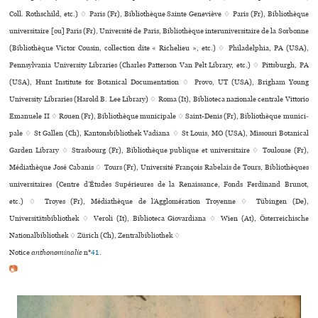
Coll. Rothschild, etc.) ♢ Paris (Fr), Bibliothèque Sainte Geneviève ♢ Paris (Fr), Bibliothèque
uni­ver­si­taire [ou] Paris (Fr), Université de Paris, Bibliothèque inte­ru­ni­ver­si­taire de la Sorbonne
(Bibliothèque Victor Cousin, collection dite « Richelieu », etc.) ♢ Philadelphia, PA (USA),
Pennsylvania University Libraries (Charles Patterson Van Pelt Library, etc.) ♢ Pittsburgh, PA
(USA), Hunt Institute for Botanical Documentation ♢ Provo, UT (USA), Brigham Young
University Libraries (Harold B. Lee Library) ♢ Roma (It), Biblioteca nazio­nale cen­trale Vittorio
Emanuele II ♢ Rouen (Fr), Bibliothèque muni­ci­pale ♢ Saint-Denis (Fr), Bibliothèque muni­ci­
pale ♢ St Gallen (Ch), Kantonsbibliothek Vadiana ♢ St Louis, MO (USA), Missouri Botanical
Garden Library ♢ Strasbourg (Fr), Bibliothèque publi­que et uni­ver­si­taire ♢ Toulouse (Fr),
Médiathèque José Cabanis ♢ Tours (Fr), Université François Rabelais de Tours, Bibliothèques
uni­ver­si­tai­res (Centre d’Études Supérieures de la Renaissance, Fonds Ferdinand Brunot,
etc.) ♢ Troyes (Fr), Médiathèque de l’Agglomération Troyenne ♢ Tübingen (De),
Universitätsbibliothek ♢ Veroli (It), Biblioteca Giovardiana ♢ Wien (At), Österreichische
Nationalbibliothek ♢ Zürich (Ch), Zentralbibliothek ♢
Notice
anthonominalie
n°
41
.
📷