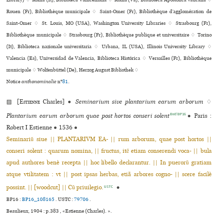
Library) ♢ Roma (It), Biblioteca Vallicelliana ♢ Roma (Va), Biblioteca Apostolica vaticana ♢
Rouen (Fr), Bibliothèque muni­ci­pale ♢ Saint-Omer (Fr), Bibliothèque d’agglo­mé­ra­tion de
Saint-Omer ♢ St. Louis, MO (USA), Washington University Libraries ♢ Strasbourg (Fr),
Bibliothèque muni­ci­pale ♢ Strasbourg (Fr), Bibliothèque publi­que et uni­ver­si­taire ♢ Torino
(It), Biblioteca nazio­nale uni­ver­si­ta­ria ♢ Urbana, IL (USA), Illinois University Library ♢
Valencia (Es), Universidad de Valencia, Biblioteca Histórica ♢ Versailles (Fr), Bibliothèque
muni­ci­pale ♢ Wolfenbüttel (De), Herzog August Bibliothek ♢
Notice
anthonominalie
n°
81
.
▨ [
Estienne
Charles]
●
Seminarium sive plantarium earum arborum
♢
BnF/BP16
Plantarium earum arborum quae post hortos conseri solent
●
Paris :
Robert I Estienne
●
1536
●
Seminariũ siue || PLANTARIVM EA- || rum arborum, quae post hortos ||
conseri solent : quarum nomina, || fructus, itẽ etiam conserendi voca- || bula
apud authores benè recepta || hoc libello declarantur. || In puerorũ gratiam
atque vtilitatem : vt || post ipsas herbas, etiã arbores cogno- || scere facilè
possint. || [woodcut] || Cũ priuilegio.
●
USTC
BP16 :
BP16_108165
.
USTC :
79706
.
Beaulieux, 1904 : p.383 , «Estienne (Charles). ».