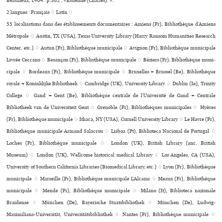
Beaulieux, 1904 : p.382 , «Estienne (Charles). ».
2 langues :
Français ♢
Latin ♢
55 localisations dans des établissements documentaires : Amiens (Fr), Bibliothèque d’Amiens
Métropole ♢ Austin, TX (USA), Texas University Library (Harry Ransom Humanities Research
Center, etc.) ♢ Autun (Fr), Bibliothèque muni­ci­pale ♢ Avignon (Fr), Bibliothèque muni­ci­pale
Livrée Ceccano ♢ Besançon (Fr), Bibliothèque muni­ci­pale ♢ Béziers (Fr), Bibliothèque muni­
ci­pale ♢ Bordeaux (Fr), Bibliothèque muni­ci­pale ♢ Bruxelles = Brussel (Be), Bibliothèque
royale = Koninklijke Bibliotheek ♢ Cambridge (UK), University Library ♢ Dublin (Ie), Trinity
College ♢ Gand = Gent (Be), Bibliothèque centrale de l’Université de Gand = Centrale
Bibliotheek van de Universiteit Gent ♢ Grenoble (Fr), Bibliothèques muni­ci­pa­les ♢ Hyères
(Fr), Bibliothèque muni­ci­pale ♢ Ithaca, NY (USA), Cornell University Library ♢ Le Havre (Fr),
Bibliothèque muni­ci­pale Armand Salacrou ♢ Lisboa (Pt), Biblioteca Nacional de Portugal ♢
Loches (Fr), Bibliothèque muni­ci­pale ♢ London (UK), British Library (anc. British
Museum) ♢ London (UK), Wellcome his­to­ri­cal medi­cal Library ♢ Los Angeles, CA (USA),
University of Southern California Libraries (Biomedical Library, etc.) ♢ Lyon (Fr), Bibliothèque
muni­ci­pale ♢ Marseille (Fr), Bibliothèque muni­ci­pale L’Alcazar ♢ Meaux (Fr), Bibliothèque
muni­ci­pale ♢ Mende (Fr), Bibliothèque muni­ci­pale ♢ Milano (It), Biblioteca nazio­nale
Braidense ♢ München (De), Bayerische Staatsbibliothek ♢ München (De), Ludwig-
Maximilians-Universität, Universitätsbibliothek ♢ Nantes (Fr), Bibliothèque muni­ci­pale ♢