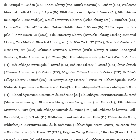
de Portugal ♢ London (UK), British Library (anc. British Museum) ♢ London (UK), Wellcome
his­to­ri­cal medi­cal Library ♢ Lyon (Fr), Bibliothèque muni­ci­pale ♢ Mende (Fr), Bibliothèque
muni­ci­pale ♢ Montreal (Ca), McGill University Libraries (Osler Library, etc.) ♢ München (De),
Ludwig-Maximilians-Universität, Universitätsbibliothek ♢ Nantes (Fr), Bibliothèque muni­ci­
pale ♢ New Haven, CT (USA), Yale University Library (Beinecke Library, Sterling Memorial
Library, Yale Medical Historical Library, etc.) ♢ New York, NY (USA), Botanical Gardens ♢
New York, NY (USA), Columbia University Libraries (Burke Library at Union Theological
Seminary, Butler Library, etc.) ♢ Nîmes (Fr), Bibliothèque muni­ci­pale Carré d’art ♢ Orléans
(Fr), Médiathèque muni­ci­pale ♢ Oxford (UK), Bodleian Library ♢ Oxford (UK), Christ Church
(Allestree Library, etc.) ♢ Oxford (UK), Magdalen College Library ♢ Oxford (UK), St John’s
College Library ♢ Oxford (UK), University College Library ♢ Paris (Fr), Bibliothèque de l’École
Nationale Supérieure des Beaux Arts ♢ Paris (Fr), Bibliothèque de l’Institut catho­li­que ♢ Paris
(Fr), Bibliothèque inte­ru­ni­ver­si­taire de Médecine [ou] Bibliothèque inte­ru­ni­ver­si­taire de santé
(Médecine-odon­to­lo­gie, Pharmacie-bio­lo­gie-cos­mé­to­lo­gie, etc.) ♢ Paris (Fr), Bibliothèque
Mazarine ♢ Paris (Fr), Bibliothèque nationale de France (BnF, Bibliothèque de l’Arsenal, Coll.
Rothschild, etc.) ♢ Paris (Fr), Bibliothèque uni­ver­si­taire [ou] Paris (Fr), Université de Paris,
Bibliothèque inte­ru­ni­ver­si­taire de la Sorbonne (Bibliothèque Victor Cousin, collection dite
« Richelieu », etc.) ♢ Provo, UT (USA), Brigham Young University Libraries (Harold B. Lee