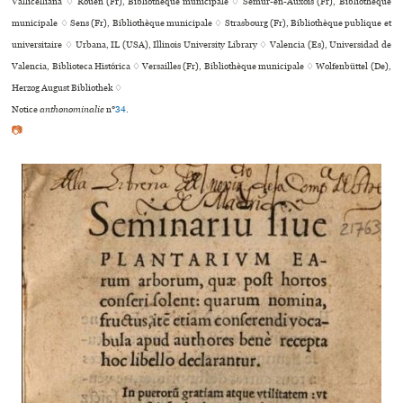
Vallicelliana ♢ Rouen (Fr), Bibliothèque muni­ci­pale ♢ Semur-en-Auxois (Fr), Bibliothèque
muni­ci­pale ♢ Sens (Fr), Bibliothèque muni­ci­pale ♢ Strasbourg (Fr), Bibliothèque publi­que et
uni­ver­si­taire ♢ Urbana, IL (USA), Illinois University Library ♢ Valencia (Es), Universidad de
Valencia, Biblioteca Histórica ♢ Versailles (Fr), Bibliothèque muni­ci­pale ♢ Wolfenbüttel (De),
Herzog August Bibliothek ♢
Notice
anthonominalie
n°
34
.
📷