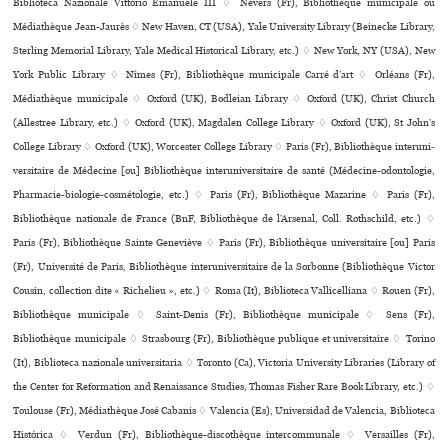
Biblioteca Nazionale Vittorio Emanuele III ♢ Nevers (Fr), Bibliothèque muni­ci­pale ou
Médiathèque Jean-Jaurès ♢ New Haven, CT (USA), Yale University Library (Beinecke Library,
Sterling Memorial Library, Yale Medical Historical Library, etc.) ♢ New York, NY (USA), New
York Public Library ♢ Nîmes (Fr), Bibliothèque muni­ci­pale Carré d’art ♢ Orléans (Fr),
Médiathèque muni­ci­pale ♢ Oxford (UK), Bodleian Library ♢ Oxford (UK), Christ Church
(Allestree Library, etc.) ♢ Oxford (UK), Magdalen College Library ♢ Oxford (UK), St John’s
College Library ♢ Oxford (UK), Worcester College Library ♢ Paris (Fr), Bibliothèque inte­ru­ni­
ver­si­taire de Médecine [ou] Bibliothèque inte­ru­ni­ver­si­taire de santé (Médecine-odon­to­lo­gie,
Pharmacie-bio­lo­gie-cos­mé­to­lo­gie, etc.) ♢ Paris (Fr), Bibliothèque Mazarine ♢ Paris (Fr),
Bibliothèque nationale de France (BnF, Bibliothèque de l’Arsenal, Coll. Rothschild, etc.) ♢
Paris (Fr), Bibliothèque Sainte Geneviève ♢ Paris (Fr), Bibliothèque uni­ver­si­taire [ou] Paris
(Fr), Université de Paris, Bibliothèque inte­ru­ni­ver­si­taire de la Sorbonne (Bibliothèque Victor
Cousin, collection dite « Richelieu », etc.) ♢ Roma (It), Biblioteca Vallicelliana ♢ Rouen (Fr),
Bibliothèque muni­ci­pale ♢ Saint-Denis (Fr), Bibliothèque muni­ci­pale ♢ Sens (Fr),
Bibliothèque muni­ci­pale ♢ Strasbourg (Fr), Bibliothèque publi­que et uni­ver­si­taire ♢ Torino
(It), Biblioteca nazio­nale uni­ver­si­ta­ria ♢ Toronto (Ca), Victoria University Libraries (Library of
the Center for Reformation and Renaissance Studies, Thomas Fisher Rare Book Library, etc.) ♢
Toulouse (Fr), Médiathèque José Cabanis ♢ Valencia (Es), Universidad de Valencia, Biblioteca
Histórica ♢ Verdun (Fr), Bibliothèque-dis­co­thè­que inter­com­mu­nale ♢ Versailles (Fr),