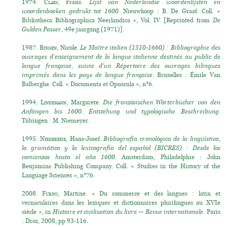
1974.
Claes
, Frans.
Lijst van Nederlandse woordenlijsten en
woordenboeken gedrukt tot 1600.
Nieuwkoop : B. De Graaf. Coll. «
Bibliotheca Bibliographica Neerlandica », Vol. IV. [Reprinted from
De
Gulden Passer
, 49e jaargang (1971)].
1987.
Bingen
, Nicole.
Le Maître italien (1510-1660) : Bibliographie des
ouvrages d'enseignement de la langue italienne destinés au public de
langue française, suivie d'un Répertoire des ouvrages bilingues
imprimés dans les pays de langue française
. Bruxelles : Émile Van
Balberghe. Coll. « Documenta et Opuscula », n°6.
1994.
Lindemann
, Margarete.
Die französischen Wörterbücher von den
Anfängen bis 1600. Entstehung und typologische Beschreibung.
Tübingen : M. Niemeyer.
1995.
Niederehe
, Hans-Josef.
Bibliografía cronológica de la lingüística,
la gramática y la lexicografía del español (BICRES) : Desde los
comienzos hasta el año 1600.
Amsterdam, Philadelphie : John
Benjamins Publishing Company. Coll. « Studies in the History of the
Language Sciences », n°76.
2008.
Furno
, Martine. « Du commerce et des langues : latin et
vernaculaires dans les lexiques et dictionnaires plurilingues au XVIe
siècle », in
Histoire et civilisation du livre — Revue internationale.
Paris
: Droz, 2008, pp.93-116.