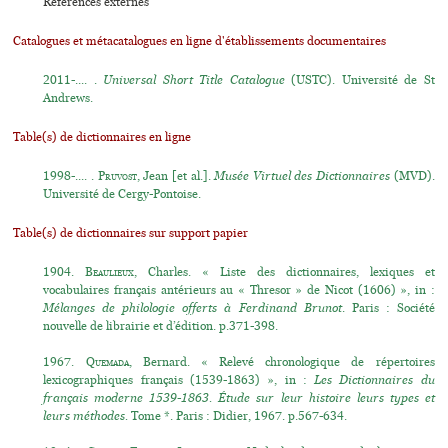
Références externes
Catalogues et métacatalogues en ligne d'établissements documentaires
2011-.... .
Universal Short Title Catalogue
(USTC). Université de St
Andrews.
Table(s) de dictionnaires en ligne
1998-.... .
Pruvost
, Jean [et al.].
Musée Virtuel des Dictionnaires
(MVD).
Université de Cergy-Pontoise.
Table(s) de dictionnaires sur support papier
1904.
Beaulieux
, Charles. « Liste des dictionnaires, lexiques et
vocabulaires français antérieurs au « Thresor » de Nicot (1606) », in :
Mélanges de philologie offerts à Ferdinand Brunot
. Paris : Société
nouvelle de librairie et d’édition. p.371-398.
1967.
Quemada
, Bernard. « Relevé chronologique de répertoires
lexicographiques français (1539-1863) », in :
Les Dictionnaires du
français moderne 1539-1863. Étude sur leur histoire leurs types et
leurs méthodes.
Tome *. Paris : Didier, 1967. p.567-634.