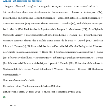
Annexe : Bibliographie des
colloquia
7 langues :
Allemand ♢
Anglais ♢
Espagnol ♢
Français ♢
Italien ♢
Latin ♢
Néerlandais ♢
16 localisations dans des établissements documentaires : Anvers = Antwerpen (Be),
Bibliothèque du patrimoine Hendrik Conscience = Erfgoedbibliotheek Hendrik Conscience ♢
Anvers = Antwerpen (Be), Museum Plantin-Moretus ♢ Grenoble (Fr), Bibliothèques muni­ci­pa­
les ♢ Madrid (Es), Real Academia Española de la Lengua ♢ Manchester (UK), John Rylands
University Library ♢ Maredsous (Be), Abbaye Bénédictine ♢ Namur (Be), Bibliothèque uni­
ver­si­taire Moretus Plantin des Facultés Notre Dame de la Paix ♢ Oxford (UK), Bodleian
Library ♢ Padova (It), Biblioteca del Seminario Vescovile della Facoltà Teologica del Triveneto
dell’Istituto Filosofico Aloisianum ♢ Roma (It), Biblioteca uni­ver­si­ta­ria Alessandrina ♢ Roma
(It), Biblioteca Vallicelliana ♢ Strasbourg (Fr), Bibliothèque publi­que et uni­ver­si­taire ♢ Torino
(It), Biblioteca dell’Istituto sociale dei padri gesuiti ♢ Utrecht (Nl), Universiteitsbibliotheek ♢
Wolfenbüttel (De), Herzog August Bibliothek ♢ Wroclaw = Wrocław = Breslau (Pl), Biblioteka
Uniwersytecka ♢
Notice
anthonominalie
n°410.
Permalien : https://anthonominalie.fr/article410.html
Notice créée le mardi 24 mars 2015 → Mise à jour le vendredi 19 mai 2023
📷