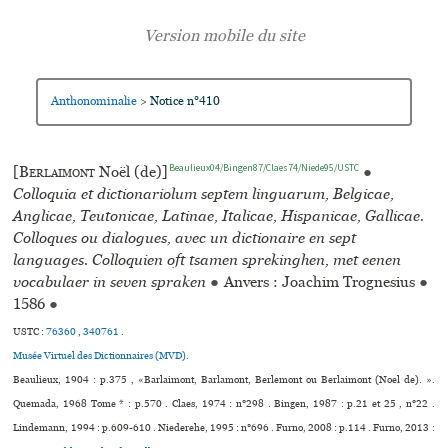
Anthonominalie
Notice n°410
>
Beaulieux04/Bingen87/Claes74/Niede95/USTC
[
Berlaimont
Noël (de)]
●
Colloquia et dictionariolum septem linguarum, Belgicae,
Anglicae, Teutonicae, Latinae, Italicae, Hispanicae, Gallicae.
Colloques ou dialogues, avec un dictionaire en sept
languages. Colloquien oft tsamen sprekinghen, met eenen
vocabulaer in seven spraken
●
Anvers : Joachim Trognesius
●
1586
●
USTC :
76360
,
340761
.
Musée Virtuel des Dictionnaires (MVD).
Beaulieux, 1904 : p.375 , «Barlaimont, Barlamont, Berlemont ou Berlaimont (Noel de). ».
Quemada, 1968 Tome * : p.570 . Claes, 1974 : n°298 . Bingen, 1987 : p.21 et 25 , n°22 .
Lindemann, 1994 : p.609-610 . Niederehe, 1995 : n°696 . Furno, 2008 : p.114 . Furno, 2013 :