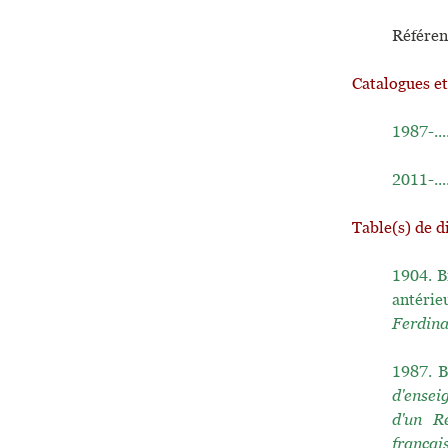
Référen
Catalogues e
1987-...
2011-...
Table(s) de d
1904.
B
antérie
Ferdin
1987.
B
d'ensei
d'un R
françai