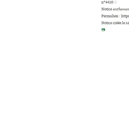
n°4410 ♢
Notice
anthonom
Permalien : http
Notice créée le 
📷