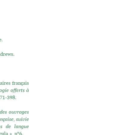
e.
ndrews.
aires français
gie offerts à
.371-398.
 des ouvrages
nçaise, suivie
ys de langue
ula », n°6.