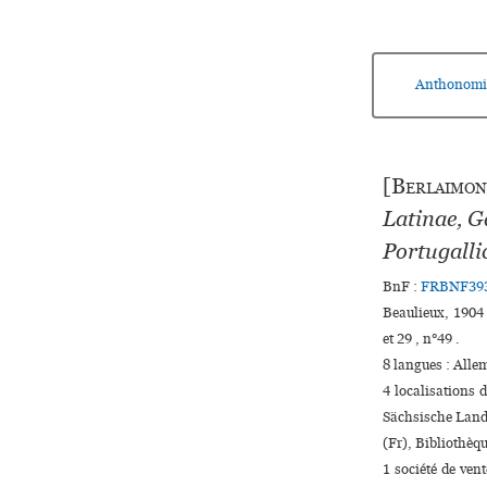
Anthonomi
[
Berlaimon
Latinae, Ga
Portugalli
BnF :
FRBNF39
Beaulieux, 1904 
et 29 , n°49 .
8 langues :
Alle
4 localisations
Sächsische Lande
(Fr), Bibliothèq
1 société de ven