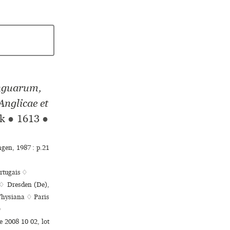
inguarum,
Anglicae et
ck
●
1613
●
ngen, 1987 : p.21
rtugais ♢
 ♢ Dresden (De),
 Thysiana ♢ Paris
♢
e 2008 10 02, lot