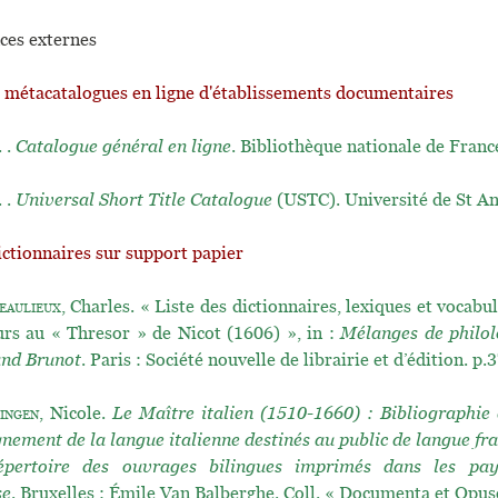
ces externes
t métacatalogues en ligne d'établissements documentaires
. .
Catalogue général en ligne
. Bibliothèque nationale de Franc
. .
Universal Short Title Catalogue
(USTC). Université de St A
ictionnaires sur support papier
eaulieux
, Charles. « Liste des dictionnaires, lexiques et vocabul
urs au « Thresor » de Nicot (1606) », in :
Mélanges de philolo
and Brunot
. Paris : Société nouvelle de librairie et d’édition. p
ingen
, Nicole.
Le Maître italien (1510-1660) : Bibliographie
gnement de la langue italienne destinés au public de langue fra
épertoire des ouvrages bilingues imprimés dans les pa
se
. Bruxelles : Émile Van Balberghe. Coll. « Documenta et Opusc