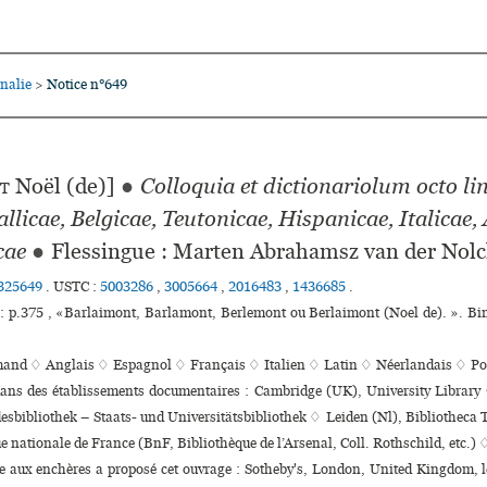
nalie
Notice n°649
>
t
Noël (de)]
●
Colloquia et dictionariolum octo l
llicae, Belgicae, Teutonicae, Hispanicae, Italicae, 
cae
●
Flessingue : Marten Abrahamsz van der Nol
325649
.
USTC :
5003286
,
3005664
,
2016483
,
1436685
.
: p.375 , «Barlaimont, Barlamont, Berlemont ou Berlaimont (Noel de). ». Bi
mand ♢
Anglais ♢
Espagnol ♢
Français ♢
Italien ♢
Latin ♢
Néerlandais ♢
Po
 dans des établissements documentaires : Cambridge (UK), University Library
sbibliothek – Staats- und Universitätsbibliothek ♢ Leiden (Nl), Bibliotheca
ue nationale de France (BnF, Bibliothèque de l’Arsenal, Coll. Rothschild, etc.) 
te aux enchères a proposé cet ouvrage : Sotheby's, London, United Kingdom, l