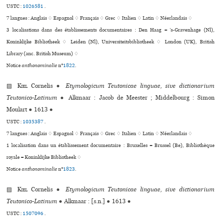
USTC :
1026581
.
7 langues :
Anglais ♢
Espagnol ♢
Français ♢
Grec ♢
Italien ♢
Latin ♢
Néerlandais ♢
3 localisations dans des établissements documentaires : Den Haag = ’s-Gravenhage (Nl),
Koninklijke Bibliotheek ♢ Leiden (Nl), Universiteitsbibliotheek ♢ London (UK), British
Library (anc. British Museum) ♢
Notice
anthonominalie
n°
1822
.
▨
Kiel
Cornelis
●
Etymologicum Teutonicae linguae, sive dictionarium
Teutonico-Latinum
●
Alkmaar : Jacob de Meester ; Middelbourg : Simon
Moulart
●
1613
●
USTC :
1035387
.
7 langues :
Anglais ♢
Espagnol ♢
Français ♢
Grec ♢
Italien ♢
Latin ♢
Néerlandais ♢
1 localisation dans un établissement documentaire : Bruxelles = Brussel (Be), Bibliothèque
royale = Koninklijke Bibliotheek ♢
Notice
anthonominalie
n°
1823
.
▨
Kiel
Cornelis
●
Etymologicum Teutonicae linguae, sive dictionarium
Teutonico-Latinum
●
Alkmaar : [s.n.]
●
1613
●
USTC :
1507096
.