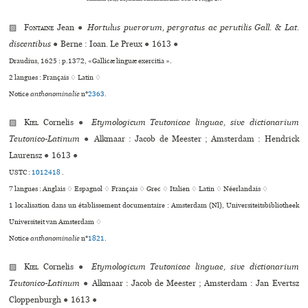
▨
Fontaine
Jean
●
Hortulus puerorum, pergratus ac perutilis Gall. & Lat.
discentibus
●
Berne : Ioan. Le Preux
●
1613
●
Draudius, 1625 : p.1372, «Gallicæ linguæ exercitia ».
2 langues :
Français ♢
Latin ♢
Notice
anthonominalie
n°
2363
.
▨
Kiel
Cornelis
●
Etymologicum Teutonicae linguae, sive dictionarium
Teutonico-Latinum
●
Alkmaar : Jacob de Meester ; Amsterdam : Hendrick
Laurensz
●
1613
●
USTC :
1012418
.
7 langues :
Anglais ♢
Espagnol ♢
Français ♢
Grec ♢
Italien ♢
Latin ♢
Néerlandais ♢
1 localisation dans un établissement documentaire : Amsterdam (Nl), Universiteitsbibliotheek
Universiteit van Amsterdam ♢
Notice
anthonominalie
n°
1821
.
▨
Kiel
Cornelis
●
Etymologicum Teutonicae linguae, sive dictionarium
Teutonico-Latinum
●
Alkmaar : Jacob de Meester ; Amsterdam : Jan Evertsz
Cloppenburgh
●
1613
●