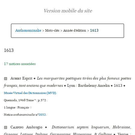
Anthonominalie
1613
>
Mots-clés
>
Année d’édition
>
1613
17 notices associées
▨
Aubert
Esprit
●
Les marguerites poëtiques tirées des plus fameux poëtes
françois, tant anciens que modernes
●
Lyon : Barthelemy Ancelin
●
1613
●
Musée Virtuel des Dictionnaires (MVD).
Quemada, 1968 Tome * : p.572 .
1 langue :
Français ♢
Notice
anthonominalie
n°
2052
.
▨
Calepino
Ambrogio
●
Dictionarium septem linguarum, Hebraicae,
Graecae, Latinae, Italicae, Germanicae, Hispanicae, & Gallicae
●
Venise :