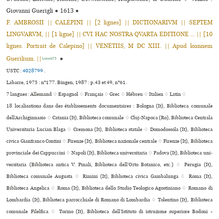
Giovanni Guerigli
●
1613
●
F. AMBROSII || CALEPINI || [2 lignes] || DICTIONARIVM || SEPTEM
LINGVARVM, || [1 ligne] || CVI HAC NOSTRA QVARTA EDITIONE ... || [10
lignes. Portrait de Calepino] || VENETIIS, M DC XIII. || Apud loannem
Guerilium. ||
●
Labarre75
USTC :
4028799
.
Labarre, 1975 : n°177. Bingen, 1987 : p.43 et 49, n°61.
7 langues :
Allemand ♢
Espagnol ♢
Français ♢
Grec ♢
Hébreu ♢
Italien ♢
Latin ♢
18 localisations dans des établissements documentaires : Bologna (It), Biblioteca comu­nale
dell’Archiginnasio ♢ Catania (It), Biblioteca comunale ♢ Cluj-Napoca (Ro), Biblioteca Centrala
Universitaria Lucian Blaga ♢ Cremona (It), Biblioteca sta­tale ♢ Domodossola (It), Biblioteca
civica Gianfranco Contini ♢ Firenze (It), Biblioteca nazio­nale cen­trale ♢ Firenze (It), Biblioteca
pro­vin­ciale dei Cappuccini ♢ Napoli (It), Biblioteca universitaria ♢ Padova (It), Biblioteca uni­
ver­si­ta­ria (Biblioteca antica V. Pinali, Biblioteca dell’Orto Botanico, etc.) ♢ Perugia (It),
Biblioteca comu­nale Augusta ♢ Rimini (It), Biblioteca civica Gambalunga ♢ Roma (It),
Biblioteca Angelica ♢ Roma (It), Biblioteca dello Studio Teologico Agostiniano ♢ Romano di
Lombardia (It), Biblioteca parrocchiale di Romano di Lombardia ♢ Tolentino (It), Biblioteca
comunale Filelfica ♢ Torino (It), Biblioteca dell’Istituto di istruzione superiore Bodoni -