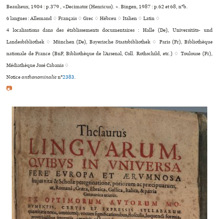
Beaulieux, 1904 : p.379 , «Decimator (Henricus). ». Bingen, 1987 : p.62 et 68, n°b.
6 langues :
Allemand ♢
Français ♢
Grec ♢
Hébreu ♢
Italien ♢
Latin ♢
4 localisations dans des établissements documentaires : Halle (De), Universitäts- und
Landesbibliothek ♢ München (De), Bayerische Staatsbibliothek ♢ Paris (Fr), Bibliothèque
nationale de France (BnF, Bibliothèque de l’Arsenal, Coll. Rothschild, etc.) ♢ Toulouse (Fr),
Médiathèque José Cabanis ♢
Notice
anthonominalie
n°
2383
.
📷