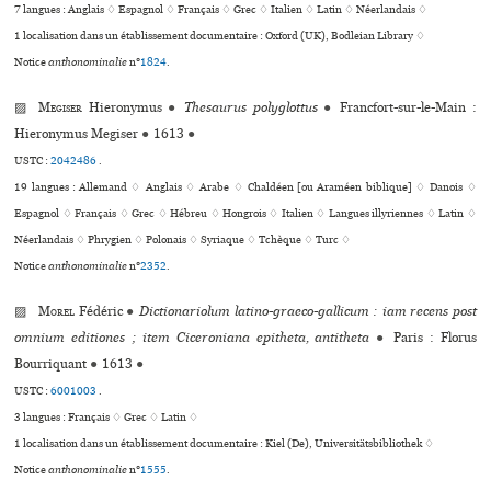
7 langues :
Anglais ♢
Espagnol ♢
Français ♢
Grec ♢
Italien ♢
Latin ♢
Néerlandais ♢
1 localisation dans un établissement documentaire : Oxford (UK), Bodleian Library ♢
Notice
anthonominalie
n°
1824
.
▨
Megiser
Hieronymus
●
Thesaurus polyglottus
●
Francfort-sur-le-Main :
Hieronymus Megiser
●
1613
●
USTC :
2042486
.
19 langues :
Allemand ♢
Anglais ♢
Arabe ♢
Chaldéen [ou Araméen biblique] ♢
Danois ♢
Espagnol ♢
Français ♢
Grec ♢
Hébreu ♢
Hongrois ♢
Italien ♢
Langues illyriennes ♢
Latin ♢
Néerlandais ♢
Phrygien ♢
Polonais ♢
Syriaque ♢
Tchèque ♢
Turc ♢
Notice
anthonominalie
n°
2352
.
▨
Morel
Fédéric
●
Dictionariolum latino-graeco-gallicum : iam recens post
omnium editiones ; item Ciceroniana epitheta, antitheta
●
Paris : Florus
Bourriquant
●
1613
●
USTC :
6001003
.
3 langues :
Français ♢
Grec ♢
Latin ♢
1 localisation dans un établissement documentaire : Kiel (De), Universitätsbibliothek ♢
Notice
anthonominalie
n°
1555
.