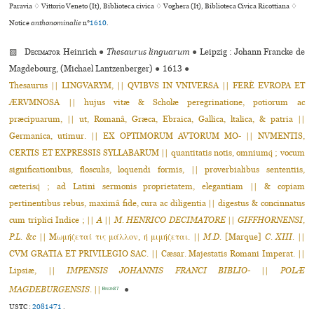
Paravia ♢ Vittorio Veneto (It), Biblioteca civica ♢ Voghera (It), Biblioteca Civica Ricottiana ♢
Notice
anthonominalie
n°
1610
.
▨
Decimator
Heinrich
●
Thesaurus linguarum
●
Leipzig : Johann Francke de
Magdebourg, (Michael Lantzenberger)
●
1613
●
Thesaurus || LINGVARYM, || QVIBVS IN VNIVERSA || FERÈ EVROPA ET
ÆRVMNOSA || hujus vitæ & Scholæ peregrinatione, potiorum ac
præcipuarum, || ut, Romanâ, Græca, Ebraica, Gallica, ltalica, & patria ||
Germanica, utimur. || EX OPTIMORUM AVTORUM MO- || NVMENTIS,
CERTIS ET EXPRESSIS SYLLABARUM || quantitatis notis, omniumq́ ; vocum
significationibus, flosculis, loquendi formis, || proverbialibus sententiis,
cæterisq́ ; ad Latini sermonis proprietatem, elegantiam || & copiam
pertinentibus rebus, maximâ fide, cura ac diligentia || digestus & concinnatus
cum triplici Indice ; ||
A
||
M. HENRICO DECIMATORE
||
GIFFHORNENSI,
P.L. &c
|| Mωμήζεταί τις μάλλον, ή μιμήζεται. ||
M.D.
[Marque]
C. XIII.
||
CVM GRATIA ET PRIVILEGIO SAC. || Cæsar. Majestatis Romani Imperat. ||
Lipsiæ, ||
IMPENSIS JOHANNIS FRANCI BIBLIO-
||
POLÆ
MAGDEBURGENSIS
. ||
●
Bingen87
USTC :
2081471
.