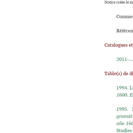
Notice créée le 
Commen
Référen
Catalogues e
2011-...
Table(s) de d
1994.
L
1600. E
1995.
gramáti
año 16
Studies