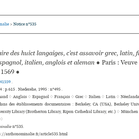
nalie
Notice n°535
>
ire des huict langaiges, c’est assavoir grec, latin, 
spagnol, italien, anglois et aleman
●
Paris : Veuve
1569
●
41559
.
: p.615 . Niederehe, 1995 : n°495 .
mand ♢
Anglais ♢
Espagnol ♢
Français ♢
Grec ♢
Italien ♢
Latin ♢
Néerlanda
 dans des établissements documentaires : Berkeley, CA (USA), Berkeley Univ
ersity Library (Brotherton Library, Ripon Cathedral Library, etc.) ♢ München
 ♢
inalie
n°535.
s://anthonominalie.fr/article535.html