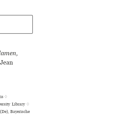
flamen,
 Jean
is ♢
ersity Library ♢
 (De), Bayerische