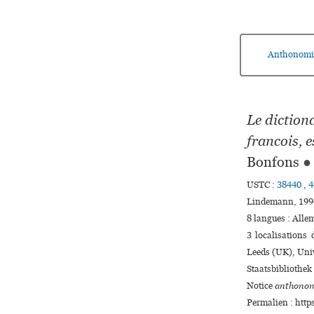
Anthonomi
Le dictiona
francois, e
Bonfons
●
USTC :
38440
,
4
Lindemann, 1994 
8 langues :
Alle
3 localisations
Leeds (UK), Univ
Staatsbibliothek
Notice
anthonom
Permalien : http