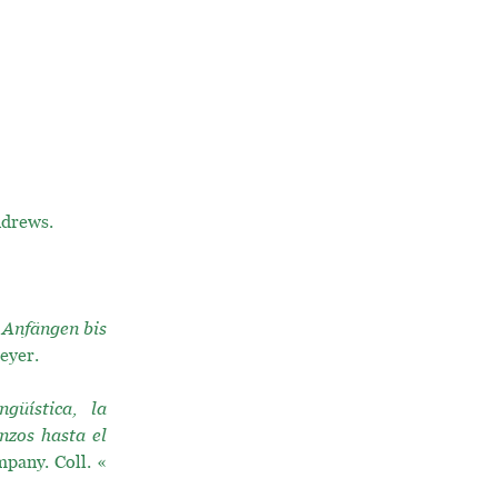
ndrews.
 Anfängen bis
eyer.
ngüística, la
nzos hasta el
pany. Coll. «