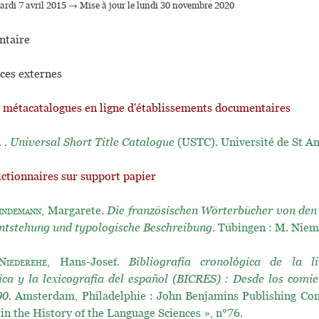
mardi 7 avril 2015 → Mise à jour le lundi 30 novembre 2020
taire
ces externes
t métacatalogues en ligne d'établissements documentaires
. .
Universal Short Title Catalogue
(USTC). Université de St A
ictionnaires sur support papier
indemann
, Margarete.
Die französischen Wörterbücher von den
ntstehung und typologische Beschreibung.
Tübingen : M. Niem
Niederehe
, Hans-Josef.
Bibliografía cronológica de la li
ca y la lexicografía del español (BICRES) : Desde los comie
00.
Amsterdam, Philadelphie : John Benjamins Publishing Com
 in the History of the Language Sciences », n°76.