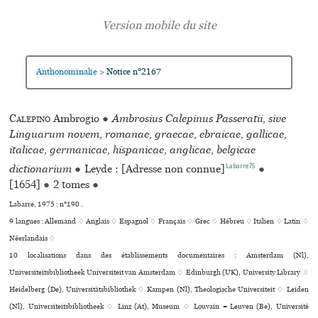
Anthonominalie
Notice n°2167
>
Calepino
Ambrogio
●
Ambrosius Calepinus Passeratii, sive
Linguarum novem, romanae, graecae, ebraicae, gallicae,
italicae, germanicae, hispanicae, anglicae, belgicae
Labarre75
dictionarium
●
Leyde : [Adresse non connue]
●
[1654]
●
2 tomes
●
Labarre, 1975 : n°190 .
9 langues :
Allemand ♢
Anglais ♢
Espagnol ♢
Français ♢
Grec ♢
Hébreu ♢
Italien ♢
Latin ♢
Néerlandais ♢
10 localisations dans des établissements documentaires : Amsterdam (Nl),
Universiteitsbibliotheek Universiteit van Amsterdam ♢ Edinburgh (UK), University Library ♢
Heidelberg (De), Universitätsbibliothek ♢ Kampen (Nl), Theologische Universiteit ♢ Leiden
(Nl), Universiteitsbibliotheek ♢ Linz (At), Museum ♢ Louvain = Leuven (Be), Université