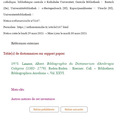
catholique, bibliothèque centrale = Katholieke Universiteit, Centrale Bibliotheek ♢ Rostock
(De), Universitätsbibliothek ♢ s-Hertogenbosch (Nl), Kapucijnenklooster ♢ Utrecht (Nl),
Universiteitsbibliotheek ♢
Notice
anthonominalie
n°2167.
Permalien : https://anthonominalie.fr/article2167.html
Notice créée le lundi 29 mars 2021 → Mise à jour le mardi 30 mars 2021
Références externes
Table(s) de dictionnaires sur support papier
1975.
Labarre
, Albert.
Bibliographie du Dictionarium d’Ambrogio
Calepino (1502- 1779)
. Baden-Baden : Koerner. Coll. « Bibliotheca
Bibliographica Aureliana », Vol. XXVI.
Mots-clés
Autres notices de cet inventaire
Notice précédente
Notice suivante