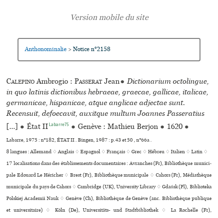
Anthonominalie
Notice n°2158
>
Calepino
Ambrogio :
Passerat
Jean
●
Dictionarium octolingue,
in quo latinis dictionibus hebraeae, graecae, gallicae, italicae,
germanicae, hispanicae, atque anglicae adjectae sunt.
Recensuit, defoecavit, auxitque multum Joannes Passeratius
Labarre75
[...]
●
État II
●
Genève : Mathieu Berjon
●
1620
●
Labarre, 1975 : n°182, ÉTAT II . Bingen, 1987 : p.43 et 50 , n°66a .
8 langues :
Allemand ♢
Anglais ♢
Espagnol ♢
Français ♢
Grec ♢
Hébreu ♢
Italien ♢
Latin ♢
17 localisations dans des établissements documentaires : Avranches (Fr), Bibliothèque muni­ci­
pale Edouard Le Héricher ♢ Brest (Fr), Bibliothèque muni­ci­pale ♢ Cahors (Fr), Médiathèque
municipale du pays de Cahors ♢ Cambridge (UK), University Library ♢ Gdańsk (Pl), Biblioteka
Polskiej Academii Nauk ♢ Genève (Ch), Bibliothèque de Genève (anc. Bibliothèque publi­que
et uni­ver­si­taire) ♢ Köln (De), Universitäts- und Stadtbibliothek ♢ La Rochelle (Fr),