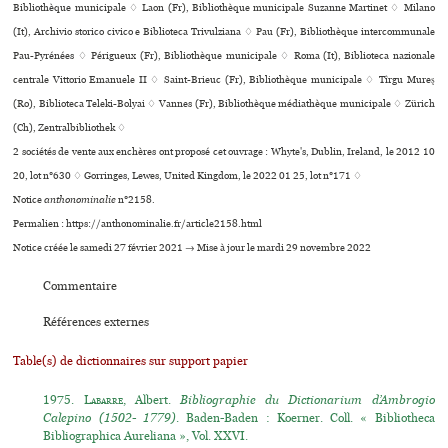
Bibliothèque muni­ci­pale ♢ Laon (Fr), Bibliothèque muni­ci­pale Suzanne Martinet ♢ Milano
(It), Archivio sto­rico civico e Biblioteca Trivulziana ♢ Pau (Fr), Bibliothèque inter­com­mu­nale
Pau-Pyrénées ♢ Périgueux (Fr), Bibliothèque municipale ♢ Roma (It), Biblioteca nazio­nale
cen­trale Vittorio Emanuele II ♢ Saint-Brieuc (Fr), Bibliothèque muni­ci­pale ♢ Tîrgu Mureş
(Ro), Biblioteca Teleki-Bolyai ♢ Vannes (Fr), Bibliothèque média­thè­que muni­ci­pale ♢ Zürich
(Ch), Zentralbibliothek ♢
2 sociétés de vente aux enchères ont proposé cet ouvrage : Whyte's, Dublin, Ireland, le 2012 10
20, lot n°630 ♢ Gorringes, Lewes, United Kingdom, le 2022 01 25, lot n°171 ♢
Notice
anthonominalie
n°2158.
Permalien : https://anthonominalie.fr/article2158.html
Notice créée le samedi 27 février 2021 → Mise à jour le mardi 29 novembre 2022
Commentaire
Références externes
Table(s) de dictionnaires sur support papier
1975.
Labarre
, Albert.
Bibliographie du Dictionarium d’Ambrogio
Calepino (1502- 1779)
. Baden-Baden : Koerner. Coll. « Bibliotheca
Bibliographica Aureliana », Vol. XXVI.