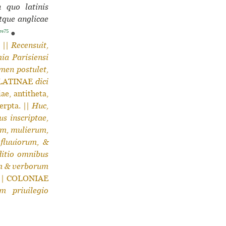
n quo latinis
atque anglicae
re75
●
 ||
Recensuit,
ia Parisiensi
men postulet,
 LATINAE
dici
ae, antitheta,
erpta. ||
Huc,
us inscriptae,
um, mulierum,
|
fluuiorum, &
Editio omnibus
rum & verborum
] || COLONIAE
m priuilegio