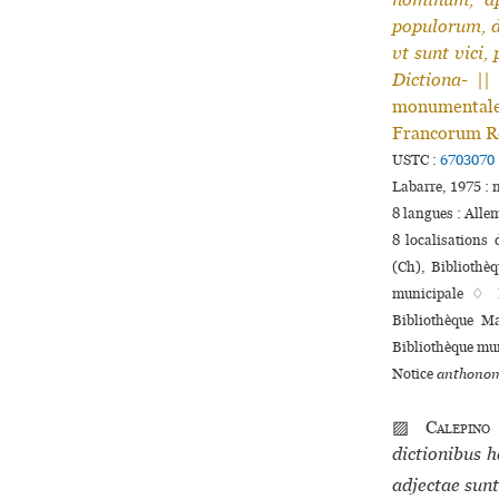
populorum, d
vt sunt vici,
Dictiona-
||
monumentale
Francorum Re
USTC :
6703070
Labarre, 1975 : 
8 langues :
Alle
8 localisations
(Ch), Bibliothèq
muni­ci­pale ♢ 
Bibliothèque Ma
Bibliothèque mun
Notice
anthonom
▨
Calepino
dictionibus h
adjectae sunt