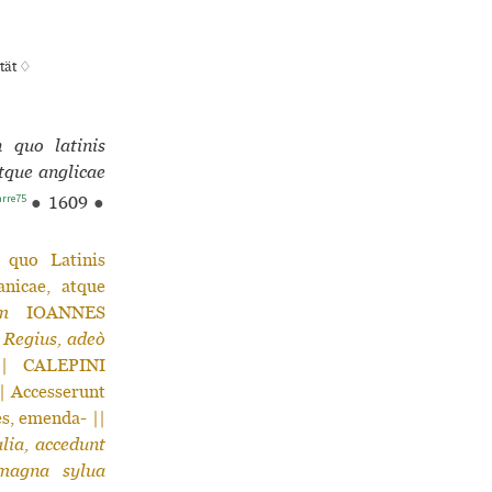
tät ♢
n quo latinis
atque anglicae
rre75
●
1609
●
quo Latinis
anicae, atque
m
IOANNES
 Regius, adeò
| CALEPINI
| Accesserunt
es, emenda- ||
lia, accedunt
 magna sylua