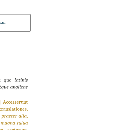
ean
n quo latinis
atque anglicae
 Accesserunt
anslationes,
 praeter alia,
, magna sylua
m, sectarum,