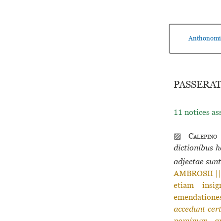
Anthonomi
PASSERAT,
11 notices as
▨
Calepino
dictionibus h
adjectae sunt
AMBROSII || 
etiam insig
emendationes
accedunt cer
nominum, ap