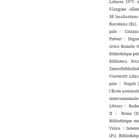
Labarre, 1975 : 
8 langues :
Alle
38 localisation
Barcelona (Es), 
pale ♢ Catania (
Prévert ♢ Digne 
civica Romolo S
Bibliothèque publi
Biblioteca Na
Zentralbibliot
University Libra
pale ♢ Napoli (
l’École national
inter­com­mu­nal
Library ♢ Rodez 
II ♢ Roma (It),
Bibliothèque mu
Valais ♢ Soleur
(Fr), Bibliothèq