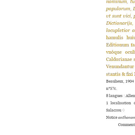
nominum, tu
populorum, D
vt sunt vici,
Dictionarijs,
locupletior 
hamulis hui
Editionum fa
vnóque oculi
Caldorianae s
Venundantur
stantis & fixi
Beaulieux, 1904 
n°57c.
8 langues :
Alle
1 localisation
Salacrou ♢
Notice
anthonom
Commenta