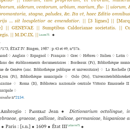
eorum, siderum, ventorum, urbium, marium, flu-
||
uiorum, 
 promontoria, stagna, paludes, &c. Ita vt, haec Editio omnibu
rijs ... sit locupletior ac emendatior.
|| [3 lignes] || [Marq
] || GENEVAE || Sumptibus Caldorianae societatis. || Cu
gis. || M.DC.IX. ||
●
Labarre75
.
n°173, ÉTAT IV. Bingen, 1987 : p.43 et 49, n°57a.
mand ♢
Anglais ♢
Espagnol ♢
Français ♢
Grec ♢
Hébreu ♢
Italien ♢
Latin ♢
 dans des établissements documentaires : Bordeaux (Fr), Bibliothèque muni­
ue de Genève (anc. Bibliothèque publi­que et uni­ver­si­taire) ♢ La Rochelle (
Lyon (Fr), Bibliothèque muni­ci­pale ♢ Oslo (No), Universitetsbibliotek
zarine ♢ Roma (It), Biblioteca nazio­nale cen­trale Vittorio Emanuele 
i­ci­pale ♢
inalie
n°
2154
.
Ambrogio :
Passerat
Jean
●
Dictionarium octolingue, i
ebraeae, graecae, gallicae, italicae, germanicae, hispanicae 
Labarre75
●
Paris : [s.n.]
●
1609
●
État III
●