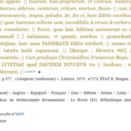
m appela-
||
tiuorum, tum propriorum, vt virorum, mulier
eorum, siderum, ventorum, vrbium, marium, fiuuio-
||
rum, 
 promontoria, stagna, paludes, &c. Ita vt, haec Editio omnibu
||
quae hactenus collecta sunt, incredibilis & rerum & verbor
ac emendatior.
|| Porrò, quae huic Editioni accreuerunt ea ob
usmodi [ ] inclusimus, vt quantis auctibus || praecede
stigium, haec noua PASSERATII Editio extulerit, || omnes st
 intuitu facilè cognoscant. || [Marque : Silvestre 905] 
ocietatis. ||
Cum priuilegio Christianißimi Francorum Regis.
|
 LVTETIAE apud DAVIDEM DOVCEVR via || Iacobaea ; su
 Mercurij. ||
●
Labarre75
: p.377 , «Calepinus (Ambrosius) ». Labarre, 1975 : n°173, ÉTAT II. Bingen, 1
mand ♢
Anglais ♢
Espagnol ♢
Français ♢
Grec ♢
Hébreu ♢
Italien ♢
Latin ♢
 dans un établissement documentaire : Le Havre (Fr), Bibliothèque muni
inalie
n°
1619
.
ire