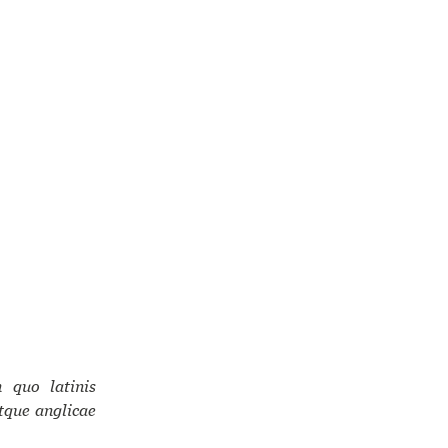
n quo latinis
atque anglicae