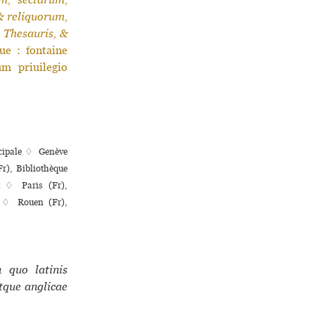
& reliquorum,
s Thesauris, &
ue : fontaine
m priuilegio
ci­pale ♢ Genève
Fr), Bibliothèque
et ♢ Paris (Fr),
II ♢ Rouen (Fr),
n quo latinis
atque anglicae