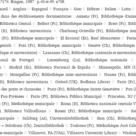
n°174. Bingen, 1987 : p.43 et 49, n°58.
mand ♢
Anglais ♢
Espagnol ♢
Français ♢
Grec ♢
Hébreu ♢
Italien ♢
Latin ♢
s dans des établissements documentaires : Amiens (Fr), Bibliothèque d’Am
Biblioteca Central ♢ Belfort (Fr), Bibliothèque muni­ci­pale ♢ Brest (Fr), Bibl
It), Biblioteca universitaria ♢ Cherbourg-Octeville (Fr), Bibliothèque mun
(Fr), Bibliothèque muni­ci­pale ♢ El Escorial (Es), Real Monasterio ♢ Fermo
pezioli ♢ Foix (Fr), Bibliothèque municipale ♢ Genève (Ch), Bibliothèque
­que et uni­ver­si­taire) ♢ Lausanne (Ch), Bibliothèque can­to­nale et uni­ver­si­ta
cional de Portugal ♢ Luxembourg (Lu), Bibliothèque natio­nale 
hek ♢ Madrid (Es), Biblioteca Nacional de España ♢ Minneapolis, MN (
ry ♢ Montpellier (Fr), Bibliothèque inter-uni­ver­si­taire ♢ Nantes (Fr), Bibl
It), Biblioteca universitaria ♢ Oxford (UK), Bodleian Library ♢ Paris (Fr),
e des ponts et chaussées ♢ Paris (Fr), Bibliothèque Sainte Geneviève ♢ Pau (
e Pau-Pyrénées ♢ Porto (Pt), Biblioteca Pública Municipal ♢ Princeton, NJ 
(Fr), Médiathèque muni­ci­pale ♢ Roma (It), Biblioteca nazio­nale cen­trale 
 Biblioteca Vallicelliana ♢ Rouen (Fr), Bibliothèque muni­ci­pale ♢ Sai
nicipale ♢ Salzburg (At), Universitätsbibliothek ♢ Sion (Ch), Bibliothè
e = Solothurn (Ch), Zentralbibliothek ♢ Toulouse (Fr), Médiathèque José Ca
ue muni­ci­pale ♢ Villanova, PA (USA), Villanova University Library ♢ Wash