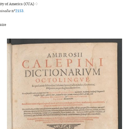
sity of America (CUA) ♢
inalie
n°
2153
.
ire