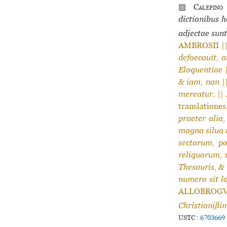
▨
Calepino
dictionibus h
adjectae sunt
AMBROSII ||
defoecauit, 
Eloquentiae
& iam, non
|
mereatur.
|| 
translationes
praeter alia,
magna silua
sectarum, p
reliquorum, v
Thesauris, &
numero sit l
ALLOBROGV
Christianißi
USTC :
6703669