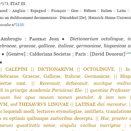
n°173, ÉTAT III.
mand ♢
Anglais ♢
Espagnol ♢
Français ♢
Grec ♢
Hébreu ♢
Italien ♢
Latin ♢
ans un établissement documentaire : Düsseldorf (De), Heinrich-Heine-Universi
inalie
n°
2155
.
Ambrogio :
Passerat
Jean
●
Dictionarium octolingue, i
ebraeae, graecae, gallicae, italicae, germanicae, hispanicae 
Laba
t
●
[Genève] : Caldoriana Societas ; Paris : [David Douceur]
●
| CALEPINI || DICTIONARIVM || OCTOLINGVE. || In 
Hebraeae, Graecae, Gallicae, Italicae, Germanicae, || Hisp
diectae sunt. ||
Recensuit, defoecauit, auxitque multu
VS
in principe Academia Parisiensi Elo-
||
quentiae Professor
ouum hoc opus nouum nomen postulet, & iam non
|
IVM,
sed
THESAVRVS LINGVAE || LATINAE
dici mereatur.
|
s loquendi modi, lectiores etymologiae, antitheta, translation
ia ex optimis quibusque auctoribus decerpta. ||
Huc, praeter a
abarum quantitatis notae, singulis vocibus inscriptae ;