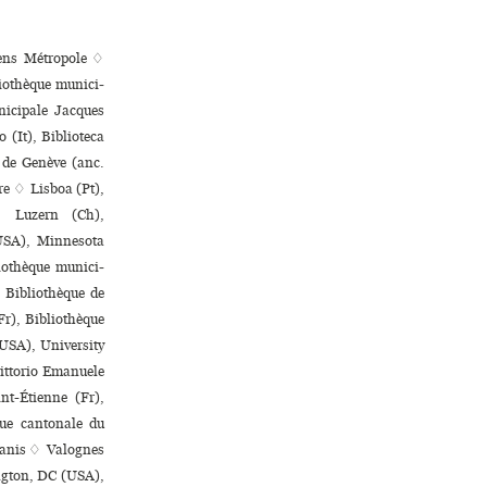
iens Métropole ♢
iothèque muni­ci­
i­ci­pale Jacques
 (It), Biblioteca
 de Genève (anc.
ire ♢ Lisboa (Pt),
♢ Luzern (Ch),
USA), Minnesota
iothèque muni­ci­
 Bibliothèque de
Fr), Bibliothèque
(USA), University
Vittorio Emanuele
nt-Étienne (Fr),
que cantonale du
banis ♢ Valognes
ington, DC (USA),