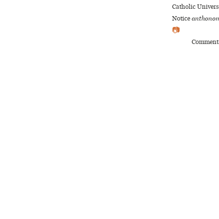
Catholic Univer
Notice
anthonom
📷
Commenta