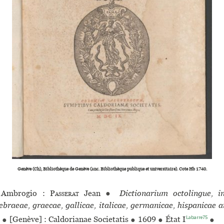
Genève (Ch), Bibliothèque de Genève (anc. Bibliothèque publi­que et uni­ver­si­taire). Cote Hb 1740.
Ambrogio :
Passerat
Jean
●
Dictionarium octolingue, i
ebraeae, graecae, gallicae, italicae, germanicae, hispanicae 
Labarre75
●
[Genève] : Caldorianae Societatis
●
1609
●
État I
●