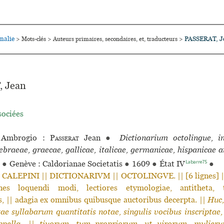
nalie
PASSERAT, J
>
Mots-clés
>
Auteurs primaires, secondaires, et, traducteurs
>
 Jean
sociées
Ambrogio :
Passerat
Jean
●
Dictionarium octolingue, i
ebraeae, graecae, gallicae, italicae, germanicae, hispanicae 
Labarre75
●
Genève : Caldorianae Societatis
●
1609
●
État IV
●
CALEPINI || DICTIONARIVM || OCTOLINGVE. || [6 lignes] ||
nes loquendi modi, lectiores etymologiae, antitheta, tr
, || adagia ex omnibus quibusque auctoribus decerpta. ||
Huc,
tae syllabarum quantitatis notae, singulis vocibus inscriptae
pella-
||
tiuorum, tum propriorum, vt virorum, mulieru