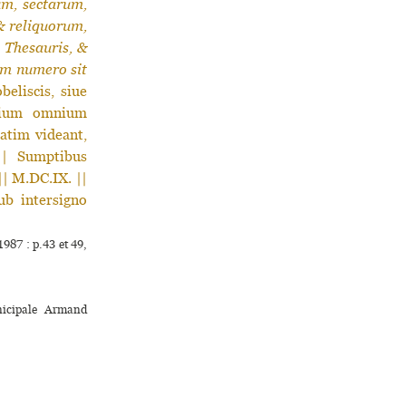
um, sectarum,
& reliquorum,
s Thesauris, &
um numero sit
eliscis, siue
ntium omnium
atim videant,
|| Sumptibus
| M.DC.IX. ||
b intersigno
987 : p.43 et 49,
­ci­pale Armand