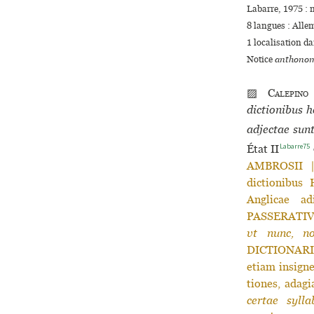
Labarre, 1975 : 
8 langues :
Alle
1 localisation d
Notice
anthonom
▨
Calepino
dictionibus h
adjectae sun
Labarre75
État II
AMBROSII |
dictionibus 
Anglicae a
PASSERATI
vt nunc, n
DICTIONAR
etiam insigne
tiones, adag
certae syll