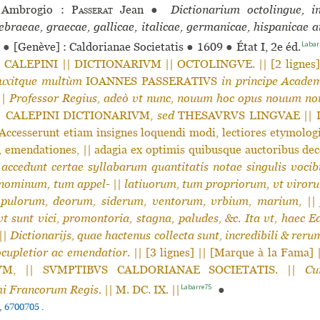
Ambrogio :
Passerat
Jean
●
Dictionarium octolingue, i
ebraeae, graecae, gallicae, italicae, germanicae, hispanicae 
Labar
●
[Genève] : Caldorianae Societatis
●
1609
●
État I, 2e éd.
 CALEPINI || DICTIONARIVM || OCTOLINGVE. || [2 lignes]
auxitque multùm
IOANNES PASSERATIVS
in principe Academ
||
Professor Regius, adeò vt nunc, nouum hoc opus nouum no
| CALEPINI DICTIONARIVM,
sed
THESAVRVS LINGVAE ||
Accesserunt etiam insignes loquendi modi, lectiores etymologi
, emendationes, || adagia ex optimis quibusque auctoribus dec
 accedunt certae syllabarum quantitatis notae singulis vocib
 nominum, tum appel-
||
latiuorum, tum propriorum, vt viror
opulorum, deorum, siderum, ventorum, vrbium, marium,
|
t sunt vici, promontoria, stagna, paludes, &c. Ita vt, haec 
||
Dictionarijs, quae hactenus collecta sunt, incredibili & re
ocupletior ac emendatior.
|| [3 lignes] || [Marque à la Fama
M, || SVMPTIBVS CALDORIANAE SOCIETATIS. ||
Cu
Labarre75
mi Francorum Regis.
|| M. DC. IX. ||
●
,
6700705
.