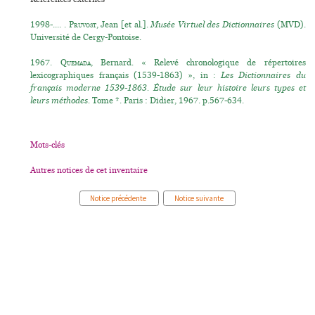
1998-.... .
Pruvost
, Jean [et al.].
Musée Virtuel des Dictionnaires
(MVD).
Université de Cergy-Pontoise.
1967.
Quemada
, Bernard. « Relevé chronologique de répertoires
lexicographiques français (1539-1863) », in :
Les Dictionnaires du
français moderne 1539-1863. Étude sur leur histoire leurs types et
leurs méthodes.
Tome *. Paris : Didier, 1967. p.567-634.
Mots-clés
Autres notices de cet inventaire
Notice précédente
Notice suivante