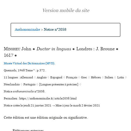
Anthonominalie
Notice n°2058
>
Minsheu
John
●
Ductor in linguas
●
Londres : J. Broune
●
1617
●
Musée Virtuel des Dictionnaires (MVD).
Quemada, 1968 Tome * : p.572 .
11 langues :
Allemand ♢
Anglais ♢
Espagnol ♢
Français ♢
Grec ♢
Hébreu ♢
Italien ♢
Latin ♢
Néerlandais ♢
Portugais ♢
[Langues présentes à préciser] ♢
Notice
anthonominalie
n°2058.
Permalien : https://anthonominalie.fr/article2058.html
Notice créée le jeudi 21 janvier 2021 → Mise à jour le mardi 2 février 2021
Cette édition est une édition originale ou significative.
Références externes