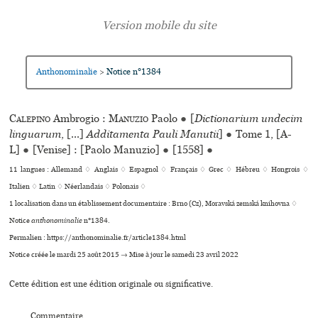
Anthonominalie
Notice n°1384
>
Calepino
Ambrogio :
Manuzio
Paolo
●
[
Dictionarium undecim
linguarum
, [...]
Additamenta Pauli Manutii
]
●
Tome 1, [A-
L]
●
[Venise] : [Paolo Manuzio]
●
[1558]
●
11 langues :
Allemand ♢
Anglais ♢
Espagnol ♢
Français ♢
Grec ♢
Hébreu ♢
Hongrois ♢
Italien ♢
Latin ♢
Néerlandais ♢
Polonais ♢
1 localisation dans un établissement documentaire : Brno (Cz), Moravská zemská kni­hovna ♢
Notice
anthonominalie
n°1384.
Permalien : https://anthonominalie.fr/article1384.html
Notice créée le mardi 25 août 2015 → Mise à jour le samedi 23 avril 2022
Cette édition est une édition originale ou significative.
Commentaire