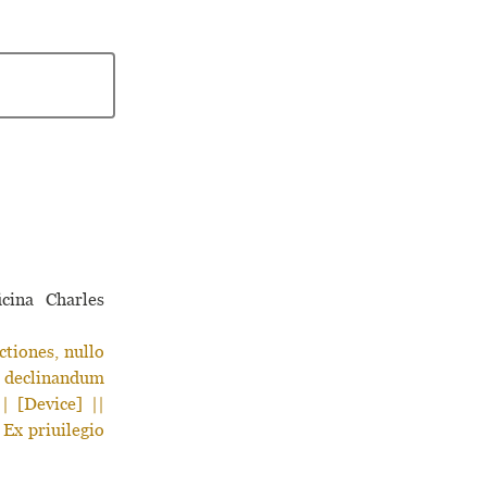
cina Charles
tiones, nullo
ad declinandum
| [Device] ||
 Ex priuilegio