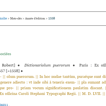
nalie
1558
>
Mots-clés
>
Année d’édition
>
sociées
Robert]
●
Dictionariolum puerorum
●
Paris : Ex offi
57 [=1558]
●
|| olum puerorum. || In hoc nudae tantùm, puraéque sunt dic
 genere adiecto : vt inde sibi à teneris exem- || pla sumant 
que pro- || priam vocum significationem paulatim discant. |
Ex officina Caroli Stephani Typographi Regii. || M. D. LVII. ||
06011
.