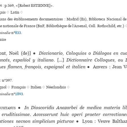
 : p.569, «[Robert ESTIENNE]».
çais ♢
Latin ♢
 dans des établissements documentaires : Madrid (Es), Biblioteca Nacional d
ue nationale de France (BnF, Bibliothèque de l’Arsenal, Coll. Rothschild, etc.) 
inalie
n°
833
.
ire
nt, Noël (de)]
●
Diccionario, Coloquios o Diálogos en cu
ancés, españiol y italiano.
[...]
Dictionnaire Colloques, ou 
es flamen, françois, espaignol et italien
●
Anvers : Jean V
: n°397.
gnol ♢
Français ♢
Italien ♢
Néerlandais ♢
inalie
n°
1893
.
usitanus
●
In Dioscoridis Anazarbei de medica materia li
 eruditissimae. Accesserunt huic operi praeter correctio
tiones necnon simplicium picturae
●
Lyon : Veuve Balthaz