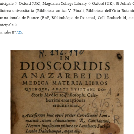
­ci­pale ♢ Oxford (UK), Magdalen College Library ♢ Oxford (UK), St John’s 
ioteca uni­ver­si­ta­ria (Biblioteca antica V. Pinali, Biblioteca dell’Orto Botan
ue nationale de France (BnF, Bibliothèque de l’Arsenal, Coll. Rothschild, etc
­ci­pale ♢
inalie
n°
725
.