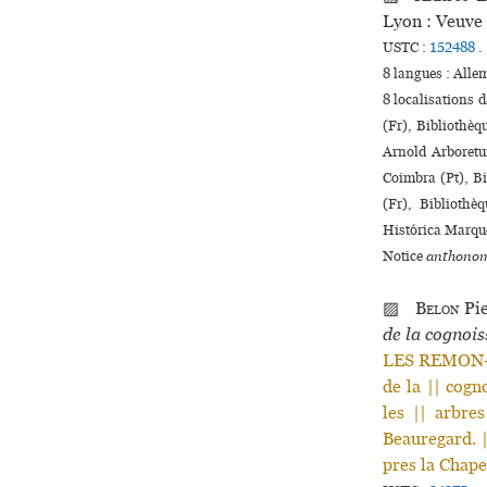
Lyon : Veuve
USTC :
152488
.
8 langues :
Alle
8 localisations 
(Fr), Bibliothè
Arnold Arboretu
Coimbra (Pt), B
(Fr), Bibliothè
Histórica Marqué
Notice
anthonom
▨
Belon
Pi
de la cognois
LES REMON- 
de la || cogn
les || arbre
Beauregard. |
pres la Chape