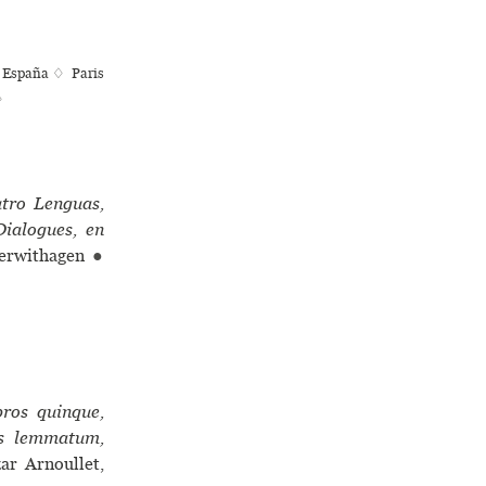
e España ♢ Paris
♢
atro Lenguas,
Dialogues, en
erwithagen
●
bros quinque,
nes lemmatum,
ar Arnoullet,