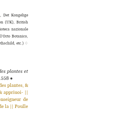
, Det Kongelige
on (UK), British
oteca nazio­nale
ell’Orto Botanico,
thschild, etc.) ♢
des plantes et
1558
●
s plantes, &
& appriuoi- ||
onseigneur de
e la || Poulle