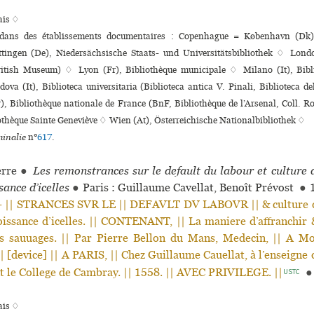
ais ♢
s dans des établissements documentaires : Copenhague = København (Dk)
tingen (De), Niedersächsische Staats- und Universitätsbibliothek ♢ Lond
ritish Museum) ♢ Lyon (Fr), Bibliothèque muni­ci­pale ♢ Milano (It), Bibli
a (It), Biblioteca uni­ver­si­ta­ria (Biblioteca antica V. Pinali, Biblioteca d
r), Bibliothèque nationale de France (BnF, Bibliothèque de l’Arsenal, Coll. Ro
iothèque Sainte Geneviève ♢ Wien (At), Österreichische Nationalbibliothek ♢
inalie
n°
617
.
erre
●
Les remonstrances sur le default du labour et culture 
sance d’icelles
●
Paris : Guillaume Cavellat, Benoît Prévost
●
|| STRANCES SVR LE || DEFAVLT DV LABOVR || & culture de
oissance d’icelles. || CONTENANT, || La maniere d’affranchir 
es sauuages. || Par Pierre Bellon du Mans, Medecin, || A M
| [device] || A PARIS, || Chez Guillaume Cauellat, à l’enseigne d
t le College de Cambray. || 1558. || AVEC PRIVILEGE. ||
●
USTC
ais ♢