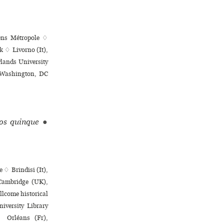
iens Métropole ♢
k ♢ Livorno (It),
lands University
♢ Washington, DC
ros quinque
●
 ♢ Brindisi (It),
 Cambridge (UK),
ome his­to­ri­cal
iversity Library
♢ Orléans (Fr),