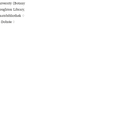
iversity (Botany
oughton Library,
aatsbibliothek ♢
e Dobrée ♢