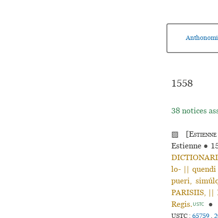
Anthonomi
1558
38 notices as
▨ [
Estienne
Estienne
●
15
DICTIONARI- 
lo- || quendi
pueri, simúl
PARISIIS, || 
Regis.
●
USTC
USTC :
65759
,
2