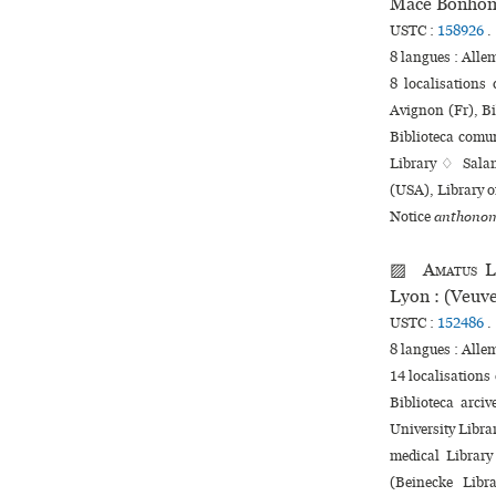
Macé Bonh
USTC :
158926
.
8 langues :
Alle
8 localisations
Avignon (Fr), Bi
Biblioteca comu
Library ♢ Salam
(USA), Library 
Notice
anthonom
▨
Amatus L
Lyon : (Veuve
USTC :
152486
.
8 langues :
Alle
14 localisations
Biblioteca arci
University Libra
medi­cal Librar
(Beinecke Libra