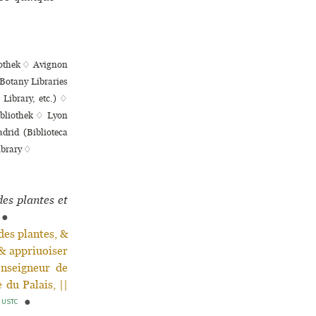
liothek ♢ Avignon
Botany Libraries
Library, etc.) ♢
ibliothek ♢ Lyon
drid (Biblioteca
ibrary ♢
des plantes et
8
●
s plantes, &
 & appriuoiser
onseigneur de
 du Palais, ||
|
●
USTC