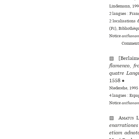
Lindemann, 1994
2 langues :
Fran
2 localisations
(Fr), Bibliothèq
Notice
anthonom
Commenta
▨ [Berlaimo
flamenco, fr
quatre Langu
1558
●
Niederehe, 1995 
4 langues :
Espa
Notice
anthonom
▨
Amatus L
enarrationes
etiam adnota