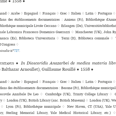
omme
●
1558
●
mand ♢
Arabe ♢
Espagnol ♢
Français ♢
Grec ♢
Italien ♢
Latin ♢
Portugais ♢
 dans des établissements documentaires : Amiens (Fr), Bibliothèque d’Am
bliothèque muni­ci­pale Livrée Ceccano ♢ Erlangen (De), Universitätsbibliothe
­nale Labronica Francesco Domenico Guerrazzi ♢ Manchester (UK), John Ry
anca (Es), Biblioteca Universitaria ♢ Terni (It), Biblioteca comu­nale 
of Congress ♢
inalie
n°
727
.
usitanus
●
In Dioscoridis Anazarbei de medica materia lib
 Balthazar Arnoullet), Guillaume Rouillé
●
1558
●
mand ♢
Arabe ♢
Espagnol ♢
Français ♢
Grec ♢
Italien ♢
Latin ♢
Portugais ♢
 dans des établissements documentaires : Beaune (Fr), Bibliothèque muni­ci­pale
­ves­co­vile Annibale De Leo ♢ Cambridge (UK), Trinity College Library ♢
ry ♢ London (UK), British Library (anc. British Museum) ♢ London (UK), Wellc
y ♢ Lyon (Fr), Bibliothèque muni­ci­pale ♢ New Haven, CT (USA), Yale Un
ry, Sterling Memorial Library, Yale Medical Historical Library, etc.) 