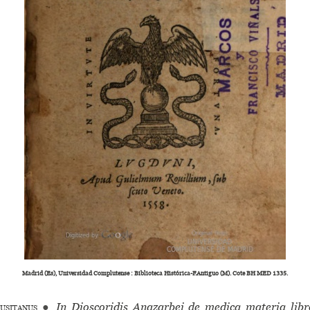
Madrid (Es), Universidad Complutense : Biblioteca Histórica-F.Antiguo (M). Cote BH MED 1335.
usitanus
●
In Dioscoridis Anazarbei de medica materia lib