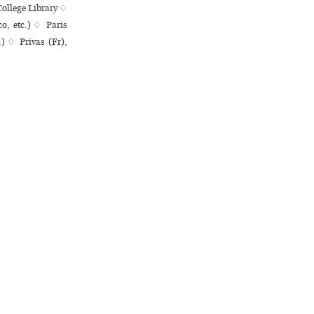
College Library ♢
ico, etc.) ♢ Paris
.) ♢ Privas (Fr),