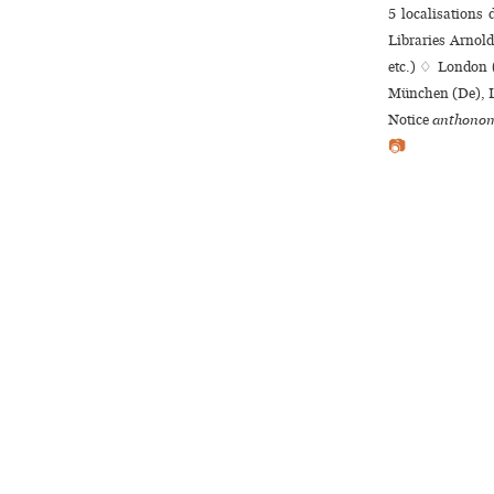
5 localisations
Libraries Arnol
etc.) ♢ London 
München (De), L
Notice
anthonom
📷