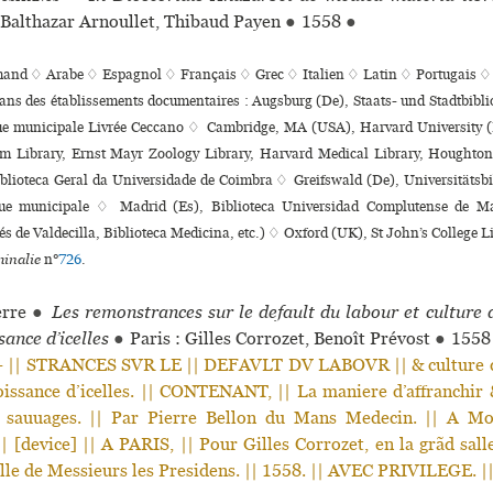
 Balthazar Arnoullet, Thibaud Payen
●
1558
●
mand ♢
Arabe ♢
Espagnol ♢
Français ♢
Grec ♢
Italien ♢
Latin ♢
Portugais ♢
dans des établissements documentaires : Augsburg (De), Staats- und Stadtbib
que muni­ci­pale Livrée Ceccano ♢ Cambridge, MA (USA), Harvard University (
m Library, Ernst Mayr Zoology Library, Harvard Medical Library, Houghton 
iblioteca Geral da Universidade de Coimbra ♢ Greifswald (De), Universitätsb
que muni­ci­pale ♢ Madrid (Es), Biblioteca Universidad Complutense de Ma
s de Valdecilla, Biblioteca Medicina, etc.) ♢ Oxford (UK), St John’s College L
inalie
n°
726
.
erre
●
Les remonstrances sur le default du labour et culture 
sance d’icelles
●
Paris : Gilles Corrozet, Benoît Prévost
●
155
|| STRANCES SVR LE || DEFAVLT DV LABOVR || & culture de
oissance d’icelles. || CONTENANT, || La maniere d’affranchir
s sauuages. || Par Pierre Bellon du Mans Medecin. || A M
| [device] || A PARIS, || Pour Gilles Corrozet, en la grãd salle
lle de Messieurs les Presidens. || 1558. || AVEC PRIVILEGE. |