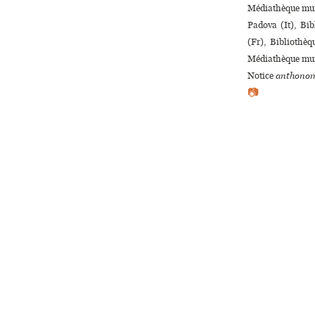
Médiathèque muni
Padova (It), Bibl
(Fr), Bibliothèq
Médiathèque muni
Notice
anthonom
📷