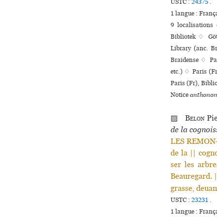
USTC :
24375
.
1 langue :
Franç
9 localisation
Bibliotek ♢ Göt
Library (anc. B
Braidense ♢ Padov
etc.) ♢ Paris (F
Paris (Fr), Bibl
Notice
anthonom
▨
Belon
Pi
de la cognois
LES REMON- 
de la || cogn
ser les arbr
Beauregard. |
grasse, deuan
USTC :
23231
.
1 langue :
Franç