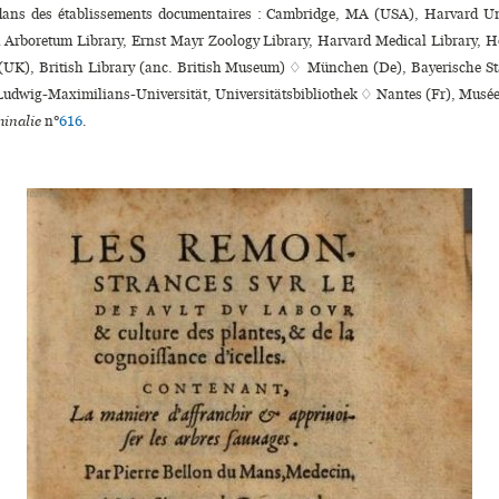
 dans des établissements documentaires : Cambridge, MA (USA), Harvard Un
d Arboretum Library, Ernst Mayr Zoology Library, Harvard Medical Library, H
(UK), British Library (anc. British Museum) ♢ München (De), Bayerische St
udwig-Maximilians-Universität, Universitätsbibliothek ♢ Nantes (Fr), Musé
inalie
n°
616
.