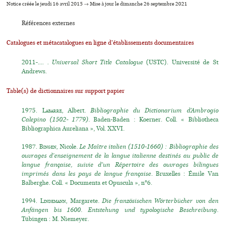
Notice créée le jeudi 16 avril 2015 → Mise à jour le dimanche 26 septembre 2021
Références externes
Catalogues et métacatalogues en ligne d'établissements documentaires
2011-.... .
Universal Short Title Catalogue
(USTC). Université de St
Andrews.
Table(s) de dictionnaires sur support papier
1975.
Labarre
, Albert.
Bibliographie du Dictionarium d’Ambrogio
Calepino (1502- 1779)
. Baden-Baden : Koerner. Coll. « Bibliotheca
Bibliographica Aureliana », Vol. XXVI.
1987.
Bingen
, Nicole.
Le Maître italien (1510-1660) : Bibliographie des
ouvrages d'enseignement de la langue italienne destinés au public de
langue française, suivie d'un Répertoire des ouvrages bilingues
imprimés dans les pays de langue française
. Bruxelles : Émile Van
Balberghe. Coll. « Documenta et Opuscula », n°6.
1994.
Lindemann
, Margarete.
Die französischen Wörterbücher von den
Anfängen bis 1600. Entstehung und typologische Beschreibung.
Tübingen : M. Niemeyer.