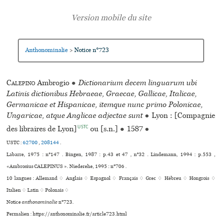
Anthonominalie
Notice n°723
>
Calepino
Ambrogio
●
Dictionarium decem linguarum ubi
Latinis dictionibus Hebraeae, Graecae, Gallicae, Italicae,
Germanicae et Hispanicae, itemque nunc primo Polonicae,
Ungaricae, atque Anglicae adjectae sunt
●
Lyon : [Compagnie
USTC
des libraires de Lyon]
ou [s.n.]
●
1587
●
USTC :
62700
,
208144
.
Labarre, 1975 : n°147 . Bingen, 1987 : p.43 et 47 , n°32 . Lindemann, 1994 : p.553 ,
«Ambrosius CALEPINUS ». Niederehe, 1995 : n°706 .
10 langues :
Allemand ♢
Anglais ♢
Espagnol ♢
Français ♢
Grec ♢
Hébreu ♢
Hongrois ♢
Italien ♢
Latin ♢
Polonais ♢
Notice
anthonominalie
n°723.
Permalien : https://anthonominalie.fr/article723.html