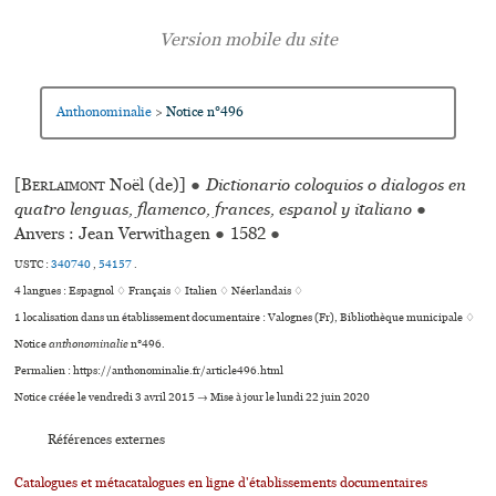
Anthonominalie
Notice n°496
>
[
Berlaimont
Noël (de)]
●
Dictionario coloquios o dialogos en
quatro lenguas, flamenco, frances, espanol y italiano
●
Anvers : Jean Verwithagen
●
1582
●
USTC :
340740
,
54157
.
4 langues :
Espagnol ♢
Français ♢
Italien ♢
Néerlandais ♢
1 localisation dans un établissement documentaire : Valognes (Fr), Bibliothèque muni­ci­pale ♢
Notice
anthonominalie
n°496.
Permalien : https://anthonominalie.fr/article496.html
Notice créée le vendredi 3 avril 2015 → Mise à jour le lundi 22 juin 2020
Références externes
Catalogues et métacatalogues en ligne d'établissements documentaires