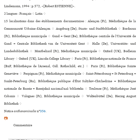
Lindemann, 1994 : p.572, «[Robert ESTIENNE]».
2 langues :
Français ♢
Latin ♢
15 localisations dans des établissements documentaires : Alençon (Fr), Médiathèque de la
Communauté Urbaine d’Alençon ♢ Augsburg (De), Staats- und Stadtbibliothek ♢ Bordeaux
(Fr), Bibliothèque muni­ci­pale ♢ Gand = Gent (Be), Bibliothèque centrale de l’Université de
Gand = Centrale Bibliotheek van de Universiteit Gent ♢ Halle (De), Universitäts- und
Landesbibliothek ♢ Montbeliard (Fr), Médiathèque muni­ci­pale ♢ Oxford (UK), Bodleian
Library ♢ Oxford (UK), Lincoln College Library ♢ Paris (Fr), Bibliothèque nationale de France
(BnF, Bibliothèque de l’Arsenal, Coll. Rothschild, etc.) ♢ Paris (Fr), Bibliothèque Sainte
Geneviève ♢ Perpignan (Fr), Médiathèque muni­ci­pale ♢ Saint-Pétersbourg = St Petersburg =
Sankt-Peterburg (Ru), Bibliothèque publique d’État Saltykov-Chtchedrine = Bibliothèque
nationale de Russie = Rossijskaâ nacionalʹnaâ biblioteka ♢ Toulouse (Fr), Médiathèque José
Cabanis ♢ Valognes (Fr), Bibliothèque muni­ci­pale ♢ Wolfenbüttel (De), Herzog August
Bibliothek ♢
Notice
anthonominalie
n°
356
.
📷
Commentaire