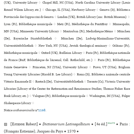
(UK), University Library ♢ Chapel Hill, NC (USA), North Carolina University Library (Louis
Round Wilson Library, etc.) ♢ Chicago, IL (USA), Newberry Library ♢ Genova (It), Biblioteca
Provinciale dei Cappuccini di Genova ♢ London (UK), British Library (anc. British Museum) ♢
Lyon (Fr), Bibliothèque muni­ci­pale ♢ Metz (Fr), Médiathèque du Pontiffroy ♢ Minneapolis,
MN (USA), Minnesota University Library ♢ Montauban (Fr), Mediathéque Mémo ♢ München
(De), Bayerische Staatsbibliothek ♢ München (De), Ludwig-Maximilians-Universität,
Universitätsbibliothek ♢ New York, NY (USA), Jewish theological seminary ♢ Orléans (Fr),
Médiathèque muni­ci­pale ♢ Oxford (UK), Bodleian Library ♢ Paris (Fr), Bibliothèque nationale
de France (BnF, Bibliothèque de l’Arsenal, Coll. Rothschild, etc.) ♢ Paris (Fr), Bibliothèque
Sainte Geneviève ♢ Princeton, NJ (USA), University Library ♢ Provo, UT (USA), Brigham
Young University Libraries (Harold B. Lee Library) ♢ Roma (It), Biblioteca nazio­nale cen­trale
Vittorio Emanuele II ♢ Rostock (De), Universitätsbibliothek ♢ Toronto (Ca), Victoria University
Libraries (Library of the Center for Reformation and Renaissance Studies, Thomas Fisher Rare
Book Library, etc.) ♢ Valognes (Fr), Bibliothèque muni­ci­pale ♢ Washington, DC (USA), Folger
Shakespeare Library ♢
Notice
anthonominalie
n°
1168
.
Wool78
▨ [
Estienne
Robert]
●
Dictionarium Latinogallicum
●
[4e éd.]
●
Paris :
(François Estienne), Jacques du Puys
●
1570
●