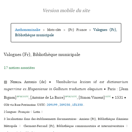
Anthonominalie
Valognes (Fr),
>
Mots-clés
>
(Fr) France
>
Bibliothèque muni­ci­pale
Valognes (Fr), Bibliothèque muni­ci­pale
17 notices associées
▨
Nebrija
Antonio (de)
●
Vocabularius lexicon id est dictionarium
nuperrime ex Hispaniense in Gallicum traductum eloquium
●
Paris : [Jean
BP16/USTC
BP16/USTC
USTC
Bignon]
, [Antoine de La Barre]
, [Simon Vincent]
●
1531
●
CCfr via Base Patrimoine.
USTC :
209199
,
209250
,
181350
.
2 langues :
Français ♢
Latin ♢
3 localisations dans des établissements documentaires : Amiens (Fr), Bibliothèque d’Amiens
Métropole ♢ Clermont-Ferrand (Fr), Bibliothèque com­mu­nau­taire et inte­ru­ni­ver­si­taire ♢