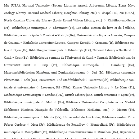
MA (USA), Harvard University (Botany Libraries Arnold Arboretum Library, Ernst Mayr
Zoology Library, Harvard Medical Library, Houghton Library, etc.) ♢ Chapel Hill, NC (USA),
North Carolina University Library (Louis Round Wilson Library, etc.) ♢ Châtillon-sur-Seine
(Fr), Bibliothèque municipale ♢ Chaumont (Fr), Les Silos, Maison du livre et de l’affi­che,
Bibliothèque muni­ci­pale ♢ Courtrai = Kortrijk (Be), Université catholique de Louvain, Campus
de Courtrai = Katholieke universiteit Leuven, Campus Kortrijk ♢ Cremona (It), Biblioteca sta­
tale ♢ Dijon (Fr), Bibliothèque muni­ci­pale ♢ Edinburgh (UK), National Library of Scotland ♢
Gand = Gent (Be), Bibliothèque centrale de l’Université de Gand = Centrale Bibliotheek van de
Universiteit Gent ♢ Gap (Fr), Bibliothèque municipale ♢ Hamburg (De),
Museumsbibliotheken Hamburg und Denkmalschutzamt ♢ Jesi (It), Biblioteca comu­nale
Planettiana ♢ Köln (De), Universitäts- und Stadtbibliothek ♢ Lausanne (Ch), Bibliothèque can­
to­nale et uni­ver­si­taire ♢ Lawrence, KS (USA), Kansas University Library ♢ Le Mans (Fr),
Médiathèque Louis Aragon ♢ London (UK), British Library (anc. British Museum) ♢ Lyon (Fr),
Bibliothèque muni­ci­pale ♢ Madrid (Es), Biblioteca Universidad Complutense de Madrid
(Biblioteca Histórica Marqués de Valdecilla, Biblioteca Medicina, etc.) ♢ Meaux (Fr),
Bibliothèque muni­ci­pale ♢ Mérida (Ve), Universidad de Los Andes, Biblioteca central Tulio
Febres Cordero ♢ Metz (Fr), Médiathèque du Pontiffroy ♢ Montbeliard (Fr), Médiathèque
muni­ci­pale ♢ Montpellier (Fr), Bibliothèque inter-uni­ver­si­taire ♢ München (De), Bayerische