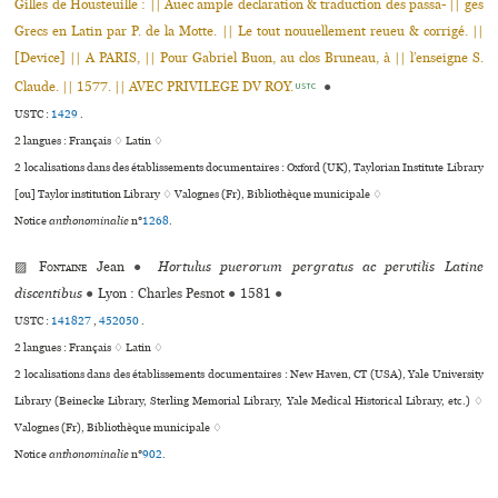
Gilles de Housteuille : || Auec ample decla­ra­tion & tra­duc­tion des passa- || ges
Grecs en Latin par P. de la Motte. || Le tout nouuel­le­ment reueu & cor­rigé. ||
[Device] || A PARIS, || Pour Gabriel Buon, au clos Bruneau, à || l’ensei­gne S.
Claude. || 1577. || AVEC PRIVILEGE DV ROY.
●
USTC
USTC :
1429
.
2 langues :
Français ♢
Latin ♢
2 localisations dans des établissements documentaires : Oxford (UK), Taylorian Institute Library
[ou] Taylor institution Library ♢ Valognes (Fr), Bibliothèque muni­ci­pale ♢
Notice
anthonominalie
n°
1268
.
▨
Fontaine
Jean
●
Hortulus puerorum pergratus ac pervtilis Latine
discentibus
●
Lyon : Charles Pesnot
●
1581
●
USTC :
141827
,
452050
.
2 langues :
Français ♢
Latin ♢
2 localisations dans des établissements documentaires : New Haven, CT (USA), Yale University
Library (Beinecke Library, Sterling Memorial Library, Yale Medical Historical Library, etc.) ♢
Valognes (Fr), Bibliothèque muni­ci­pale ♢
Notice
anthonominalie
n°
902
.