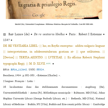
Madrid (Es), Universidad Complutense : Biblioteca Histórica Marqués de Valdecilla. Cote BH DER 684.
▨
Baïf
Lazare (de)
●
De re vestiaria libellus
●
Paris : Robert I Estienne
●
1547
●
DE RE VESTIARIA LIBEL- || lus, ex Bayfio excerptus : addita uulgaris linguae
|| interpretatione, in adolescentulorum gratiam at- || que utilitatem. ||
[Device] || TERTIA AEDITIO. || LVTETIAE. || Ex officina Roberti Stephani
typographi Regij. || M. D. XLVII.
●
USTC
BP16 :
BP16_112642
.
USTC :
88524
.
Beaulieux, 1904 : p.382-383 , «Estienne (Charles). ».
2 langues :
Français ♢
Latin ♢
28 localisations dans des établissements documentaires : Augsburg (De),
Universitätsbibliothek ♢ Autun (Fr), Bibliothèque muni­ci­pale ♢ Baltimore, MD (USA), Johns
Hopkins University Library (George Peabody Library, etc.) ♢ Bethesda, MD (USA), National
Library of Medicine ♢ Buffalo, NY (USA), Buffalo and Erie county public library ♢ Cambridge