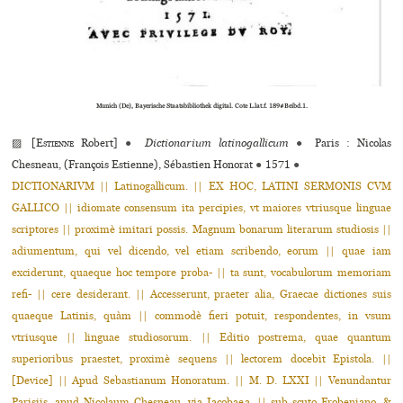
Munich (De), Bayerische Staatsbibliothek digital. Cote L.lat.f. 189#Beibd.1.
▨ [
Estienne
Robert]
●
Dictionarium latinogallicum
●
Paris : Nicolas
Chesneau, (François Estienne), Sébastien Honorat
●
1571
●
DICTIONARIVM || Latinogallicum. || EX HOC, LATINI SERMONIS CVM
GALLICO || idiomate consensum ita percipies, vt maiores vtriusque linguae
scriptores || proximè imitari possis. Magnum bonarum literarum studiosis ||
adiumentum, qui vel dicendo, vel etiam scribendo, eorum || quae iam
exciderunt, quaeque hoc tempore proba- || ta sunt, vocabulorum memoriam
refi- || cere desiderant. || Accesserunt, praeter alia, Graecae dictiones suis
quaeque Latinis, quàm || commodè fieri potuit, respondentes, in vsum
vtriusque || linguae studiosorum. || Editio postrema, quae quantum
superioribus praestet, proximè sequens || lectorem docebit Epistola. ||
[Device] || Apud Sebastianum Honoratum. || M. D. LXXI || Venundantur
Parisiis, apud Nicolaum Chesneau, via Iacobaea, || sub scuto Frobeniano, &