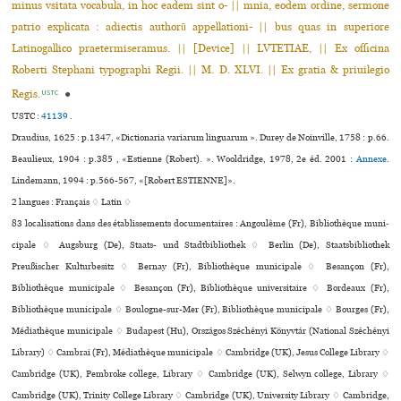
minus vsitata vocabula, in hoc eadem sint o- || mnia, eodem ordine, sermone
patrio explicata : adiectis authorũ appellationi- || bus quas in superiore
Latinogallico praetermiseramus. || [Device] || LVTETIAE, || Ex officina
Roberti Stephani typographi Regii. || M. D. XLVI. || Ex gratia & priuilegio
Regis.
●
USTC
USTC :
41139
.
Draudius, 1625 : p.1347, «Dictionaria variarum linguarum ». Durey de Noinville, 1758 : p.66.
Beaulieux, 1904 : p.385 , «Estienne (Robert). ». Wooldridge, 1978, 2e éd. 2001 :
Annexe.
Lindemann, 1994 : p.566-567, «[Robert ESTIENNE]».
2 langues :
Français ♢
Latin ♢
83 localisations dans des établissements documentaires : Angoulême (Fr), Bibliothèque muni­
ci­pale ♢ Augsburg (De), Staats- und Stadtbibliothek ♢ Berlin (De), Staatsbibliothek
Preußischer Kulturbesitz ♢ Bernay (Fr), Bibliothèque muni­ci­pale ♢ Besançon (Fr),
Bibliothèque muni­ci­pale ♢ Besançon (Fr), Bibliothèque uni­ver­si­taire ♢ Bordeaux (Fr),
Bibliothèque muni­ci­pale ♢ Boulogne-sur-Mer (Fr), Bibliothèque muni­ci­pale ♢ Bourges (Fr),
Médiathèque muni­ci­pale ♢ Budapest (Hu), Országos Széchényi Könyvtár (National Széchényi
Library) ♢ Cambrai (Fr), Médiathèque muni­ci­pale ♢ Cambridge (UK), Jesus College Library ♢
Cambridge (UK), Pembroke college, Library ♢ Cambridge (UK), Selwyn college, Library ♢
Cambridge (UK), Trinity College Library ♢ Cambridge (UK), University Library ♢ Cambridge,