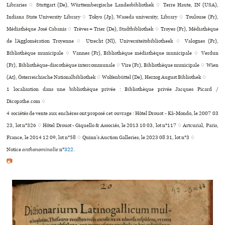
Libraries ♢ Stuttgart (De), Württembergische Landesbibliothek ♢ Terre Haute, IN (USA),
Indiana State University Library ♢ Tokyo (Jp), Waseda university, Library ♢ Toulouse (Fr),
Médiathèque José Cabanis ♢ Trèves = Trier (De), Stadtbibliothek ♢ Troyes (Fr), Médiathèque
de l’Agglomération Troyenne ♢ Utrecht (Nl), Universiteitsbibliotheek ♢ Valognes (Fr),
Bibliothèque muni­ci­pale ♢ Vannes (Fr), Bibliothèque média­thè­que muni­ci­pale ♢ Verdun
(Fr), Bibliothèque-dis­co­thè­que inter­com­mu­nale ♢ Vire (Fr), Bibliothèque municipale ♢ Wien
(At), Österreichische Nationalbibliothek ♢ Wolfenbüttel (De), Herzog August Bibliothek ♢
1 localisation dans une bibliothèque privée : Bibliothèque privée Jacques Picard /
Dicopathe.com ♢
4 sociétés de vente aux enchères ont proposé cet ouvrage : Hôtel Drouot - Kâ-Mondo, le 2007 03
23, lot n°326 ♢ Hôtel Drouot - Giquello & Associés, le 2013 10 03, lot n°117 ♢ Artcurial, Paris,
France, le 2014 12 09, lot n°58 ♢ Quinn's Auction Galleries, le 2023 08 31, lot n°3 ♢
Notice
anthonominalie
n°
322
.
📷