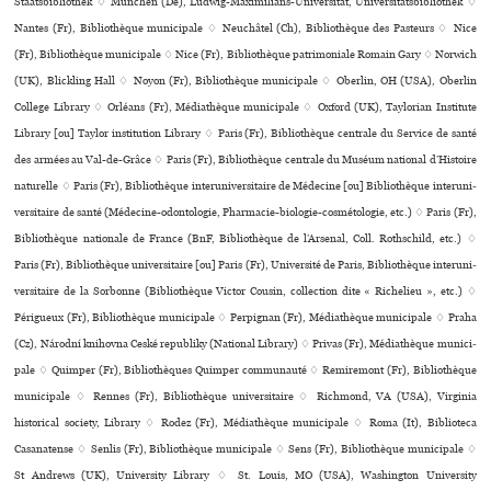
Staatsbibliothek ♢ München (De), Ludwig-Maximilians-Universität, Universitätsbibliothek ♢
Nantes (Fr), Bibliothèque muni­ci­pale ♢ Neuchâtel (Ch), Bibliothèque des Pasteurs ♢ Nice
(Fr), Bibliothèque municipale ♢ Nice (Fr), Bibliothèque patri­mo­niale Romain Gary ♢ Norwich
(UK), Blickling Hall ♢ Noyon (Fr), Bibliothèque municipale ♢ Oberlin, OH (USA), Oberlin
College Library ♢ Orléans (Fr), Médiathèque muni­ci­pale ♢ Oxford (UK), Taylorian Institute
Library [ou] Taylor institution Library ♢ Paris (Fr), Bibliothèque centrale du Service de santé
des armées au Val-de-Grâce ♢ Paris (Fr), Bibliothèque cen­trale du Muséum natio­nal d’Histoire
natu­relle ♢ Paris (Fr), Bibliothèque inte­ru­ni­ver­si­taire de Médecine [ou] Bibliothèque inte­ru­ni­
ver­si­taire de santé (Médecine-odon­to­lo­gie, Pharmacie-bio­lo­gie-cos­mé­to­lo­gie, etc.) ♢ Paris (Fr),
Bibliothèque nationale de France (BnF, Bibliothèque de l’Arsenal, Coll. Rothschild, etc.) ♢
Paris (Fr), Bibliothèque uni­ver­si­taire [ou] Paris (Fr), Université de Paris, Bibliothèque inte­ru­ni­
ver­si­taire de la Sorbonne (Bibliothèque Victor Cousin, collection dite « Richelieu », etc.) ♢
Périgueux (Fr), Bibliothèque municipale ♢ Perpignan (Fr), Médiathèque muni­ci­pale ♢ Praha
(Cz), Národní kni­hovna Ceské repu­bliky (National Library) ♢ Privas (Fr), Médiathèque muni­ci­
pale ♢ Quimper (Fr), Bibliothèques Quimper communauté ♢ Remiremont (Fr), Bibliothèque
municipale ♢ Rennes (Fr), Bibliothèque uni­ver­si­taire ♢ Richmond, VA (USA), Virginia
historical society, Library ♢ Rodez (Fr), Médiathèque muni­ci­pale ♢ Roma (It), Biblioteca
Casanatense ♢ Senlis (Fr), Bibliothèque muni­ci­pale ♢ Sens (Fr), Bibliothèque muni­ci­pale ♢
St Andrews (UK), University Library ♢ St. Louis, MO (USA), Washington University