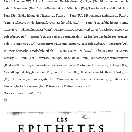
Lévy ♢ London (UK), British Library (anc. British Museum) ♢ Lyon (Fr), Bibliothèque muni­ci­
pale ♢ Maredsous (Be), Abbaye Bénédictine ♢ München (De), Bayerische Staatsbibliothek ♢
Paris (Fr), Bibliothèque de l’Institut de France ♢ Paris (Fr), Bibliothèque nationale de France
(BnF, Bibliothèque de l’Arsenal, Coll. Rothschild, etc.) ♢ Paris (Fr), Bibliothèque Sainte
Geneviève ♢ Philadelphia, PA (USA), Pennsylvania University Libraries (Charles Patterson Van
Pelt Library, etc.) ♢ Reims (Fr), Bibliothèque muni­ci­pale ♢ Rodez (Fr), Médiathèque muni­ci­
pale ♢ Storrs, CT (USA), Connecticut University, Homer D. Babbidge Library ♢ Stuttgart (De),
Württembergische Landesbibliothek ♢ Terre Haute, IN (USA), Indiana State University
Library ♢ Tours (Fr), Université François Rabelais de Tours, Bibliothèques uni­ver­si­tai­res
(Centre d’Études Supérieures de la Renaissance, Fonds Ferdinand Brunot, etc.) ♢ Troyes (Fr),
Médiathèque de l’Agglomération Troyenne ♢ Utrecht (Nl), Universiteitsbibliotheek ♢ Valognes
(Fr), Bibliothèque muni­ci­pale ♢ Wroclaw = Wrocław = Breslau (Pl), Biblioteka
Uniwersytecka ♢ Zaragoza (Es), Colegio de los Padres Escolapios ♢
Notice
anthonominalie
n°
61
.
📷