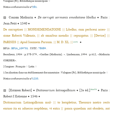
Valognes (Fr), Bibliothèque muni­ci­pale ♢
Notice
anthonominalie
n°
281
.
▨
Cordier
Mathurin
●
De corrupti sermonis emedatione libellus
●
Paris :
Jean Petit
●
1540
●
De corruptiser || MONISEMENDATOINE || Libellus, cum perbreui acces- ||
sione Roberti Vallensis, || ab omnibus mendis || repurgatus. || [Device] ||
PARISIIS || Apud Ioannem Paruum. || M. D. XL. ||
●
USTC
BP16 :
BP16_109701
.
USTC :
78089
.
Beaulieux, 1904 : p.378-379 , «Cordier (Mathurin). ». Lindemann, 1994 : p.612, «Mathurin
CORDIER».
2 langues :
Français ♢
Latin ♢
1 localisation dans un établissement documentaire : Valognes (Fr), Bibliothèque muni­ci­pale ♢
Notice
anthonominalie
n°
1235
.
Wool78
▨ [
Estienne
Robert]
●
Dictionarium latinogallicum
●
[2e éd.]
●
Paris :
Robert I Estienne
●
1546
●
Dictionarium Latinogallicum mul- || to locupletius, Thesauro nostro recẽs
excuso ita ex aduerso respõdens, vt extra || pauca quaedam aut obsoleta, aut