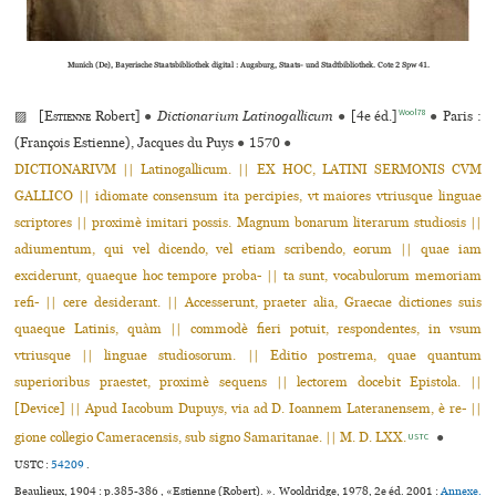
Munich (De), Bayerische Staatsbibliothek digital : Augsburg, Staats- und Stadtbibliothek. Cote 2 Spw 41.
Wool78
▨ [
Estienne
Robert]
●
Dictionarium Latinogallicum
●
[4e éd.]
●
Paris :
(François Estienne), Jacques du Puys
●
1570
●
DICTIONARIVM || Latinogallicum. || EX HOC, LATINI SERMONIS CVM
GALLICO || idiomate consensum ita percipies, vt maiores vtriusque linguae
scriptores || proximè imitari possis. Magnum bonarum literarum studiosis ||
adiumentum, qui vel dicendo, vel etiam scribendo, eorum || quae iam
exciderunt, quaeque hoc tempore proba- || ta sunt, vocabulorum memoriam
refi- || cere desiderant. || Accesserunt, praeter alia, Graecae dictiones suis
quaeque Latinis, quàm || commodè fieri potuit, respondentes, in vsum
vtriusque || linguae studiosorum. || Editio postrema, quae quantum
superioribus praestet, proximè sequens || lectorem docebit Epistola. ||
[Device] || Apud Iacobum Dupuys, via ad D. Ioannem Lateranensem, è re- ||
gione collegio Cameracensis, sub signo Samaritanae. || M. D. LXX.
●
USTC
USTC :
54209
.
Beaulieux, 1904 : p.385-386 , «Estienne (Robert). ». Wooldridge, 1978, 2e éd. 2001 :
Annexe.