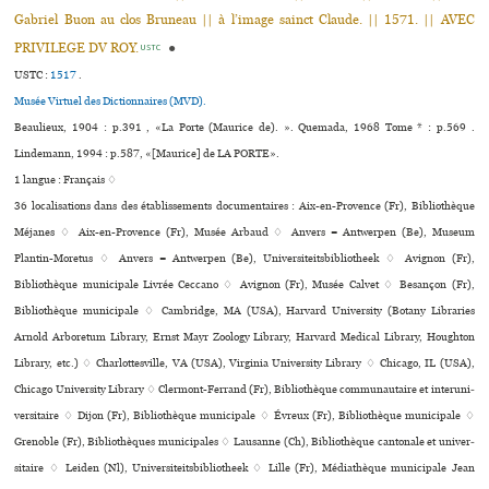
Gabriel Buon au clos Bruneau || à l’image sainct Claude. || 1571. || AVEC
PRIVILEGE DV ROY.
●
USTC
USTC :
1517
.
Musée Virtuel des Dictionnaires (MVD).
Beaulieux, 1904 : p.391 , «La Porte (Maurice de). ». Quemada, 1968 Tome * : p.569 .
Lindemann, 1994 : p.587, «[Maurice] de LA PORTE».
1 langue :
Français ♢
36 localisations dans des établissements documentaires : Aix-en-Provence (Fr), Bibliothèque
Méjanes ♢ Aix-en-Provence (Fr), Musée Arbaud ♢ Anvers = Antwerpen (Be), Museum
Plantin-Moretus ♢ Anvers = Antwerpen (Be), Universiteitsbibliotheek ♢ Avignon (Fr),
Bibliothèque muni­ci­pale Livrée Ceccano ♢ Avignon (Fr), Musée Calvet ♢ Besançon (Fr),
Bibliothèque muni­ci­pale ♢ Cambridge, MA (USA), Harvard University (Botany Libraries
Arnold Arboretum Library, Ernst Mayr Zoology Library, Harvard Medical Library, Houghton
Library, etc.) ♢ Charlottesville, VA (USA), Virginia University Library ♢ Chicago, IL (USA),
Chicago University Library ♢ Clermont-Ferrand (Fr), Bibliothèque com­mu­nau­taire et inte­ru­ni­
ver­si­taire ♢ Dijon (Fr), Bibliothèque muni­ci­pale ♢ Évreux (Fr), Bibliothèque muni­ci­pale ♢
Grenoble (Fr), Bibliothèques muni­ci­pa­les ♢ Lausanne (Ch), Bibliothèque can­to­nale et uni­ver­
si­taire ♢ Leiden (Nl), Universiteitsbibliotheek ♢ Lille (Fr), Médiathèque muni­ci­pale Jean