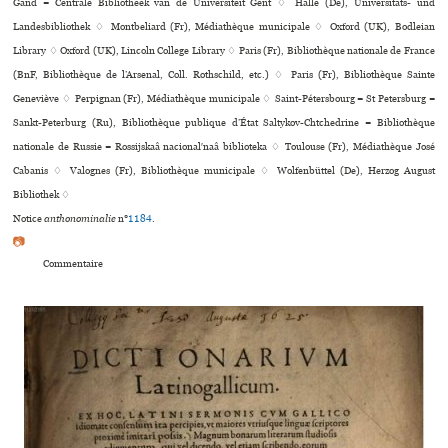
Gand = Centrale Bibliotheek van de Universiteit Gent ♢ Halle (De), Universitäts- und
Landesbibliothek ♢ Montbeliard (Fr), Médiathèque muni­ci­pale ♢ Oxford (UK), Bodleian
Library ♢ Oxford (UK), Lincoln College Library ♢ Paris (Fr), Bibliothèque nationale de France
(BnF, Bibliothèque de l’Arsenal, Coll. Rothschild, etc.) ♢ Paris (Fr), Bibliothèque Sainte
Geneviève ♢ Perpignan (Fr), Médiathèque muni­ci­pale ♢ Saint-Pétersbourg = St Petersburg =
Sankt-Peterburg (Ru), Bibliothèque publique d’État Saltykov-Chtchedrine = Bibliothèque
nationale de Russie = Rossijskaâ nacionalʹnaâ biblioteka ♢ Toulouse (Fr), Médiathèque José
Cabanis ♢ Valognes (Fr), Bibliothèque muni­ci­pale ♢ Wolfenbüttel (De), Herzog August
Bibliothek ♢
Notice
anthonominalie
n°
1184
.
📷
Commentaire