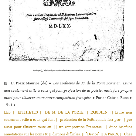
Paris (Fr), Bibliothèque nationale de France : Gallica. Cote NUMM-73736.
▨
La Porte
Maurice (de)
●
Les épithètes de M. de la Porte parisien. Liure
non seulement utile à ceux qui font profession de la poësie, mais fort propre
aussi pour illustrer toute autre composition françoise
●
Paris : Gabriel Buon
●
1571
●
LES || EPITHETES || DE M. DE LA PORTE || PARISIEN. || Liure non
seulement vtile à ceux qui font || profession de la Poësie,mais fort pro- || pre
aussi pour illustrer toute au- || tre composition Françoise. || Auec briefues
annotations sur les noms & || dictions difficiles. || [Device] || A PARIS, || Chez