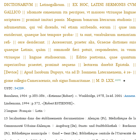
DICTIONARIVM || Latinogallicum. || EX HOC, LATINI SERMONIS CVM
GALLICO || idiomate consensum ita percipies, vt maiores vtriusque linguae
scriptores || proximè imitari possis. Magnum bonarum literarum studiosis ||
adiumentum, qui vel dicendo, vel etiam scribendo, eorum || quae iam
exciderunt, quaeque hoc tempore proba- || ta sunt, vocabulorum memoriam
refi- || cere desiderant. || Accesserunt, praeter alia, Graecae dictiones suis
quaeque Latinis, quàm || commodè fieri potuit, respondentes, in vsum
vtriusque || linguae studiosorum. || Editio postrema, quae quantum
superioribus praestet, proximè sequens || lectorem docebit Epistola. ||
[Device] || Apud Iacobum Dupuys, via ad D. Ioannem Lateranensem, è re- ||
gione collegio Cameracensis, sub signo Samaritanae. || M. D. LXX.
●
USTC
USTC :
54209
.
Beaulieux, 1904 : p.385-386 , «Estienne (Robert). ». Wooldridge, 1978, 2e éd. 2001 :
Annexe.
Lindemann, 1994 : p.572, «[Robert ESTIENNE]».
2 langues :
Français ♢
Latin ♢
15 localisations dans des établissements documentaires : Alençon (Fr), Médiathèque de la
Communauté Urbaine d’Alençon ♢ Augsburg (De), Staats- und Stadtbibliothek ♢ Bordeaux
(Fr), Bibliothèque muni­ci­pale ♢ Gand = Gent (Be), Bibliothèque centrale de l’Université de