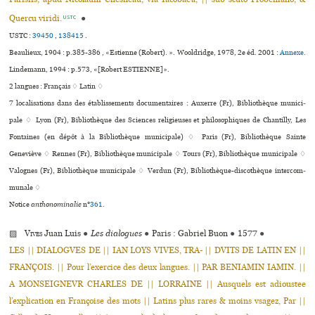
Quercu viridi.
●
USTC
USTC :
39450
,
138415
.
Beaulieux, 1904 : p.385-386 , «Estienne (Robert). ». Wooldridge, 1978, 2e éd. 2001 :
Annexe.
Lindemann, 1994 : p.573, «[Robert ESTIENNE]».
2 langues :
Français ♢
Latin ♢
7 localisations dans des établissements documentaires : Auxerre (Fr), Bibliothèque muni­ci­
pale ♢ Lyon (Fr), Bibliothèque des Sciences reli­gieu­ses et phi­lo­so­phi­ques de Chantilly, Les
Fontaines (en dépôt à la Bibliothèque muni­ci­pale) ♢ Paris (Fr), Bibliothèque Sainte
Geneviève ♢ Rennes (Fr), Bibliothèque muni­ci­pale ♢ Tours (Fr), Bibliothèque muni­ci­pale ♢
Valognes (Fr), Bibliothèque muni­ci­pale ♢ Verdun (Fr), Bibliothèque-dis­co­thè­que inter­com­
mu­nale ♢
Notice
anthonominalie
n°
361
.
▨
Vives
Juan Luis
●
Les dialogues
●
Paris : Gabriel Buon
●
1577
●
LES || DIALOGVES DE || IAN LOYS VIVES, TRA- || DVITS DE LATIN EN ||
FRANÇOIS. || Pour l’exer­cice des deux lan­gues. || PAR BENIAMIN IAMIN. ||
A MONSEIGNEVR CHARLES DE || LORRAINE || Ausquels est adious­tee
l’expli­ca­tion en Françoise des mots || Latins plus rares & moins vsagez, Par ||