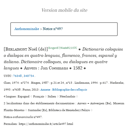
Anthonominalie
Notice n°497
>
Bingen87/Niede95/USTC
[
Berlaimont
Noël (de)]
●
Dictionario coloquios
o dialogos en quatro lenguas, flamenco, frances, espanol y
italiano. Dictionaire colloques, ou dialogues en quatre
langues
●
Anvers : Jan Coesmans
●
1582
●
USTC :
76348
,
340754
.
Claes, 1974 : n°274 . Bingen, 1987 : p.21 et 24 , n°15 . Lindemann, 1994 : p.617 . Niederehe,
1995 : n°638 . Furno, 2013 :
Annexe : Bibliographie des
colloquia
4 langues :
Espagnol ♢
Français ♢
Italien ♢
Néerlandais ♢
2 localisations dans des établissements documentaires : Anvers = Antwerpen (Be), Museum
Plantin-Moretus ♢ Santander (Es), Biblioteca de Menéndez y Pelayo ♢
Notice
anthonominalie
n°497.
Permalien : https://anthonominalie.fr/article497.html