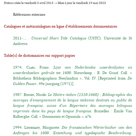
Notice créée le vendredi 3 avril 2015 → Mise à jour le vendredi 19 mai 2023
Références externes
Catalogues et métacatalogues en ligne d'établissements documentaires
2011-.... .
Universal Short Title Catalogue
(USTC). Université de St
Andrews.
Table(s) de dictionnaires sur support papier
1974.
Claes
, Frans.
Lijst van Nederlandse woordenlijsten en
woordenboeken gedrukt tot 1600.
Nieuwkoop : B. De Graaf. Coll. «
Bibliotheca Bibliographica Neerlandica », Vol. IV. [Reprinted from
De
Gulden Passer
, 49e jaargang (1971)].
1987.
Bingen
, Nicole.
Le Maître italien (1510-1660) : Bibliographie des
ouvrages d'enseignement de la langue italienne destinés au public de
langue française, suivie d'un Répertoire des ouvrages bilingues
imprimés dans les pays de langue française
. Bruxelles : Émile Van
Balberghe. Coll. « Documenta et Opuscula », n°6.
1994.
Lindemann
, Margarete.
Die französischen Wörterbücher von den
Anfängen bis 1600. Entstehung und typologische Beschreibung.