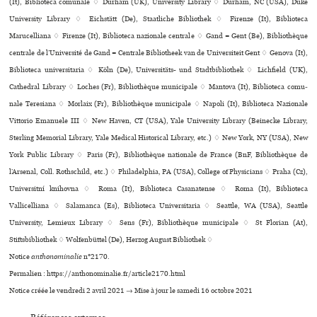
(It), Biblioteca comunale ♢ Durham (UK), University Library ♢ Durham, NC (USA), Duke
University Library ♢ Eichstätt (De), Staatliche Bibliothek ♢ Firenze (It), Biblioteca
Marucelliana ♢ Firenze (It), Biblioteca nazio­nale cen­trale ♢ Gand = Gent (Be), Bibliothèque
centrale de l’Université de Gand = Centrale Bibliotheek van de Universiteit Gent ♢ Genova (It),
Biblioteca uni­ver­si­ta­ria ♢ Köln (De), Universitäts- und Stadtbibliothek ♢ Lichfield (UK),
Cathedral Library ♢ Loches (Fr), Bibliothèque muni­ci­pale ♢ Mantova (It), Biblioteca comu­
nale Teresiana ♢ Morlaix (Fr), Bibliothèque municipale ♢ Napoli (It), Biblioteca Nazionale
Vittorio Emanuele III ♢ New Haven, CT (USA), Yale University Library (Beinecke Library,
Sterling Memorial Library, Yale Medical Historical Library, etc.) ♢ New York, NY (USA), New
York Public Library ♢ Paris (Fr), Bibliothèque nationale de France (BnF, Bibliothèque de
l’Arsenal, Coll. Rothschild, etc.) ♢ Philadelphia, PA (USA), College of Physicians ♢ Praha (Cz),
Universitní kni­hovna ♢ Roma (It), Biblioteca Casanatense ♢ Roma (It), Biblioteca
Vallicelliana ♢ Salamanca (Es), Biblioteca Universitaria ♢ Seattle, WA (USA), Seattle
University, Lemieux Library ♢ Sens (Fr), Bibliothèque muni­ci­pale ♢ St Florian (At),
Stiftsbibliothek ♢ Wolfenbüttel (De), Herzog August Bibliothek ♢
Notice
anthonominalie
n°2170.
Permalien : https://anthonominalie.fr/article2170.html
Notice créée le vendredi 2 avril 2021 → Mise à jour le samedi 16 octobre 2021