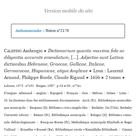
Anthonominalie
Notice n°2170
>
Calepino
Ambrogio
●
Dictionarium quanta maxima fide ac
diligentia accurate emendatum,
[...].
Adjectae sunt Latinis
dictionibus Hebraeae, Graecae, Gallicae, Italicae,
Germanicae, Hispanicae, atque Anglicae
●
Lyon : Laurent
Arnaud, Philippe Borde, Claude Rigaud
●
1656
●
2 tomes
●
Labarre, 1975 : n°192 . Bingen, 1987 : p.43 et 50 , n°76a .
8 langues :
Allemand ♢
Anglais ♢
Espagnol ♢
Français ♢
Grec ♢
Hébreu ♢
Italien ♢
Latin ♢
33 localisations dans des établissements documentaires : Auch (Fr), Bibliothèque-musi­co­thè­
que muni­ci­pale ♢ Bergamo (It), Biblioteca civica Angelo Mai ♢ Berkeley, CA (USA), Berkeley
University Library ♢ Béziers (Fr), Bibliothèque muni­ci­pale ♢ Bologna (It), Biblioteca comu­
nale dell’Archiginnasio ♢ Bourg-en-Bresse (Fr), Médiathèque muni­ci­pale Elizabeth et Roger
Vailland ♢ Bruxelles = Brussel (Be), Bibliothèque royale = Koninklijke Bibliotheek ♢ Catania