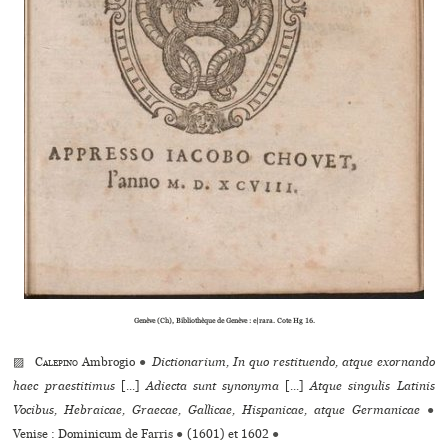
Genève (Ch), Bibliothèque de Genève : e|rara. Cote Hg 16.
▨
Calepino
Ambrogio
●
Dictionarium, In quo restituendo, atque exornando
haec praestitimus
[...]
Adiecta sunt synonyma
[...]
Atque singulis Latinis
Vocibus, Hebraicae, Graecae, Gallicae, Hispanicae, atque Germanicae
●
Venise : Dominicum de Farris
●
(1601) et 1602
●