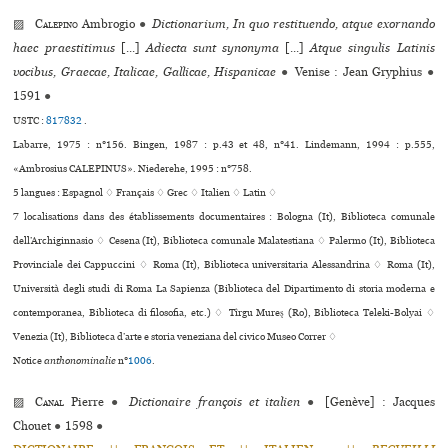
▨
Calepino
Ambrogio
●
Dictionarium, In quo restituendo, atque exornando
haec praestitimus
[...]
Adiecta sunt synonyma
[...]
Atque singulis Latinis
vocibus, Graecae, Italicae, Gallicae, Hispanicae
●
Venise : Jean Gryphius
●
1591
●
USTC :
817832
.
Labarre, 1975 : n°156. Bingen, 1987 : p.43 et 48, n°41. Lindemann, 1994 : p.555,
«Ambrosius CALEPINUS». Niederehe, 1995 : n°758.
5 langues :
Espagnol ♢
Français ♢
Grec ♢
Italien ♢
Latin ♢
7 localisations dans des établissements documentaires : Bologna (It), Biblioteca comu­nale
dell’Archiginnasio ♢ Cesena (It), Biblioteca comu­nale Malatestiana ♢ Palermo (It), Biblioteca
Provinciale dei Cappuccini ♢ Roma (It), Biblioteca uni­ver­si­ta­ria Alessandrina ♢ Roma (It),
Università degli studi di Roma La Sapienza (Biblioteca del Dipartimento di storia moderna e
contem­po­ra­nea, Biblioteca di filosofia, etc.) ♢ Tîrgu Mureş (Ro), Biblioteca Teleki-Bolyai ♢
Venezia (It), Biblioteca d’arte e storia veneziana del civico Museo Correr ♢
Notice
anthonominalie
n°
1006
.
▨
Canal
Pierre
●
Dictionaire françois et italien
●
[Genève] : Jacques
Chouet
●
1598
●