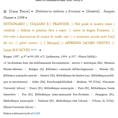
Genève (Ch), Bibliothèque de Genève : e|rara. Cote Hg 16.
▨ [
Canal
Pierre]
●
Dittionario italiano e francese
●
[Genève] : Jacques
Chouet
●
1598
●
DITTIONARIO || ITALIANO E|| FRANCESE, || Nel quale si mostra come i
vocaboli || ltaliani si possino dire e espri- || mere in lingua Francesa. ||
Corretto e Accresciuto di nuouo di molte voci
||
e sententie cauate tutti
[sic]
da mi-
||
gliori autori
. || [ Marque] || APPRESSO IACOBO CHOVET, ||
l’anno M.D.XCVIII.
●
Bingen87
Bingen, 1987 : p.97 et 99-100, n°2. Lindemann, 1994 : p.557, «Pierre CANAL».
12 localisations dans des établissements documentaires : Anvers = Antwerpen (Be), Museum
Plantin-Moretus ♢ Bologna (It), Biblioteca comu­nale dell’Archiginnasio ♢ Firenze (It),
Biblioteca nazio­nale cen­trale ♢ Genève (Ch), Bibliothèque de Genève (anc. Bibliothèque publi­
que et uni­ver­si­taire) ♢ Gotha (De), Forschungsbibliothek ♢ Madison, WI (USA), Wisconsin
University Library ♢ Nancy (Fr), Bibliothèque muni­ci­pale ♢ Paris (Fr), Bibliothèque Sainte
Geneviève ♢ Pau (Fr), Bibliothèque inter­com­mu­nale Pau-Pyrénées ♢ Perpignan (Fr),
Médiathèque muni­ci­pale ♢ Toulouse (Fr), Médiathèque José Cabanis ♢ Urbana, IL (USA),
Illinois University Library ♢
Notice
anthonominalie
n°
1439
.