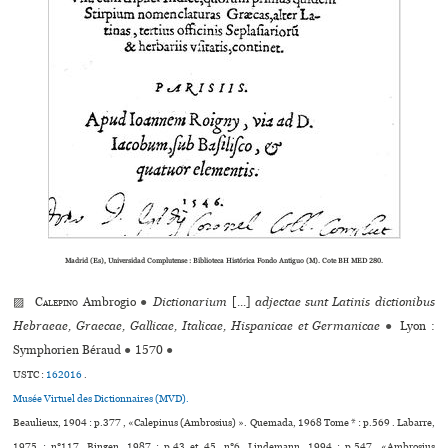
Madrid (Es), Universidad Complutense : Biblioteca Histórica Fondo Antiguo (M). Cote BH MED 280.
▨
Calepino
Ambrogio
●
Dictionarium
[...]
adjectae sunt Latinis dictionibus
Hebraeae, Graecae, Gallicae, Italicae, Hispanicae et Germanicae
●
Lyon :
Symphorien Béraud
●
1570
●
USTC :
162016
.
Musée Virtuel des Dictionnaires (MVD).
Beaulieux, 1904 : p.377 , «Calepinus (Ambrosius) ». Quemada, 1968 Tome * : p.569 . Labarre,
1975 : n°117. Bingen, 1987 : p.43 et 45, n°6. Lindemann, 1994 : p.547, «Ambrosius