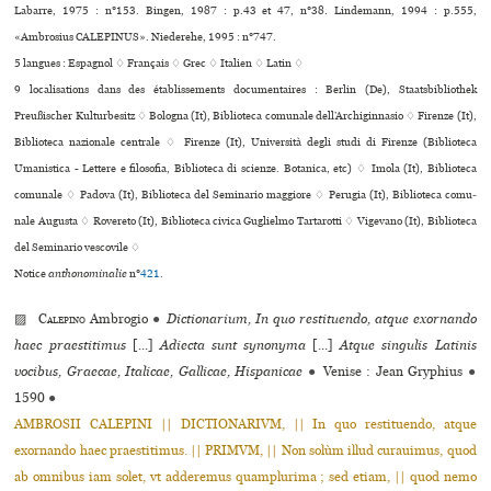
Labarre, 1975 : n°153. Bingen, 1987 : p.43 et 47, n°38. Lindemann, 1994 : p.555,
«Ambrosius CALEPINUS». Niederehe, 1995 : n°747.
5 langues :
Espagnol ♢
Français ♢
Grec ♢
Italien ♢
Latin ♢
9 localisations dans des établissements documentaires : Berlin (De), Staatsbibliothek
Preußischer Kulturbesitz ♢ Bologna (It), Biblioteca comu­nale dell’Archiginnasio ♢ Firenze (It),
Biblioteca nazio­nale cen­trale ♢ Firenze (It), Università degli studi di Firenze (Biblioteca
Umanistica - Lettere e filo­so­fia, Biblioteca di scienze. Botanica, etc) ♢ Imola (It), Biblioteca
comu­nale ♢ Padova (It), Biblioteca del Seminario mag­giore ♢ Perugia (It), Biblioteca comu­
nale Augusta ♢ Rovereto (It), Biblioteca civica Guglielmo Tartarotti ♢ Vigevano (It), Biblioteca
del Seminario ves­co­vile ♢
Notice
anthonominalie
n°
421
.
▨
Calepino
Ambrogio
●
Dictionarium, In quo restituendo, atque exornando
haec praestitimus
[...]
Adiecta sunt synonyma
[...]
Atque singulis Latinis
vocibus, Graecae, Italicae, Gallicae, Hispanicae
●
Venise : Jean Gryphius
●
1590
●
AMBROSII CALEPINI || DICTIONARIVM, || In quo restituendo, atque
exornando haec praestitimus. || PRIMVM, || Non solùm illud curauimus, quod
ab omnibus iam solet, vt adderemus quamplurima ; sed etiam, || quod nemo