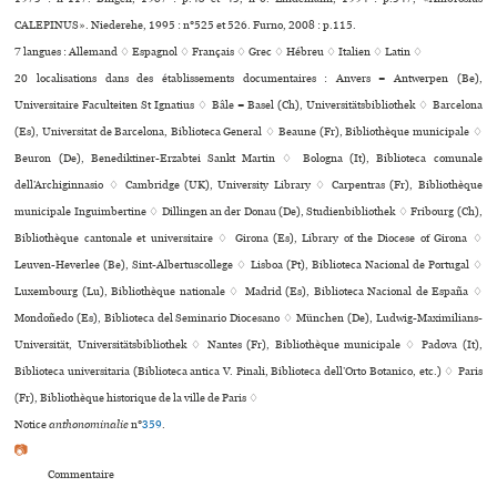
CALEPINUS». Niederehe, 1995 : n°525 et 526. Furno, 2008 : p.115.
7 langues :
Allemand ♢
Espagnol ♢
Français ♢
Grec ♢
Hébreu ♢
Italien ♢
Latin ♢
20 localisations dans des établissements documentaires : Anvers = Antwerpen (Be),
Universitaire Faculteiten St Ignatius ♢ Bâle = Basel (Ch), Universitätsbibliothek ♢ Barcelona
(Es), Universitat de Barcelona, Biblioteca General ♢ Beaune (Fr), Bibliothèque muni­ci­pale ♢
Beuron (De), Benediktiner-Erzabtei Sankt Martin ♢ Bologna (It), Biblioteca comu­nale
dell’Archiginnasio ♢ Cambridge (UK), University Library ♢ Carpentras (Fr), Bibliothèque
muni­ci­pale Inguimbertine ♢ Dillingen an der Donau (De), Studienbibliothek ♢ Fribourg (Ch),
Bibliothèque can­to­nale et uni­ver­si­taire ♢ Girona (Es), Library of the Diocese of Girona ♢
Leuven-Heverlee (Be), Sint-Albertuscollege ♢ Lisboa (Pt), Biblioteca Nacional de Portugal ♢
Luxembourg (Lu), Bibliothèque natio­nale ♢ Madrid (Es), Biblioteca Nacional de España ♢
Mondoñedo (Es), Biblioteca del Seminario Diocesano ♢ München (De), Ludwig-Maximilians-
Universität, Universitätsbibliothek ♢ Nantes (Fr), Bibliothèque muni­ci­pale ♢ Padova (It),
Biblioteca uni­ver­si­ta­ria (Biblioteca antica V. Pinali, Biblioteca dell’Orto Botanico, etc.) ♢ Paris
(Fr), Bibliothèque his­to­ri­que de la ville de Paris ♢
Notice
anthonominalie
n°
359
.
📷
Commentaire