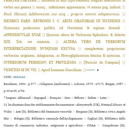
PRAETER CAETERA || hactenus in alijs typis contenta, singulis nominibus, &
verbis sua genera || suasq ; inflexiones apposuimus, vt octaua pag. indicat. ||
Pauli Manutij Additamenta suo cuiq ; proprio nomini adaptauimus.
||
HENRICI FARN. EBVRONIS I. C. ARTIS ORATORIAE IN TICINENSI ||
Gymnasio professoris publici, ad vbertatem & copiam dicendi :
APPENDICVLAE DVAE || Quarum altera de Verborum Splendore, & delectu
XIX. Tab. est contexta. || ALTERA VERO DE VERBORVM
INTERPRETATIONE NVNQVAM EXCVSA || complectens propriorum
verborum originem, Adagiorum, ac Hyerogliphicorum femina & naturam. ||
SVPERIORVM PERMISSV, ET PRIVILEGIO. || [Portrait de Calepino] ||
VENETIIS M DC VII. || Apud Ioannem Guerilium. ||
●
Labarre75
USTC :
4034162
.
Beaulieux, 1904 : p.377 , «Calepinus (Ambrosius) ». Labarre, 1975 : n°172. Bingen, 1987 :
p.43 et 49, n°56.
7 langues :
Allemand ♢
Espagnol ♢
Français ♢
Grec ♢
Hébreu ♢
Italien ♢
Latin ♢
21 localisations dans des établissements documentaires : Aberystwyth (UK), National Library of
Wales ♢ Asti (It), Biblioteca del Seminario ves­co­vile ♢ Bergamo (It), Biblioteca civica Angelo
Mai ♢ Bologna (It), Biblioteca comu­nale dell’Archiginnasio ♢ Cagliari (It), Biblioteca della
Camera di commercio, industria, artigianato e agricoltura - CCIAA ♢ Campobasso (It),