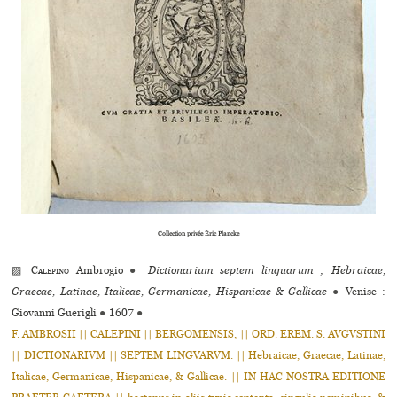
Collection privée Éric Plancke
▨
Calepino
Ambrogio
●
Dictionarium septem linguarum ; Hebraicae,
Graecae, Latinae, Italicae, Germanicae, Hispanicae & Gallicae
●
Venise :
Giovanni Guerigli
●
1607
●
F. AMBROSII || CALEPINI || BERGOMENSIS, || ORD. EREM. S. AVGVSTINI
|| DICTIONARIVM || SEPTEM LINGVARVM. || Hebraicae, Graecae, Latinae,
Italicae, Germanicae, Hispanicae, & Gallicae. || IN HAC NOSTRA EDITIONE