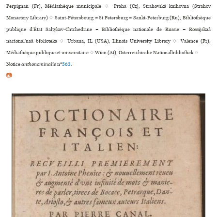
Perpignan (Fr), Médiathèque muni­ci­pale ♢ Praha (Cz), Strahovská kni­hovna (Strahov
Monastery Library) ♢ Saint-Pétersbourg = St Petersburg = Sankt-Peterburg (Ru), Bibliothèque
publique d’État Saltykov-Chtchedrine = Bibliothèque nationale de Russie = Rossijskaâ
nacionalʹnaâ biblioteka ♢ Urbana, IL (USA), Illinois University Library ♢ Valence (Fr),
Médiathèque publi­que et uni­ver­si­taire ♢ Wien (At), Österreichische Nationalbibliothek ♢
Notice
anthonominalie
n°
563
.
📷