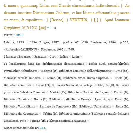
& natura, quantumq. Latina cum Graecis sint coniuncta facile elucescit. || Ac
demum inseritur Dictionarium Jtalicum, vt hoc Idioma affectantibus praesto
sit etiam, & expeditum. || [Device] || VENETIIS, || [-] || Apud Ioannem
Gryphium. M D LXC. [sic]
●
USTC
USTC :
65818
.
Labarre, 1975 : n°154. Bingen, 1987 : p.43 et 47, n°39. Lindemann, 1994 : p.555,
«Ambrosius CALEPINUS». Niederehe, 1995 : n°748.
5 langues :
Espagnol ♢
Français ♢
Grec ♢
Italien ♢
Latin ♢
15 localisations dans des établissements documentaires : Berlin (De), Staatsbibliothek
Preußischer Kulturbesitz ♢ Bologna (It), Biblioteca comu­nale dell’Archiginnasio ♢ Brno (Cz),
Moravská zemská kni­hovna ♢ Fermo (It), Biblioteca civica Romolo Spezioli ♢ Imola (It),
Biblioteca comu­nale ♢ Lisboa (Pt), Biblioteca Nacional de Portugal ♢ L’Aquila (It), Biblioteca
pro­vin­ciale Salvatore Tommasi ♢ Madrid (Es), Biblioteca Nacional de España ♢ Parma (It),
Biblioteca Palatina ♢ Roma (It), Biblioteca dello Studio Teologico Agostiniano ♢ Roma (It),
Biblioteca Vallicelliana ♢ Santiago de Compostela (Es), Biblioteca Universitaria ♢ Siena (It),
Biblioteca dei Cappuccini ♢ Urbino (It), Biblioteca uni­ver­si­ta­ria (Biblioteca cen­trale dell’Area
uma­nis­tica, etc.) ♢ Venezia (It), Biblioteca nazio­nale Marciana ♢
Notice
anthonominalie
n°
1035
.