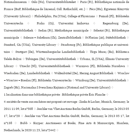
Nationalmuseum ♢ Oslo (No), Universitetsbiblioteket ♢ Paris (Fr), Bibliothèque nationale de
France (BnF, Bibliothèque de l’Arsenal, Coll. Rothschild, etc.) ♢ Pécs (Hu), Egyetemi Könyvtár
(University Library) ♢ Philadelphia, PA (USA), College of Physicians ♢ Poznañ (Pl), Biblioteka
Uniwersytecka ♢ Praha (Cz), Universitní kni­hovna ♢ Regensburg (De),
Universitätsbibliothek ♢ Sedan (Fr), Médiathèque muni­ci­pale ♢ Sélestat (Fr), Bibliothèque
muni­ci­pale ♢ Soleure = Solothurn (Ch), Zentralbibliothek ♢ St Florian (At), Stiftsbibliothek ♢
Stanford, CA (USA), University Library ♢ Strasbourg (Fr), Bibliothèque publi­que et uni­ver­si­
taire ♢ Stuttgart (De), Württembergische Landesbibliothek ♢ Tîrgu Mureş (Ro), Biblioteca
Teleki-Bolyai ♢ Tübingen (De), Universitätsbibliothek ♢ Urbana, IL (USA), Illinois University
Library ♢ Utrecht (Nl), Universiteitsbibliotheek ♢ Warszawa (Pl), Biblioteka Narodowa ♢
Wiesbaden (De), Landesbibliothek ♢ Wolfenbüttel (De), Herzog August Bibliothek ♢ Wroclaw
= Wrocław = Breslau (Pl), Biblioteka Uniwersytecka ♢ Würzburg (De), Universitätsbibliothek ♢
Zagreb (Hr), Nacionalna I Sveuclisna Knjiznica (National and University Library) ♢
1 localisation dans une bibliothèque privée : Bibliothèque privée Éric Plancke ♢
4 sociétés de vente aux enchères ont proposé cet ouvrage : Zisska & Lacher, Munich, Germany, le
2011 11 09, lot n°508 ♢ Jeschke van Vliet Auctions Berlin GmbH, Berlin, Germany, le 2013 05
17, lot n°20 ♢ Jeschke van Vliet Auctions Berlin GmbH, Berlin, Germany, le 2013 05 17, lot
n°138 ♢ Bubb > Kuyper: Auctioneers of Books, Fine Arts & Manuscripts, Haarlem,
Netherlands, le 2020 11 25, lot n°2442 ♢