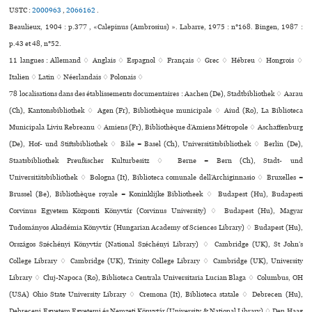
USTC :
2000963
,
2066162
.
Beaulieux, 1904 : p.377 , «Calepinus (Ambrosius) ». Labarre, 1975 : n°168. Bingen, 1987 :
p.43 et 48, n°52.
11 langues :
Allemand ♢
Anglais ♢
Espagnol ♢
Français ♢
Grec ♢
Hébreu ♢
Hongrois ♢
Italien ♢
Latin ♢
Néerlandais ♢
Polonais ♢
78 localisations dans des établissements documentaires : Aachen (De), Stadtbibliothek ♢ Aarau
(Ch), Kantonsbibliothek ♢ Agen (Fr), Bibliothèque muni­ci­pale ♢ Aiud (Ro), La Biblioteca
Municipala Liviu Rebreanu ♢ Amiens (Fr), Bibliothèque d’Amiens Métropole ♢ Aschaffenburg
(De), Hof- und Stiftsbibliothek ♢ Bâle = Basel (Ch), Universitätsbibliothek ♢ Berlin (De),
Staatsbibliothek Preußischer Kulturbesitz ♢ Berne = Bern (Ch), Stadt- und
Universitätsbibliothek ♢ Bologna (It), Biblioteca comu­nale dell’Archiginnasio ♢ Bruxelles =
Brussel (Be), Bibliothèque royale = Koninklijke Bibliotheek ♢ Budapest (Hu), Budapesti
Corvinus Egyetem Központi Könyvtár (Corvinus University) ♢ Budapest (Hu), Magyar
Tudományos Akadémia Könyvtár (Hungarian Academy of Sciences Library) ♢ Budapest (Hu),
Országos Széchényi Könyvtár (National Széchényi Library) ♢ Cambridge (UK), St John’s
College Library ♢ Cambridge (UK), Trinity College Library ♢ Cambridge (UK), University
Library ♢ Cluj-Napoca (Ro), Biblioteca Centrala Universitaria Lucian Blaga ♢ Columbus, OH
(USA) Ohio State University Library ♢ Cremona (It), Biblioteca sta­tale ♢ Debrecen (Hu),
Debreceni Egyetem Egyetemi és Nemzeti Könyvtár (University & National Library) ♢ Den Haag