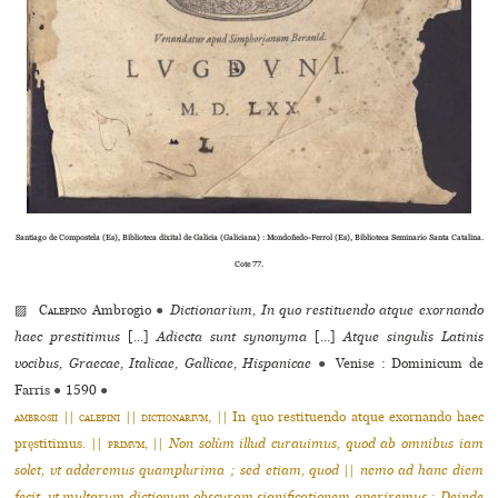
Santiago de Compostela (Es), Biblioteca dixital de Galicia (Galiciana) : Mondoñedo-Ferrol (Es), Biblioteca Seminario Santa Catalina.
Cote 77.
▨
Calepino
Ambrogio
●
Dictionarium, In quo restituendo atque exornando
haec prestitimus
[...]
Adiecta sunt synonyma
[...]
Atque singulis Latinis
vocibus, Graecae, Italicae, Gallicae, Hispanicae
●
Venise : Dominicum de
Farris
●
1590
●
ambrosii
||
calepini
||
dictionarivm
, || In quo restituendo atque ex­ornando haec
prȩstitimus. ||
primvm
, ||
Non solùm illud curauimus, quod ab omnibus iam
solet, vt adderemus quamplurima ; sed etiam, quod
||
nemo ad hanc diem
fecit, vt multarum dictionum obscuram significationem aperiremus ; Deinde