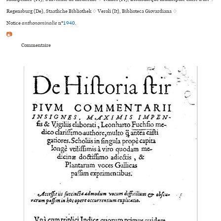
Regensburg (De), Staatliche Bibliothek ♢ Veroli (It), Biblioteca Giovardiana ♢
Notice
anthonominalie
n°
1940
.
📷
Commentaire