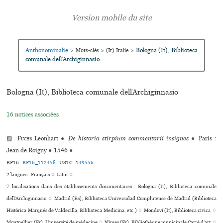
Anthonominalie
Bologna (It), Biblioteca
>
Mots-clés
>
(It) Italie
>
comu­nale dell’Archiginnasio
Bologna (It), Biblioteca comu­nale dell’Archiginnasio
16 notices associées
▨
Fuchs
Leonhart
●
De historia stirpium commentarii insignes
●
Paris :
Jean de Roigny
●
1546
●
BP16 :
BP16_112458
.
USTC :
149556
.
2 langues :
Français ♢
Latin ♢
7 localisations dans des établissements documentaires : Bologna (It), Biblioteca comu­nale
dell’Archiginnasio ♢ Madrid (Es), Biblioteca Universidad Complutense de Madrid (Biblioteca
Histórica Marqués de Valdecilla, Biblioteca Medicina, etc.) ♢ Mondovì (It), Biblioteca civica ♢
Montpellier (Fr), Université de méde­cine ♢ Nîmes (Fr), Bibliothèque muni­ci­pale Carré d’art ♢