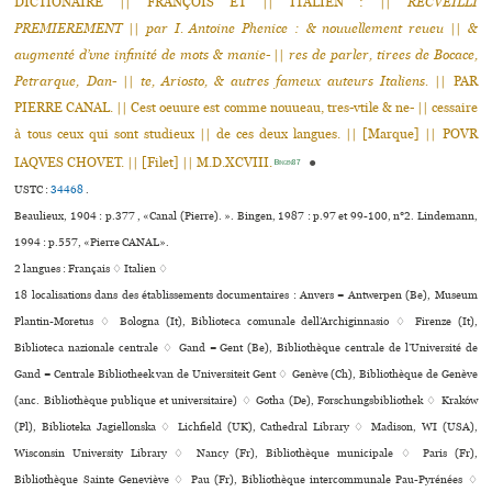
DICTIONAIRE || FRANÇOIS ET || ITALIEN : ||
RECVEILLI
PREMIEREMENT
||
par I. Antoine Phenice : & nouuellement reueu
||
&
augmenté d’vne infinité de mots & manie-
||
res de parler, tirees de Bocace,
Petrarque, Dan-
||
te, Ariosto, & autres fameux auteurs Italiens.
|| PAR
PIERRE CANAL. || Cest oeuure est comme nouueau, tres-vtile & ne- || cessaire
à tous ceux qui sont studieux || de ces deux langues. || [Marque] || POVR
IAQVES CHOVET. || [Filet] || M.D.XCVIII.
●
Bingen87
USTC :
34468
.
Beaulieux, 1904 : p.377 , «Canal (Pierre). ». Bingen, 1987 : p.97 et 99-100, n°2. Lindemann,
1994 : p.557, «Pierre CANAL».
2 langues :
Français ♢
Italien ♢
18 localisations dans des établissements documentaires : Anvers = Antwerpen (Be), Museum
Plantin-Moretus ♢ Bologna (It), Biblioteca comu­nale dell’Archiginnasio ♢ Firenze (It),
Biblioteca nazio­nale cen­trale ♢ Gand = Gent (Be), Bibliothèque centrale de l’Université de
Gand = Centrale Bibliotheek van de Universiteit Gent ♢ Genève (Ch), Bibliothèque de Genève
(anc. Bibliothèque publi­que et uni­ver­si­taire) ♢ Gotha (De), Forschungsbibliothek ♢ Kraków
(Pl), Biblioteka Jagiellonska ♢ Lichfield (UK), Cathedral Library ♢ Madison, WI (USA),
Wisconsin University Library ♢ Nancy (Fr), Bibliothèque muni­ci­pale ♢ Paris (Fr),
Bibliothèque Sainte Geneviève ♢ Pau (Fr), Bibliothèque inter­com­mu­nale Pau-Pyrénées ♢