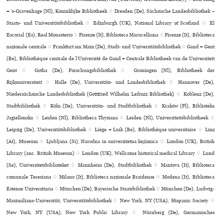
= ’s-Gravenhage (Nl), Koninklijke Bibliotheek ♢ Dresden (De), Sächsische Landesbibliothek –
Staats- und Universitätsbibliothek ♢ Edinburgh (UK), National Library of Scotland ♢ El
Escorial (Es), Real Monasterio ♢ Firenze (It), Biblioteca Marucelliana ♢ Firenze (It), Biblioteca
nazio­nale cen­trale ♢ Frankfurt am Main (De), Stadt- und Universitätsbibliothek ♢ Gand = Gent
(Be), Bibliothèque centrale de l’Université de Gand = Centrale Bibliotheek van de Universiteit
Gent ♢ Gotha (De), Forschungsbibliothek ♢ Groningen (Nl), Bibliotheek der
Rijksuniversiteit ♢ Halle (De), Universitäts- und Landesbibliothek ♢ Hannover (De),
Niedersächsische Landesbibliothek (Gottfried Wilhelm Leibniz Bibliothek) ♢ Koblenz (De),
Stadtbibliothek ♢ Köln (De), Universitäts- und Stadtbibliothek ♢ Kraków (Pl), Biblioteka
Jagiellonska ♢ Leiden (Nl), Bibliotheca Thysiana ♢ Leiden (Nl), Universiteitsbibliotheek ♢
Leipzig (De), Universitätsbibliothek ♢ Liège = Luik (Be), Bibliothèque uni­ver­si­taire ♢ Linz
(At), Museum ♢ Ljubljana (Si), Narodna in uni­ver­zi­tetna knjiz­nica ♢ London (UK), British
Library (anc. British Museum) ♢ London (UK), Wellcome his­to­ri­cal medi­cal Library ♢ Lund
(Se), Universitetsbiblioteket ♢ Mannheim (De), Stadtbibliothek ♢ Mantova (It), Biblioteca
comu­nale Teresiana ♢ Milano (It), Biblioteca nazio­nale Braidense ♢ Modena (It), Biblioteca
Estense Universitaria ♢ München (De), Bayerische Staatsbibliothek ♢ München (De), Ludwig-
Maximilians-Universität, Universitätsbibliothek ♢ New York, NY (USA), Hispanic Society ♢
New York, NY (USA), New York Public Library ♢ Nürnberg (De), Germanisches