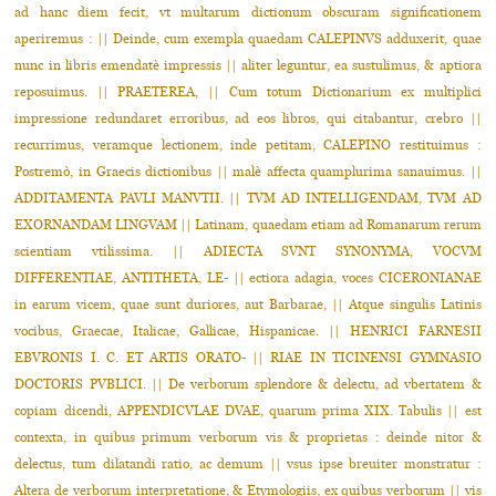
ad hanc diem fecit, vt multarum dictionum obscuram significationem
aperiremus : || Deinde, cum exempla quaedam CALEPINVS adduxerit, quae
nunc in libris emendatè impressis || aliter leguntur, ea sustulimus, & aptiora
reposuimus. || PRAETEREA, || Cum totum Dictionarium ex multiplici
impressione redundaret erroribus, ad eos libros, qui citabantur, crebro ||
recurrimus, veramque lectionem, inde petitam, CALEPINO restituimus :
Postremò, in Graecis dictionibus || malè affecta quamplurima sanauimus. ||
ADDITAMENTA PAVLI MANVTII. || TVM AD INTELLIGENDAM, TVM AD
EXORNANDAM LINGVAM || Latinam, quaedam etiam ad Romanarum rerum
scientiam vtilissima. || ADIECTA SVNT SYNONYMA, VOCVM
DIFFERENTIAE, ANTITHETA, LE- || ectiora adagia, voces CICERONIANAE
in earum vicem, quae sunt duriores, aut Barbarae, || Atque singulis Latinis
vocibus, Graecae, Italicae, Gallicae, Hispanicae. || HENRICI FARNESII
EBVRONIS I. C. ET ARTIS ORATO- || RIAE IN TICINENSI GYMNASIO
DOCTORIS PVBLICI. || De verborum splendore & delectu, ad vbertatem &
copiam dicendi, APPENDICVLAE DVAE, quarum prima XIX. Tabulis || est
contexta, in quibus primum verborum vis & proprietas : deinde nitor &
delectus, tum dilatandi ratio, ac demum || vsus ipse breuiter monstratur :
Altera de verborum interpretatione, & Etymologiis, ex quibus verborum || vis