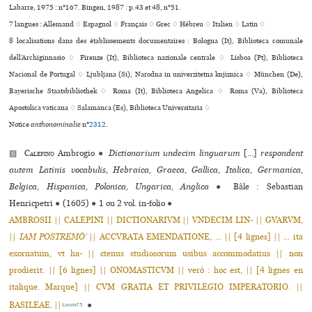
Labarre, 1975 : n°167. Bingen, 1987 : p.43 et 48, n°51.
7 langues :
Allemand ♢
Espagnol ♢
Français ♢
Grec ♢
Hébreu ♢
Italien ♢
Latin ♢
8 localisations dans des établissements documentaires : Bologna (It), Biblioteca comu­nale
dell’Archiginnasio ♢ Firenze (It), Biblioteca nazio­nale cen­trale ♢ Lisboa (Pt), Biblioteca
Nacional de Portugal ♢ Ljubljana (Si), Narodna in uni­ver­zi­tetna knjiz­nica ♢ München (De),
Bayerische Staatsbibliothek ♢ Roma (It), Biblioteca Angelica ♢ Roma (Va), Biblioteca
Apostolica vaticana ♢ Salamanca (Es), Biblioteca Universitaria ♢
Notice
anthonominalie
n°
2312
.
▨
Calepino
Ambrogio
●
Dictionarium undecim linguarum
[...]
respondent
autem Latinis vocabulis, Hebraica, Graeca, Gallica, Italica, Germanica,
Belgica, Hispanica, Polonica, Ungarica, Anglica
●
Bâle : Sebastian
Henricpetri
●
(1605)
●
1 ou 2 vol. in-folio
●
AMBROSII || CALEPINI || DICTIONARIVM || VNDECIM LIN- || GVARVM,
||
IAM POSTREMÒ’
|| ACCVRATA EMENDATIONE, ... || [4 lignes] || ... ita
exornatum, vt ha- || ctenus studiosorum usibus accommodatius || non
prodierit. || [6 lignes] || ONOMASTICVM || verò : hoc est, || [4 lignes en
italique. Marque] || CVM GRATIA ET PRIVILEGIO IMPERATORIO. ||
BASILEAE. ||
●
Labarre75