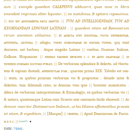
cum
||
exempla quaedam CALEPINVS adduxerit, quae nunc in libris
emendatè impressis aliter leguntur,
||
ea sustulimus, & aptiora reposuimus.
||
hoc est additamenta pavli manvtii
. ||
TVM AD INTELLIGENDAM, TVM AD
EXORNANDAM LINGVAM LATINAM :
||
quaedam etiam ad Romanarum
rerum scientiam utilis­sima
. ||
et adiecta svnt synonyma, vocvm differentiae,
antitheta, lec­tiora
|| adagia, voces
ciceronianae
in earum vicem, quȩ sunt
duriores, aut barbarȩ : Atque singulis Latinis || vocibus, Graecae, Italicae,
Gallicae, Hispa­nicae. ||
henrici farnesii ebvronis i. c. et artis oratoriae
||
in
ticinensi gymnasio doctoris pvblici
. || De verborum splendore & delectu, ad vberta­
tem & copiam dicendi,
appendicvlae dvae
; quarum prima XIX. Tabulis est con-
|| texta, in quibus primum verborum vis & proprietas ; deinde nitor &
delectus, tum dilatandi ratio, ac demum vsus ipse || breuiter monstratur :
Altera de verborum interpretatione, & Etymologijs, ex quibus verborum vis ||
& natura, quantumque Latina cum Graecis sint coniuncta facile eluces­cit. ||
Ac
demum inseritur Dictionarium Italicum, ut hec Idioma affectantibus praesto
sit etiam, & expeditum,
|| [Marque] ||
venetiis
, || Apud Dominicum de Farris.
m d x c
. ||
●
Labarre75
USTC :
75342
.