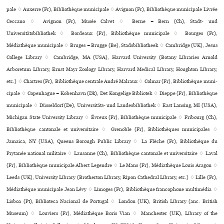
pale ♢ Auxerre (Fr), Bibliothèque muni­ci­pale ♢ Avignon (Fr), Bibliothèque muni­ci­pale Livrée
Ceccano ♢ Avignon (Fr), Musée Calvet ♢ Berne = Bern (Ch), Stadt- und
Universitätsbibliothek ♢ Bordeaux (Fr), Bibliothèque muni­ci­pale ♢ Bourges (Fr),
Médiathèque muni­ci­pale ♢ Bruges = Brugge (Be), Stadsbibliotheek ♢ Cambridge (UK), Jesus
College Library ♢ Cambridge, MA (USA), Harvard University (Botany Libraries Arnold
Arboretum Library, Ernst Mayr Zoology Library, Harvard Medical Library, Houghton Library,
etc.) ♢ Chartres (Fr), Bibliothèque cen­trale André Malraux ♢ Colmar (Fr), Bibliothèque muni­
ci­pale ♢ Copenhague = København (Dk), Det Kongelige Bibliotek ♢ Dieppe (Fr), Bibliothèque
muni­ci­pale ♢ Düsseldorf (De), Universitäts- und Landesbibliothek ♢ East Lansing, MI (USA),
Michigan State University Library ♢ Évreux (Fr), Bibliothèque muni­ci­pale ♢ Fribourg (Ch),
Bibliothèque can­to­nale et uni­ver­si­taire ♢ Grenoble (Fr), Bibliothèques muni­ci­pa­les ♢
Jamaica, NY (USA), Queens Borough Public Library ♢ La Flèche (Fr), Bibliothèque du
Prytanée national mili­taire ♢ Lausanne (Ch), Bibliothèque can­to­nale et uni­ver­si­taire ♢ Laval
(Fr), Bibliothèque muni­ci­pale Albert Legendre ♢ Le Mans (Fr), Médiathèque Louis Aragon ♢
Leeds (UK), University Library (Brotherton Library, Ripon Cathedral Library, etc.) ♢ Lille (Fr),
Médiathèque muni­ci­pale Jean Lévy ♢ Limoges (Fr), Bibliothèque fran­co­phone mul­ti­mé­dia ♢
Lisboa (Pt), Biblioteca Nacional de Portugal ♢ London (UK), British Library (anc. British
Museum) ♢ Louviers (Fr), Médiathèque Boris Vian ♢ Manchester (UK), Library of the