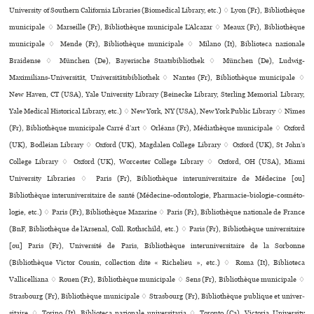
University of Southern California Libraries (Biomedical Library, etc.) ♢ Lyon (Fr), Bibliothèque
muni­ci­pale ♢ Marseille (Fr), Bibliothèque muni­ci­pale L’Alcazar ♢ Meaux (Fr), Bibliothèque
muni­ci­pale ♢ Mende (Fr), Bibliothèque muni­ci­pale ♢ Milano (It), Biblioteca nazio­nale
Braidense ♢ München (De), Bayerische Staatsbibliothek ♢ München (De), Ludwig-
Maximilians-Universität, Universitätsbibliothek ♢ Nantes (Fr), Bibliothèque muni­ci­pale ♢
New Haven, CT (USA), Yale University Library (Beinecke Library, Sterling Memorial Library,
Yale Medical Historical Library, etc.) ♢ New York, NY (USA), New York Public Library ♢ Nîmes
(Fr), Bibliothèque muni­ci­pale Carré d’art ♢ Orléans (Fr), Médiathèque muni­ci­pale ♢ Oxford
(UK), Bodleian Library ♢ Oxford (UK), Magdalen College Library ♢ Oxford (UK), St John’s
College Library ♢ Oxford (UK), Worcester College Library ♢ Oxford, OH (USA), Miami
University Libraries ♢ Paris (Fr), Bibliothèque inte­ru­ni­ver­si­taire de Médecine [ou]
Bibliothèque inte­ru­ni­ver­si­taire de santé (Médecine-odon­to­lo­gie, Pharmacie-bio­lo­gie-cos­mé­to­
lo­gie, etc.) ♢ Paris (Fr), Bibliothèque Mazarine ♢ Paris (Fr), Bibliothèque nationale de France
(BnF, Bibliothèque de l’Arsenal, Coll. Rothschild, etc.) ♢ Paris (Fr), Bibliothèque uni­ver­si­taire
[ou] Paris (Fr), Université de Paris, Bibliothèque inte­ru­ni­ver­si­taire de la Sorbonne
(Bibliothèque Victor Cousin, collection dite « Richelieu », etc.) ♢ Roma (It), Biblioteca
Vallicelliana ♢ Rouen (Fr), Bibliothèque muni­ci­pale ♢ Sens (Fr), Bibliothèque muni­ci­pale ♢
Strasbourg (Fr), Bibliothèque muni­ci­pale ♢ Strasbourg (Fr), Bibliothèque publi­que et uni­ver­
si­taire ♢ Torino (It), Biblioteca nazio­nale uni­ver­si­ta­ria ♢ Toronto (Ca), Victoria University