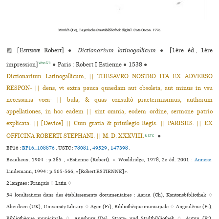
Munich (De), Bayerische Staatsbibliothek digital. Cote Oecon. 1776.
▨ [
Estienne
Robert]
●
Dictionarium latinogallicum
●
[1ère éd., 1ère
Wool78
impression]
●
Paris : Robert I Estienne
●
1538
●
Dictionarium Latinogallicum, || THESAVRO NOSTRO ITA EX ADVERSO
RESPON- || dens, vt extra pauca quaedam aut obsoleta, aut minus in vsu
necessaria voca- || bula, & quas consultò praetermisimus, authorum
appellationes, in hoc eadem || sint omnia, eodem ordine, sermone patrio
explicata. || [Device] || Cum gratia & priuilegio Regis. || PARISIIS. || EX
OFFICINA ROBERTI STEPHANI. || M. D. XXXVIII.
●
USTC
BP16 :
BP16_108876
.
USTC :
78081
,
49529
,
147398
.
Beaulieux, 1904 : p.385 , «Estienne (Robert). ». Wooldridge, 1978, 2e éd. 2001 :
Annexe.
Lindemann, 1994 : p.565-566, «[Robert ESTIENNE]».
2 langues :
Français ♢
Latin ♢
54 localisations dans des établissements documentaires : Aarau (Ch), Kantonsbibliothek ♢
Aberdeen (UK), University Library ♢ Agen (Fr), Bibliothèque muni­ci­pale ♢ Angoulême (Fr),
Bibliothèque muni­ci­pale ♢ Augsburg (De), Staats- und Stadtbibliothek ♢ Autun (Fr),