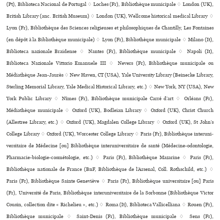
(Pt), Biblioteca Nacional de Portugal ♢ Loches (Fr), Bibliothèque muni­ci­pale ♢ London (UK),
British Library (anc. British Museum) ♢ London (UK), Wellcome his­to­ri­cal medi­cal Library ♢
Lyon (Fr), Bibliothèque des Sciences reli­gieu­ses et phi­lo­so­phi­ques de Chantilly, Les Fontaines
(en dépôt à la Bibliothèque muni­ci­pale) ♢ Lyon (Fr), Bibliothèque muni­ci­pale ♢ Milano (It),
Biblioteca nazio­nale Braidense ♢ Nantes (Fr), Bibliothèque muni­ci­pale ♢ Napoli (It),
Biblioteca Nazionale Vittorio Emanuele III ♢ Nevers (Fr), Bibliothèque muni­ci­pale ou
Médiathèque Jean-Jaurès ♢ New Haven, CT (USA), Yale University Library (Beinecke Library,
Sterling Memorial Library, Yale Medical Historical Library, etc.) ♢ New York, NY (USA), New
York Public Library ♢ Nîmes (Fr), Bibliothèque muni­ci­pale Carré d’art ♢ Orléans (Fr),
Médiathèque muni­ci­pale ♢ Oxford (UK), Bodleian Library ♢ Oxford (UK), Christ Church
(Allestree Library, etc.) ♢ Oxford (UK), Magdalen College Library ♢ Oxford (UK), St John’s
College Library ♢ Oxford (UK), Worcester College Library ♢ Paris (Fr), Bibliothèque inte­ru­ni­
ver­si­taire de Médecine [ou] Bibliothèque inte­ru­ni­ver­si­taire de santé (Médecine-odon­to­lo­gie,
Pharmacie-bio­lo­gie-cos­mé­to­lo­gie, etc.) ♢ Paris (Fr), Bibliothèque Mazarine ♢ Paris (Fr),
Bibliothèque nationale de France (BnF, Bibliothèque de l’Arsenal, Coll. Rothschild, etc.) ♢
Paris (Fr), Bibliothèque Sainte Geneviève ♢ Paris (Fr), Bibliothèque uni­ver­si­taire [ou] Paris
(Fr), Université de Paris, Bibliothèque inte­ru­ni­ver­si­taire de la Sorbonne (Bibliothèque Victor
Cousin, collection dite « Richelieu », etc.) ♢ Roma (It), Biblioteca Vallicelliana ♢ Rouen (Fr),
Bibliothèque muni­ci­pale ♢ Saint-Denis (Fr), Bibliothèque muni­ci­pale ♢ Sens (Fr),