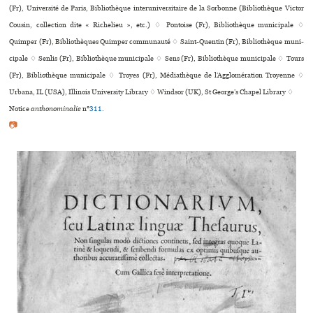
(Fr), Université de Paris, Bibliothèque inte­ru­ni­ver­si­taire de la Sorbonne (Bibliothèque Victor
Cousin, collection dite « Richelieu », etc.) ♢ Pontoise (Fr), Bibliothèque muni­ci­pale ♢
Quimper (Fr), Bibliothèques Quimper communauté ♢ Saint-Quentin (Fr), Bibliothèque muni­
ci­pale ♢ Senlis (Fr), Bibliothèque muni­ci­pale ♢ Sens (Fr), Bibliothèque muni­ci­pale ♢ Tours
(Fr), Bibliothèque muni­ci­pale ♢ Troyes (Fr), Médiathèque de l’Agglomération Troyenne ♢
Urbana, IL (USA), Illinois University Library ♢ Windsor (UK), St George’s Chapel Library ♢
Notice
anthonominalie
n°
311
.
📷