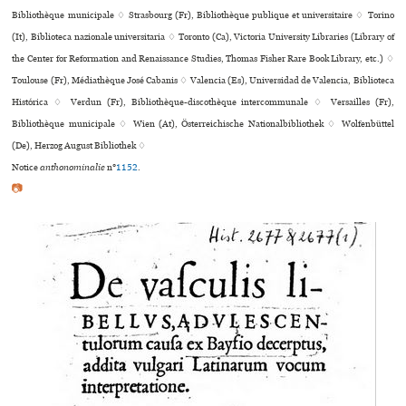
Bibliothèque muni­ci­pale ♢ Strasbourg (Fr), Bibliothèque publi­que et uni­ver­si­taire ♢ Torino
(It), Biblioteca nazio­nale uni­ver­si­ta­ria ♢ Toronto (Ca), Victoria University Libraries (Library of
the Center for Reformation and Renaissance Studies, Thomas Fisher Rare Book Library, etc.) ♢
Toulouse (Fr), Médiathèque José Cabanis ♢ Valencia (Es), Universidad de Valencia, Biblioteca
Histórica ♢ Verdun (Fr), Bibliothèque-dis­co­thè­que inter­com­mu­nale ♢ Versailles (Fr),
Bibliothèque muni­ci­pale ♢ Wien (At), Österreichische Nationalbibliothek ♢ Wolfenbüttel
(De), Herzog August Bibliothek ♢
Notice
anthonominalie
n°
1152
.
📷