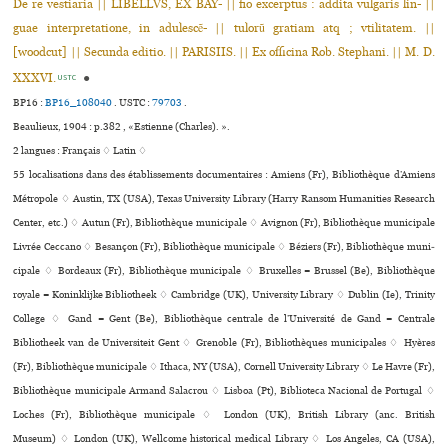
De re vestiaria || LIBELLVS, EX BAY- || fio excerptus : addita vulgaris lin- ||
guae interpretatione, in adulescẽ- || tulorũ gratiam atq ; vtilitatem. ||
[woodcut] || Secunda editio. || PARISIIS. || Ex officina Rob. Stephani. || M. D.
XXXVI.
●
USTC
BP16 :
BP16_108040
.
USTC :
79703
.
Beaulieux, 1904 : p.382 , «Estienne (Charles). ».
2 langues :
Français ♢
Latin ♢
55 localisations dans des établissements documentaires : Amiens (Fr), Bibliothèque d’Amiens
Métropole ♢ Austin, TX (USA), Texas University Library (Harry Ransom Humanities Research
Center, etc.) ♢ Autun (Fr), Bibliothèque muni­ci­pale ♢ Avignon (Fr), Bibliothèque muni­ci­pale
Livrée Ceccano ♢ Besançon (Fr), Bibliothèque muni­ci­pale ♢ Béziers (Fr), Bibliothèque muni­
ci­pale ♢ Bordeaux (Fr), Bibliothèque muni­ci­pale ♢ Bruxelles = Brussel (Be), Bibliothèque
royale = Koninklijke Bibliotheek ♢ Cambridge (UK), University Library ♢ Dublin (Ie), Trinity
College ♢ Gand = Gent (Be), Bibliothèque centrale de l’Université de Gand = Centrale
Bibliotheek van de Universiteit Gent ♢ Grenoble (Fr), Bibliothèques muni­ci­pa­les ♢ Hyères
(Fr), Bibliothèque muni­ci­pale ♢ Ithaca, NY (USA), Cornell University Library ♢ Le Havre (Fr),
Bibliothèque muni­ci­pale Armand Salacrou ♢ Lisboa (Pt), Biblioteca Nacional de Portugal ♢
Loches (Fr), Bibliothèque muni­ci­pale ♢ London (UK), British Library (anc. British
Museum) ♢ London (UK), Wellcome his­to­ri­cal medi­cal Library ♢ Los Angeles, CA (USA),