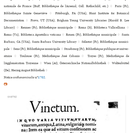
nationale de France (BnF, Bibliothèque de l’Arsenal, Coll. Rothschild, etc.) ♢ Paris (Fr),
Bibliothèque Sainte Geneviève ♢ Pittsburgh, PA (USA), Hunt Institute for Botanical
Documentation ♢ Provo, UT (USA), Brigham Young University Libraries (Harold B. Lee
Library) ♢ Rennes (Fr), Bibliothèque muni­ci­pale ♢ Roma (It), Biblioteca Vallicelliana ♢
Roma (Va), Biblioteca Apostolica vaticana ♢ Rouen (Fr), Bibliothèque muni­ci­pale ♢ Santa
Barbara, CA (USA), Santa Barbara University Library ♢ Sélestat (Fr), Bibliothèque muni­ci­
pale ♢ Sens (Fr), Bibliothèque muni­ci­pale ♢ Strasbourg (Fr), Bibliothèque publi­que et uni­ver­
si­taire ♢ Toulouse (Fr), Médiathèque José Cabanis ♢ Troyes (Fr), Médiathèque de
l’Agglomération Troyenne ♢ Wien (At), Österreichische Nationalbibliothek ♢ Wolfenbüttel
(De), Herzog August Bibliothek ♢
Notice
anthonominalie
n°
1702
.
📷