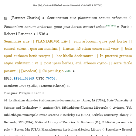
Gent (Be), Centrale Bibliotheek van de Universiteit. Cote 2677 & 2677 (1).
▨ [
Estienne
Charles]
●
Seminarium sive plantarium earum arborum
♢
BnF/BP16
Plantarium earum arborum quae post hortos conseri solent
●
Paris :
Robert I Estienne
●
1536
●
Seminariũ siue || PLANTARIVM EA- || rum arborum, quae post hortos ||
conseri solent : quarum nomina, || fructus, itẽ etiam conserendi voca- || bula
apud authores benè recepta || hoc libello declarantur. || In puerorũ gratiam
atque vtilitatem : vt || post ipsas herbas, etiã arbores cogno- || scere facilè
possint. || [woodcut] || Cũ priuilegio.
●
USTC
BP16 :
BP16_108165
.
USTC :
79706
.
Beaulieux, 1904 : p.383 , «Estienne (Charles). ».
2 langues :
Français ♢
Latin ♢
61 localisations dans des établissements documentaires : Ames, IA (USA), State University of
Science and Technology ♢ Amiens (Fr), Bibliothèque d’Amiens Métropole ♢ Avignon (Fr),
Bibliothèque muni­ci­pale Livrée Ceccano ♢ Berkeley, CA (USA), Berkeley University Library ♢
Bethesda, MD (USA), National Library of Medicine ♢ Bordeaux (Fr), Bibliothèque muni­ci­
pale ♢ Boston, MA (USA), Massachussetts hor­ti­cultu­ral Society Library ♢ Bruxelles = Brussel