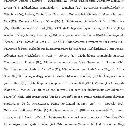
University, Christie Collection ♢ Manhattan, KS (USA), Kansas State University Library ♢
Melun (Fr), Bibliothèque muni­ci­pale ♢ München (De), Bayerische Staatsbibliothek ♢
München (De), Ludwig-Maximilians-Universität, Universitätsbibliothek ♢ Newcastle-upon-
Tyne (UK), University Library ♢ Nîmes (Fr), Bibliothèque muni­ci­pale Carré d’art ♢ Nürnberg
(De), Stadtbibliothek ♢ Oxford (UK), All Souls College Codrington Library ♢ Oxford (UK),
Wadham College Library ♢ Paris (Fr), Bibliothèque nationale de France (BnF, Bibliothèque de
l’Arsenal, Coll. Rothschild, etc.) ♢ Paris (Fr), Bibliothèque uni­ver­si­taire [ou] Paris (Fr),
Université de Paris, Bibliothèque inte­ru­ni­ver­si­taire de la Sorbonne (Bibliothèque Victor Cousin,
collection dite « Richelieu », etc.) ♢ Poitiers (Fr), Médiathèque muni­ci­pale François
Mitterrand ♢ Provins (Fr), Bibliothèque muni­ci­pale Alain Peyrefitte ♢ Roanne (Fr),
Médiathèque muni­ci­pale ♢ Saint-Dié (Fr), Médiathèque muni­ci­pale Victor Hugo ♢ Saint-
Omer (Fr), Bibliothèque d’agglo­mé­ra­tion de Saint-Omer ♢ Senlis (Fr), Bibliothèque muni­ci­
pale ♢ Sens (Fr), Bibliothèque muni­ci­pale ♢ St. Louis, MO (USA), Washington University
Libraries ♢ Toronto (Ca), Trinity College Library ♢ Toulouse (Fr), Médiathèque José Cabanis ♢
Tours (Fr), Université François Rabelais de Tours, Bibliothèques uni­ver­si­tai­res (Centre d’Études
Supérieures de la Renaissance, Fonds Ferdinand Brunot, etc.) ♢ Uppsala (Se),
Universitetsbibliotek ♢ Urbino (It), Biblioteca uni­ver­si­ta­ria (Biblioteca cen­trale dell’Area uma­
nis­tica, etc.) ♢ Verdun (Fr), Bibliothèque-dis­co­thè­que inter­com­mu­nale ♢ Versailles (Fr),
Bibliothèque muni­ci­pale ♢ Wien (At), Österreichische Nationalbibliothek ♢ Zamora (Es),