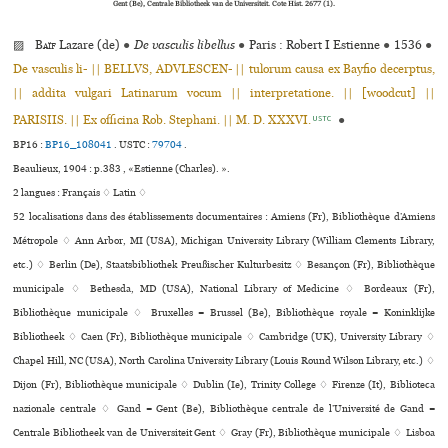
Gent (Be), Centrale Bibliotheek van de Universiteit. Cote Hist. 2677 (1).
▨
Baïf
Lazare (de)
●
De vasculis libellus
●
Paris : Robert I Estienne
●
1536
●
De vasculis li- || BELLVS, ADVLESCEN- || tulorum causa ex Bayfio decerptus,
|| addita vulgari Latinarum vocum || interpretatione. || [woodcut] ||
PARISIIS. || Ex officina Rob. Stephani. || M. D. XXXVI.
●
USTC
BP16 :
BP16_108041
.
USTC :
79704
.
Beaulieux, 1904 : p.383 , «Estienne (Charles). ».
2 langues :
Français ♢
Latin ♢
52 localisations dans des établissements documentaires : Amiens (Fr), Bibliothèque d’Amiens
Métropole ♢ Ann Arbor, MI (USA), Michigan University Library (William Clements Library,
etc.) ♢ Berlin (De), Staatsbibliothek Preußischer Kulturbesitz ♢ Besançon (Fr), Bibliothèque
muni­ci­pale ♢ Bethesda, MD (USA), National Library of Medicine ♢ Bordeaux (Fr),
Bibliothèque muni­ci­pale ♢ Bruxelles = Brussel (Be), Bibliothèque royale = Koninklijke
Bibliotheek ♢ Caen (Fr), Bibliothèque muni­ci­pale ♢ Cambridge (UK), University Library ♢
Chapel Hill, NC (USA), North Carolina University Library (Louis Round Wilson Library, etc.) ♢
Dijon (Fr), Bibliothèque muni­ci­pale ♢ Dublin (Ie), Trinity College ♢ Firenze (It), Biblioteca
nazio­nale cen­trale ♢ Gand = Gent (Be), Bibliothèque centrale de l’Université de Gand =
Centrale Bibliotheek van de Universiteit Gent ♢ Gray (Fr), Bibliothèque muni­ci­pale ♢ Lisboa