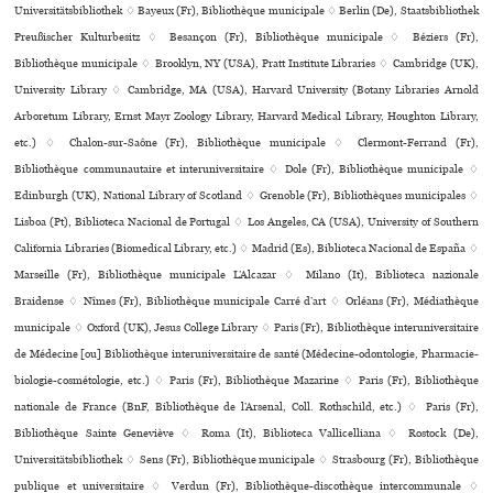
Universitätsbibliothek ♢ Bayeux (Fr), Bibliothèque muni­ci­pale ♢ Berlin (De), Staatsbibliothek
Preußischer Kulturbesitz ♢ Besançon (Fr), Bibliothèque muni­ci­pale ♢ Béziers (Fr),
Bibliothèque muni­ci­pale ♢ Brooklyn, NY (USA), Pratt Institute Libraries ♢ Cambridge (UK),
University Library ♢ Cambridge, MA (USA), Harvard University (Botany Libraries Arnold
Arboretum Library, Ernst Mayr Zoology Library, Harvard Medical Library, Houghton Library,
etc.) ♢ Chalon-sur-Saône (Fr), Bibliothèque muni­ci­pale ♢ Clermont-Ferrand (Fr),
Bibliothèque com­mu­nau­taire et inte­ru­ni­ver­si­taire ♢ Dole (Fr), Bibliothèque muni­ci­pale ♢
Edinburgh (UK), National Library of Scotland ♢ Grenoble (Fr), Bibliothèques muni­ci­pa­les ♢
Lisboa (Pt), Biblioteca Nacional de Portugal ♢ Los Angeles, CA (USA), University of Southern
California Libraries (Biomedical Library, etc.) ♢ Madrid (Es), Biblioteca Nacional de España ♢
Marseille (Fr), Bibliothèque muni­ci­pale L’Alcazar ♢ Milano (It), Biblioteca nazio­nale
Braidense ♢ Nîmes (Fr), Bibliothèque muni­ci­pale Carré d’art ♢ Orléans (Fr), Médiathèque
muni­ci­pale ♢ Oxford (UK), Jesus College Library ♢ Paris (Fr), Bibliothèque inte­ru­ni­ver­si­taire
de Médecine [ou] Bibliothèque inte­ru­ni­ver­si­taire de santé (Médecine-odon­to­lo­gie, Pharmacie-
bio­lo­gie-cos­mé­to­lo­gie, etc.) ♢ Paris (Fr), Bibliothèque Mazarine ♢ Paris (Fr), Bibliothèque
nationale de France (BnF, Bibliothèque de l’Arsenal, Coll. Rothschild, etc.) ♢ Paris (Fr),
Bibliothèque Sainte Geneviève ♢ Roma (It), Biblioteca Vallicelliana ♢ Rostock (De),
Universitätsbibliothek ♢ Sens (Fr), Bibliothèque muni­ci­pale ♢ Strasbourg (Fr), Bibliothèque
publi­que et uni­ver­si­taire ♢ Verdun (Fr), Bibliothèque-dis­co­thè­que inter­com­mu­nale ♢