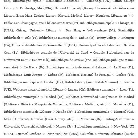
(Be), Bibliothèque royale = Koninklijke Bibliotheek ♢ Cambridge (UK), Trinity College
Library ♢ Cambridge, MA (USA), Harvard University (Botany Libraries Arnold Arboretum
Library, Ernst Mayr Zoology Library, Harvard Medical Library, Houghton Library, etc.) ♢
Châlons-en-Champagne, anc. Châlons-sur-Marne (Fr), Bibliothèque muni­ci­pale ♢ Chicago, IL
(USA), Chicago University Library ♢ Den Haag = ’s-Gravenhage (Nl), Koninklijke
Bibliotheek ♢ Dole (Fr), Bibliothèque muni­ci­pale ♢ Dublin (Ie), Trinity College ♢ Erlangen
(De), Universitätsbibliothek ♢ Gainesville, FL (USA), University of Florida Libraries ♢ Gand =
Gent (Be), Bibliothèque centrale de l’Université de Gand = Centrale Bibliotheek van de
Universiteit Gent ♢ Genève (Ch), Bibliothèque de Genève (anc. Bibliothèque publi­que et uni­
ver­si­taire) ♢ Le Havre (Fr), Bibliothèque muni­ci­pale Armand Salacrou ♢ Le Mans (Fr),
Médiathèque Louis Aragon ♢ Lisboa (Pt), Biblioteca Nacional de Portugal ♢ Loches (Fr),
Bibliothèque muni­ci­pale ♢ London (UK), British Library (anc. British Museum) ♢ London
(UK), Wellcome his­to­ri­cal medi­cal Library ♢ Lugano (Ch), Biblioteca can­to­nale ♢ Lyon (Fr),
Bibliothèque muni­ci­pale ♢ Madrid (Es), Biblioteca Universidad Complutense de Madrid
(Biblioteca Histórica Marqués de Valdecilla, Biblioteca Medicina, etc.) ♢ Marseille (Fr),
Bibliothèque muni­ci­pale L’Alcazar ♢ Mende (Fr), Bibliothèque muni­ci­pale ♢ Montreal (Ca),
McGill University Libraries (Osler Library, etc.) ♢ München (De), Ludwig-Maximilians-
Universität, Universitätsbibliothek ♢ Nantes (Fr), Bibliothèque muni­ci­pale ♢ New York, NY
(USA), Botanical Gardens ♢ New York, NY (USA), Columbia University Libraries (Burke