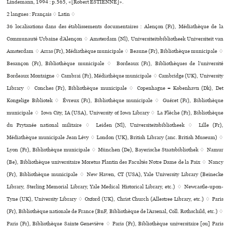
Lindemann, 1994 : p.565, «[Robert ESTIENNE]».
2 langues :
Français ♢
Latin ♢
36 localisations dans des établissements documentaires : Alençon (Fr), Médiathèque de la
Communauté Urbaine d’Alençon ♢ Amsterdam (Nl), Universiteitsbibliotheek Universiteit van
Amsterdam ♢ Arras (Fr), Médiathèque muni­ci­pale ♢ Beaune (Fr), Bibliothèque muni­ci­pale ♢
Besançon (Fr), Bibliothèque muni­ci­pale ♢ Bordeaux (Fr), Bibliothèques de l’université
Bordeaux Montaigne ♢ Cambrai (Fr), Médiathèque muni­ci­pale ♢ Cambridge (UK), University
Library ♢ Conches (Fr), Bibliothèque muni­ci­pale ♢ Copenhague = København (Dk), Det
Kongelige Bibliotek ♢ Évreux (Fr), Bibliothèque muni­ci­pale ♢ Guéret (Fr), Bibliothèque
muni­ci­pale ♢ Iowa City, IA (USA), University of Iowa Library ♢ La Flèche (Fr), Bibliothèque
du Prytanée national mili­taire ♢ Leiden (Nl), Universiteitsbibliotheek ♢ Lille (Fr),
Médiathèque muni­ci­pale Jean Lévy ♢ London (UK), British Library (anc. British Museum) ♢
Lyon (Fr), Bibliothèque muni­ci­pale ♢ München (De), Bayerische Staatsbibliothek ♢ Namur
(Be), Bibliothèque uni­ver­si­taire Moretus Plantin des Facultés Notre Dame de la Paix ♢ Nancy
(Fr), Bibliothèque muni­ci­pale ♢ New Haven, CT (USA), Yale University Library (Beinecke
Library, Sterling Memorial Library, Yale Medical Historical Library, etc.) ♢ Newcastle-upon-
Tyne (UK), University Library ♢ Oxford (UK), Christ Church (Allestree Library, etc.) ♢ Paris
(Fr), Bibliothèque nationale de France (BnF, Bibliothèque de l’Arsenal, Coll. Rothschild, etc.) ♢
Paris (Fr), Bibliothèque Sainte Geneviève ♢ Paris (Fr), Bibliothèque uni­ver­si­taire [ou] Paris