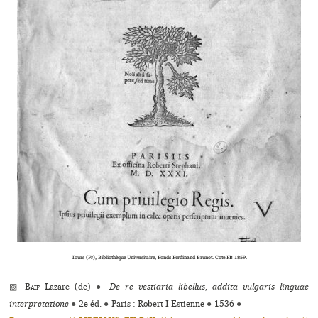
Tours (Fr), Bibliothèque Universitaire, Fonds Ferdinand Brunot. Cote FB 1859.
▨
Baïf
Lazare (de)
●
De re vestiaria libellus, addita vulgaris linguae
interpretatione
●
2e éd.
●
Paris : Robert I Estienne
●
1536
●