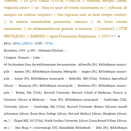
Vinetum. || IN QVO VARIA VITIVM, VVARVM, || vinorum, antiqua, Latina,
vulgariáq̃ nomi= || na : Item ea quae ad vitium consitionem ac || culturam ab
antiquis rei rusticae scriptori= || bus expressa sunt, ac benè recepta vocabu=
|| la, nostrae consuetudini praesertim commo= || da, breui ratione
continentur. || In adolescentulorum gratiam ac fauorem. || [woodcut] || CVM
PRIVILEGIO. || PARISIIS || Apud Franciscum Stephanum. || 1537
●
USTC
BP16 :
BP16_108512
.
USTC :
79701
.
Beaulieux, 1904 : p.384 , «Estienne (Charles). ».
2 langues :
Français ♢
Latin ♢
60 localisations dans des établissements documentaires : Abbeville (Fr), Bibliothèque muni­ci­
pale ♢ Amiens (Fr), Bibliothèque d’Amiens Métropole ♢ Angers (Fr), Bibliothèque muni­ci­
pale ♢ Autun (Fr), Bibliothèque muni­ci­pale ♢ Beltsville, MD (USA), National Agricultural
Library ♢ Besançon (Fr), Bibliothèque muni­ci­pale ♢ Bordeaux (Fr), Bibliothèque muni­ci­
pale ♢ Boston, MA (USA), Harvard University, Harvard School of Medecine, Francis A.
Countway Library of Medicine ♢ Caen (Fr), Bibliothèque muni­ci­pale ♢ Cambridge (UK),
University Library ♢ Cambridge, MA (USA), Harvard University (Botany Libraries Arnold
Arboretum Library, Ernst Mayr Zoology Library, Harvard Medical Library, Houghton Library,
etc.) ♢ Chapel Hill, NC (USA), North Carolina University Library (Louis Round Wilson Library,
etc.) ♢ Den Haag = ’s-Gravenhage (Nl), Koninklijke Bibliotheek ♢ Dole (Fr), Bibliothèque