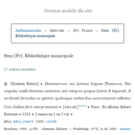
Anthonominalie
Sens (Fr),
>
Mots-clés
>
(Fr) France
>
Bibliothèque muni­ci­pale
Sens (Fr), Bibliothèque muni­ci­pale
17 notices associées
▨ [
Estienne
Robert]
●
Dictionarium, seu Latinae linguae Thesaurus, Non
singulas modò dictiones continens, sed integras quoque Latinè & loquendi, &
scribendi formulas ex optimis quibusque authoribus accuratissimè collectas.
Wool78
Cum Gallica ferè interpretatione
●
[1ère éd.]
●
Paris : Ex officina Robert
Estienne
●
1531
●
2 tomes en 1 ou 2 vol.
●
BP16 :
BP16_106679
.
USTC :
146288
.
Beaulieux, 1904 : p.385 , «Estienne (Robert). ». Wooldridge, 1978, 2e éd. 2001 :
Annexe.