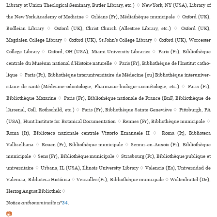
Library at Union Theological Seminary, Butler Library, etc.) ♢ New York, NY (USA), Library of
the New York Academy of Medicine ♢ Orléans (Fr), Médiathèque muni­ci­pale ♢ Oxford (UK),
Bodleian Library ♢ Oxford (UK), Christ Church (Allestree Library, etc.) ♢ Oxford (UK),
Magdalen College Library ♢ Oxford (UK), St John’s College Library ♢ Oxford (UK), Worcester
College Library ♢ Oxford, OH (USA), Miami University Libraries ♢ Paris (Fr), Bibliothèque
cen­trale du Muséum natio­nal d’Histoire natu­relle ♢ Paris (Fr), Bibliothèque de l’Institut catho­
li­que ♢ Paris (Fr), Bibliothèque inte­ru­ni­ver­si­taire de Médecine [ou] Bibliothèque inte­ru­ni­ver­
si­taire de santé (Médecine-odon­to­lo­gie, Pharmacie-bio­lo­gie-cos­mé­to­lo­gie, etc.) ♢ Paris (Fr),
Bibliothèque Mazarine ♢ Paris (Fr), Bibliothèque nationale de France (BnF, Bibliothèque de
l’Arsenal, Coll. Rothschild, etc.) ♢ Paris (Fr), Bibliothèque Sainte Geneviève ♢ Pittsburgh, PA
(USA), Hunt Institute for Botanical Documentation ♢ Rennes (Fr), Bibliothèque muni­ci­pale ♢
Roma (It), Biblioteca nazio­nale cen­trale Vittorio Emanuele II ♢ Roma (It), Biblioteca
Vallicelliana ♢ Rouen (Fr), Bibliothèque muni­ci­pale ♢ Semur-en-Auxois (Fr), Bibliothèque
muni­ci­pale ♢ Sens (Fr), Bibliothèque muni­ci­pale ♢ Strasbourg (Fr), Bibliothèque publi­que et
uni­ver­si­taire ♢ Urbana, IL (USA), Illinois University Library ♢ Valencia (Es), Universidad de
Valencia, Biblioteca Histórica ♢ Versailles (Fr), Bibliothèque muni­ci­pale ♢ Wolfenbüttel (De),
Herzog August Bibliothek ♢
Notice
anthonominalie
n°
34
.
📷