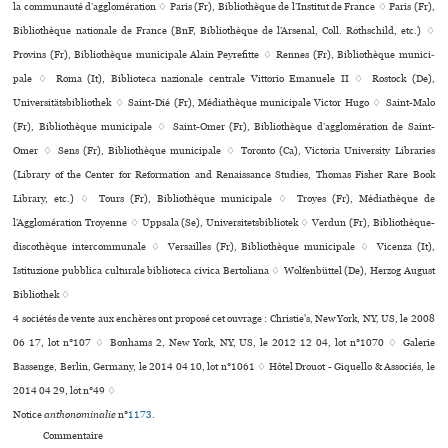
la com­mu­nauté d’agglo­mé­ra­tion ♢ Paris (Fr), Bibliothèque de l’Institut de France ♢ Paris (Fr),
Bibliothèque nationale de France (BnF, Bibliothèque de l’Arsenal, Coll. Rothschild, etc.) ♢
Provins (Fr), Bibliothèque muni­ci­pale Alain Peyrefitte ♢ Rennes (Fr), Bibliothèque muni­ci­
pale ♢ Roma (It), Biblioteca nazio­nale cen­trale Vittorio Emanuele II ♢ Rostock (De),
Universitätsbibliothek ♢ Saint-Dié (Fr), Médiathèque muni­ci­pale Victor Hugo ♢ Saint-Malo
(Fr), Bibliothèque municipale ♢ Saint-Omer (Fr), Bibliothèque d’agglo­mé­ra­tion de Saint-
Omer ♢ Sens (Fr), Bibliothèque muni­ci­pale ♢ Toronto (Ca), Victoria University Libraries
(Library of the Center for Reformation and Renaissance Studies, Thomas Fisher Rare Book
Library, etc.) ♢ Tours (Fr), Bibliothèque muni­ci­pale ♢ Troyes (Fr), Médiathèque de
l’Agglomération Troyenne ♢ Uppsala (Se), Universitetsbibliotek ♢ Verdun (Fr), Bibliothèque-
dis­co­thè­que inter­com­mu­nale ♢ Versailles (Fr), Bibliothèque muni­ci­pale ♢ Vicenza (It),
Istituzione pub­blica cultu­rale biblio­teca civica Bertoliana ♢ Wolfenbüttel (De), Herzog August
Bibliothek ♢
4 sociétés de vente aux enchères ont proposé cet ouvrage : Christie's, New York, NY, US, le 2008
06 17, lot n°107 ♢ Bonhams 2, New York, NY, US, le 2012 12 04, lot n°1070 ♢ Galerie
Bassenge, Berlin, Germany, le 2014 04 10, lot n°1061 ♢ Hôtel Drouot - Giquello & Associés, le
2014 04 29, lot n°49 ♢
Notice
anthonominalie
n°
1173
.
Commentaire