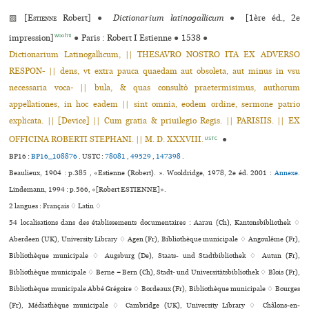
▨ [
Estienne
Robert]
●
Dictionarium latinogallicum
●
[1ère éd., 2e
Wool78
impression]
●
Paris : Robert I Estienne
●
1538
●
Dictionarium Latinogallicum, || THESAVRO NOSTRO ITA EX ADVERSO
RESPON- || dens, vt extra pauca quaedam aut obsoleta, aut minus in vsu
necessaria voca- || bula, & quas consultò praetermisimus, authorum
appellationes, in hoc eadem || sint omnia, eodem ordine, sermone patrio
explicata. || [Device] || Cum gratia & priuilegio Regis. || PARISIIS. || EX
OFFICINA ROBERTI STEPHANI. || M. D. XXXVIII.
●
USTC
BP16 :
BP16_108876
.
USTC :
78081
,
49529
,
147398
.
Beaulieux, 1904 : p.385 , «Estienne (Robert). ». Wooldridge, 1978, 2e éd. 2001 :
Annexe.
Lindemann, 1994 : p.566, «[Robert ESTIENNE]».
2 langues :
Français ♢
Latin ♢
54 localisations dans des établissements documentaires : Aarau (Ch), Kantonsbibliothek ♢
Aberdeen (UK), University Library ♢ Agen (Fr), Bibliothèque muni­ci­pale ♢ Angoulême (Fr),
Bibliothèque muni­ci­pale ♢ Augsburg (De), Staats- und Stadtbibliothek ♢ Autun (Fr),
Bibliothèque muni­ci­pale ♢ Berne = Bern (Ch), Stadt- und Universitätsbibliothek ♢ Blois (Fr),
Bibliothèque muni­ci­pale Abbé Grégoire ♢ Bordeaux (Fr), Bibliothèque muni­ci­pale ♢ Bourges
(Fr), Médiathèque muni­ci­pale ♢ Cambridge (UK), University Library ♢ Châlons-en-