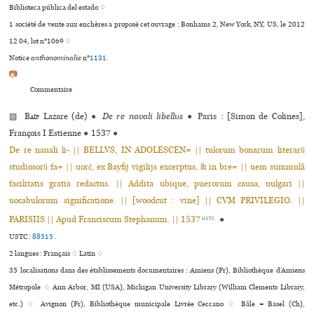
Biblioteca pública del estado ♢
1 société de vente aux enchères a proposé cet ouvrage : Bonhams 2, New York, NY, US, le 2012
12 04, lot n°1069 ♢
Notice
anthonominalie
n°
1131
.
📷
Commentaire
▨
Baïf
Lazare (de)
●
De re navali libellus
●
Paris : [Simon de Colines],
François I Estienne
●
1537
●
De re nauali li- || BELLVS, IN ADOLESCEN= || tulorum bonarum literarũ
studiosorũ fa= || uorẽ, ex Bayfij vigilijs excerptus, & in bre= || uem summulã
facilitatis gratia redactus. || Addita ubique, puerorum causa, uulgari ||
uocabulorum significatione. || [woodcut : vine] || CVM PRIVILEGIO. ||
PARISIIS || Apud Franciscum Stephanum. || 1537
●
USTC
USTC :
88515
.
2 langues :
Français ♢
Latin ♢
35 localisations dans des établissements documentaires : Amiens (Fr), Bibliothèque d’Amiens
Métropole ♢ Ann Arbor, MI (USA), Michigan University Library (William Clements Library,
etc.) ♢ Avignon (Fr), Bibliothèque muni­ci­pale Livrée Ceccano ♢ Bâle = Basel (Ch),