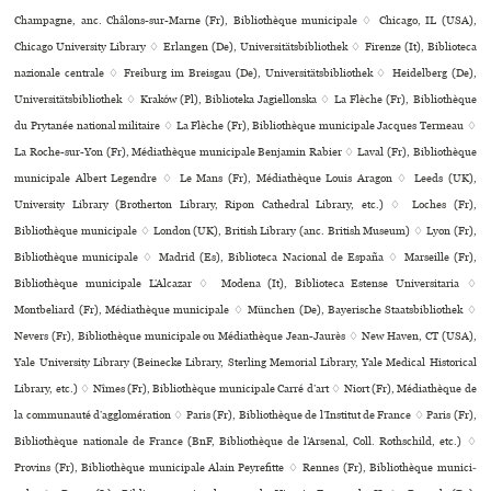
Champagne, anc. Châlons-sur-Marne (Fr), Bibliothèque muni­ci­pale ♢ Chicago, IL (USA),
Chicago University Library ♢ Erlangen (De), Universitätsbibliothek ♢ Firenze (It), Biblioteca
nazio­nale cen­trale ♢ Freiburg im Breisgau (De), Universitätsbibliothek ♢ Heidelberg (De),
Universitätsbibliothek ♢ Kraków (Pl), Biblioteka Jagiellonska ♢ La Flèche (Fr), Bibliothèque
du Prytanée national mili­taire ♢ La Flèche (Fr), Bibliothèque muni­ci­pale Jacques Termeau ♢
La Roche-sur-Yon (Fr), Médiathèque muni­ci­pale Benjamin Rabier ♢ Laval (Fr), Bibliothèque
muni­ci­pale Albert Legendre ♢ Le Mans (Fr), Médiathèque Louis Aragon ♢ Leeds (UK),
University Library (Brotherton Library, Ripon Cathedral Library, etc.) ♢ Loches (Fr),
Bibliothèque muni­ci­pale ♢ London (UK), British Library (anc. British Museum) ♢ Lyon (Fr),
Bibliothèque muni­ci­pale ♢ Madrid (Es), Biblioteca Nacional de España ♢ Marseille (Fr),
Bibliothèque muni­ci­pale L’Alcazar ♢ Modena (It), Biblioteca Estense Universitaria ♢
Montbeliard (Fr), Médiathèque muni­ci­pale ♢ München (De), Bayerische Staatsbibliothek ♢
Nevers (Fr), Bibliothèque muni­ci­pale ou Médiathèque Jean-Jaurès ♢ New Haven, CT (USA),
Yale University Library (Beinecke Library, Sterling Memorial Library, Yale Medical Historical
Library, etc.) ♢ Nîmes (Fr), Bibliothèque muni­ci­pale Carré d’art ♢ Niort (Fr), Médiathèque de
la com­mu­nauté d’agglo­mé­ra­tion ♢ Paris (Fr), Bibliothèque de l’Institut de France ♢ Paris (Fr),
Bibliothèque nationale de France (BnF, Bibliothèque de l’Arsenal, Coll. Rothschild, etc.) ♢
Provins (Fr), Bibliothèque muni­ci­pale Alain Peyrefitte ♢ Rennes (Fr), Bibliothèque muni­ci­