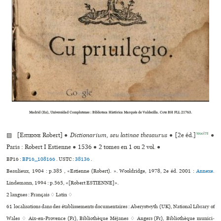
Madrid (Es), Universidad Complutense : Biblioteca Histórica Marqués de Valdecilla. Cote BH FLL 21763.
Wool78
▨ [
Estienne
Robert]
●
Dictionarium, seu latinae thesaurus
●
[2e éd.]
●
Paris : Robert I Estienne
●
1536
●
2 tomes en 1 ou 2 vol.
●
BP16 :
BP16_108166
.
USTC :
38136
.
Beaulieux, 1904 : p.385 , «Estienne (Robert). ». Wooldridge, 1978, 2e éd. 2001 :
Annexe.
Lindemann, 1994 : p.565, «[Robert ESTIENNE]».
2 langues :
Français ♢
Latin ♢
61 localisations dans des établissements documentaires : Aberystwyth (UK), National Library of
Wales ♢ Aix-en-Provence (Fr), Bibliothèque Méjanes ♢ Angers (Fr), Bibliothèque muni­ci­