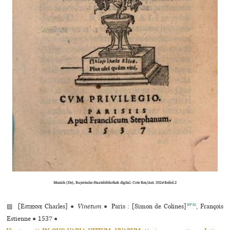
Munich (De), Bayerische Staatsbibliothek digital. Cote Res/Ant. 332#Beibd.2
BP16
▨ [
Estienne
Charles]
●
Vinetum
●
Paris : [Simon de Colines]
, François
Estienne
●
1537
●