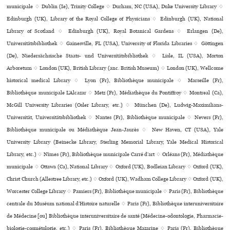
muni­ci­pale ♢ Dublin (Ie), Trinity College ♢ Durham, NC (USA), Duke University Library ♢
Edinburgh (UK), Library of the Royal College of Physicians ♢ Edinburgh (UK), National
Library of Scotland ♢ Edinburgh (UK), Royal Botanical Gardens ♢ Erlangen (De),
Universitätsbibliothek ♢ Gainesville, FL (USA), University of Florida Libraries ♢ Göttingen
(De), Niedersächsische Staats- und Universitätsbibliothek ♢ Lisle, IL (USA), Morton
Arboretum ♢ London (UK), British Library (anc. British Museum) ♢ London (UK), Wellcome
his­to­ri­cal medi­cal Library ♢ Lyon (Fr), Bibliothèque muni­ci­pale ♢ Marseille (Fr),
Bibliothèque muni­ci­pale L’Alcazar ♢ Metz (Fr), Médiathèque du Pontiffroy ♢ Montreal (Ca),
McGill University Libraries (Osler Library, etc.) ♢ München (De), Ludwig-Maximilians-
Universität, Universitätsbibliothek ♢ Nantes (Fr), Bibliothèque muni­ci­pale ♢ Nevers (Fr),
Bibliothèque muni­ci­pale ou Médiathèque Jean-Jaurès ♢ New Haven, CT (USA), Yale
University Library (Beinecke Library, Sterling Memorial Library, Yale Medical Historical
Library, etc.) ♢ Nîmes (Fr), Bibliothèque muni­ci­pale Carré d’art ♢ Orléans (Fr), Médiathèque
muni­ci­pale ♢ Ottawa (Ca), National Library ♢ Oxford (UK), Bodleian Library ♢ Oxford (UK),
Christ Church (Allestree Library, etc.) ♢ Oxford (UK), Wadham College Library ♢ Oxford (UK),
Worcester College Library ♢ Pamiers (Fr), Bibliothèque municipale ♢ Paris (Fr), Bibliothèque
cen­trale du Muséum natio­nal d’Histoire natu­relle ♢ Paris (Fr), Bibliothèque inte­ru­ni­ver­si­taire
de Médecine [ou] Bibliothèque inte­ru­ni­ver­si­taire de santé (Médecine-odon­to­lo­gie, Pharmacie-
bio­lo­gie-cos­mé­to­lo­gie, etc.) ♢ Paris (Fr), Bibliothèque Mazarine ♢ Paris (Fr), Bibliothèque