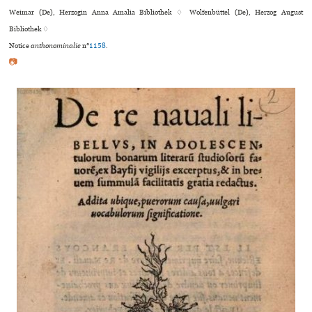
Weimar (De), Herzogin Anna Amalia Bibliothek ♢ Wolfenbüttel (De), Herzog August
Bibliothek ♢
Notice
anthonominalie
n°
1158
.
📷