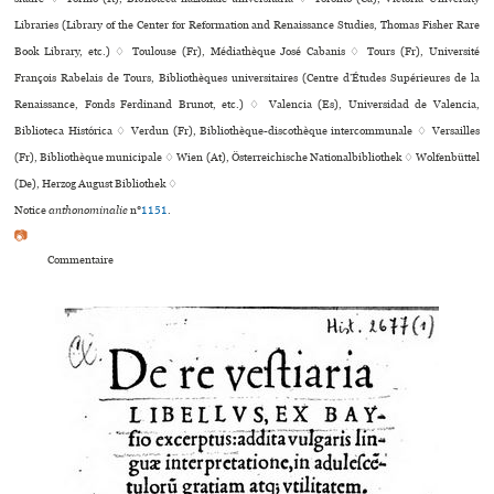
Libraries (Library of the Center for Reformation and Renaissance Studies, Thomas Fisher Rare
Book Library, etc.) ♢ Toulouse (Fr), Médiathèque José Cabanis ♢ Tours (Fr), Université
François Rabelais de Tours, Bibliothèques uni­ver­si­tai­res (Centre d’Études Supérieures de la
Renaissance, Fonds Ferdinand Brunot, etc.) ♢ Valencia (Es), Universidad de Valencia,
Biblioteca Histórica ♢ Verdun (Fr), Bibliothèque-dis­co­thè­que inter­com­mu­nale ♢ Versailles
(Fr), Bibliothèque muni­ci­pale ♢ Wien (At), Österreichische Nationalbibliothek ♢ Wolfenbüttel
(De), Herzog August Bibliothek ♢
Notice
anthonominalie
n°
1151
.
📷
Commentaire