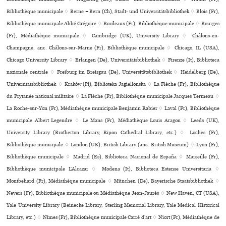
Bibliothèque muni­ci­pale ♢ Berne = Bern (Ch), Stadt- und Universitätsbibliothek ♢ Blois (Fr),
Bibliothèque muni­ci­pale Abbé Grégoire ♢ Bordeaux (Fr), Bibliothèque muni­ci­pale ♢ Bourges
(Fr), Médiathèque muni­ci­pale ♢ Cambridge (UK), University Library ♢ Châlons-en-
Champagne, anc. Châlons-sur-Marne (Fr), Bibliothèque muni­ci­pale ♢ Chicago, IL (USA),
Chicago University Library ♢ Erlangen (De), Universitätsbibliothek ♢ Firenze (It), Biblioteca
nazio­nale cen­trale ♢ Freiburg im Breisgau (De), Universitätsbibliothek ♢ Heidelberg (De),
Universitätsbibliothek ♢ Kraków (Pl), Biblioteka Jagiellonska ♢ La Flèche (Fr), Bibliothèque
du Prytanée national mili­taire ♢ La Flèche (Fr), Bibliothèque muni­ci­pale Jacques Termeau ♢
La Roche-sur-Yon (Fr), Médiathèque muni­ci­pale Benjamin Rabier ♢ Laval (Fr), Bibliothèque
muni­ci­pale Albert Legendre ♢ Le Mans (Fr), Médiathèque Louis Aragon ♢ Leeds (UK),
University Library (Brotherton Library, Ripon Cathedral Library, etc.) ♢ Loches (Fr),
Bibliothèque muni­ci­pale ♢ London (UK), British Library (anc. British Museum) ♢ Lyon (Fr),
Bibliothèque muni­ci­pale ♢ Madrid (Es), Biblioteca Nacional de España ♢ Marseille (Fr),
Bibliothèque muni­ci­pale L’Alcazar ♢ Modena (It), Biblioteca Estense Universitaria ♢
Montbeliard (Fr), Médiathèque muni­ci­pale ♢ München (De), Bayerische Staatsbibliothek ♢
Nevers (Fr), Bibliothèque muni­ci­pale ou Médiathèque Jean-Jaurès ♢ New Haven, CT (USA),
Yale University Library (Beinecke Library, Sterling Memorial Library, Yale Medical Historical
Library, etc.) ♢ Nîmes (Fr), Bibliothèque muni­ci­pale Carré d’art ♢ Niort (Fr), Médiathèque de