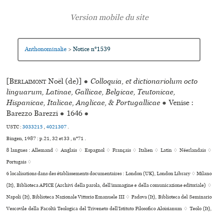
Anthonominalie
Notice n°1539
>
[
Berlaimont
Noël (de)]
●
Colloquia, et dictionariolum octo
linguarum, Latinae, Gallicae, Belgicae, Teutonicae,
Hispanicae, Italicae, Anglicae, & Portugallicae
●
Venise :
Barezzo Barezzi
●
1646
●
USTC :
3033215
,
4021307
.
Bingen, 1987 : p.21, 32 et 33 , n°71 .
8 langues :
Allemand ♢
Anglais ♢
Espagnol ♢
Français ♢
Italien ♢
Latin ♢
Néerlandais ♢
Portugais ♢
6 localisations dans des établissements documentaires : London (UK), London Library ♢ Milano
(It), Biblioteca APICE (Archivi della parola, dell’immagine e della comunicazione editoriale) ♢
Napoli (It), Biblioteca Nazionale Vittorio Emanuele III ♢ Padova (It), Biblioteca del Seminario
Vescovile della Facoltà Teologica del Triveneto dell’Istituto Filosofico Aloisianum ♢ Teolo (It),