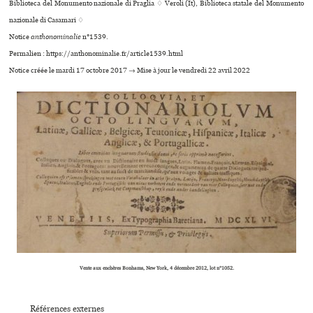
Biblioteca del Monumento nazionale di Praglia ♢ Veroli (It), Biblioteca statale del Monumento
nazionale di Casamari ♢
Notice
anthonominalie
n°1539.
Permalien : https://anthonominalie.fr/article1539.html
Notice créée le mardi 17 octobre 2017 → Mise à jour le vendredi 22 avril 2022
Vente aux enchères Bonhams, New York, 4 décembre 2012, lot n°1052.
Références externes