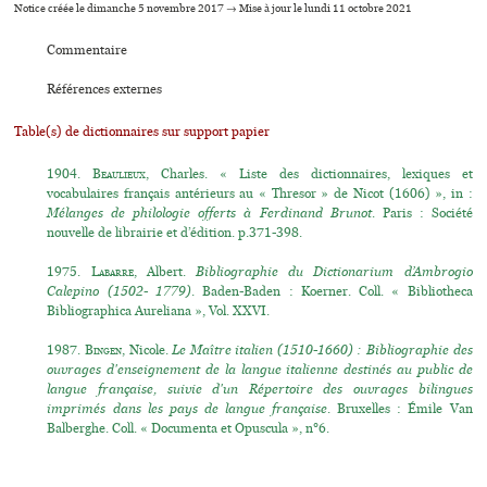
Notice créée le dimanche 5 novembre 2017 → Mise à jour le lundi 11 octobre 2021
Commentaire
Références externes
Table(s) de dictionnaires sur support papier
1904.
Beaulieux
, Charles. « Liste des dictionnaires, lexiques et
vocabulaires français antérieurs au « Thresor » de Nicot (1606) », in :
Mélanges de philologie offerts à Ferdinand Brunot
. Paris : Société
nouvelle de librairie et d’édition. p.371-398.
1975.
Labarre
, Albert.
Bibliographie du Dictionarium d’Ambrogio
Calepino (1502- 1779)
. Baden-Baden : Koerner. Coll. « Bibliotheca
Bibliographica Aureliana », Vol. XXVI.
1987.
Bingen
, Nicole.
Le Maître italien (1510-1660) : Bibliographie des
ouvrages d'enseignement de la langue italienne destinés au public de
langue française, suivie d'un Répertoire des ouvrages bilingues
imprimés dans les pays de langue française
. Bruxelles : Émile Van
Balberghe. Coll. « Documenta et Opuscula », n°6.