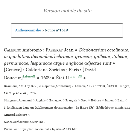
Anthonominalie
Notice n°1619
>
Calepino
Ambrogio :
Passerat
Jean
●
Dictionarium octolingue,
in quo latinis dictionibus hebraeae, graecae, gallicae, italicae,
germanicae, hispanicae atque anglicae adjectae sunt
●
[Genève] : Caldoriana Societas ; Paris : [David
Labarre75
Labarre75
Douceur]
●
1609
●
État II
●
Beaulieux, 1904 : p.377 , «Calepinus (Ambrosius) ». Labarre, 1975 : n°173, ÉTAT II . Bingen,
1987 : p.43 et 49 , n°57c .
8 langues :
Allemand ♢
Anglais ♢
Espagnol ♢
Français ♢
Grec ♢
Hébreu ♢
Italien ♢
Latin ♢
1 localisation dans un établissement documentaire : Le Havre (Fr), Bibliothèque muni­ci­pale
Armand Salacrou ♢
Notice
anthonominalie
n°1619.
Permalien : https://anthonominalie.fr/article1619.html