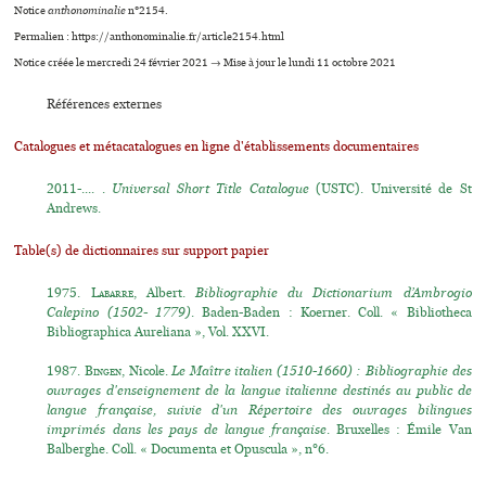
Notice
anthonominalie
n°2154.
Permalien : https://anthonominalie.fr/article2154.html
Notice créée le mercredi 24 février 2021 → Mise à jour le lundi 11 octobre 2021
Références externes
Catalogues et métacatalogues en ligne d'établissements documentaires
2011-.... .
Universal Short Title Catalogue
(USTC). Université de St
Andrews.
Table(s) de dictionnaires sur support papier
1975.
Labarre
, Albert.
Bibliographie du Dictionarium d’Ambrogio
Calepino (1502- 1779)
. Baden-Baden : Koerner. Coll. « Bibliotheca
Bibliographica Aureliana », Vol. XXVI.
1987.
Bingen
, Nicole.
Le Maître italien (1510-1660) : Bibliographie des
ouvrages d'enseignement de la langue italienne destinés au public de
langue française, suivie d'un Répertoire des ouvrages bilingues
imprimés dans les pays de langue française
. Bruxelles : Émile Van
Balberghe. Coll. « Documenta et Opuscula », n°6.