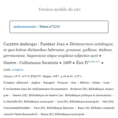
Anthonominalie
Notice n°2154
>
Calepino
Ambrogio :
Passerat
Jean
●
Dictionarium octolingue,
in quo latinis dictionibus hebraeae, graecae, gallicae, italicae,
germanicae, hispanicae atque anglicae adjectae sunt
●
Labarre75
Genève : Caldorianae Societatis
●
1609
●
État IV
●
USTC :
6703070
.
Labarre, 1975 : n°173, ÉTAT IV . Bingen, 1987 : p.43 et 49 , n°57a .
8 langues :
Allemand ♢
Anglais ♢
Espagnol ♢
Français ♢
Grec ♢
Hébreu ♢
Italien ♢
Latin ♢
8 localisations dans des établissements documentaires : Bordeaux (Fr), Bibliothèque muni­ci­
pale ♢ Genève (Ch), Bibliothèque de Genève (anc. Bibliothèque publi­que et uni­ver­si­taire) ♢
La Rochelle (Fr), Bibliothèque muni­ci­pale ♢ Lyon (Fr), Bibliothèque muni­ci­pale ♢ Oslo (No),
Universitetsbiblioteket ♢ Paris (Fr), Bibliothèque Mazarine ♢ Roma (It), Biblioteca nazio­nale
cen­trale Vittorio Emanuele II ♢ Rouen (Fr), Bibliothèque muni­ci­pale ♢