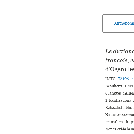
Anthonomi
Le dictiona
francois, e
d’Ogerolle
USTC :
78198
,
4
Beaulieux, 1904 
8 langues :
Alle
2 localisations
Ratsschulbiblio
Notice
anthonom
Permalien : http
Notice créée le m