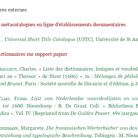
ces externes
t métacatalogues en ligne d'établissements documentaires
. .
Universal Short Title Catalogue
(USTC). Université de St A
ictionnaires sur support papier
eaulieux
, Charles. « Liste des dictionnaires, lexiques et vocabul
urs au « Thresor » de Nicot (1606) », in :
Mélanges de philolo
and Brunot
. Paris : Société nouvelle de librairie et d’édition. p
Claes
, Frans.
Lijst van Nederlandse woordenlijsten en w
 tot 1600.
Nieuwkoop : B. De Graaf. Coll. « Bibliotheca B
dica », Vol. IV. [Reprinted from
De Gulden Passer
, 49e jaargan
indemann
, Margarete.
Die französischen Wörterbücher von den
ntstehung und typologische Beschreibung.
Tübingen : M. Niem