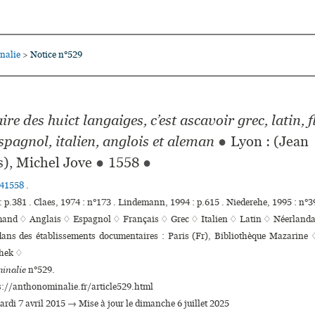
nalie
Notice n°529
>
ire des huict langaiges, c’est ascavoir grec, latin, 
spagnol, italien, anglois et aleman
●
Lyon : (Jean
s), Michel Jove
●
1558
●
41558
.
: p.381 . Claes, 1974 : n°173 . Lindemann, 1994 : p.615 . Niederehe, 1995 : n°3
mand ♢
Anglais ♢
Espagnol ♢
Français ♢
Grec ♢
Italien ♢
Latin ♢
Néerlanda
 dans des établissements documentaires : Paris (Fr), Bibliothèque Mazarine
thek ♢
inalie
n°529.
s://anthonominalie.fr/article529.html
ardi 7 avril 2015 → Mise à jour le dimanche 6 juillet 2025