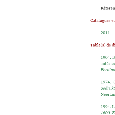
Référen
Catalogues e
2011-...
Table(s) de d
1904.
B
antérie
Ferdin
1974.
gedrukt
Neerlan
1994.
L
1600. E