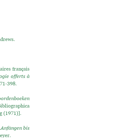
ndrews.
aires français
gie offerts à
.371-398.
oordenboeken
ibliographica
g (1971)].
 Anfängen bis
eyer.