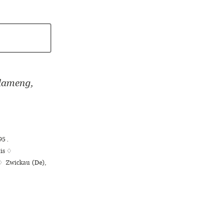
flameng,
95 .
is ♢
 ♢ Zwickau (De),