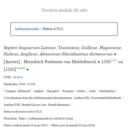
Anthonominalie
Notice n°313
>
Septem linguarum Latinae, Teutonicae, Gallicae, Hispanicae,
Italicae, Anglicae, Almanicae dilucidissimus dictionarius
●
USTC
[Anvers] : Heyndrick Peetersen van Middelburch
●
1535
ou
Niede95
[1535]
●
USTC :
403931
.
Niederehe, 1995 : n°253 .
7 langues :
Allemand ♢
Anglais ♢
Espagnol ♢
Français ♢
Italien ♢
Latin ♢
Néerlandais ♢
2 localisations dans des établissements documentaires : Leiden (Nl), Universiteitsbibliotheek ♢
London (UK), British Library (anc. British Museum) ♢
Notice
anthonominalie
n°313.
Permalien : https://anthonominalie.fr/article313.html
Notice créée le jeudi 19 mars 2015 → Mise à jour le samedi 23 mai 2020