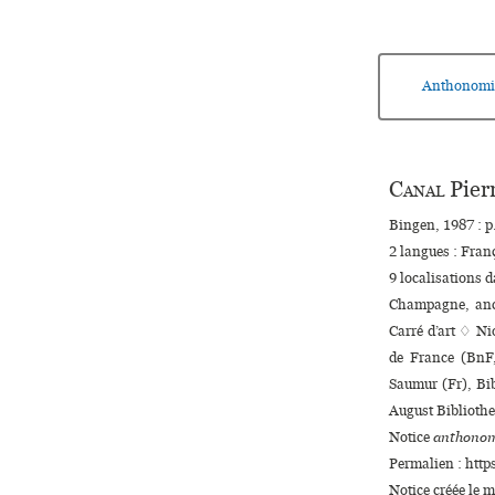
Anthonomi
Canal
Pier
Bingen, 1987 : p.
2 langues :
Fran
9 localisations 
Champagne, anc.
Carré d’art ♢ Ni
de France (BnF,
Saumur (Fr), Bib
August Biblioth
Notice
anthonom
Permalien : http
Notice créée le 