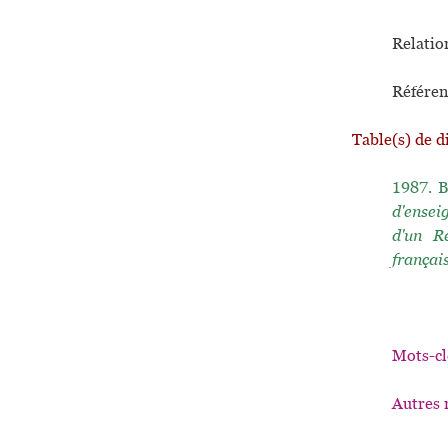
Relation
Référen
Table(s) de d
1987.
B
d'ensei
d'un R
françai
Mots-cl
Autres 