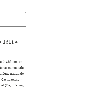
●
1611
●
ale ♢ Châlons-en-
que muni­ci­pale
othèque nationale
ca Casanatense ♢
ttel (De), Herzog