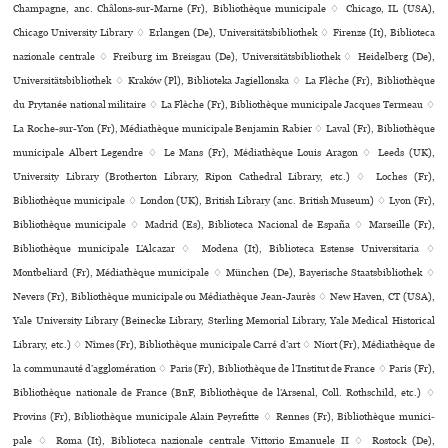
Champagne, anc. Châlons-sur-Marne (Fr), Bibliothèque muni­ci­pale ♢ Chicago, IL (USA),
Chicago University Library ♢ Erlangen (De), Universitätsbibliothek ♢ Firenze (It), Biblioteca
nazio­nale cen­trale ♢ Freiburg im Breisgau (De), Universitätsbibliothek ♢ Heidelberg (De),
Universitätsbibliothek ♢ Kraków (Pl), Biblioteka Jagiellonska ♢ La Flèche (Fr), Bibliothèque
du Prytanée national mili­taire ♢ La Flèche (Fr), Bibliothèque muni­ci­pale Jacques Termeau ♢
La Roche-sur-Yon (Fr), Médiathèque muni­ci­pale Benjamin Rabier ♢ Laval (Fr), Bibliothèque
muni­ci­pale Albert Legendre ♢ Le Mans (Fr), Médiathèque Louis Aragon ♢ Leeds (UK),
University Library (Brotherton Library, Ripon Cathedral Library, etc.) ♢ Loches (Fr),
Bibliothèque muni­ci­pale ♢ London (UK), British Library (anc. British Museum) ♢ Lyon (Fr),
Bibliothèque muni­ci­pale ♢ Madrid (Es), Biblioteca Nacional de España ♢ Marseille (Fr),
Bibliothèque muni­ci­pale L’Alcazar ♢ Modena (It), Biblioteca Estense Universitaria ♢
Montbeliard (Fr), Médiathèque muni­ci­pale ♢ München (De), Bayerische Staatsbibliothek ♢
Nevers (Fr), Bibliothèque muni­ci­pale ou Médiathèque Jean-Jaurès ♢ New Haven, CT (USA),
Yale University Library (Beinecke Library, Sterling Memorial Library, Yale Medical Historical
Library, etc.) ♢ Nîmes (Fr), Bibliothèque muni­ci­pale Carré d’art ♢ Niort (Fr), Médiathèque de
la com­mu­nauté d’agglo­mé­ra­tion ♢ Paris (Fr), Bibliothèque de l’Institut de France ♢ Paris (Fr),
Bibliothèque nationale de France (BnF, Bibliothèque de l’Arsenal, Coll. Rothschild, etc.) ♢
Provins (Fr), Bibliothèque muni­ci­pale Alain Peyrefitte ♢ Rennes (Fr), Bibliothèque muni­ci­
pale ♢ Roma (It), Biblioteca nazio­nale cen­trale Vittorio Emanuele II ♢ Rostock (De),