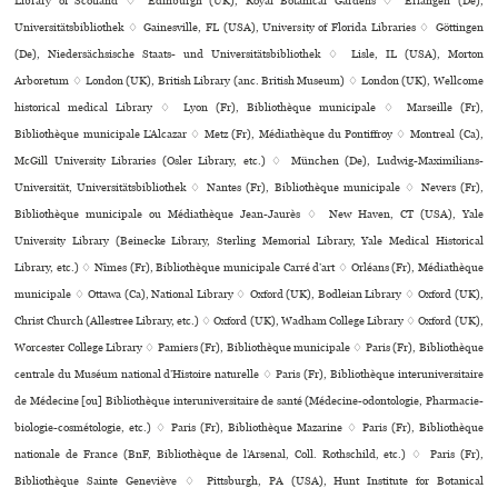
Library of Scotland ♢ Edinburgh (UK), Royal Botanical Gardens ♢ Erlangen (De),
Universitätsbibliothek ♢ Gainesville, FL (USA), University of Florida Libraries ♢ Göttingen
(De), Niedersächsische Staats- und Universitätsbibliothek ♢ Lisle, IL (USA), Morton
Arboretum ♢ London (UK), British Library (anc. British Museum) ♢ London (UK), Wellcome
his­to­ri­cal medi­cal Library ♢ Lyon (Fr), Bibliothèque muni­ci­pale ♢ Marseille (Fr),
Bibliothèque muni­ci­pale L’Alcazar ♢ Metz (Fr), Médiathèque du Pontiffroy ♢ Montreal (Ca),
McGill University Libraries (Osler Library, etc.) ♢ München (De), Ludwig-Maximilians-
Universität, Universitätsbibliothek ♢ Nantes (Fr), Bibliothèque muni­ci­pale ♢ Nevers (Fr),
Bibliothèque muni­ci­pale ou Médiathèque Jean-Jaurès ♢ New Haven, CT (USA), Yale
University Library (Beinecke Library, Sterling Memorial Library, Yale Medical Historical
Library, etc.) ♢ Nîmes (Fr), Bibliothèque muni­ci­pale Carré d’art ♢ Orléans (Fr), Médiathèque
muni­ci­pale ♢ Ottawa (Ca), National Library ♢ Oxford (UK), Bodleian Library ♢ Oxford (UK),
Christ Church (Allestree Library, etc.) ♢ Oxford (UK), Wadham College Library ♢ Oxford (UK),
Worcester College Library ♢ Pamiers (Fr), Bibliothèque municipale ♢ Paris (Fr), Bibliothèque
cen­trale du Muséum natio­nal d’Histoire natu­relle ♢ Paris (Fr), Bibliothèque inte­ru­ni­ver­si­taire
de Médecine [ou] Bibliothèque inte­ru­ni­ver­si­taire de santé (Médecine-odon­to­lo­gie, Pharmacie-
bio­lo­gie-cos­mé­to­lo­gie, etc.) ♢ Paris (Fr), Bibliothèque Mazarine ♢ Paris (Fr), Bibliothèque
nationale de France (BnF, Bibliothèque de l’Arsenal, Coll. Rothschild, etc.) ♢ Paris (Fr),
Bibliothèque Sainte Geneviève ♢ Pittsburgh, PA (USA), Hunt Institute for Botanical