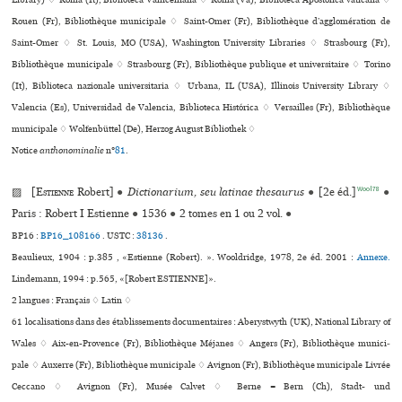
Library) ♢ Roma (It), Biblioteca Vallicelliana ♢ Roma (Va), Biblioteca Apostolica vaticana ♢
Rouen (Fr), Bibliothèque muni­ci­pale ♢ Saint-Omer (Fr), Bibliothèque d’agglo­mé­ra­tion de
Saint-Omer ♢ St. Louis, MO (USA), Washington University Libraries ♢ Strasbourg (Fr),
Bibliothèque muni­ci­pale ♢ Strasbourg (Fr), Bibliothèque publi­que et uni­ver­si­taire ♢ Torino
(It), Biblioteca nazio­nale uni­ver­si­ta­ria ♢ Urbana, IL (USA), Illinois University Library ♢
Valencia (Es), Universidad de Valencia, Biblioteca Histórica ♢ Versailles (Fr), Bibliothèque
muni­ci­pale ♢ Wolfenbüttel (De), Herzog August Bibliothek ♢
Notice
anthonominalie
n°
81
.
Wool78
▨ [
Estienne
Robert]
●
Dictionarium, seu latinae thesaurus
●
[2e éd.]
●
Paris : Robert I Estienne
●
1536
●
2 tomes en 1 ou 2 vol.
●
BP16 :
BP16_108166
.
USTC :
38136
.
Beaulieux, 1904 : p.385 , «Estienne (Robert). ». Wooldridge, 1978, 2e éd. 2001 :
Annexe.
Lindemann, 1994 : p.565, «[Robert ESTIENNE]».
2 langues :
Français ♢
Latin ♢
61 localisations dans des établissements documentaires : Aberystwyth (UK), National Library of
Wales ♢ Aix-en-Provence (Fr), Bibliothèque Méjanes ♢ Angers (Fr), Bibliothèque muni­ci­
pale ♢ Auxerre (Fr), Bibliothèque muni­ci­pale ♢ Avignon (Fr), Bibliothèque muni­ci­pale Livrée
Ceccano ♢ Avignon (Fr), Musée Calvet ♢ Berne = Bern (Ch), Stadt- und