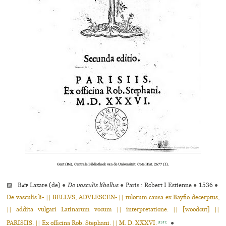
Gent (Be), Centrale Bibliotheek van de Universiteit. Cote Hist. 2677 (1).
▨
Baïf
Lazare (de)
●
De vasculis libellus
●
Paris : Robert I Estienne
●
1536
●
De vasculis li- || BELLVS, ADVLESCEN- || tulorum causa ex Bayfio decerptus,
|| addita vulgari Latinarum vocum || interpretatione. || [woodcut] ||
PARISIIS. || Ex officina Rob. Stephani. || M. D. XXXVI.
●
USTC