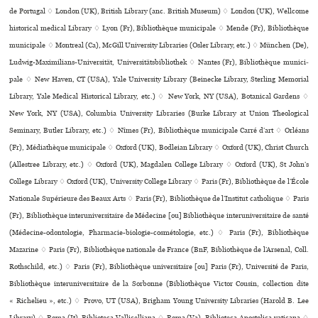
de Portugal ♢ London (UK), British Library (anc. British Museum) ♢ London (UK), Wellcome
his­to­ri­cal medi­cal Library ♢ Lyon (Fr), Bibliothèque muni­ci­pale ♢ Mende (Fr), Bibliothèque
muni­ci­pale ♢ Montreal (Ca), McGill University Libraries (Osler Library, etc.) ♢ München (De),
Ludwig-Maximilians-Universität, Universitätsbibliothek ♢ Nantes (Fr), Bibliothèque muni­ci­
pale ♢ New Haven, CT (USA), Yale University Library (Beinecke Library, Sterling Memorial
Library, Yale Medical Historical Library, etc.) ♢ New York, NY (USA), Botanical Gardens ♢
New York, NY (USA), Columbia University Libraries (Burke Library at Union Theological
Seminary, Butler Library, etc.) ♢ Nîmes (Fr), Bibliothèque muni­ci­pale Carré d’art ♢ Orléans
(Fr), Médiathèque muni­ci­pale ♢ Oxford (UK), Bodleian Library ♢ Oxford (UK), Christ Church
(Allestree Library, etc.) ♢ Oxford (UK), Magdalen College Library ♢ Oxford (UK), St John’s
College Library ♢ Oxford (UK), University College Library ♢ Paris (Fr), Bibliothèque de l’École
Nationale Supérieure des Beaux Arts ♢ Paris (Fr), Bibliothèque de l’Institut catho­li­que ♢ Paris
(Fr), Bibliothèque inte­ru­ni­ver­si­taire de Médecine [ou] Bibliothèque inte­ru­ni­ver­si­taire de santé
(Médecine-odon­to­lo­gie, Pharmacie-bio­lo­gie-cos­mé­to­lo­gie, etc.) ♢ Paris (Fr), Bibliothèque
Mazarine ♢ Paris (Fr), Bibliothèque nationale de France (BnF, Bibliothèque de l’Arsenal, Coll.
Rothschild, etc.) ♢ Paris (Fr), Bibliothèque uni­ver­si­taire [ou] Paris (Fr), Université de Paris,
Bibliothèque inte­ru­ni­ver­si­taire de la Sorbonne (Bibliothèque Victor Cousin, collection dite
« Richelieu », etc.) ♢ Provo, UT (USA), Brigham Young University Libraries (Harold B. Lee