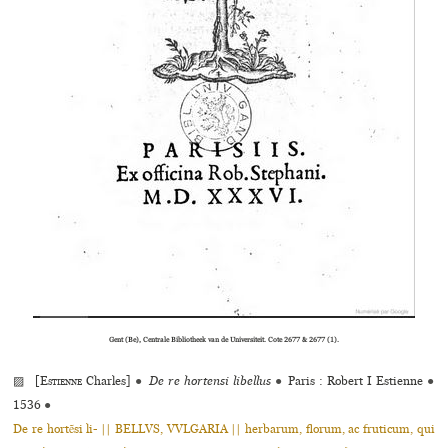
Gent (Be), Centrale Bibliotheek van de Universiteit. Cote 2677 & 2677 (1).
▨ [
Estienne
Charles]
●
De re hortensi libellus
●
Paris : Robert I Estienne
●
1536
●
De re hortẽsi li- || BELLVS, VVLGARIA || herbarum, florum, ac fruticum, qui