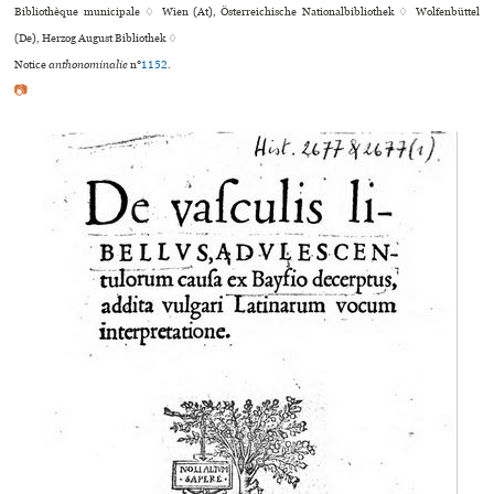
Bibliothèque muni­ci­pale ♢ Wien (At), Österreichische Nationalbibliothek ♢ Wolfenbüttel
(De), Herzog August Bibliothek ♢
Notice
anthonominalie
n°
1152
.
📷