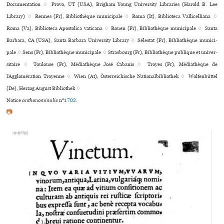
Documentation ♢ Provo, UT (USA), Brigham Young University Libraries (Harold B. Lee
Library) ♢ Rennes (Fr), Bibliothèque muni­ci­pale ♢ Roma (It), Biblioteca Vallicelliana ♢
Roma (Va), Biblioteca Apostolica vaticana ♢ Rouen (Fr), Bibliothèque muni­ci­pale ♢ Santa
Barbara, CA (USA), Santa Barbara University Library ♢ Sélestat (Fr), Bibliothèque muni­ci­
pale ♢ Sens (Fr), Bibliothèque muni­ci­pale ♢ Strasbourg (Fr), Bibliothèque publi­que et uni­ver­
si­taire ♢ Toulouse (Fr), Médiathèque José Cabanis ♢ Troyes (Fr), Médiathèque de
l’Agglomération Troyenne ♢ Wien (At), Österreichische Nationalbibliothek ♢ Wolfenbüttel
(De), Herzog August Bibliothek ♢
Notice
anthonominalie
n°
1702
.
📷