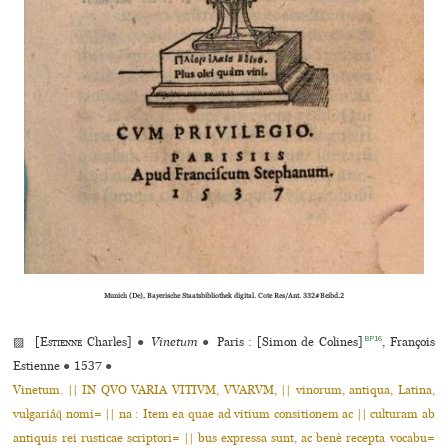
Munich (De), Bayerische Staatsbibliothek digital. Cote Res/Ant. 332#Beibd.2
BP16
▨ [
Estienne
Charles]
●
Vinetum
●
Paris : [Simon de Colines]
, François
Estienne
●
1537
●
Vinetum. || IN QVO VARIA VITIVM, VVARVM, || vinorum, antiqua, Latina,
vulgariáq̃ nomi= || na : Item ea quae ad vitium consitionem ac || culturam ab
antiquis rei rusticae scriptori= || bus expressa sunt, ac benè recepta vocabu=