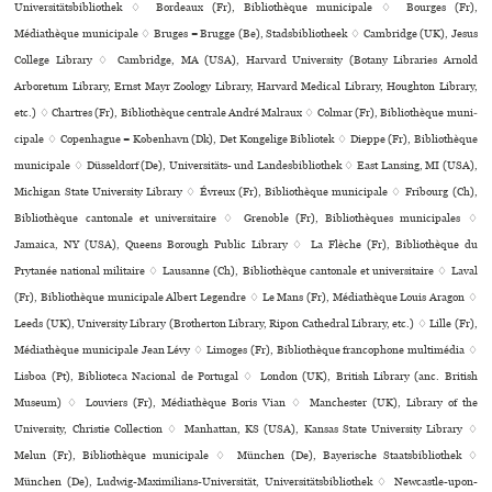
Universitätsbibliothek ♢ Bordeaux (Fr), Bibliothèque muni­ci­pale ♢ Bourges (Fr),
Médiathèque muni­ci­pale ♢ Bruges = Brugge (Be), Stadsbibliotheek ♢ Cambridge (UK), Jesus
College Library ♢ Cambridge, MA (USA), Harvard University (Botany Libraries Arnold
Arboretum Library, Ernst Mayr Zoology Library, Harvard Medical Library, Houghton Library,
etc.) ♢ Chartres (Fr), Bibliothèque cen­trale André Malraux ♢ Colmar (Fr), Bibliothèque muni­
ci­pale ♢ Copenhague = København (Dk), Det Kongelige Bibliotek ♢ Dieppe (Fr), Bibliothèque
muni­ci­pale ♢ Düsseldorf (De), Universitäts- und Landesbibliothek ♢ East Lansing, MI (USA),
Michigan State University Library ♢ Évreux (Fr), Bibliothèque muni­ci­pale ♢ Fribourg (Ch),
Bibliothèque can­to­nale et uni­ver­si­taire ♢ Grenoble (Fr), Bibliothèques muni­ci­pa­les ♢
Jamaica, NY (USA), Queens Borough Public Library ♢ La Flèche (Fr), Bibliothèque du
Prytanée national mili­taire ♢ Lausanne (Ch), Bibliothèque can­to­nale et uni­ver­si­taire ♢ Laval
(Fr), Bibliothèque muni­ci­pale Albert Legendre ♢ Le Mans (Fr), Médiathèque Louis Aragon ♢
Leeds (UK), University Library (Brotherton Library, Ripon Cathedral Library, etc.) ♢ Lille (Fr),
Médiathèque muni­ci­pale Jean Lévy ♢ Limoges (Fr), Bibliothèque fran­co­phone mul­ti­mé­dia ♢
Lisboa (Pt), Biblioteca Nacional de Portugal ♢ London (UK), British Library (anc. British
Museum) ♢ Louviers (Fr), Médiathèque Boris Vian ♢ Manchester (UK), Library of the
University, Christie Collection ♢ Manhattan, KS (USA), Kansas State University Library ♢
Melun (Fr), Bibliothèque muni­ci­pale ♢ München (De), Bayerische Staatsbibliothek ♢
München (De), Ludwig-Maximilians-Universität, Universitätsbibliothek ♢ Newcastle-upon-