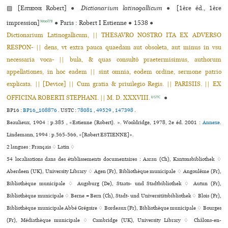
▨ [
Estienne
Robert]
●
Dictionarium latinogallicum
●
[1ère éd., 1ère
Wool78
impression]
●
Paris : Robert I Estienne
●
1538
●
Dictionarium Latinogallicum, || THESAVRO NOSTRO ITA EX ADVERSO
RESPON- || dens, vt extra pauca quaedam aut obsoleta, aut minus in vsu
necessaria voca- || bula, & quas consultò praetermisimus, authorum
appellationes, in hoc eadem || sint omnia, eodem ordine, sermone patrio
explicata. || [Device] || Cum gratia & priuilegio Regis. || PARISIIS. || EX
OFFICINA ROBERTI STEPHANI. || M. D. XXXVIII.
●
USTC
BP16 :
BP16_108876
.
USTC :
78081
,
49529
,
147398
.
Beaulieux, 1904 : p.385 , «Estienne (Robert). ». Wooldridge, 1978, 2e éd. 2001 :
Annexe.
Lindemann, 1994 : p.565-566, «[Robert ESTIENNE]».
2 langues :
Français ♢
Latin ♢
54 localisations dans des établissements documentaires : Aarau (Ch), Kantonsbibliothek ♢
Aberdeen (UK), University Library ♢ Agen (Fr), Bibliothèque muni­ci­pale ♢ Angoulême (Fr),
Bibliothèque muni­ci­pale ♢ Augsburg (De), Staats- und Stadtbibliothek ♢ Autun (Fr),
Bibliothèque muni­ci­pale ♢ Berne = Bern (Ch), Stadt- und Universitätsbibliothek ♢ Blois (Fr),
Bibliothèque muni­ci­pale Abbé Grégoire ♢ Bordeaux (Fr), Bibliothèque muni­ci­pale ♢ Bourges
(Fr), Médiathèque muni­ci­pale ♢ Cambridge (UK), University Library ♢ Châlons-en-