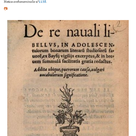
Notice
anthonominalie
n°
1158
.
📷