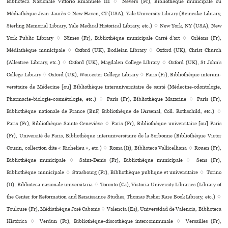
Biblioteca Nazionale Vittorio Emanuele III ♢ Nevers (Fr), Bibliothèque muni­ci­pale ou
Médiathèque Jean-Jaurès ♢ New Haven, CT (USA), Yale University Library (Beinecke Library,
Sterling Memorial Library, Yale Medical Historical Library, etc.) ♢ New York, NY (USA), New
York Public Library ♢ Nîmes (Fr), Bibliothèque muni­ci­pale Carré d’art ♢ Orléans (Fr),
Médiathèque muni­ci­pale ♢ Oxford (UK), Bodleian Library ♢ Oxford (UK), Christ Church
(Allestree Library, etc.) ♢ Oxford (UK), Magdalen College Library ♢ Oxford (UK), St John’s
College Library ♢ Oxford (UK), Worcester College Library ♢ Paris (Fr), Bibliothèque inte­ru­ni­
ver­si­taire de Médecine [ou] Bibliothèque inte­ru­ni­ver­si­taire de santé (Médecine-odon­to­lo­gie,
Pharmacie-bio­lo­gie-cos­mé­to­lo­gie, etc.) ♢ Paris (Fr), Bibliothèque Mazarine ♢ Paris (Fr),
Bibliothèque nationale de France (BnF, Bibliothèque de l’Arsenal, Coll. Rothschild, etc.) ♢
Paris (Fr), Bibliothèque Sainte Geneviève ♢ Paris (Fr), Bibliothèque uni­ver­si­taire [ou] Paris
(Fr), Université de Paris, Bibliothèque inte­ru­ni­ver­si­taire de la Sorbonne (Bibliothèque Victor
Cousin, collection dite « Richelieu », etc.) ♢ Roma (It), Biblioteca Vallicelliana ♢ Rouen (Fr),
Bibliothèque muni­ci­pale ♢ Saint-Denis (Fr), Bibliothèque muni­ci­pale ♢ Sens (Fr),
Bibliothèque muni­ci­pale ♢ Strasbourg (Fr), Bibliothèque publi­que et uni­ver­si­taire ♢ Torino
(It), Biblioteca nazio­nale uni­ver­si­ta­ria ♢ Toronto (Ca), Victoria University Libraries (Library of
the Center for Reformation and Renaissance Studies, Thomas Fisher Rare Book Library, etc.) ♢
Toulouse (Fr), Médiathèque José Cabanis ♢ Valencia (Es), Universidad de Valencia, Biblioteca
Histórica ♢ Verdun (Fr), Bibliothèque-dis­co­thè­que inter­com­mu­nale ♢ Versailles (Fr),