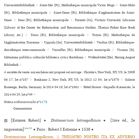
Universitätsbibliothek ♢ Saint-Dié (Fr), Médiathèque muni­ci­pale Victor Hugo ♢ Saint-Malo
(Fr), Bibliothèque municipale ♢ Saint-Omer (Fr), Bibliothèque d’agglo­mé­ra­tion de Saint-
Omer ♢ Sens (Fr), Bibliothèque muni­ci­pale ♢ Toronto (Ca), Victoria University Libraries
(Library of the Center for Reformation and Renaissance Studies, Thomas Fisher Rare Book
Library, etc.) ♢ Tours (Fr), Bibliothèque muni­ci­pale ♢ Troyes (Fr), Médiathèque de
l’Agglomération Troyenne ♢ Uppsala (Se), Universitetsbibliotek ♢ Verdun (Fr), Bibliothèque-
dis­co­thè­que inter­com­mu­nale ♢ Versailles (Fr), Bibliothèque muni­ci­pale ♢ Vicenza (It),
Istituzione pub­blica cultu­rale biblio­teca civica Bertoliana ♢ Wolfenbüttel (De), Herzog August
Bibliothek ♢
4 sociétés de vente aux enchères ont proposé cet ouvrage : Christie's, New York, NY, US, le 2008
06 17, lot n°107 ♢ Bonhams 2, New York, NY, US, le 2012 12 04, lot n°1070 ♢ Galerie
Bassenge, Berlin, Germany, le 2014 04 10, lot n°1061 ♢ Hôtel Drouot - Giquello & Associés, le
2014 04 29, lot n°49 ♢
Notice
anthonominalie
n°
1173
.
Commentaire
▨ [
Estienne
Robert]
●
Dictionarium latinogallicum
●
[1ère éd., 2e
Wool78
impression]
●
Paris : Robert I Estienne
●
1538
●
Dictionarium Latinogallicum, || THESAVRO NOSTRO ITA EX ADVERSO