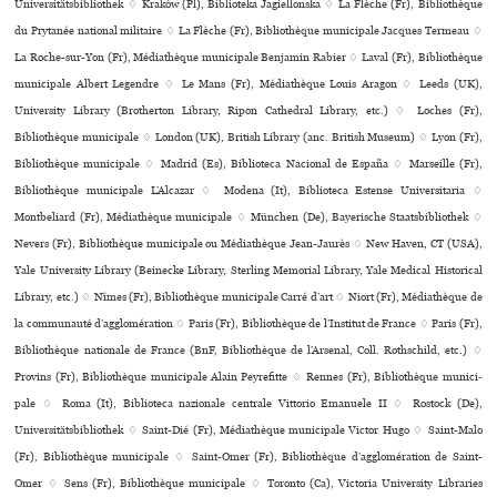
Universitätsbibliothek ♢ Kraków (Pl), Biblioteka Jagiellonska ♢ La Flèche (Fr), Bibliothèque
du Prytanée national mili­taire ♢ La Flèche (Fr), Bibliothèque muni­ci­pale Jacques Termeau ♢
La Roche-sur-Yon (Fr), Médiathèque muni­ci­pale Benjamin Rabier ♢ Laval (Fr), Bibliothèque
muni­ci­pale Albert Legendre ♢ Le Mans (Fr), Médiathèque Louis Aragon ♢ Leeds (UK),
University Library (Brotherton Library, Ripon Cathedral Library, etc.) ♢ Loches (Fr),
Bibliothèque muni­ci­pale ♢ London (UK), British Library (anc. British Museum) ♢ Lyon (Fr),
Bibliothèque muni­ci­pale ♢ Madrid (Es), Biblioteca Nacional de España ♢ Marseille (Fr),
Bibliothèque muni­ci­pale L’Alcazar ♢ Modena (It), Biblioteca Estense Universitaria ♢
Montbeliard (Fr), Médiathèque muni­ci­pale ♢ München (De), Bayerische Staatsbibliothek ♢
Nevers (Fr), Bibliothèque muni­ci­pale ou Médiathèque Jean-Jaurès ♢ New Haven, CT (USA),
Yale University Library (Beinecke Library, Sterling Memorial Library, Yale Medical Historical
Library, etc.) ♢ Nîmes (Fr), Bibliothèque muni­ci­pale Carré d’art ♢ Niort (Fr), Médiathèque de
la com­mu­nauté d’agglo­mé­ra­tion ♢ Paris (Fr), Bibliothèque de l’Institut de France ♢ Paris (Fr),
Bibliothèque nationale de France (BnF, Bibliothèque de l’Arsenal, Coll. Rothschild, etc.) ♢
Provins (Fr), Bibliothèque muni­ci­pale Alain Peyrefitte ♢ Rennes (Fr), Bibliothèque muni­ci­
pale ♢ Roma (It), Biblioteca nazio­nale cen­trale Vittorio Emanuele II ♢ Rostock (De),
Universitätsbibliothek ♢ Saint-Dié (Fr), Médiathèque muni­ci­pale Victor Hugo ♢ Saint-Malo
(Fr), Bibliothèque municipale ♢ Saint-Omer (Fr), Bibliothèque d’agglo­mé­ra­tion de Saint-
Omer ♢ Sens (Fr), Bibliothèque muni­ci­pale ♢ Toronto (Ca), Victoria University Libraries