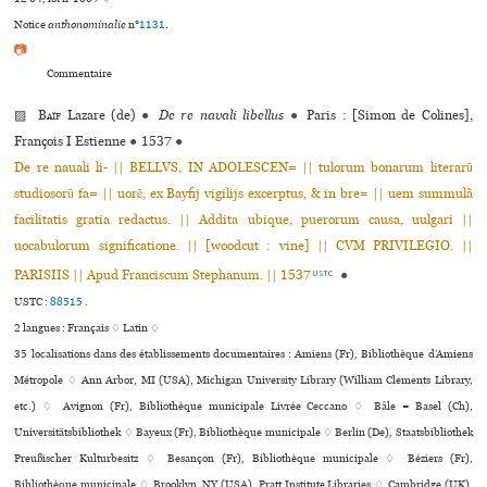
Notice
anthonominalie
n°
1131
.
📷
Commentaire
▨
Baïf
Lazare (de)
●
De re navali libellus
●
Paris : [Simon de Colines],
François I Estienne
●
1537
●
De re nauali li- || BELLVS, IN ADOLESCEN= || tulorum bonarum literarũ
studiosorũ fa= || uorẽ, ex Bayfij vigilijs excerptus, & in bre= || uem summulã
facilitatis gratia redactus. || Addita ubique, puerorum causa, uulgari ||
uocabulorum significatione. || [woodcut : vine] || CVM PRIVILEGIO. ||
PARISIIS || Apud Franciscum Stephanum. || 1537
●
USTC
USTC :
88515
.
2 langues :
Français ♢
Latin ♢
35 localisations dans des établissements documentaires : Amiens (Fr), Bibliothèque d’Amiens
Métropole ♢ Ann Arbor, MI (USA), Michigan University Library (William Clements Library,
etc.) ♢ Avignon (Fr), Bibliothèque muni­ci­pale Livrée Ceccano ♢ Bâle = Basel (Ch),
Universitätsbibliothek ♢ Bayeux (Fr), Bibliothèque muni­ci­pale ♢ Berlin (De), Staatsbibliothek
Preußischer Kulturbesitz ♢ Besançon (Fr), Bibliothèque muni­ci­pale ♢ Béziers (Fr),
Bibliothèque muni­ci­pale ♢ Brooklyn, NY (USA), Pratt Institute Libraries ♢ Cambridge (UK),