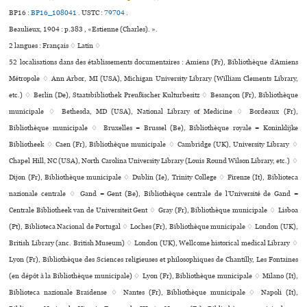
BP16 :
BP16_108041
.
USTC :
79704
.
Beaulieux, 1904 : p.383 , «Estienne (Charles). ».
2 langues :
Français ♢
Latin ♢
52 localisations dans des établissements documentaires : Amiens (Fr), Bibliothèque d’Amiens
Métropole ♢ Ann Arbor, MI (USA), Michigan University Library (William Clements Library,
etc.) ♢ Berlin (De), Staatsbibliothek Preußischer Kulturbesitz ♢ Besançon (Fr), Bibliothèque
muni­ci­pale ♢ Bethesda, MD (USA), National Library of Medicine ♢ Bordeaux (Fr),
Bibliothèque muni­ci­pale ♢ Bruxelles = Brussel (Be), Bibliothèque royale = Koninklijke
Bibliotheek ♢ Caen (Fr), Bibliothèque muni­ci­pale ♢ Cambridge (UK), University Library ♢
Chapel Hill, NC (USA), North Carolina University Library (Louis Round Wilson Library, etc.) ♢
Dijon (Fr), Bibliothèque muni­ci­pale ♢ Dublin (Ie), Trinity College ♢ Firenze (It), Biblioteca
nazio­nale cen­trale ♢ Gand = Gent (Be), Bibliothèque centrale de l’Université de Gand =
Centrale Bibliotheek van de Universiteit Gent ♢ Gray (Fr), Bibliothèque muni­ci­pale ♢ Lisboa
(Pt), Biblioteca Nacional de Portugal ♢ Loches (Fr), Bibliothèque muni­ci­pale ♢ London (UK),
British Library (anc. British Museum) ♢ London (UK), Wellcome his­to­ri­cal medi­cal Library ♢
Lyon (Fr), Bibliothèque des Sciences reli­gieu­ses et phi­lo­so­phi­ques de Chantilly, Les Fontaines
(en dépôt à la Bibliothèque muni­ci­pale) ♢ Lyon (Fr), Bibliothèque muni­ci­pale ♢ Milano (It),
Biblioteca nazio­nale Braidense ♢ Nantes (Fr), Bibliothèque muni­ci­pale ♢ Napoli (It),