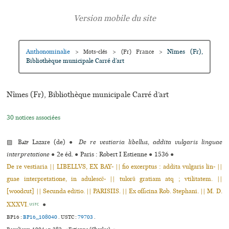
Anthonominalie
Nîmes (Fr),
>
Mots-clés
>
(Fr) France
>
Bibliothèque muni­ci­pale Carré d’art
Nîmes (Fr), Bibliothèque muni­ci­pale Carré d’art
30 notices associées
▨
Baïf
Lazare (de)
●
De re vestiaria libellus, addita vulgaris linguae
interpretatione
●
2e éd.
●
Paris : Robert I Estienne
●
1536
●
De re vestiaria || LIBELLVS, EX BAY- || fio excerptus : addita vulgaris lin- ||
guae interpretatione, in adulescẽ- || tulorũ gratiam atq ; vtilitatem. ||
[woodcut] || Secunda editio. || PARISIIS. || Ex officina Rob. Stephani. || M. D.
XXXVI.
●
USTC
BP16 :
BP16_108040
.
USTC :
79703
.