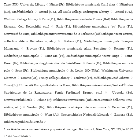
Tyne (UK), University Library ♢ Nîmes (Fr), Bibliothèque muni­ci­pale Carré d’art ♢ Nürnberg
(De), Stadtbibliothek ♢ Oxford (UK), All Souls College Codrington Library ♢ Oxford (UK),
Wadham College Library ♢ Paris (Fr), Bibliothèque nationale de France (BnF, Bibliothèque de
l’Arsenal, Coll. Rothschild, etc.) ♢ Paris (Fr), Bibliothèque uni­ver­si­taire [ou] Paris (Fr),
Université de Paris, Bibliothèque inte­ru­ni­ver­si­taire de la Sorbonne (Bibliothèque Victor Cousin,
collection dite « Richelieu », etc.) ♢ Poitiers (Fr), Médiathèque muni­ci­pale François
Mitterrand ♢ Provins (Fr), Bibliothèque muni­ci­pale Alain Peyrefitte ♢ Roanne (Fr),
Médiathèque muni­ci­pale ♢ Saint-Dié (Fr), Médiathèque muni­ci­pale Victor Hugo ♢ Saint-
Omer (Fr), Bibliothèque d’agglo­mé­ra­tion de Saint-Omer ♢ Senlis (Fr), Bibliothèque muni­ci­
pale ♢ Sens (Fr), Bibliothèque muni­ci­pale ♢ St. Louis, MO (USA), Washington University
Libraries ♢ Toronto (Ca), Trinity College Library ♢ Toulouse (Fr), Médiathèque José Cabanis ♢
Tours (Fr), Université François Rabelais de Tours, Bibliothèques uni­ver­si­tai­res (Centre d’Études
Supérieures de la Renaissance, Fonds Ferdinand Brunot, etc.) ♢ Uppsala (Se),
Universitetsbibliotek ♢ Urbino (It), Biblioteca uni­ver­si­ta­ria (Biblioteca cen­trale dell’Area uma­
nis­tica, etc.) ♢ Verdun (Fr), Bibliothèque-dis­co­thè­que inter­com­mu­nale ♢ Versailles (Fr),
Bibliothèque muni­ci­pale ♢ Wien (At), Österreichische Nationalbibliothek ♢ Zamora (Es),
Biblioteca pública del estado ♢
1 société de vente aux enchères a proposé cet ouvrage : Bonhams 2, New York, NY, US, le 2012
12 04, lot n°1069 ♢