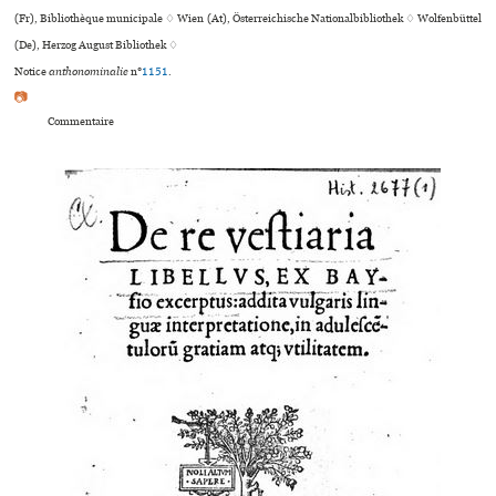
(Fr), Bibliothèque muni­ci­pale ♢ Wien (At), Österreichische Nationalbibliothek ♢ Wolfenbüttel
(De), Herzog August Bibliothek ♢
Notice
anthonominalie
n°
1151
.
📷
Commentaire