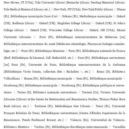
New Haven, CT (USA), Yale University Library (Beinecke Library, Sterling Memorial Library,
Yale Medical Historical Library, etc.) ♢ New York, NY (USA), New York Public Library ♢ Nîmes
(Fr), Bibliothèque muni­ci­pale Carré d’art ♢ Orléans (Fr), Médiathèque muni­ci­pale ♢ Oxford
(UK), Bodleian Library ♢ Oxford (UK), Magdalen College Library ♢ Oxford (UK), St John’s
College Library ♢ Oxford (UK), Worcester College Library ♢ Oxford, OH (USA), Miami
University Libraries ♢ Paris (Fr), Bibliothèque inte­ru­ni­ver­si­taire de Médecine [ou]
Bibliothèque inte­ru­ni­ver­si­taire de santé (Médecine-odon­to­lo­gie, Pharmacie-bio­lo­gie-cos­mé­to­
lo­gie, etc.) ♢ Paris (Fr), Bibliothèque Mazarine ♢ Paris (Fr), Bibliothèque nationale de France
(BnF, Bibliothèque de l’Arsenal, Coll. Rothschild, etc.) ♢ Paris (Fr), Bibliothèque uni­ver­si­taire
[ou] Paris (Fr), Université de Paris, Bibliothèque inte­ru­ni­ver­si­taire de la Sorbonne
(Bibliothèque Victor Cousin, collection dite « Richelieu », etc.) ♢ Roma (It), Biblioteca
Vallicelliana ♢ Rouen (Fr), Bibliothèque muni­ci­pale ♢ Sens (Fr), Bibliothèque muni­ci­pale ♢
Strasbourg (Fr), Bibliothèque muni­ci­pale ♢ Strasbourg (Fr), Bibliothèque publi­que et uni­ver­
si­taire ♢ Torino (It), Biblioteca nazio­nale uni­ver­si­ta­ria ♢ Toronto (Ca), Victoria University
Libraries (Library of the Center for Reformation and Renaissance Studies, Thomas Fisher Rare
Book Library, etc.) ♢ Toulouse (Fr), Médiathèque José Cabanis ♢ Tours (Fr), Université
François Rabelais de Tours, Bibliothèques uni­ver­si­tai­res (Centre d’Études Supérieures de la
Renaissance, Fonds Ferdinand Brunot, etc.) ♢ Valencia (Es), Universidad de Valencia,
Biblioteca Histórica ♢ Verdun (Fr), Bibliothèque-dis­co­thè­que inter­com­mu­nale ♢ Versailles