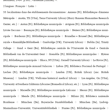
Beaulieux, 1904 : p.382 , «Estienne (Charles). ».
2 langues :
Français ♢
Latin ♢
55 localisations dans des établissements documentaires : Amiens (Fr), Bibliothèque d’Amiens
Métropole ♢ Austin, TX (USA), Texas University Library (Harry Ransom Humanities Research
Center, etc.) ♢ Autun (Fr), Bibliothèque muni­ci­pale ♢ Avignon (Fr), Bibliothèque muni­ci­pale
Livrée Ceccano ♢ Besançon (Fr), Bibliothèque muni­ci­pale ♢ Béziers (Fr), Bibliothèque muni­
ci­pale ♢ Bordeaux (Fr), Bibliothèque muni­ci­pale ♢ Bruxelles = Brussel (Be), Bibliothèque
royale = Koninklijke Bibliotheek ♢ Cambridge (UK), University Library ♢ Dublin (Ie), Trinity
College ♢ Gand = Gent (Be), Bibliothèque centrale de l’Université de Gand = Centrale
Bibliotheek van de Universiteit Gent ♢ Grenoble (Fr), Bibliothèques muni­ci­pa­les ♢ Hyères
(Fr), Bibliothèque muni­ci­pale ♢ Ithaca, NY (USA), Cornell University Library ♢ Le Havre (Fr),
Bibliothèque muni­ci­pale Armand Salacrou ♢ Lisboa (Pt), Biblioteca Nacional de Portugal ♢
Loches (Fr), Bibliothèque muni­ci­pale ♢ London (UK), British Library (anc. British
Museum) ♢ London (UK), Wellcome his­to­ri­cal medi­cal Library ♢ Los Angeles, CA (USA),
University of Southern California Libraries (Biomedical Library, etc.) ♢ Lyon (Fr), Bibliothèque
muni­ci­pale ♢ Marseille (Fr), Bibliothèque muni­ci­pale L’Alcazar ♢ Meaux (Fr), Bibliothèque
muni­ci­pale ♢ Mende (Fr), Bibliothèque muni­ci­pale ♢ Milano (It), Biblioteca nazio­nale
Braidense ♢ München (De), Bayerische Staatsbibliothek ♢ München (De), Ludwig-
Maximilians-Universität, Universitätsbibliothek ♢ Nantes (Fr), Bibliothèque muni­ci­pale ♢