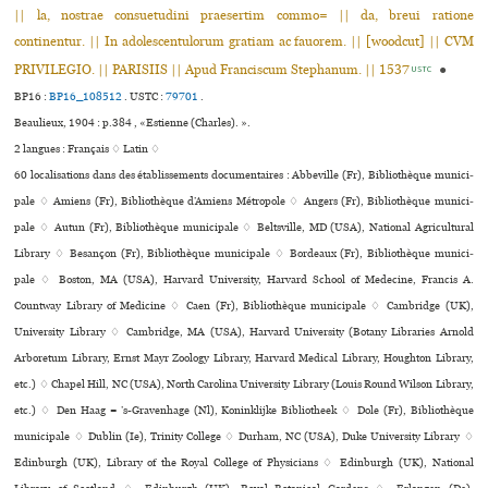
|| la, nostrae consuetudini praesertim commo= || da, breui ratione
continentur. || In adolescentulorum gratiam ac fauorem. || [woodcut] || CVM
PRIVILEGIO. || PARISIIS || Apud Franciscum Stephanum. || 1537
●
USTC
BP16 :
BP16_108512
.
USTC :
79701
.
Beaulieux, 1904 : p.384 , «Estienne (Charles). ».
2 langues :
Français ♢
Latin ♢
60 localisations dans des établissements documentaires : Abbeville (Fr), Bibliothèque muni­ci­
pale ♢ Amiens (Fr), Bibliothèque d’Amiens Métropole ♢ Angers (Fr), Bibliothèque muni­ci­
pale ♢ Autun (Fr), Bibliothèque muni­ci­pale ♢ Beltsville, MD (USA), National Agricultural
Library ♢ Besançon (Fr), Bibliothèque muni­ci­pale ♢ Bordeaux (Fr), Bibliothèque muni­ci­
pale ♢ Boston, MA (USA), Harvard University, Harvard School of Medecine, Francis A.
Countway Library of Medicine ♢ Caen (Fr), Bibliothèque muni­ci­pale ♢ Cambridge (UK),
University Library ♢ Cambridge, MA (USA), Harvard University (Botany Libraries Arnold
Arboretum Library, Ernst Mayr Zoology Library, Harvard Medical Library, Houghton Library,
etc.) ♢ Chapel Hill, NC (USA), North Carolina University Library (Louis Round Wilson Library,
etc.) ♢ Den Haag = ’s-Gravenhage (Nl), Koninklijke Bibliotheek ♢ Dole (Fr), Bibliothèque
muni­ci­pale ♢ Dublin (Ie), Trinity College ♢ Durham, NC (USA), Duke University Library ♢
Edinburgh (UK), Library of the Royal College of Physicians ♢ Edinburgh (UK), National