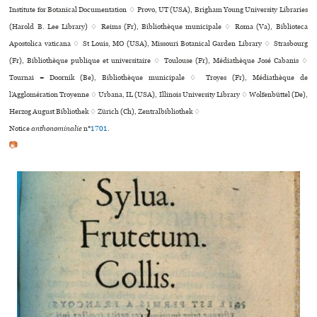
Institute for Botanical Documentation ♢ Provo, UT (USA), Brigham Young University Libraries
(Harold B. Lee Library) ♢ Reims (Fr), Bibliothèque muni­ci­pale ♢ Roma (Va), Biblioteca
Apostolica vaticana ♢ St Louis, MO (USA), Missouri Botanical Garden Library ♢ Strasbourg
(Fr), Bibliothèque publi­que et uni­ver­si­taire ♢ Toulouse (Fr), Médiathèque José Cabanis ♢
Tournai = Doornik (Be), Bibliothèque muni­ci­pale ♢ Troyes (Fr), Médiathèque de
l’Agglomération Troyenne ♢ Urbana, IL (USA), Illinois University Library ♢ Wolfenbüttel (De),
Herzog August Bibliothek ♢ Zürich (Ch), Zentralbibliothek ♢
Notice
anthonominalie
n°
1701
.
📷