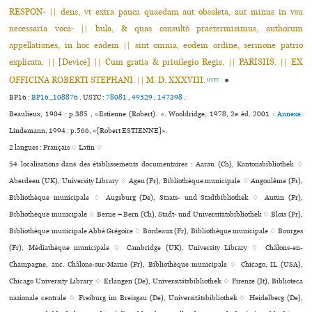
RESPON- || dens, vt extra pauca quaedam aut obsoleta, aut minus in vsu
necessaria voca- || bula, & quas consultò praetermisimus, authorum
appellationes, in hoc eadem || sint omnia, eodem ordine, sermone patrio
explicata. || [Device] || Cum gratia & priuilegio Regis. || PARISIIS. || EX
OFFICINA ROBERTI STEPHANI. || M. D. XXXVIII.
●
USTC
BP16 :
BP16_108876
.
USTC :
78081
,
49529
,
147398
.
Beaulieux, 1904 : p.385 , «Estienne (Robert). ». Wooldridge, 1978, 2e éd. 2001 :
Annexe.
Lindemann, 1994 : p.566, «[Robert ESTIENNE]».
2 langues :
Français ♢
Latin ♢
54 localisations dans des établissements documentaires : Aarau (Ch), Kantonsbibliothek ♢
Aberdeen (UK), University Library ♢ Agen (Fr), Bibliothèque muni­ci­pale ♢ Angoulême (Fr),
Bibliothèque muni­ci­pale ♢ Augsburg (De), Staats- und Stadtbibliothek ♢ Autun (Fr),
Bibliothèque muni­ci­pale ♢ Berne = Bern (Ch), Stadt- und Universitätsbibliothek ♢ Blois (Fr),
Bibliothèque muni­ci­pale Abbé Grégoire ♢ Bordeaux (Fr), Bibliothèque muni­ci­pale ♢ Bourges
(Fr), Médiathèque muni­ci­pale ♢ Cambridge (UK), University Library ♢ Châlons-en-
Champagne, anc. Châlons-sur-Marne (Fr), Bibliothèque muni­ci­pale ♢ Chicago, IL (USA),
Chicago University Library ♢ Erlangen (De), Universitätsbibliothek ♢ Firenze (It), Biblioteca
nazio­nale cen­trale ♢ Freiburg im Breisgau (De), Universitätsbibliothek ♢ Heidelberg (De),