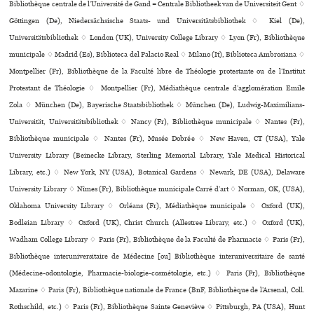
Bibliothèque centrale de l’Université de Gand = Centrale Bibliotheek van de Universiteit Gent ♢
Göttingen (De), Niedersächsische Staats- und Universitätsbibliothek ♢ Kiel (De),
Universitätsbibliothek ♢ London (UK), University College Library ♢ Lyon (Fr), Bibliothèque
muni­ci­pale ♢ Madrid (Es), Biblioteca del Palacio Real ♢ Milano (It), Biblioteca Ambrosiana ♢
Montpellier (Fr), Bibliothèque de la Faculté libre de Théologie pro­tes­tante ou de l’Institut
Protestant de Théologie ♢ Montpellier (Fr), Médiathèque cen­trale d’agglo­mé­ra­tion Emile
Zola ♢ München (De), Bayerische Staatsbibliothek ♢ München (De), Ludwig-Maximilians-
Universität, Universitätsbibliothek ♢ Nancy (Fr), Bibliothèque muni­ci­pale ♢ Nantes (Fr),
Bibliothèque muni­ci­pale ♢ Nantes (Fr), Musée Dobrée ♢ New Haven, CT (USA), Yale
University Library (Beinecke Library, Sterling Memorial Library, Yale Medical Historical
Library, etc.) ♢ New York, NY (USA), Botanical Gardens ♢ Newark, DE (USA), Delaware
University Library ♢ Nîmes (Fr), Bibliothèque muni­ci­pale Carré d’art ♢ Norman, OK, (USA),
Oklahoma University Library ♢ Orléans (Fr), Médiathèque muni­ci­pale ♢ Oxford (UK),
Bodleian Library ♢ Oxford (UK), Christ Church (Allestree Library, etc.) ♢ Oxford (UK),
Wadham College Library ♢ Paris (Fr), Bibliothèque de la Faculté de Pharmacie ♢ Paris (Fr),
Bibliothèque inte­ru­ni­ver­si­taire de Médecine [ou] Bibliothèque inte­ru­ni­ver­si­taire de santé
(Médecine-odon­to­lo­gie, Pharmacie-bio­lo­gie-cos­mé­to­lo­gie, etc.) ♢ Paris (Fr), Bibliothèque
Mazarine ♢ Paris (Fr), Bibliothèque nationale de France (BnF, Bibliothèque de l’Arsenal, Coll.
Rothschild, etc.) ♢ Paris (Fr), Bibliothèque Sainte Geneviève ♢ Pittsburgh, PA (USA), Hunt