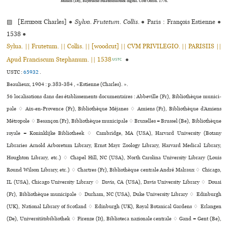
Munich (De), Bayerische Staatsbibliothek digital. Cote Oecon. 1776.
▨ [
Estienne
Charles]
●
Sylva. Frutetum. Collis.
●
Paris : François Estienne
●
1538
●
Sylua. || Frutetum. || Collis. || [woodcut] || CVM PRIVILEGIO. || PARISIIS ||
Apud Franciscum Stephanum. || 1538
●
USTC
USTC :
65932
.
Beaulieux, 1904 : p.383-384 , «Estienne (Charles). ».
56 localisations dans des établissements documentaires : Abbeville (Fr), Bibliothèque muni­ci­
pale ♢ Aix-en-Provence (Fr), Bibliothèque Méjanes ♢ Amiens (Fr), Bibliothèque d’Amiens
Métropole ♢ Besançon (Fr), Bibliothèque muni­ci­pale ♢ Bruxelles = Brussel (Be), Bibliothèque
royale = Koninklijke Bibliotheek ♢ Cambridge, MA (USA), Harvard University (Botany
Libraries Arnold Arboretum Library, Ernst Mayr Zoology Library, Harvard Medical Library,
Houghton Library, etc.) ♢ Chapel Hill, NC (USA), North Carolina University Library (Louis
Round Wilson Library, etc.) ♢ Chartres (Fr), Bibliothèque cen­trale André Malraux ♢ Chicago,
IL (USA), Chicago University Library ♢ Davis, CA (USA), Davis University Library ♢ Douai
(Fr), Bibliothèque muni­ci­pale ♢ Durham, NC (USA), Duke University Library ♢ Edinburgh
(UK), National Library of Scotland ♢ Edinburgh (UK), Royal Botanical Gardens ♢ Erlangen
(De), Universitätsbibliothek ♢ Firenze (It), Biblioteca nazio­nale cen­trale ♢ Gand = Gent (Be),