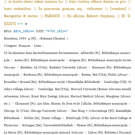
|| in hortis cõseri solent nomina La- || tinis vocibus efferre docens ex pro- ||
batis authoribus. || In puerorum gratiam atq ; vtilitatem. || [woodcut] ||
Recognitus & auctus. || PARISIIS. || Ex officina Roberti Stephani. || M. D.
XXXVI.
●
USTC
BP16 :
BP16_108164
.
USTC :
79705
,
182147
.
Beaulieux, 1904 : p.382 , «Estienne (Charles). ».
2 langues :
Français ♢
Latin ♢
55 localisations dans des établissements documentaires : Abbeville (Fr), Bibliothèque muni­ci­
pale ♢ Autun (Fr), Bibliothèque muni­ci­pale ♢ Avignon (Fr), Bibliothèque muni­ci­pale Livrée
Ceccano ♢ Berkeley, CA (USA), Berkeley University Library ♢ Besançon (Fr), Bibliothèque
muni­ci­pale ♢ Bordeaux (Fr), Bibliothèque muni­ci­pale ♢ Boston, MA (USA), Public Library ♢
Bruxelles = Brussel (Be), Bibliothèque royale = Koninklijke Bibliotheek ♢ Cambridge (UK), St
John’s College Library ♢ Cambridge, MA (USA), Harvard University (Botany Libraries Arnold
Arboretum Library, Ernst Mayr Zoology Library, Harvard Medical Library, Houghton Library,
etc.) ♢ Chaumont (Fr), Les Silos, Maison du livre et de l’affi­che, Bibliothèque muni­ci­pale ♢
Chicago, IL (USA), Chicago University Library ♢ Den Haag = ’s-Gravenhage (Nl), Koninklijke
Bibliotheek ♢ Dublin (Ie), Trinity College ♢ Edinburgh (UK), Library of the Royal College of
Physicians ♢ Erlangen (De), Universitätsbibliothek ♢ Hyères (Fr), Bibliothèque muni­ci­pale ♢
Le Havre (Fr), Bibliothèque muni­ci­pale Armand Salacrou ♢ Lisboa (Pt), Biblioteca Nacional