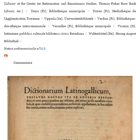
(Library of the Center for Reformation and Renaissance Studies, Thomas Fisher Rare Book
Library, etc.) ♢ Tours (Fr), Bibliothèque muni­ci­pale ♢ Troyes (Fr), Médiathèque de
l’Agglomération Troyenne ♢ Uppsala (Se), Universitetsbibliotek ♢ Verdun (Fr), Bibliothèque-
dis­co­thè­que inter­com­mu­nale ♢ Versailles (Fr), Bibliothèque muni­ci­pale ♢ Vicenza (It),
Istituzione pub­blica cultu­rale biblio­teca civica Bertoliana ♢ Wolfenbüttel (De), Herzog August
Bibliothek ♢
Notice
anthonominalie
n°
315
.
📷
Commentaire