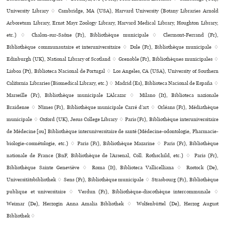
University Library ♢ Cambridge, MA (USA), Harvard University (Botany Libraries Arnold
Arboretum Library, Ernst Mayr Zoology Library, Harvard Medical Library, Houghton Library,
etc.) ♢ Chalon-sur-Saône (Fr), Bibliothèque muni­ci­pale ♢ Clermont-Ferrand (Fr),
Bibliothèque com­mu­nau­taire et inte­ru­ni­ver­si­taire ♢ Dole (Fr), Bibliothèque muni­ci­pale ♢
Edinburgh (UK), National Library of Scotland ♢ Grenoble (Fr), Bibliothèques muni­ci­pa­les ♢
Lisboa (Pt), Biblioteca Nacional de Portugal ♢ Los Angeles, CA (USA), University of Southern
California Libraries (Biomedical Library, etc.) ♢ Madrid (Es), Biblioteca Nacional de España ♢
Marseille (Fr), Bibliothèque muni­ci­pale L’Alcazar ♢ Milano (It), Biblioteca nazio­nale
Braidense ♢ Nîmes (Fr), Bibliothèque muni­ci­pale Carré d’art ♢ Orléans (Fr), Médiathèque
muni­ci­pale ♢ Oxford (UK), Jesus College Library ♢ Paris (Fr), Bibliothèque inte­ru­ni­ver­si­taire
de Médecine [ou] Bibliothèque inte­ru­ni­ver­si­taire de santé (Médecine-odon­to­lo­gie, Pharmacie-
bio­lo­gie-cos­mé­to­lo­gie, etc.) ♢ Paris (Fr), Bibliothèque Mazarine ♢ Paris (Fr), Bibliothèque
nationale de France (BnF, Bibliothèque de l’Arsenal, Coll. Rothschild, etc.) ♢ Paris (Fr),
Bibliothèque Sainte Geneviève ♢ Roma (It), Biblioteca Vallicelliana ♢ Rostock (De),
Universitätsbibliothek ♢ Sens (Fr), Bibliothèque muni­ci­pale ♢ Strasbourg (Fr), Bibliothèque
publi­que et uni­ver­si­taire ♢ Verdun (Fr), Bibliothèque-dis­co­thè­que inter­com­mu­nale ♢
Weimar (De), Herzogin Anna Amalia Bibliothek ♢ Wolfenbüttel (De), Herzog August
Bibliothek ♢