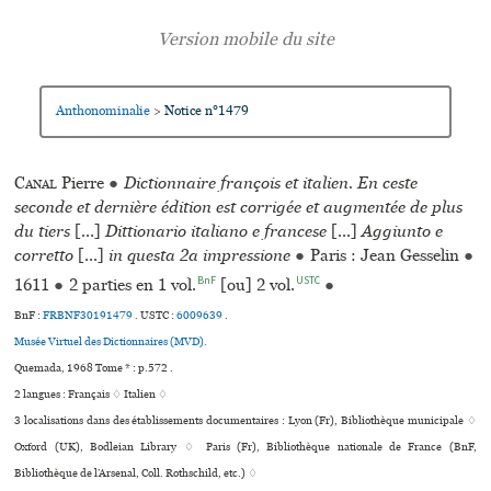
Anthonominalie
Notice n°1479
>
Canal
Pierre
●
Dictionnaire françois et italien. En ceste
seconde et dernière édition est corrigée et augmentée de plus
du tiers
[...]
Dittionario italiano e francese
[...]
Aggiunto e
corretto
[...]
in questa 2a impressione
●
Paris : Jean Gesselin
●
BnF
USTC
1611
●
2 parties en 1 vol.
[ou] 2 vol.
●
BnF :
FRBNF30191479
.
USTC :
6009639
.
Musée Virtuel des Dictionnaires (MVD).
Quemada, 1968 Tome * : p.572 .
2 langues :
Français ♢
Italien ♢
3 localisations dans des établissements documentaires : Lyon (Fr), Bibliothèque muni­ci­pale ♢
Oxford (UK), Bodleian Library ♢ Paris (Fr), Bibliothèque nationale de France (BnF,
Bibliothèque de l’Arsenal, Coll. Rothschild, etc.) ♢