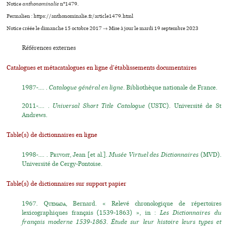
Notice
anthonominalie
n°1479.
Permalien : https://anthonominalie.fr/article1479.html
Notice créée le dimanche 15 octobre 2017 → Mise à jour le mardi 19 septembre 2023
Références externes
Catalogues et métacatalogues en ligne d'établissements documentaires
1987-.... .
Catalogue général en ligne
. Bibliothèque nationale de France.
2011-.... .
Universal Short Title Catalogue
(USTC). Université de St
Andrews.
Table(s) de dictionnaires en ligne
1998-.... .
Pruvost
, Jean [et al.].
Musée Virtuel des Dictionnaires
(MVD).
Université de Cergy-Pontoise.
Table(s) de dictionnaires sur support papier
1967.
Quemada
, Bernard. « Relevé chronologique de répertoires
lexicographiques français (1539-1863) », in :
Les Dictionnaires du
français moderne 1539-1863. Étude sur leur histoire leurs types et